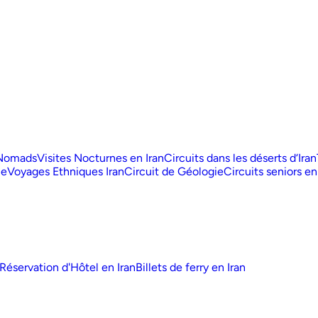
 Nomads
Visites Nocturnes en Iran
Circuits dans les déserts d‘Iran
ue
Voyages Ethniques Iran
Circuit de Géologie
Circuits seniors en
Réservation d'Hôtel en Iran
Billets de ferry en Iran