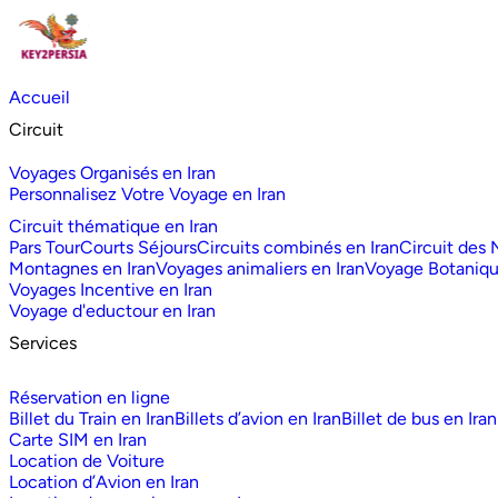
Accueil
Circuit
Voyages Organisés en Iran
Personnalisez Votre Voyage en Iran
Circuit thématique en Iran
Pars Tour
Courts Séjours
Circuits combinés en Iran
Circuit des
Montagnes en Iran
Voyages animaliers en Iran
Voyage Botaniq
Voyages Incentive en Iran
Voyage d'eductour en Iran
Services
Réservation en ligne
Billet du Train en Iran
Billets d’avion en Iran
Billet de bus en Iran
Carte SIM en Iran
Location de Voiture
Location d’Avion en Iran