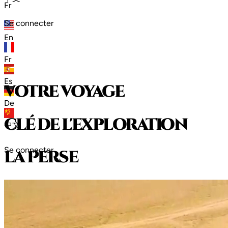
Fr
Se connecter
En
Fr
Es
votre voyage
De
clé de l'exploration
中文
Se connecter
l
a
P
e
r
s
e