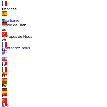
Services
fr
es
Visa Iranien
Guide de l'Iran
de
À Propos de Nous
zh
Contactez-nous
Fr
en
En
fr
Fr
es
Es
de
De
zh
中文