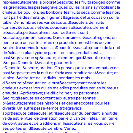
repr&eacute;sente la propret&eacute;, les fruits rouges comme
les grenades, les past&egrave;ques ou les raisins symbolisent la
chaleur. Le bouillon, les bonbons, les fruits secs comme les noix
font partie des mets qui figurent &agrave; cette occasion sur la
table. De nombreuses vari&eacute;t&eacute;s de fruits
conserv&eacute;s et des douceurs sp&eacute;cialement
pr&eacute;par&eacute;es pour cette nuit sont
&eacute;galement servies. Dans certaines r&eacute;gions, on
pense que quarante sortes de produits comestibles doivent
&ecirc;tre servies lors de la c&eacute;r&eacute;monie de la nuit
de Yalda. Le plus typique parmi tous ces produits est la
past&egrave;que sp&eacute;cialement gard&eacute;e depuis
l&rsquo;&eacute;t&eacute; pour cette
c&eacute;l&eacute;bration. On pense que la consommation de
past&egrave;ques la nuit de Yalda assurerait la sant&eacute; et
le bien-&ecirc;tre de l'individu pendant les mois
d'&eacute;t&eacute; en le prot&eacute;geant contre les
chaleurs excessives ou les maladies produites par les humeurs
chaudes. Apr&egrave;s le d&icirc;ner, les personnes
&acirc;g&eacute;es content aux autres personnes
pr&eacute;sentes des histoires et des anecdotes pour les
divertir. Un autre passe-temps tr&egrave;s
appr&eacute;ci&eacute; et r&eacute;pandu pendant la nuit de
Yalda est le rituel de divination par le Divan de Hafez. Iran, terre
de contrastes et de traditions mill&eacute;naires, vous ouvre
ses portes en d&eacute;cembre. Venez