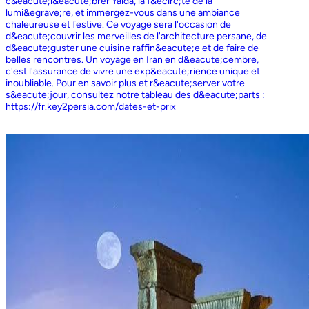
c&eacute;l&eacute;brer Yalda, la f&ecirc;te de la
lumi&egrave;re, et immergez-vous dans une ambiance
chaleureuse et festive. Ce voyage sera l'occasion de
d&eacute;couvrir les merveilles de l'architecture persane, de
d&eacute;guster une cuisine raffin&eacute;e et de faire de
belles rencontres. Un voyage en Iran en d&eacute;cembre,
c'est l'assurance de vivre une exp&eacute;rience unique et
inoubliable. Pour en savoir plus et r&eacute;server votre
s&eacute;jour, consultez notre tableau des d&eacute;parts :
https://fr.key2persia.com/dates-et-prix