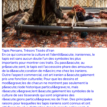
Tapis Persans, Trésors Tissés d'Iran
En ce qui concerne la culture et l'identit&eacute; iraniennes, le
tapis est sans aucun doute l'un des symboles les plus
importants pour montrer ces traits. Du pass&eacute; au
pr&eacute;sent, le tapis est l'accessoire phare des amoureux
de la d&eacute;coration de m&ecirc;me chez les iraniens.
Outre l'aspect commercial, cet art iranien a &eacute;galement
pris une fonction culturelle; Pour que les dessins et
mod&egrave;les de chacun ne montrent pas seulement la
p&eacute;riode historique particuli&egrave;re, mais
r&eacute;v&egrave;lent &eacute;galement les symboles de la
culture de ses tisserands qui sont originaires des
r&eacute;gions particuli&egrave;res de l'Iran. Des principales
raisons pour lesquelles les tapis iraniens sont connus et ont