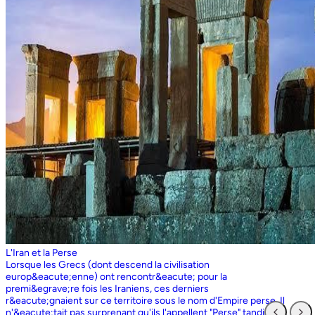
L'Iran et la Perse
Lorsque les Grecs (dont descend la civilisation europ&eacute;enne) ont rencontr&eacute; pour la premi&egrave;re fois les Iraniens, ces derniers r&eacute;gnaient sur ce territoire sous le nom d'Empire perse. Il n'&eacute;tait pas surprenant qu'ils l'appellent "Perse" tandis que les Perses, qui sont entr&eacute;s en contact pour la premi&egrave;re fois avec les Grecs ioniens, appelaient l'ensemble du territoire grec "Ionie". Aujourd'hui encore, les Iraniens utilisent le nom d'Ionie pour d&eacute;signer la Gr&egrave;ce (Yunan). La Perse ne faisait partie de l'Iran que dans la mesure o&ugrave; les Perses constituaient une partie du peuple iranien. Pourtant, elle avait parfois un sens encore plus large que l'Iran, car ce que l'on appelait historiquement la Perse ou l'empire perse comprenait non seulement un territoire beaucoup plus vaste que l'Iran actuel, mais aussi des pays et des peuples non iraniens comme l'&Eacute;gypte. "Perse" est rest&eacute; le terme europ&eacute;en pour l'Iran jusqu'en 1935, date &agrave; laquelle le gouvernement iranien a insist&eacute; pour que tous les pays appellent officiellement le pays par ce dernier nom. Mais le terme "Perse" a surv&eacute;cu et, encore aujourd'hui, pour de nombreux Occidentaux, la "Perse" a une connotation historique et culturelle beaucoup plus large que celle v&eacute;hicul&eacute;e par le terme "Iran", qu'ils confondaient parfois avec l'Irak. Beaucoup ne savent plus que l'Iran et la Perse sont la m&ecirc;me chose, pensant que l'Iran est aussi un pays arabe ! L'Iran actuel fait partie du plateau iranien, beaucoup plus vaste, dont l'ensemble a parfois fait partie de l'empire perse. Le pays est vaste, plus grand que le Royaume-Uni, la France, l'Espagne et l'Allemagne r&eacute;unis. Il est accident&eacute; et aride et, &agrave; l'exception de deux r&eacute;gions de plaine, il est constitu&eacute; de montagnes et de d&eacute;serts. Il y a deux grandes rang&eacute;es de montagnes, l'Alborz au nord, qui s'&eacute;tend du Caucase au nord-ouest jusqu'au Khorasan &agrave; l'est, et le Zagros, qui s'&eacute;tend de l'ouest au sud-est. Les grands d&eacute;serts, Dasht-e-Kavir et Dasht-e-Lut, tous deux situ&eacute;s &agrave; l'est, sont pratiquement inhabitables. Les deux r&eacute;gions de plaine sont le littoral de la mer Caspienne, qui se trouve au-dessous du niveau de la mer, a un climat subtropical et est couvert de for&ecirc;ts tropicales, et la plaine du Khuzestan au sud-ouest, qui est une continuation des terres fertiles de la M&eacute;sopotamie et est arros&eacute;e par le seul grand fleuve d'Iran, le Karun. Ainsi, la terre est abondante mais l'eau est rare, contrairement &agrave; un pays comme la Hollande o&ugrave; la terre est rare mais l'eau abondante. La raret&eacute; de l'eau a jou&eacute; un r&ocirc;le majeur non seulement en influen&ccedil;ant la nature et les syst&egrave;mes de l'agriculture iranienne, mais aussi un certain nombre de facteurs sociologiques cl&eacute;s, y compris la cause et la nature des &Eacute;tats iraniens. L'&eacute;tendue des montagnes et du d&eacute;sert a naturellement divis&eacute; la population iranienne en groupes relativement isol&eacute;s. Mais l'aridit&eacute; a jou&eacute; un r&ocirc;le encore plus important &agrave; cet &eacute;gard, et ce au niveau des plus petites unit&eacute;s sociales. Dans la majeure partie du pays, l'agriculture et l'&eacute;levage du b&eacute;tail n'&eacute;taient possibles que l&agrave; o&ugrave; l'eau de pluie naturelle, un petit ruisseau, un canal d'eau souterrain, appel&eacute; Qanat, ou une combinaison de ces &eacute;l&eacute;ments fournissait l'approvisionnement minimal n&eacute;cessaire en eau. Le Qanat ou Kariz est un d&eacute;veloppement ing&eacute;nieux des temps anciens, qui remonte &agrave; bien avant la fondation de l'empire perse. &Agrave; partir d'une nappe phr&eacute;atique existante dans les hautes terres, un tunnel est creus&eacute; sous le sol, en pente descendante vers les basses terres (pr&egrave;s des fermes environnantes) o&ugrave; il remonte &agrave; la surface. L'eau qui s'&eacute;coule de la source par gravit&eacute; est ensuite distribu&eacute;e par d'&eacute;troits canaux l&agrave; o&ugrave; elle est n&eacute;cessaire pour l'irrigation et d'autres usages. Le peuple iranien &Agrave; l'origine, les Iraniens &eacute;taient plus une ethnie qu'une nation et les perses se comptaient comme un groupe parmi un bon nombre des Iraniens. A part le pays qui s'appelle aujourd'hui l'Iran, l'Afghanistan et le Tadjikistan appartiennent &eacute;galement &agrave; un territoire iranien plus large dans leurs concepts historiques et culturels. En plus la domaine culturelle iranienne d&eacute;passe encore plus loin que la fronti&egrave;re de l&rsquo;ensemble de ces trois pays et s'&eacute;tendant jusqu&rsquo;au cot&eacute; nordique de l'Inde, l'Ouzb&eacute;kistan, le Turkm&eacute;nistan, le Caucase et l'Anatolie : Aujourd&rsquo;hui , c&rsquo;est ce que l&rsquo;on appelle &lsquo;&rsquo; Monde Persan&rsquo;&rsquo; La langue persane est une des langues iraniennes, alors qu&rsquo;il en existe d'autres vari&eacute;t&eacute;s dont le kurde et le pashto. En Iran, certaines langues locales sont encore parl&eacute;es en tant que des langues vivantes tandis que d&rsquo;autre langues r&eacute;gionales que l&rsquo;iranienne sont &eacute;galement parl&eacute;s en Iran tels que le turc et l&rsquo;arabe. En plus, d'autres formats de la langue persane sont parl&eacute;es en Afghanistan et au Tadjikistan, si bien que les r&eacute;sidents dans ces trois pays arrivent &agrave; se comprendre lors de la conversation et de la communication litt&eacute;raire. Egalement d'autres dialectes persans sont parl&eacute;s en Iran. A vraie dire , n&rsquo;importe quel argument &agrave; propos de l&rsquo;histoire de l&rsquo;Iran, de son &eacute;conomie et de sa politique ne serait pas raisonnable sauf qu&rsquo;on puisse tenir en compte les nomades qui ont &eacute;tabli leurs royaume &agrave; partir de l&rsquo;&eacute;poque des Perses au Qajars qui r&eacute;gnaient jusuq&rsquo;aux20&egrave;me si&egrave;cle. Suit &agrave; la recherches des p&acirc;turages encore plus verts et des sols fertils, diff&eacute;rents &eacute;thnies comme le turques, sont partis vers les r&eacute;gions au nord, nord-est et l&rsquo;est de la Perse . Apr&egrave;s avoir s&rsquo;h&eacute;berger , ils fallait qu&rsquo;ils se pr&eacute;par&egrave;rent pour faire face aux &eacute;nemies etrang&egrave;res . La s&egrave;cheresse, l&rsquo;aridit&eacute; et la densit&eacute; de la population dan leurs propres r&eacute;gions fut la cause de l&rsquo;immigration vers la Perse. D&rsquo;autre part la manqu&eacute; de la pluie et l&rsquo;aridit&eacute; en Iran causait la miragartion des gens vers des r&eacute;gions plus verts : ils se d&eacute;pla&ccedil;aient tous les ann&eacute;es, pour aller vers les r&eacute;gions o&ugrave; il faisait agr&eacute;able pendant l&rsquo;hiver et des r&eacute;gions o&ugrave; le climat faisait moins chaud au cours de l&rsquo;&eacute;t&eacute;. En comparaison avec les les s&eacute;dentaires, les nomades ont des puissances militaires et ils sont plus dynamiques, et plus nombreux que les villageoises qu'ils attaquaient. Ces particularit&eacute;s permettent &agrave; une tribu ou &agrave; un ensemble de tribus de faire diriger les autres vers la formation d&rsquo;un &eacute;tat central : Ensuite il faisait les n&eacute;cessaires pour collecter directement ou via un moyen indirect, la totalit&eacute; des produits agricoles exc&eacute;dentaires pour fournir les affaires financi&egrave;res. Ainsi il devient un &eacute;tat central et capable &agrave; taille de contr&ocirc;ler, d'administrer et de d&eacute;fendre ses vastes territoires. La plupart des souverains iraniens se d&eacute;pla&ccedil;aient la plupart du temps et cette caract&eacute;ristique est racin&eacute; dans leurs origines et leurs esprits. Par exemple les Ach&eacute;m&eacute;nides dirigeaient leurs trois capitales et se d&eacute;pla&ccedil;aient entre : Suse, Pers&eacute;polis et Ecbatane et parfois quatre si on fait inclure la Babylon. D&egrave;s le d&eacute;but ; tous les gouvernements iraniens jusqu&rsquo;au 20&egrave;me si&egrave;cle, on &eacute;t&eacute; fond&eacute;s par des tribus nomades et apr&egrave;s avoir &ecirc;tre uni au sein du gouvernement , il fallait se pr&eacute;parer pour faire face aux d&eacute;fis comme l&rsquo;invasion des nomades dans le pays et ceux qui pourraient attaquer depuis des terres au-del&agrave; des fronti&egrave;res. D'une mani&egrave;re historique, l'Iran a &eacute;t&eacute; le carrefour entre l'Asie et l'Europe, l'Est et l'Ouest. Les personnes, les biens ainsi que les croyances, les normes et produits culturels y sont pass&eacute;s, g&eacute;n&eacute;ralement d'est en ouest, mais pas toujours. L'influence orientale &eacute;tait telle que beaucoup des anciens mythes et l&eacute;gendes iraniens provenaient des terres orientales de l'Iran, bien que l'islam et les Arabes soient venus de la direction oppos&eacute;e. Cette situation g&eacute;ographique particuli&egrave;re a donn&eacute; lieu &agrave; ce que l'on peut appeler &laquo; l'effet carrefour &raquo;, &agrave; la fois d&eacute;stabilisant et enrichissant le pays ; rendant ses habitants hospitaliers et amicaux envers les &eacute;trangers et aussi tr&egrave;s conscients de leur particularit&eacute;. L'une des cons&eacute;quences de l'effet de carrefour est le fait que l'Iran est maintenant peupl&eacute; d&rsquo;une vari&eacute;t&eacute; de communaut&eacute;s ethniques et linguistiques incluant ceux dont la langue maternelle est le persan, ainsi que les Kurdes, les Turcs, les Arabes, les Baloutches, etc. On rencontre les Turcophones dans la r&eacute;gion Nord-ouest de l'Azerba&iuml;djan, aujourd'hui divis&eacute;e en plusieurs provinces, &agrave; la fronti&egrave;re de la Turquie et du Caucase. D'autres peuples turcophones, comme les Turkm&egrave;nes du Centre-nord-est et les tribus turcophones comm