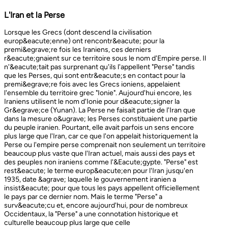
L'Iran et la Perse
Lorsque les Grecs (dont descend la civilisation europ&eacute;enne) ont rencontr&eacute; pour la premi&egrave;re fois les Iraniens, ces derniers r&eacute;gnaient sur ce territoire sous le nom d'Empire perse. Il n'&eacute;tait pas surprenant qu'ils l'appellent "Perse" tandis que les Perses, qui sont entr&eacute;s en contact pour la premi&egrave;re fois avec les Grecs ioniens, appelaient l'ensemble du territoire grec "Ionie". Aujourd'hui encore, les Iraniens utilisent le nom d'Ionie pour d&eacute;signer la Gr&egrave;ce (Yunan). La Perse ne faisait partie de l'Iran que dans la mesure o&ugrave; les Perses constituaient une partie du peuple iranien. Pourtant, elle avait parfois un sens encore plus large que l'Iran, car ce que l'on appelait historiquement la Perse ou l'empire perse comprenait non seulement un territoire beaucoup plus vaste que l'Iran actuel, mais aussi des pays et des peuples non iraniens comme l'&Eacute;gypte. "Perse" est rest&eacute; le terme europ&eacute;en pour l'Iran jusqu'en 1935, date &agrave; laquelle le gouvernement iranien a insist&eacute; pour que tous les pays appellent officiellement le pays par ce dernier nom. Mais le terme "Perse" a surv&eacute;cu et, encore aujourd'hui, pour de nombreux Occidentaux, la "Perse" a une connotation historique et culturelle beaucoup plus large que celle v&eacute;hicul&eacute;e par le terme "Iran", qu'ils confondaient parfois avec l'Irak. Beaucoup ne savent plus que l'Iran et la Perse sont la m&ecirc;me chose, pensant que l'Iran est aussi un pays arabe ! L'Iran actuel fait partie du plateau iranien, beaucoup plus vaste, dont l'ensemble a parfois fait partie de l'empire perse. Le pays est vaste, plus grand que le Royaume-Uni, la France, l'Espagne et l'Allemagne r&eacute;unis. Il est accident&eacute; et aride et, &agrave; l'exception de deux r&eacute;gions de plaine, il est constitu&eacute; de montagnes et de d&eacute;serts. Il y a deux grandes rang&eacute;es de montagnes, l'Alborz au nord, qui s'&eacute;tend du Caucase au nord-ouest jusqu'au Khorasan &agrave; l'est, et le Zagros, qui s'&eacute;tend de l'ouest au sud-est. Les grands d&eacute;serts, Dasht-e-Kavir et Dasht-e-Lut, tous deux situ&eacute;s &agrave; l'est, sont pratiquement inhabitables. Les deux r&eacute;gions de plaine sont le littoral de la mer Caspienne, qui se trouve au-dessous du niveau de la mer, a un climat subtropical et est couvert de for&ecirc;ts tropicales, et la plaine du Khuzestan au sud-ouest, qui est une continuation des terres fertiles de la M&eacute;sopotamie et est arros&eacute;e par le seul grand fleuve d'Iran, le Karun. Ainsi, la terre est abondante mais l'eau est rare, contrairement &agrave; un pays comme la Hollande o&ugrave; la terre est rare mais l'eau abondante. La raret&eacute; de l'eau a jou&eacute; un r&ocirc;le majeur non seulement en influen&ccedil;ant la nature et les syst&egrave;mes de l'agriculture iranienne, mais aussi un certain nombre de facteurs sociologiques cl&eacute;s, y compris la cause et la nature des &Eacute;tats iraniens. L'&eacute;tendue des montagnes et du d&eacute;sert a naturellement divis&eacute; la population iranienne en groupes relativement isol&eacute;s. Mais l'aridit&eacute; a jou&eacute; un r&ocirc;le encore plus important &agrave; cet &eacute;gard, et ce au niveau des plus petites unit&eacute;s sociales. Dans la majeure partie du pays, l'agriculture et l'&eacute;levage du b&eacute;tail n'&eacute;taient possibles que l&agrave; o&ugrave; l'eau de pluie naturelle, un petit ruisseau, un canal d'eau souterrain, appel&eacute; Qanat, ou une combinaison de ces &eacute;l&eacute;ments fournissait l'approvisionnement minimal n&eacute;cessaire en eau. Le Qanat ou Kariz est un d&eacute;veloppement ing&eacute;nieux des temps anciens, qui remonte &agrave; bien avant la fondation de l'empire perse. &Agrave; partir d'une nappe phr&eacute;atique existante dans les hautes terres, un tunnel est creus&eacute; sous le sol, en pente descendante vers les basses terres (pr&egrave;s des fermes environnantes) o&ugrave; il remonte &agrave; la surface. L'eau qui s'&eacute;coule de la source par gravit&eacute; est ensuite distribu&eacute;e par d'&eacute;troits canaux l&agrave; o&ugrave; elle est n&eacute;cessaire pour l'irrigation et d'autres usages. Le peuple iranien &Agrave; l'origine, les Iraniens &eacute;taient plus une ethnie qu'une nation et les perses se comptaient comme un groupe parmi un bon nombre des Iraniens. A part le pays qui s'appelle aujourd'hui l'Iran, l'Afghanistan et le Tadjikistan appartiennent &eacute;galement &agrave; un territoire iranien plus large dans leurs concepts historiques et culturels. En plus la domaine culturelle iranienne d&eacute;passe encore plus loin que la fronti&egrave;re de l&rsquo;ensemble de ces trois pays et s'&eacute;tendant jusqu&rsquo;au cot&eacute; nordique de l'Inde, l'Ouzb&eacute;kistan, le Turkm&eacute;nistan, le Caucase et l'Anatolie : Aujourd&rsquo;hui , c&rsquo;est ce que l&rsquo;on appelle &lsquo;&rsquo; Monde Persan&rsquo;&rsquo; La langue persane est une des langues iraniennes, alors qu&rsquo;il en existe d'autres vari&eacute;t&eacute;s dont le kurde et le pashto. En Iran, certaines langues locales sont encore parl&eacute;es en tant que des langues vivantes tandis que d&rsquo;autre langues r&eacute;gionales que l&rsquo;iranienne sont &eacute;galement parl&eacute;s en Iran tels que le turc et l&rsquo;arabe. En plus, d'autres formats de la langue persane sont parl&eacute;es en Afghanistan et au Tadjikistan, si bien que les r&eacute;sidents dans ces trois pays arrivent &agrave; se comprendre lors de la conversation et de la communication litt&eacute;raire. Egalement d'autres dialectes persans sont parl&eacute;s en Iran. A vraie dire , n&rsquo;importe quel argument &agrave; propos de l&rsquo;histoire de l&rsquo;Iran, de son &eacute;conomie et de sa politique ne serait pas raisonnable sauf qu&rsquo;on puisse tenir en compte les nomades qui ont &eacute;tabli leurs royaume &agrave; partir de l&rsquo;&eacute;poque des Perses au Qajars qui r&eacute;gnaient jusuq&rsquo;aux20&egrave;me si&egrave;cle. Suit &agrave; la recherches des p&acirc;turages encore plus verts et des sols fertils, diff&eacute;rents &eacute;thnies comme le turques, sont partis vers les r&eacute;gions au nord, nord-est et l&rsquo;est de la Perse . Apr&egrave;s avoir s&rsquo;h&eacute;berger , ils fallait qu&rsquo;ils se pr&eacute;par&egrave;rent pour faire face aux &eacute;nemies etrang&egrave;res . La s&egrave;cheresse, l&rsquo;aridit&eacute; et la densit&eacute; de la population dan leurs propres r&eacute;gions fut la cause de l&rsquo;immigration vers la Perse. D&rsquo;autre part la manqu&eacute; de la pluie et l&rsquo;aridit&eacute; en Iran causait la miragartion des gens vers des r&eacute;gions plus verts : ils se d&eacute;pla&ccedil;aient tous les ann&eacute;es, pour aller vers les r&eacute;gions o&ugrave; il faisait agr&eacute;able pendant l&rsquo;hiver et des r&eacute;gions o&ugrave; le climat faisait moins chaud au cours de l&rsquo;&eacute;t&eacute;. En comparaison avec les les s&eacute;dentaires, les nomades ont des puissances militaires et ils sont plus dynamiques, et plus nombreux que les villageoises qu'ils attaquaient. Ces particularit&eacute;s permettent &agrave; une tribu ou &agrave; un ensemble de tribus de faire diriger les autres vers la formation d&rsquo;un &eacute;tat central : Ensuite il faisait les n&eacute;cessaires pour collecter directement ou via un moyen indirect, la totalit&eacute; des produits agricoles exc&eacute;dentaires pour fournir les affaires financi&egrave;res. Ainsi il devient un &eacute;tat central et capable &agrave; taille de contr&ocirc;ler, d'administrer et de d&eacute;fendre ses vastes territoires. La plupart des souverains iraniens se d&eacute;pla&ccedil;aient la plupart du temps et cette caract&eacute;ristique est racin&eacute; dans leurs origines et leurs esprits. Par exemple les Ach&eacute;m&eacute;nides dirigeaient leurs trois capitales et se d&eacute;pla&ccedil;aient entre : Suse, Pers&eacute;polis et Ecbatane et parfois quatre si on fait inclure la Babylon. D&egrave;s le d&eacute;but ; tous les gouvernements iraniens jusqu&rsquo;au 20&egrave;me si&egrave;cle, on &eacute;t&eacute; fond&eacute;s par des tribus nomades et apr&egrave;s avoir &ecirc;tre uni au sein du gouvernement , il fallait se pr&eacute;parer pour faire face aux d&eacute;fis comme l&rsquo;invasion des nomades dans le pays et ceux qui pourraient attaquer depuis des terres au-del&agrave; des fronti&egrave;res. D'une mani&egrave;re historique, l'Iran a &eacute;t&eacute; le carrefour entre l'Asie et l'Europe, l'Est et l'Ouest. Les personnes, les biens ainsi que les croyances, les normes et produits culturels y sont pass&eacute;s, g&eacute;n&eacute;ralement d'est en ouest, mais pas toujours. L'influence orientale &eacute;tait telle que beaucoup des anciens mythes et l&eacute;gendes iraniens provenaient des terres orientales de l'Iran, bien que l'islam et les Arabes soient venus de la direction oppos&eacute;e. Cette situation g&eacute;ographique particuli&egrave;re a donn&eacute; lieu &agrave; ce que l'on peut appeler &laquo; l'effet carrefour &raquo;, &agrave; la fois d&eacute;stabilisant et enrichissant le pays ; rendant ses habitants hospitaliers et amicaux envers les &eacute;trangers et aussi tr&egrave;s conscients de leur particularit&eacute;. L'une des cons&eacute;quences de l'effet de carrefour est le fait que l'Iran est maintenant peupl&eacute; d&rsquo;une vari&eacute;t&eacute; de communaut&eacute;s ethniques et linguistiques incluant ceux dont la langue maternelle est le persan, ainsi que les Kurdes, les Turcs, les Arabes, les Baloutches, etc. On rencontre les Turcophones dans la r&eacute;gion Nord-ouest de l'Azerba&iuml;djan, aujourd'hui divis&eacute;e en plusieurs provinces, &agrave; la fronti&egrave;re de la Turquie et du Caucase. D'autres peuples turcophones, comme les Turkm&egrave;nes du Centre-nord-est et les tribus turcophones comm