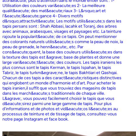
attir&eacute; plus d'attention dans le monde entier sont : 1-
Utilisation des couleurs vari&eacute;es 2- La meilleure
qualit&eacute; des mat&eacute;riaux 3- L&rsquo;art et
l'&eacute;l&eacute;gance 4- Divers motifs
d&rsquo;attractivit&eacute; Les motifs utilis&eacute;s dans les
tapis persans sont : Shah Abbasi, lacahk et Toranj, des arbres
avec animaux, arabesques, visages et paysages etc. La teinture
rajoute la popularit&eacute; de ce tapis. On peut mentionner
des colorants naturels utilis&eacute;s comme la peau de noix, la
peau de grenade, le henn&eacute;, etc. Par
cons&eacute;quent, la base des couleurs utilis&eacute;es dans
la texture des tapis est &agrave; base de plantes et donne une
large vari&eacute;t&eacute; des couleurs. Les tapis iraniens les
plus connus sont le tapis Kerman, le tapis Ispahan, le tapis
Tabriz, le tapis turkm&egrave;ne, le tapis Bakhtiari et Qashqai.
Chacun de ces tapis a des caract&eacute;ristiques distinctives
qui englobent un monde d'harmonie et d'art. Pour acheter le
tapis iranien,il suffit que vous trouviez des magasins de tapis
dans les march&eacute;s traditionnels de chaque ville.
L&agrave;, vous pouvez facilement choisir le tapis que vous
d&eacute;sirez parmi une large gamme de tapis. Pour plus
d'informations et de photos et vid&eacute;os li&eacute;es au
processus de teinture et de tissage de tapis, consultez-vous
notre page Instagram et face book.