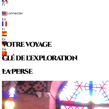
中文
Fr
Se connecter
En
Fr
Es
votre voyage
De
clé de l'exploration
中文
l
a
P
e
r
s
e
Se connecter