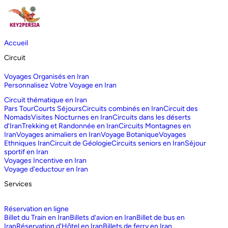
Accueil
Circuit
Voyages Organisés en Iran
Personnalisez Votre Voyage en Iran
Circuit thématique en Iran
Pars Tour
Courts Séjours
Circuits combinés en Iran
Circuit des
Nomads
Visites Nocturnes en Iran
Circuits dans les déserts
d‘Iran
Trekking et Randonnée en Iran
Circuits Montagnes en
Iran
Voyages animaliers en Iran
Voyage Botanique
Voyages
Ethniques Iran
Circuit de Géologie
Circuits seniors en Iran
Séjour
sportif en Iran
Voyages Incentive en Iran
Voyage d'eductour en Iran
Services
Réservation en ligne
Billet du Train en Iran
Billets d’avion en Iran
Billet de bus en
Iran
Réservation d'Hôtel en Iran
Billets de ferry en Iran