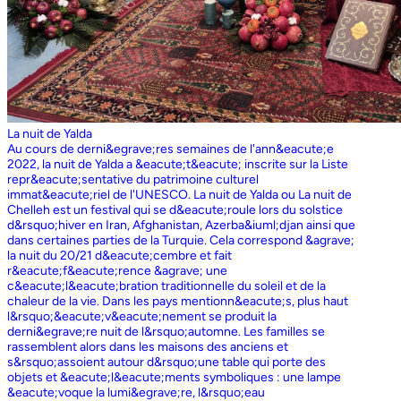
La nuit de Yalda
Au cours de derni&egrave;res semaines de l'ann&eacute;e
2022, la nuit de Yalda a &eacute;t&eacute; inscrite sur la Liste
repr&eacute;sentative du patrimoine culturel
immat&eacute;riel de l'UNESCO. La nuit de Yalda ou La nuit de
Chelleh est un festival qui se d&eacute;roule lors du solstice
d&rsquo;hiver en Iran, Afghanistan, Azerba&iuml;djan ainsi que
dans certaines parties de la Turquie. Cela correspond &agrave;
la nuit du 20/21 d&eacute;cembre et fait
r&eacute;f&eacute;rence &agrave; une
c&eacute;l&eacute;bration traditionnelle du soleil et de la
chaleur de la vie. Dans les pays mentionn&eacute;s, plus haut
l&rsquo;&eacute;v&eacute;nement se produit la
derni&egrave;re nuit de l&rsquo;automne. Les familles se
rassemblent alors dans les maisons des anciens et
s&rsquo;assoient autour d&rsquo;une table qui porte des
objets et &eacute;l&eacute;ments symboliques : une lampe
&eacute;voque la lumi&egrave;re, l&rsquo;eau