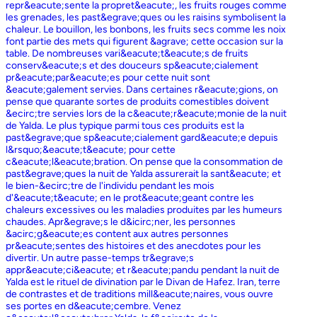
repr&eacute;sente la propret&eacute;, les fruits rouges comme
les grenades, les past&egrave;ques ou les raisins symbolisent la
chaleur. Le bouillon, les bonbons, les fruits secs comme les noix
font partie des mets qui figurent &agrave; cette occasion sur la
table. De nombreuses vari&eacute;t&eacute;s de fruits
conserv&eacute;s et des douceurs sp&eacute;cialement
pr&eacute;par&eacute;es pour cette nuit sont
&eacute;galement servies. Dans certaines r&eacute;gions, on
pense que quarante sortes de produits comestibles doivent
&ecirc;tre servies lors de la c&eacute;r&eacute;monie de la nuit
de Yalda. Le plus typique parmi tous ces produits est la
past&egrave;que sp&eacute;cialement gard&eacute;e depuis
l&rsquo;&eacute;t&eacute; pour cette
c&eacute;l&eacute;bration. On pense que la consommation de
past&egrave;ques la nuit de Yalda assurerait la sant&eacute; et
le bien-&ecirc;tre de l'individu pendant les mois
d'&eacute;t&eacute; en le prot&eacute;geant contre les
chaleurs excessives ou les maladies produites par les humeurs
chaudes. Apr&egrave;s le d&icirc;ner, les personnes
&acirc;g&eacute;es content aux autres personnes
pr&eacute;sentes des histoires et des anecdotes pour les
divertir. Un autre passe-temps tr&egrave;s
appr&eacute;ci&eacute; et r&eacute;pandu pendant la nuit de
Yalda est le rituel de divination par le Divan de Hafez. Iran, terre
de contrastes et de traditions mill&eacute;naires, vous ouvre
ses portes en d&eacute;cembre. Venez