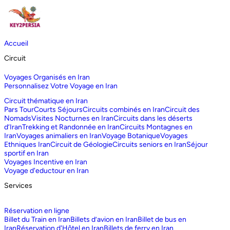
Accueil
Circuit
Voyages Organisés en Iran
Personnalisez Votre Voyage en Iran
Circuit thématique en Iran
Pars Tour
Courts Séjours
Circuits combinés en Iran
Circuit des
Nomads
Visites Nocturnes en Iran
Circuits dans les déserts
d‘Iran
Trekking et Randonnée en Iran
Circuits Montagnes en
Iran
Voyages animaliers en Iran
Voyage Botanique
Voyages
Ethniques Iran
Circuit de Géologie
Circuits seniors en Iran
Séjour
sportif en Iran
Voyages Incentive en Iran
Voyage d'eductour en Iran
Services
Réservation en ligne
Billet du Train en Iran
Billets d’avion en Iran
Billet de bus en
Iran
Réservation d'Hôtel en Iran
Billets de ferry en Iran