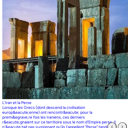
L'Iran et la Perse
Lorsque les Grecs (dont descend la civilisation europ&eacute;enne) ont rencontr&eacute; pour la premi&egrave;re fois les Iraniens, ces derniers r&eacute;gnaient sur ce territoire sous le nom d'Empire perse. Il n'&eacute;tait pas surprenant qu'ils l'appellent "Perse" tandis que les Perses, qui sont entr&eacute;s en contact pour la premi&egrave;re fois avec les Grecs ioniens, appelaient l'ensemble du territoire grec "Ionie". Aujourd'hui encore, les Iraniens utilisent le nom d'Ionie pour d&eacute;signer la Gr&egrave;ce (Yunan). La Perse ne faisait partie de l'Iran que dans la mesure o&ugrave; les Perses constituaient une partie du peuple iranien. Pourtant, elle avait parfois un sens encore plus large que l'Iran, car ce que l'on appelait historiquement la Perse ou l'empire perse comprenait non seulement un territoire beaucoup plus vaste que l'Iran actuel, mais aussi des pays et des peuples non iraniens comme l'&Eacute;gypte. "Perse" est rest&eacute; le terme europ&eacute;en pour l'Iran jusqu'en 1935, date &agrave; laquelle le gouvernement iranien a insist&eacute; pour que tous les pays appellent officiellement le pays par ce dernier nom. Mais le terme "Perse" a surv&eacute;cu et, encore aujourd'hui, pour de nombreux Occidentaux, la "Perse" a une connotation historique et culturelle beaucoup plus large que celle v&eacute;hicul&eacute;e par le terme "Iran", qu'ils confondaient parfois avec l'Irak. Beaucoup ne savent plus que l'Iran et la Perse sont la m&ecirc;me chose, pensant que l'Iran est aussi un pays arabe ! L'Iran actuel fait partie du plateau iranien, beaucoup plus vaste, dont l'ensemble a parfois fait partie de l'empire perse. Le pays est vaste, plus grand que le Royaume-Uni, la France, l'Espagne et l'Allemagne r&eacute;unis. Il est accident&eacute; et aride et, &agrave; l'exception de deux r&eacute;gions de plaine, il est constitu&eacute; de montagnes et de d&eacute;serts. Il y a deux grandes rang&eacute;es de montagnes, l'Alborz au nord, qui s'&eacute;tend du Caucase au nord-ouest jusqu'au Khorasan &agrave; l'est, et le Zagros, qui s'&eacute;tend de l'ouest au sud-est. Les grands d&eacute;serts, Dasht-e-Kavir et Dasht-e-Lut, tous deux situ&eacute;s &agrave; l'est, sont pratiquement inhabitables. Les deux r&eacute;gions de plaine sont le littoral de la mer Caspienne, qui se trouve au-dessous du niveau de la mer, a un climat subtropical et est couvert de for&ecirc;ts tropicales, et la plaine du Khuzestan au sud-ouest, qui est une continuation des terres fertiles de la M&eacute;sopotamie et est arros&eacute;e par le seul grand fleuve d'Iran, le Karun. Ainsi, la terre est abondante mais l'eau est rare, contrairement &agrave; un pays comme la Hollande o&ugrave; la terre est rare mais l'eau abondante. La raret&eacute; de l'eau a jou&eacute; un r&ocirc;le majeur non seulement en influen&ccedil;ant la nature et les syst&egrave;mes de l'agriculture iranienne, mais aussi un certain nombre de facteurs sociologiques cl&eacute;s, y compris la cause et la nature des &Eacute;tats iraniens. L'&eacute;tendue des montagnes et du d&eacute;sert a naturellement divis&eacute; la population iranienne en groupes relativement isol&eacute;s. Mais l'aridit&eacute; a jou&eacute; un r&ocirc;le encore plus important &agrave; cet &eacute;gard, et ce au niveau des plus petites unit&eacute;s sociales. Dans la majeure partie du pays, l'agriculture et l'&eacute;levage du b&eacute;tail n'&eacute;taient possibles que l&agrave; o&ugrave; l'eau de pluie naturelle, un petit ruisseau, un canal d'eau souterrain, appel&eacute; Qanat, ou une combinaison de ces &eacute;l&eacute;ments fournissait l'approvisionnement minimal n&eacute;cessaire en eau. Le Qanat ou Kariz est un d&eacute;veloppement ing&eacute;nieux des temps anciens, qui remonte &agrave; bien avant la fondation de l'empire perse. &Agrave; partir d'une nappe phr&eacute;atique existante dans les hautes terres, un tunnel est creus&eacute; sous le sol, en pente descendante vers les basses terres (pr&egrave;s des fermes environnantes) o&ugrave; il remonte &agrave; la surface. L'eau qui s'&eacute;coule de la source par gravit&eacute; est ensuite distribu&eacute;e par d'&eacute;troits canaux l&agrave; o&ugrave; elle est n&eacute;cessaire pour l'irrigation et d'autres usages. Le peuple iranien &Agrave; l'origine, les Iraniens &eacute;taient plus une ethnie qu'une nation et les perses se comptaient comme un groupe parmi un bon nombre des Iraniens. A part le pays qui s'appelle aujourd'hui l'Iran, l'Afghanistan et le Tadjikistan appartiennent &eacute;galement &agrave; un territoire iranien plus large dans leurs concepts historiques et culturels. En plus la domaine culturelle iranienne d&eacute;passe encore plus loin que la fronti&egrave;re de l&rsquo;ensemble de ces trois pays et s'&eacute;tendant jusqu&rsquo;au cot&eacute; nordique de l'Inde, l'Ouzb&eacute;kistan, le Turkm&eacute;nistan, le Caucase et l'Anatolie : Aujourd&rsquo;hui , c&rsquo;est ce que l&rsquo;on appelle &lsquo;&rsquo; Monde Persan&rsquo;&rsquo; La langue persane est une des langues iraniennes, alors qu&rsquo;il en existe d'autres vari&eacute;t&eacute;s dont le kurde et le pashto. En Iran, certaines langues locales sont encore parl&eacute;es en tant que des langues vivantes tandis que d&rsquo;autre langues r&eacute;gionales que l&rsquo;iranienne sont &eacute;galement parl&eacute;s en Iran tels que le turc et l&rsquo;arabe. En plus, d'autres formats de la langue persane sont parl&eacute;es en Afghanistan et au Tadjikistan, si bien que les r&eacute;sidents dans ces trois pays arrivent &agrave; se comprendre lors de la conversation et de la communication litt&eacute;raire. Egalement d'autres dialectes persans sont parl&eacute;s en Iran. A vraie dire , n&rsquo;importe quel argument &agrave; propos de l&rsquo;histoire de l&rsquo;Iran, de son &eacute;conomie et de sa politique ne serait pas raisonnable sauf qu&rsquo;on puisse tenir en compte les nomades qui ont &eacute;tabli leurs royaume &agrave; partir de l&rsquo;&eacute;poque des Perses au Qajars qui r&eacute;gnaient jusuq&rsquo;aux20&egrave;me si&egrave;cle. Suit &agrave; la recherches des p&acirc;turages encore plus verts et des sols fertils, diff&eacute;rents &eacute;thnies comme le turques, sont partis vers les r&eacute;gions au nord, nord-est et l&rsquo;est de la Perse . Apr&egrave;s avoir s&rsquo;h&eacute;berger , ils fallait qu&rsquo;ils se pr&eacute;par&egrave;rent pour faire face aux &eacute;nemies etrang&egrave;res . La s&egrave;cheresse, l&rsquo;aridit&eacute; et la densit&eacute; de la population dan leurs propres r&eacute;gions fut la cause de l&rsquo;immigration vers la Perse. D&rsquo;autre part la manqu&eacute; de la pluie et l&rsquo;aridit&eacute; en Iran causait la miragartion des gens vers des r&eacute;gions plus verts : ils se d&eacute;pla&ccedil;aient tous les ann&eacute;es, pour aller vers les r&eacute;gions o&ugrave; il faisait agr&eacute;able pendant l&rsquo;hiver et des r&eacute;gions o&ugrave; le climat faisait moins chaud au cours de l&rsquo;&eacute;t&eacute;. En comparaison avec les les s&eacute;dentaires, les nomades ont des puissances militaires et ils sont plus dynamiques, et plus nombreux que les villageoises qu'ils attaquaient. Ces particularit&eacute;s permettent &agrave; une tribu ou &agrave; un ensemble de tribus de faire diriger les autres vers la formation d&rsquo;un &eacute;tat central : Ensuite il faisait les n&eacute;cessaires pour collecter directement ou via un moyen indirect, la totalit&eacute; des produits agricoles exc&eacute;dentaires pour fournir les affaires financi&egrave;res. Ainsi il devient un &eacute;tat central et capable &agrave; taille de contr&ocirc;ler, d'administrer et de d&eacute;fendre ses vastes territoires. La plupart des souverains iraniens se d&eacute;pla&ccedil;aient la plupart du temps et cette caract&eacute;ristique est racin&eacute; dans leurs origines et leurs esprits. Par exemple les Ach&eacute;m&eacute;nides dirigeaient leurs trois capitales et se d&eacute;pla&ccedil;aient entre : Suse, Pers&eacute;polis et Ecbatane et parfois quatre si on fait inclure la Babylon. D&egrave;s le d&eacute;but ; tous les gouvernements iraniens jusqu&rsquo;au 20&egrave;me si&egrave;cle, on &eacute;t&eacute; fond&eacute;s par des tribus nomades et apr&egrave;s avoir &ecirc;tre uni au sein du gouvernement , il fallait se pr&eacute;parer pour faire face aux d&eacute;fis comme l&rsquo;invasion des nomades dans le pays et ceux qui pourraient attaquer depuis des terres au-del&agrave; des fronti&egrave;res. D'une mani&egrave;re historique, l'Iran a &eacute;t&eacute; le carrefour entre l'Asie et l'Europe, l'Est et l'Ouest. Les personnes, les biens ainsi que les croyances, les normes et produits culturels y sont pass&eacute;s, g&eacute;n&eacute;ralement d'est en ouest, mais pas toujours. L'influence orientale &eacute;tait telle que beaucoup des anciens mythes et l&eacute;gendes iraniens provenaient des terres orientales de l'Iran, bien que l'islam et les Arabes soient venus de la direction oppos&eacute;e. Cette situation g&eacute;ographique particuli&egrave;re a donn&eacute; lieu &agrave; ce que l'on peut appeler &laquo; l'effet carrefour &raquo;, &agrave; la fois d&eacute;stabilisant et enrichissant le pays ; rendant ses habitants hospitaliers et amicaux envers les &eacute;trangers et aussi tr&egrave;s conscients de leur particularit&eacute;. L'une des cons&eacute;quences de l'effet de carrefour est le fait que l'Iran est maintenant peupl&eacute; d&rsquo;une vari&eacute;t&eacute; de communaut&eacute;s ethniques et linguistiques incluant ceux dont la langue maternelle est le persan, ainsi que les Kurdes, les Turcs, les Arabes, les Baloutches, etc. On rencontre les Turcophones dans la r&eacute;gion Nord-ouest de l'Azerba&iuml;djan, aujourd'hui divis&eacute;e en plusieurs provinces, &agrave; la fronti&egrave;re de la Turquie et du Caucase. D'autres peuples turcophones, comme les Turkm&egrave;nes du Centre-nord-est et les tribus turcophones comm