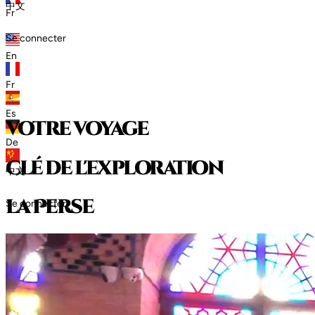
中文
Fr
Se connecter
En
Fr
Es
votre voyage
De
clé de l'exploration
中文
l
a
P
e
r
s
e
Se connecter