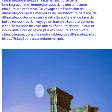
c&eacute;l&eacute;brer Yalda, la f&ecirc;te de la
lumi&egrave;re, et immergez-vous dans une ambiance
chaleureuse et festive. Ce voyage sera l'occasion de
d&eacute;couvrir les merveilles de l'architecture persane, de
d&eacute;guster une cuisine raffin&eacute;e et de faire de
belles rencontres. Un voyage en Iran en d&eacute;cembre,
c'est l'assurance de vivre une exp&eacute;rience unique et
inoubliable. Pour en savoir plus et r&eacute;server votre
s&eacute;jour, consultez notre tableau des d&eacute;parts :
https://fr.key2persia.com/dates-et-prix