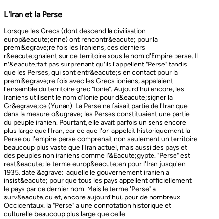
L'Iran et la Perse
Lorsque les Grecs (dont descend la civilisation europ&eacute;enne) ont rencontr&eacute; pour la premi&egrave;re fois les Iraniens, ces derniers r&eacute;gnaient sur ce territoire sous le nom d'Empire perse. Il n'&eacute;tait pas surprenant qu'ils l'appellent "Perse" tandis que les Perses, qui sont entr&eacute;s en contact pour la premi&egrave;re fois avec les Grecs ioniens, appelaient l'ensemble du territoire grec "Ionie". Aujourd'hui encore, les Iraniens utilisent le nom d'Ionie pour d&eacute;signer la Gr&egrave;ce (Yunan). La Perse ne faisait partie de l'Iran que dans la mesure o&ugrave; les Perses constituaient une partie du peuple iranien. Pourtant, elle avait parfois un sens encore plus large que l'Iran, car ce que l'on appelait historiquement la Perse ou l'empire perse comprenait non seulement un territoire beaucoup plus vaste que l'Iran actuel, mais aussi des pays et des peuples non iraniens comme l'&Eacute;gypte. "Perse" est rest&eacute; le terme europ&eacute;en pour l'Iran jusqu'en 1935, date &agrave; laquelle le gouvernement iranien a insist&eacute; pour que tous les pays appellent officiellement le pays par ce dernier nom. Mais le terme "Perse" a surv&eacute;cu et, encore aujourd'hui, pour de nombreux Occidentaux, la "Perse" a une connotation historique et culturelle beaucoup plus large que celle v&eacute;hicul&eacute;e par le terme "Iran", qu'ils confondaient parfois avec l'Irak. Beaucoup ne savent plus que l'Iran et la Perse sont la m&ecirc;me chose, pensant que l'Iran est aussi un pays arabe ! L'Iran actuel fait partie du plateau iranien, beaucoup plus vaste, dont l'ensemble a parfois fait partie de l'empire perse. Le pays est vaste, plus grand que le Royaume-Uni, la France, l'Espagne et l'Allemagne r&eacute;unis. Il est accident&eacute; et aride et, &agrave; l'exception de deux r&eacute;gions de plaine, il est constitu&eacute; de montagnes et de d&eacute;serts. Il y a deux grandes rang&eacute;es de montagnes, l'Alborz au nord, qui s'&eacute;tend du Caucase au nord-ouest jusqu'au Khorasan &agrave; l'est, et le Zagros, qui s'&eacute;tend de l'ouest au sud-est. Les grands d&eacute;serts, Dasht-e-Kavir et Dasht-e-Lut, tous deux situ&eacute;s &agrave; l'est, sont pratiquement inhabitables. Les deux r&eacute;gions de plaine sont le littoral de la mer Caspienne, qui se trouve au-dessous du niveau de la mer, a un climat subtropical et est couvert de for&ecirc;ts tropicales, et la plaine du Khuzestan au sud-ouest, qui est une continuation des terres fertiles de la M&eacute;sopotamie et est arros&eacute;e par le seul grand fleuve d'Iran, le Karun. Ainsi, la terre est abondante mais l'eau est rare, contrairement &agrave; un pays comme la Hollande o&ugrave; la terre est rare mais l'eau abondante. La raret&eacute; de l'eau a jou&eacute; un r&ocirc;le majeur non seulement en influen&ccedil;ant la nature et les syst&egrave;mes de l'agriculture iranienne, mais aussi un certain nombre de facteurs sociologiques cl&eacute;s, y compris la cause et la nature des &Eacute;tats iraniens. L'&eacute;tendue des montagnes et du d&eacute;sert a naturellement divis&eacute; la population iranienne en groupes relativement isol&eacute;s. Mais l'aridit&eacute; a jou&eacute; un r&ocirc;le encore plus important &agrave; cet &eacute;gard, et ce au niveau des plus petites unit&eacute;s sociales. Dans la majeure partie du pays, l'agriculture et l'&eacute;levage du b&eacute;tail n'&eacute;taient possibles que l&agrave; o&ugrave; l'eau de pluie naturelle, un petit ruisseau, un canal d'eau souterrain, appel&eacute; Qanat, ou une combinaison de ces &eacute;l&eacute;ments fournissait l'approvisionnement minimal n&eacute;cessaire en eau. Le Qanat ou Kariz est un d&eacute;veloppement ing&eacute;nieux des temps anciens, qui remonte &agrave; bien avant la fondation de l'empire perse. &Agrave; partir d'une nappe phr&eacute;atique existante dans les hautes terres, un tunnel est creus&eacute; sous le sol, en pente descendante vers les basses terres (pr&egrave;s des fermes environnantes) o&ugrave; il remonte &agrave; la surface. L'eau qui s'&eacute;coule de la source par gravit&eacute; est ensuite distribu&eacute;e par d'&eacute;troits canaux l&agrave; o&ugrave; elle est n&eacute;cessaire pour l'irrigation et d'autres usages. Le peuple iranien &Agrave; l'origine, les Iraniens &eacute;taient plus une ethnie qu'une nation et les perses se comptaient comme un groupe parmi un bon nombre des Iraniens. A part le pays qui s'appelle aujourd'hui l'Iran, l'Afghanistan et le Tadjikistan appartiennent &eacute;galement &agrave; un territoire iranien plus large dans leurs concepts historiques et culturels. En plus la domaine culturelle iranienne d&eacute;passe encore plus loin que la fronti&egrave;re de l&rsquo;ensemble de ces trois pays et s'&eacute;tendant jusqu&rsquo;au cot&eacute; nordique de l'Inde, l'Ouzb&eacute;kistan, le Turkm&eacute;nistan, le Caucase et l'Anatolie : Aujourd&rsquo;hui , c&rsquo;est ce que l&rsquo;on appelle &lsquo;&rsquo; Monde Persan&rsquo;&rsquo; La langue persane est une des langues iraniennes, alors qu&rsquo;il en existe d'autres vari&eacute;t&eacute;s dont le kurde et le pashto. En Iran, certaines langues locales sont encore parl&eacute;es en tant que des langues vivantes tandis que d&rsquo;autre langues r&eacute;gionales que l&rsquo;iranienne sont &eacute;galement parl&eacute;s en Iran tels que le turc et l&rsquo;arabe. En plus, d'autres formats de la langue persane sont parl&eacute;es en Afghanistan et au Tadjikistan, si bien que les r&eacute;sidents dans ces trois pays arrivent &agrave; se comprendre lors de la conversation et de la communication litt&eacute;raire. Egalement d'autres dialectes persans sont parl&eacute;s en Iran. A vraie dire , n&rsquo;importe quel argument &agrave; propos de l&rsquo;histoire de l&rsquo;Iran, de son &eacute;conomie et de sa politique ne serait pas raisonnable sauf qu&rsquo;on puisse tenir en compte les nomades qui ont &eacute;tabli leurs royaume &agrave; partir de l&rsquo;&eacute;poque des Perses au Qajars qui r&eacute;gnaient jusuq&rsquo;aux20&egrave;me si&egrave;cle. Suit &agrave; la recherches des p&acirc;turages encore plus verts et des sols fertils, diff&eacute;rents &eacute;thnies comme le turques, sont partis vers les r&eacute;gions au nord, nord-est et l&rsquo;est de la Perse . Apr&egrave;s avoir s&rsquo;h&eacute;berger , ils fallait qu&rsquo;ils se pr&eacute;par&egrave;rent pour faire face aux &eacute;nemies etrang&egrave;res . La s&egrave;cheresse, l&rsquo;aridit&eacute; et la densit&eacute; de la population dan leurs propres r&eacute;gions fut la cause de l&rsquo;immigration vers la Perse. D&rsquo;autre part la manqu&eacute; de la pluie et l&rsquo;aridit&eacute; en Iran causait la miragartion des gens vers des r&eacute;gions plus verts : ils se d&eacute;pla&ccedil;aient tous les ann&eacute;es, pour aller vers les r&eacute;gions o&ugrave; il faisait agr&eacute;able pendant l&rsquo;hiver et des r&eacute;gions o&ugrave; le climat faisait moins chaud au cours de l&rsquo;&eacute;t&eacute;. En comparaison avec les les s&eacute;dentaires, les nomades ont des puissances militaires et ils sont plus dynamiques, et plus nombreux que les villageoises qu'ils attaquaient. Ces particularit&eacute;s permettent &agrave; une tribu ou &agrave; un ensemble de tribus de faire diriger les autres vers la formation d&rsquo;un &eacute;tat central : Ensuite il faisait les n&eacute;cessaires pour collecter directement ou via un moyen indirect, la totalit&eacute; des produits agricoles exc&eacute;dentaires pour fournir les affaires financi&egrave;res. Ainsi il devient un &eacute;tat central et capable &agrave; taille de contr&ocirc;ler, d'administrer et de d&eacute;fendre ses vastes territoires. La plupart des souverains iraniens se d&eacute;pla&ccedil;aient la plupart du temps et cette caract&eacute;ristique est racin&eacute; dans leurs origines et leurs esprits. Par exemple les Ach&eacute;m&eacute;nides dirigeaient leurs trois capitales et se d&eacute;pla&ccedil;aient entre : Suse, Pers&eacute;polis et Ecbatane et parfois quatre si on fait inclure la Babylon. D&egrave;s le d&eacute;but ; tous les gouvernements iraniens jusqu&rsquo;au 20&egrave;me si&egrave;cle, on &eacute;t&eacute; fond&eacute;s par des tribus nomades et apr&egrave;s avoir &ecirc;tre uni au sein du gouvernement , il fallait se pr&eacute;parer pour faire face aux d&eacute;fis comme l&rsquo;invasion des nomades dans le pays et ceux qui pourraient attaquer depuis des terres au-del&agrave; des fronti&egrave;res. D'une mani&egrave;re historique, l'Iran a &eacute;t&eacute; le carrefour entre l'Asie et l'Europe, l'Est et l'Ouest. Les personnes, les biens ainsi que les croyances, les normes et produits culturels y sont pass&eacute;s, g&eacute;n&eacute;ralement d'est en ouest, mais pas toujours. L'influence orientale &eacute;tait telle que beaucoup des anciens mythes et l&eacute;gendes iraniens provenaient des terres orientales de l'Iran, bien que l'islam et les Arabes soient venus de la direction oppos&eacute;e. Cette situation g&eacute;ographique particuli&egrave;re a donn&eacute; lieu &agrave; ce que l'on peut appeler &laquo; l'effet carrefour &raquo;, &agrave; la fois d&eacute;stabilisant et enrichissant le pays ; rendant ses habitants hospitaliers et amicaux envers les &eacute;trangers et aussi tr&egrave;s conscients de leur particularit&eacute;. L'une des cons&eacute;quences de l'effet de carrefour est le fait que l'Iran est maintenant peupl&eacute; d&rsquo;une vari&eacute;t&eacute; de communaut&eacute;s ethniques et linguistiques incluant ceux dont la langue maternelle est le persan, ainsi que les Kurdes, les Turcs, les Arabes, les Baloutches, etc. On rencontre les Turcophones dans la r&eacute;gion Nord-ouest de l'Azerba&iuml;djan, aujourd'hui divis&eacute;e en plusieurs provinces, &agrave; la fronti&egrave;re de la Turquie et du Caucase. D'autres peuples turcophones, comme les Turkm&egrave;nes du Centre-nord-est et les tribus turcophones comm