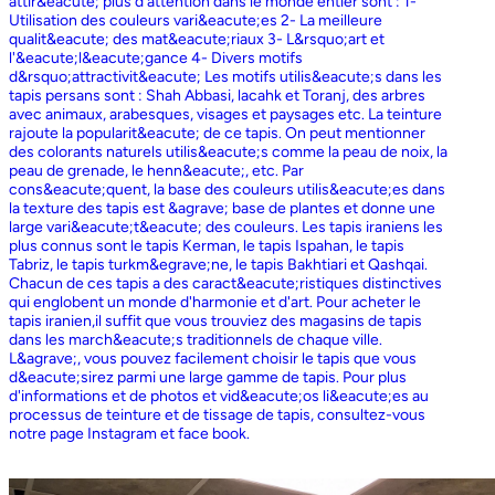
attir&eacute; plus d'attention dans le monde entier sont : 1-
Utilisation des couleurs vari&eacute;es 2- La meilleure
qualit&eacute; des mat&eacute;riaux 3- L&rsquo;art et
l'&eacute;l&eacute;gance 4- Divers motifs
d&rsquo;attractivit&eacute; Les motifs utilis&eacute;s dans les
tapis persans sont : Shah Abbasi, lacahk et Toranj, des arbres
avec animaux, arabesques, visages et paysages etc. La teinture
rajoute la popularit&eacute; de ce tapis. On peut mentionner
des colorants naturels utilis&eacute;s comme la peau de noix, la
peau de grenade, le henn&eacute;, etc. Par
cons&eacute;quent, la base des couleurs utilis&eacute;es dans
la texture des tapis est &agrave; base de plantes et donne une
large vari&eacute;t&eacute; des couleurs. Les tapis iraniens les
plus connus sont le tapis Kerman, le tapis Ispahan, le tapis
Tabriz, le tapis turkm&egrave;ne, le tapis Bakhtiari et Qashqai.
Chacun de ces tapis a des caract&eacute;ristiques distinctives
qui englobent un monde d'harmonie et d'art. Pour acheter le
tapis iranien,il suffit que vous trouviez des magasins de tapis
dans les march&eacute;s traditionnels de chaque ville.
L&agrave;, vous pouvez facilement choisir le tapis que vous
d&eacute;sirez parmi une large gamme de tapis. Pour plus
d'informations et de photos et vid&eacute;os li&eacute;es au
processus de teinture et de tissage de tapis, consultez-vous
notre page Instagram et face book.