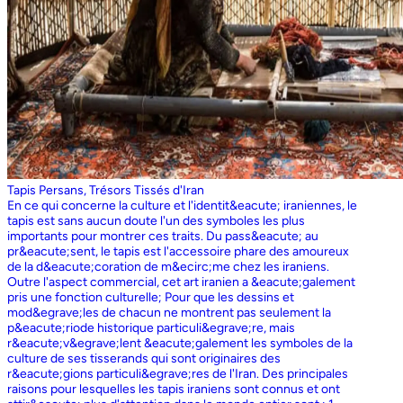
Tapis Persans, Trésors Tissés d'Iran
En ce qui concerne la culture et l'identit&eacute; iraniennes, le
tapis est sans aucun doute l'un des symboles les plus
importants pour montrer ces traits. Du pass&eacute; au
pr&eacute;sent, le tapis est l'accessoire phare des amoureux
de la d&eacute;coration de m&ecirc;me chez les iraniens.
Outre l'aspect commercial, cet art iranien a &eacute;galement
pris une fonction culturelle; Pour que les dessins et
mod&egrave;les de chacun ne montrent pas seulement la
p&eacute;riode historique particuli&egrave;re, mais
r&eacute;v&egrave;lent &eacute;galement les symboles de la
culture de ses tisserands qui sont originaires des
r&eacute;gions particuli&egrave;res de l'Iran. Des principales
raisons pour lesquelles les tapis iraniens sont connus et ont