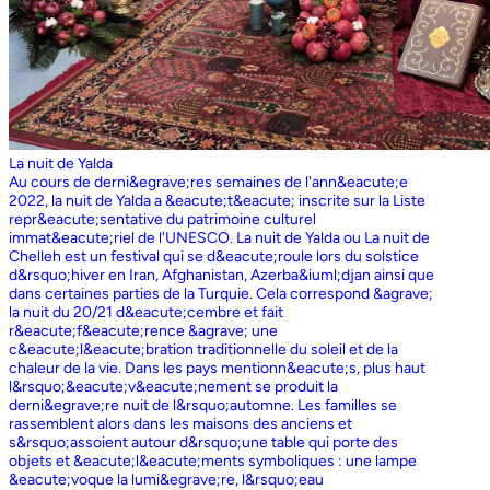
La nuit de Yalda
Au cours de derni&egrave;res semaines de l'ann&eacute;e
2022, la nuit de Yalda a &eacute;t&eacute; inscrite sur la Liste
repr&eacute;sentative du patrimoine culturel
immat&eacute;riel de l'UNESCO. La nuit de Yalda ou La nuit de
Chelleh est un festival qui se d&eacute;roule lors du solstice
d&rsquo;hiver en Iran, Afghanistan, Azerba&iuml;djan ainsi que
dans certaines parties de la Turquie. Cela correspond &agrave;
la nuit du 20/21 d&eacute;cembre et fait
r&eacute;f&eacute;rence &agrave; une
c&eacute;l&eacute;bration traditionnelle du soleil et de la
chaleur de la vie. Dans les pays mentionn&eacute;s, plus haut
l&rsquo;&eacute;v&eacute;nement se produit la
derni&egrave;re nuit de l&rsquo;automne. Les familles se
rassemblent alors dans les maisons des anciens et
s&rsquo;assoient autour d&rsquo;une table qui porte des
objets et &eacute;l&eacute;ments symboliques : une lampe
&eacute;voque la lumi&egrave;re, l&rsquo;eau