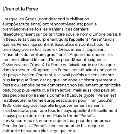
L'Iran et la Perse
Lorsque les Grecs (dont descend la civilisation europ&eacute;enne) ont rencontr&eacute; pour la premi&egrave;re fois les Iraniens, ces derniers r&eacute;gnaient sur ce territoire sous le nom d'Empire perse. Il n'&eacute;tait pas surprenant qu'ils l'appellent "Perse" tandis que les Perses, qui sont entr&eacute;s en contact pour la premi&egrave;re fois avec les Grecs ioniens, appelaient l'ensemble du territoire grec "Ionie". Aujourd'hui encore, les Iraniens utilisent le nom d'Ionie pour d&eacute;signer la Gr&egrave;ce (Yunan). La Perse ne faisait partie de l'Iran que dans la mesure o&ugrave; les Perses constituaient une partie du peuple iranien. Pourtant, elle avait parfois un sens encore plus large que l'Iran, car ce que l'on appelait historiquement la Perse ou l'empire perse comprenait non seulement un territoire beaucoup plus vaste que l'Iran actuel, mais aussi des pays et des peuples non iraniens comme l'&Eacute;gypte. "Perse" est rest&eacute; le terme europ&eacute;en pour l'Iran jusqu'en 1935, date &agrave; laquelle le gouvernement iranien a insist&eacute; pour que tous les pays appellent officiellement le pays par ce dernier nom. Mais le terme "Perse" a surv&eacute;cu et, encore aujourd'hui, pour de nombreux Occidentaux, la "Perse" a une connotation historique et culturelle beaucoup plus large que celle v&eacute;hicul&eacute;e par le terme "Iran", qu'ils confondaient parfois avec l'Irak. Beaucoup ne savent plus que l'Iran et la Perse sont la m&ecirc;me chose, pensant que l'Iran est aussi un pays arabe ! L'Iran actuel fait partie du plateau iranien, beaucoup plus vaste, dont l'ensemble a parfois fait partie de l'empire perse. Le pays est vaste, plus grand que le Royaume-Uni, la France, l'Espagne et l'Allemagne r&eacute;unis. Il est accident&eacute; et aride et, &agrave; l'exception de deux r&eacute;gions de plaine, il est constitu&eacute; de montagnes et de d&eacute;serts. Il y a deux grandes rang&eacute;es de montagnes, l'Alborz au nord, qui s'&eacute;tend du Caucase au nord-ouest jusqu'au Khorasan &agrave; l'est, et le Zagros, qui s'&eacute;tend de l'ouest au sud-est. Les grands d&eacute;serts, Dasht-e-Kavir et Dasht-e-Lut, tous deux situ&eacute;s &agrave; l'est, sont pratiquement inhabitables. Les deux r&eacute;gions de plaine sont le littoral de la mer Caspienne, qui se trouve au-dessous du niveau de la mer, a un climat subtropical et est couvert de for&ecirc;ts tropicales, et la plaine du Khuzestan au sud-ouest, qui est une continuation des terres fertiles de la M&eacute;sopotamie et est arros&eacute;e par le seul grand fleuve d'Iran, le Karun. Ainsi, la terre est abondante mais l'eau est rare, contrairement &agrave; un pays comme la Hollande o&ugrave; la terre est rare mais l'eau abondante. La raret&eacute; de l'eau a jou&eacute; un r&ocirc;le majeur non seulement en influen&ccedil;ant la nature et les syst&egrave;mes de l'agriculture iranienne, mais aussi un certain nombre de facteurs sociologiques cl&eacute;s, y compris la cause et la nature des &Eacute;tats iraniens. L'&eacute;tendue des montagnes et du d&eacute;sert a naturellement divis&eacute; la population iranienne en groupes relativement isol&eacute;s. Mais l'aridit&eacute; a jou&eacute; un r&ocirc;le encore plus important &agrave; cet &eacute;gard, et ce au niveau des plus petites unit&eacute;s sociales. Dans la majeure partie du pays, l'agriculture et l'&eacute;levage du b&eacute;tail n'&eacute;taient possibles que l&agrave; o&ugrave; l'eau de pluie naturelle, un petit ruisseau, un canal d'eau souterrain, appel&eacute; Qanat, ou une combinaison de ces &eacute;l&eacute;ments fournissait l'approvisionnement minimal n&eacute;cessaire en eau. Le Qanat ou Kariz est un d&eacute;veloppement ing&eacute;nieux des temps anciens, qui remonte &agrave; bien avant la fondation de l'empire perse. &Agrave; partir d'une nappe phr&eacute;atique existante dans les hautes terres, un tunnel est creus&eacute; sous le sol, en pente descendante vers les basses terres (pr&egrave;s des fermes environnantes) o&ugrave; il remonte &agrave; la surface. L'eau qui s'&eacute;coule de la source par gravit&eacute; est ensuite distribu&eacute;e par d'&eacute;troits canaux l&agrave; o&ugrave; elle est n&eacute;cessaire pour l'irrigation et d'autres usages. Le peuple iranien &Agrave; l'origine, les Iraniens &eacute;taient plus une ethnie qu'une nation et les perses se comptaient comme un groupe parmi un bon nombre des Iraniens. A part le pays qui s'appelle aujourd'hui l'Iran, l'Afghanistan et le Tadjikistan appartiennent &eacute;galement &agrave; un territoire iranien plus large dans leurs concepts historiques et culturels. En plus la domaine culturelle iranienne d&eacute;passe encore plus loin que la fronti&egrave;re de l&rsquo;ensemble de ces trois pays et s'&eacute;tendant jusqu&rsquo;au cot&eacute; nordique de l'Inde, l'Ouzb&eacute;kistan, le Turkm&eacute;nistan, le Caucase et l'Anatolie : Aujourd&rsquo;hui , c&rsquo;est ce que l&rsquo;on appelle &lsquo;&rsquo; Monde Persan&rsquo;&rsquo; La langue persane est une des langues iraniennes, alors qu&rsquo;il en existe d'autres vari&eacute;t&eacute;s dont le kurde et le pashto. En Iran, certaines langues locales sont encore parl&eacute;es en tant que des langues vivantes tandis que d&rsquo;autre langues r&eacute;gionales que l&rsquo;iranienne sont &eacute;galement parl&eacute;s en Iran tels que le turc et l&rsquo;arabe. En plus, d'autres formats de la langue persane sont parl&eacute;es en Afghanistan et au Tadjikistan, si bien que les r&eacute;sidents dans ces trois pays arrivent &agrave; se comprendre lors de la conversation et de la communication litt&eacute;raire. Egalement d'autres dialectes persans sont parl&eacute;s en Iran. A vraie dire , n&rsquo;importe quel argument &agrave; propos de l&rsquo;histoire de l&rsquo;Iran, de son &eacute;conomie et de sa politique ne serait pas raisonnable sauf qu&rsquo;on puisse tenir en compte les nomades qui ont &eacute;tabli leurs royaume &agrave; partir de l&rsquo;&eacute;poque des Perses au Qajars qui r&eacute;gnaient jusuq&rsquo;aux20&egrave;me si&egrave;cle. Suit &agrave; la recherches des p&acirc;turages encore plus verts et des sols fertils, diff&eacute;rents &eacute;thnies comme le turques, sont partis vers les r&eacute;gions au nord, nord-est et l&rsquo;est de la Perse . Apr&egrave;s avoir s&rsquo;h&eacute;berger , ils fallait qu&rsquo;ils se pr&eacute;par&egrave;rent pour faire face aux &eacute;nemies etrang&egrave;res . La s&egrave;cheresse, l&rsquo;aridit&eacute; et la densit&eacute; de la population dan leurs propres r&eacute;gions fut la cause de l&rsquo;immigration vers la Perse. D&rsquo;autre part la manqu&eacute; de la pluie et l&rsquo;aridit&eacute; en Iran causait la miragartion des gens vers des r&eacute;gions plus verts : ils se d&eacute;pla&ccedil;aient tous les ann&eacute;es, pour aller vers les r&eacute;gions o&ugrave; il faisait agr&eacute;able pendant l&rsquo;hiver et des r&eacute;gions o&ugrave; le climat faisait moins chaud au cours de l&rsquo;&eacute;t&eacute;. En comparaison avec les les s&eacute;dentaires, les nomades ont des puissances militaires et ils sont plus dynamiques, et plus nombreux que les villageoises qu'ils attaquaient. Ces particularit&eacute;s permettent &agrave; une tribu ou &agrave; un ensemble de tribus de faire diriger les autres vers la formation d&rsquo;un &eacute;tat central : Ensuite il faisait les n&eacute;cessaires pour collecter directement ou via un moyen indirect, la totalit&eacute; des produits agricoles exc&eacute;dentaires pour fournir les affaires financi&egrave;res. Ainsi il devient un &eacute;tat central et capable &agrave; taille de contr&ocirc;ler, d'administrer et de d&eacute;fendre ses vastes territoires. La plupart des souverains iraniens se d&eacute;pla&ccedil;aient la plupart du temps et cette caract&eacute;ristique est racin&eacute; dans leurs origines et leurs esprits. Par exemple les Ach&eacute;m&eacute;nides dirigeaient leurs trois capitales et se d&eacute;pla&ccedil;aient entre : Suse, Pers&eacute;polis et Ecbatane et parfois quatre si on fait inclure la Babylon. D&egrave;s le d&eacute;but ; tous les gouvernements iraniens jusqu&rsquo;au 20&egrave;me si&egrave;cle, on &eacute;t&eacute; fond&eacute;s par des tribus nomades et apr&egrave;s avoir &ecirc;tre uni au sein du gouvernement , il fallait se pr&eacute;parer pour faire face aux d&eacute;fis comme l&rsquo;invasion des nomades dans le pays et ceux qui pourraient attaquer depuis des terres au-del&agrave; des fronti&egrave;res. D'une mani&egrave;re historique, l'Iran a &eacute;t&eacute; le carrefour entre l'Asie et l'Europe, l'Est et l'Ouest. Les personnes, les biens ainsi que les croyances, les normes et produits culturels y sont pass&eacute;s, g&eacute;n&eacute;ralement d'est en ouest, mais pas toujours. L'influence orientale &eacute;tait telle que beaucoup des anciens mythes et l&eacute;gendes iraniens provenaient des terres orientales de l'Iran, bien que l'islam et les Arabes soient venus de la direction oppos&eacute;e. Cette situation g&eacute;ographique particuli&egrave;re a donn&eacute; lieu &agrave; ce que l'on peut appeler &laquo; l'effet carrefour &raquo;, &agrave; la fois d&eacute;stabilisant et enrichissant le pays ; rendant ses habitants hospitaliers et amicaux envers les &eacute;trangers et aussi tr&egrave;s conscients de leur particularit&eacute;. L'une des cons&eacute;quences de l'effet de carrefour est le fait que l'Iran est maintenant peupl&eacute; d&rsquo;une vari&eacute;t&eacute; de communaut&eacute;s ethniques et linguistiques incluant ceux dont la langue maternelle est le persan, ainsi que les Kurdes, les Turcs, les Arabes, les Baloutches, etc. On rencontre les Turcophones dans la r&eacute;gion Nord-ouest de l'Azerba&iuml;djan, aujourd'hui divis&eacute;e en plusieurs provinces, &agrave; la fronti&egrave;re de la Turquie et du Caucase. D'autres peuples turcophones, comme les Turkm&egrave;nes du Centre-nord-est et les tribus turcophones comm