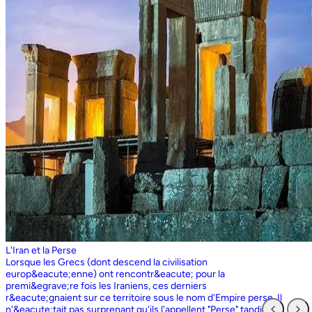
L'Iran et la Perse
Lorsque les Grecs (dont descend la civilisation europ&eacute;enne) ont rencontr&eacute; pour la premi&egrave;re fois les Iraniens, ces derniers r&eacute;gnaient sur ce territoire sous le nom d'Empire perse. Il n'&eacute;tait pas surprenant qu'ils l'appellent "Perse" tandis que les Perses, qui sont entr&eacute;s en contact pour la premi&egrave;re fois avec les Grecs ioniens, appelaient l'ensemble du territoire grec "Ionie". Aujourd'hui encore, les Iraniens utilisent le nom d'Ionie pour d&eacute;signer la Gr&egrave;ce (Yunan). La Perse ne faisait partie de l'Iran que dans la mesure o&ugrave; les Perses constituaient une partie du peuple iranien. Pourtant, elle avait parfois un sens encore plus large que l'Iran, car ce que l'on appelait historiquement la Perse ou l'empire perse comprenait non seulement un territoire beaucoup plus vaste que l'Iran actuel, mais aussi des pays et des peuples non iraniens comme l'&Eacute;gypte. "Perse" est rest&eacute; le terme europ&eacute;en pour l'Iran jusqu'en 1935, date &agrave; laquelle le gouvernement iranien a insist&eacute; pour que tous les pays appellent officiellement le pays par ce dernier nom. Mais le terme "Perse" a surv&eacute;cu et, encore aujourd'hui, pour de nombreux Occidentaux, la "Perse" a une connotation historique et culturelle beaucoup plus large que celle v&eacute;hicul&eacute;e par le terme "Iran", qu'ils confondaient parfois avec l'Irak. Beaucoup ne savent plus que l'Iran et la Perse sont la m&ecirc;me chose, pensant que l'Iran est aussi un pays arabe ! L'Iran actuel fait partie du plateau iranien, beaucoup plus vaste, dont l'ensemble a parfois fait partie de l'empire perse. Le pays est vaste, plus grand que le Royaume-Uni, la France, l'Espagne et l'Allemagne r&eacute;unis. Il est accident&eacute; et aride et, &agrave; l'exception de deux r&eacute;gions de plaine, il est constitu&eacute; de montagnes et de d&eacute;serts. Il y a deux grandes rang&eacute;es de montagnes, l'Alborz au nord, qui s'&eacute;tend du Caucase au nord-ouest jusqu'au Khorasan &agrave; l'est, et le Zagros, qui s'&eacute;tend de l'ouest au sud-est. Les grands d&eacute;serts, Dasht-e-Kavir et Dasht-e-Lut, tous deux situ&eacute;s &agrave; l'est, sont pratiquement inhabitables. Les deux r&eacute;gions de plaine sont le littoral de la mer Caspienne, qui se trouve au-dessous du niveau de la mer, a un climat subtropical et est couvert de for&ecirc;ts tropicales, et la plaine du Khuzestan au sud-ouest, qui est une continuation des terres fertiles de la M&eacute;sopotamie et est arros&eacute;e par le seul grand fleuve d'Iran, le Karun. Ainsi, la terre est abondante mais l'eau est rare, contrairement &agrave; un pays comme la Hollande o&ugrave; la terre est rare mais l'eau abondante. La raret&eacute; de l'eau a jou&eacute; un r&ocirc;le majeur non seulement en influen&ccedil;ant la nature et les syst&egrave;mes de l'agriculture iranienne, mais aussi un certain nombre de facteurs sociologiques cl&eacute;s, y compris la cause et la nature des &Eacute;tats iraniens. L'&eacute;tendue des montagnes et du d&eacute;sert a naturellement divis&eacute; la population iranienne en groupes relativement isol&eacute;s. Mais l'aridit&eacute; a jou&eacute; un r&ocirc;le encore plus important &agrave; cet &eacute;gard, et ce au niveau des plus petites unit&eacute;s sociales. Dans la majeure partie du pays, l'agriculture et l'&eacute;levage du b&eacute;tail n'&eacute;taient possibles que l&agrave; o&ugrave; l'eau de pluie naturelle, un petit ruisseau, un canal d'eau souterrain, appel&eacute; Qanat, ou une combinaison de ces &eacute;l&eacute;ments fournissait l'approvisionnement minimal n&eacute;cessaire en eau. Le Qanat ou Kariz est un d&eacute;veloppement ing&eacute;nieux des temps anciens, qui remonte &agrave; bien avant la fondation de l'empire perse. &Agrave; partir d'une nappe phr&eacute;atique existante dans les hautes terres, un tunnel est creus&eacute; sous le sol, en pente descendante vers les basses terres (pr&egrave;s des fermes environnantes) o&ugrave; il remonte &agrave; la surface. L'eau qui s'&eacute;coule de la source par gravit&eacute; est ensuite distribu&eacute;e par d'&eacute;troits canaux l&agrave; o&ugrave; elle est n&eacute;cessaire pour l'irrigation et d'autres usages. Le peuple iranien &Agrave; l'origine, les Iraniens &eacute;taient plus une ethnie qu'une nation et les perses se comptaient comme un groupe parmi un bon nombre des Iraniens. A part le pays qui s'appelle aujourd'hui l'Iran, l'Afghanistan et le Tadjikistan appartiennent &eacute;galement &agrave; un territoire iranien plus large dans leurs concepts historiques et culturels. En plus la domaine culturelle iranienne d&eacute;passe encore plus loin que la fronti&egrave;re de l&rsquo;ensemble de ces trois pays et s'&eacute;tendant jusqu&rsquo;au cot&eacute; nordique de l'Inde, l'Ouzb&eacute;kistan, le Turkm&eacute;nistan, le Caucase et l'Anatolie : Aujourd&rsquo;hui , c&rsquo;est ce que l&rsquo;on appelle &lsquo;&rsquo; Monde Persan&rsquo;&rsquo; La langue persane est une des langues iraniennes, alors qu&rsquo;il en existe d'autres vari&eacute;t&eacute;s dont le kurde et le pashto. En Iran, certaines langues locales sont encore parl&eacute;es en tant que des langues vivantes tandis que d&rsquo;autre langues r&eacute;gionales que l&rsquo;iranienne sont &eacute;galement parl&eacute;s en Iran tels que le turc et l&rsquo;arabe. En plus, d'autres formats de la langue persane sont parl&eacute;es en Afghanistan et au Tadjikistan, si bien que les r&eacute;sidents dans ces trois pays arrivent &agrave; se comprendre lors de la conversation et de la communication litt&eacute;raire. Egalement d'autres dialectes persans sont parl&eacute;s en Iran. A vraie dire , n&rsquo;importe quel argument &agrave; propos de l&rsquo;histoire de l&rsquo;Iran, de son &eacute;conomie et de sa politique ne serait pas raisonnable sauf qu&rsquo;on puisse tenir en compte les nomades qui ont &eacute;tabli leurs royaume &agrave; partir de l&rsquo;&eacute;poque des Perses au Qajars qui r&eacute;gnaient jusuq&rsquo;aux20&egrave;me si&egrave;cle. Suit &agrave; la recherches des p&acirc;turages encore plus verts et des sols fertils, diff&eacute;rents &eacute;thnies comme le turques, sont partis vers les r&eacute;gions au nord, nord-est et l&rsquo;est de la Perse . Apr&egrave;s avoir s&rsquo;h&eacute;berger , ils fallait qu&rsquo;ils se pr&eacute;par&egrave;rent pour faire face aux &eacute;nemies etrang&egrave;res . La s&egrave;cheresse, l&rsquo;aridit&eacute; et la densit&eacute; de la population dan leurs propres r&eacute;gions fut la cause de l&rsquo;immigration vers la Perse. D&rsquo;autre part la manqu&eacute; de la pluie et l&rsquo;aridit&eacute; en Iran causait la miragartion des gens vers des r&eacute;gions plus verts : ils se d&eacute;pla&ccedil;aient tous les ann&eacute;es, pour aller vers les r&eacute;gions o&ugrave; il faisait agr&eacute;able pendant l&rsquo;hiver et des r&eacute;gions o&ugrave; le climat faisait moins chaud au cours de l&rsquo;&eacute;t&eacute;. En comparaison avec les les s&eacute;dentaires, les nomades ont des puissances militaires et ils sont plus dynamiques, et plus nombreux que les villageoises qu'ils attaquaient. Ces particularit&eacute;s permettent &agrave; une tribu ou &agrave; un ensemble de tribus de faire diriger les autres vers la formation d&rsquo;un &eacute;tat central : Ensuite il faisait les n&eacute;cessaires pour collecter directement ou via un moyen indirect, la totalit&eacute; des produits agricoles exc&eacute;dentaires pour fournir les affaires financi&egrave;res. Ainsi il devient un &eacute;tat central et capable &agrave; taille de contr&ocirc;ler, d'administrer et de d&eacute;fendre ses vastes territoires. La plupart des souverains iraniens se d&eacute;pla&ccedil;aient la plupart du temps et cette caract&eacute;ristique est racin&eacute; dans leurs origines et leurs esprits. Par exemple les Ach&eacute;m&eacute;nides dirigeaient leurs trois capitales et se d&eacute;pla&ccedil;aient entre : Suse, Pers&eacute;polis et Ecbatane et parfois quatre si on fait inclure la Babylon. D&egrave;s le d&eacute;but ; tous les gouvernements iraniens jusqu&rsquo;au 20&egrave;me si&egrave;cle, on &eacute;t&eacute; fond&eacute;s par des tribus nomades et apr&egrave;s avoir &ecirc;tre uni au sein du gouvernement , il fallait se pr&eacute;parer pour faire face aux d&eacute;fis comme l&rsquo;invasion des nomades dans le pays et ceux qui pourraient attaquer depuis des terres au-del&agrave; des fronti&egrave;res. D'une mani&egrave;re historique, l'Iran a &eacute;t&eacute; le carrefour entre l'Asie et l'Europe, l'Est et l'Ouest. Les personnes, les biens ainsi que les croyances, les normes et produits culturels y sont pass&eacute;s, g&eacute;n&eacute;ralement d'est en ouest, mais pas toujours. L'influence orientale &eacute;tait telle que beaucoup des anciens mythes et l&eacute;gendes iraniens provenaient des terres orientales de l'Iran, bien que l'islam et les Arabes soient venus de la direction oppos&eacute;e. Cette situation g&eacute;ographique particuli&egrave;re a donn&eacute; lieu &agrave; ce que l'on peut appeler &laquo; l'effet carrefour &raquo;, &agrave; la fois d&eacute;stabilisant et enrichissant le pays ; rendant ses habitants hospitaliers et amicaux envers les &eacute;trangers et aussi tr&egrave;s conscients de leur particularit&eacute;. L'une des cons&eacute;quences de l'effet de carrefour est le fait que l'Iran est maintenant peupl&eacute; d&rsquo;une vari&eacute;t&eacute; de communaut&eacute;s ethniques et linguistiques incluant ceux dont la langue maternelle est le persan, ainsi que les Kurdes, les Turcs, les Arabes, les Baloutches, etc. On rencontre les Turcophones dans la r&eacute;gion Nord-ouest de l'Azerba&iuml;djan, aujourd'hui divis&eacute;e en plusieurs provinces, &agrave; la fronti&egrave;re de la Turquie et du Caucase. D'autres peuples turcophones, comme les Turkm&egrave;nes du Centre-nord-est et les tribus turcophones comm