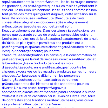
repr&eacute;sente la propret&eacute;, les fruits rouges comme
les grenades, les past&egrave;ques ou les raisins symbolisent la
chaleur. Le bouillon, les bonbons, les fruits secs comme les noix
font partie des mets qui figurent &agrave; cette occasion sur la
table. De nombreuses vari&eacute;t&eacute;s de fruits
conserv&eacute;s et des douceurs sp&eacute;cialement
pr&eacute;par&eacute;es pour cette nuit sont
&eacute;galement servies. Dans certaines r&eacute;gions, on
pense que quarante sortes de produits comestibles doivent
&ecirc;tre servies lors de la c&eacute;r&eacute;monie de la nuit
de Yalda. Le plus typique parmi tous ces produits est la
past&egrave;que sp&eacute;cialement gard&eacute;e depuis
l&rsquo;&eacute;t&eacute; pour cette
c&eacute;l&eacute;bration. On pense que la consommation de
past&egrave;ques la nuit de Yalda assurerait la sant&eacute; et
le bien-&ecirc;tre de l'individu pendant les mois
d'&eacute;t&eacute; en le prot&eacute;geant contre les
chaleurs excessives ou les maladies produites par les humeurs
chaudes. Apr&egrave;s le d&icirc;ner, les personnes
&acirc;g&eacute;es content aux autres personnes
pr&eacute;sentes des histoires et des anecdotes pour les
divertir. Un autre passe-temps tr&egrave;s
appr&eacute;ci&eacute; et r&eacute;pandu pendant la nuit de
Yalda est le rituel de divination par le Divan de Hafez. Iran, terre
de contrastes et de traditions mill&eacute;naires, vous ouvre
ses portes en d&eacute;cembre. Venez