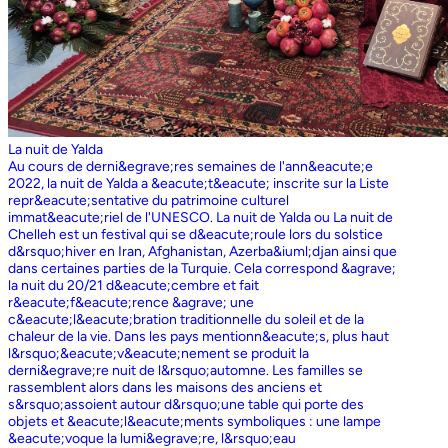
La nuit de Yalda
Au cours de derni&egrave;res semaines de l'ann&eacute;e
2022, la nuit de Yalda a &eacute;t&eacute; inscrite sur la Liste
repr&eacute;sentative du patrimoine culturel
immat&eacute;riel de l'UNESCO. La nuit de Yalda ou La nuit de
Chelleh est un festival qui se d&eacute;roule lors du solstice
d&rsquo;hiver en Iran, Afghanistan, Azerba&iuml;djan ainsi que
dans certaines parties de la Turquie. Cela correspond &agrave;
la nuit du 20/21 d&eacute;cembre et fait
r&eacute;f&eacute;rence &agrave; une
c&eacute;l&eacute;bration traditionnelle du soleil et de la
chaleur de la vie. Dans les pays mentionn&eacute;s, plus haut
l&rsquo;&eacute;v&eacute;nement se produit la
derni&egrave;re nuit de l&rsquo;automne. Les familles se
rassemblent alors dans les maisons des anciens et
s&rsquo;assoient autour d&rsquo;une table qui porte des
objets et &eacute;l&eacute;ments symboliques : une lampe
&eacute;voque la lumi&egrave;re, l&rsquo;eau