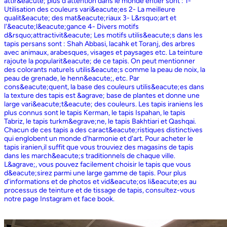
attir&eacute; plus d'attention dans le monde entier sont : 1-
Utilisation des couleurs vari&eacute;es 2- La meilleure
qualit&eacute; des mat&eacute;riaux 3- L&rsquo;art et
l'&eacute;l&eacute;gance 4- Divers motifs
d&rsquo;attractivit&eacute; Les motifs utilis&eacute;s dans les
tapis persans sont : Shah Abbasi, lacahk et Toranj, des arbres
avec animaux, arabesques, visages et paysages etc. La teinture
rajoute la popularit&eacute; de ce tapis. On peut mentionner
des colorants naturels utilis&eacute;s comme la peau de noix, la
peau de grenade, le henn&eacute;, etc. Par
cons&eacute;quent, la base des couleurs utilis&eacute;es dans
la texture des tapis est &agrave; base de plantes et donne une
large vari&eacute;t&eacute; des couleurs. Les tapis iraniens les
plus connus sont le tapis Kerman, le tapis Ispahan, le tapis
Tabriz, le tapis turkm&egrave;ne, le tapis Bakhtiari et Qashqai.
Chacun de ces tapis a des caract&eacute;ristiques distinctives
qui englobent un monde d'harmonie et d'art. Pour acheter le
tapis iranien,il suffit que vous trouviez des magasins de tapis
dans les march&eacute;s traditionnels de chaque ville.
L&agrave;, vous pouvez facilement choisir le tapis que vous
d&eacute;sirez parmi une large gamme de tapis. Pour plus
d'informations et de photos et vid&eacute;os li&eacute;es au
processus de teinture et de tissage de tapis, consultez-vous
notre page Instagram et face book.