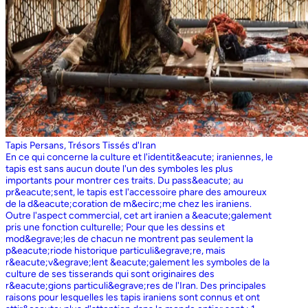
Tapis Persans, Trésors Tissés d'Iran
En ce qui concerne la culture et l'identit&eacute; iraniennes, le
tapis est sans aucun doute l'un des symboles les plus
importants pour montrer ces traits. Du pass&eacute; au
pr&eacute;sent, le tapis est l'accessoire phare des amoureux
de la d&eacute;coration de m&ecirc;me chez les iraniens.
Outre l'aspect commercial, cet art iranien a &eacute;galement
pris une fonction culturelle; Pour que les dessins et
mod&egrave;les de chacun ne montrent pas seulement la
p&eacute;riode historique particuli&egrave;re, mais
r&eacute;v&egrave;lent &eacute;galement les symboles de la
culture de ses tisserands qui sont originaires des
r&eacute;gions particuli&egrave;res de l'Iran. Des principales
raisons pour lesquelles les tapis iraniens sont connus et ont