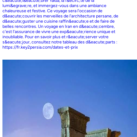
c&eacute;l&eacute;brer Yalda, la f&ecirc;te de la
lumi&egrave;re, et immergez-vous dans une ambiance
chaleureuse et festive. Ce voyage sera l'occasion de
d&eacute;couvrir les merveilles de l'architecture persane, de
d&eacute;guster une cuisine raffin&eacute;e et de faire de
belles rencontres. Un voyage en Iran en d&eacute;cembre,
c'est l'assurance de vivre une exp&eacute;rience unique et
inoubliable. Pour en savoir plus et r&eacute;server votre
s&eacute;jour, consultez notre tableau des d&eacute;parts :
https://fr.key2persia.com/dates-et-prix