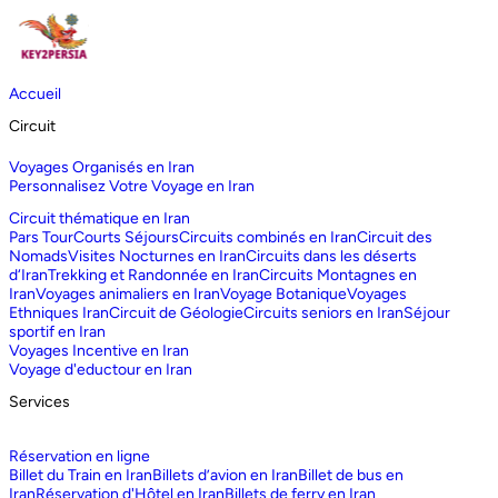
Accueil
Circuit
Voyages Organisés en Iran
Personnalisez Votre Voyage en Iran
Circuit thématique en Iran
Pars Tour
Courts Séjours
Circuits combinés en Iran
Circuit des
Nomads
Visites Nocturnes en Iran
Circuits dans les déserts
d‘Iran
Trekking et Randonnée en Iran
Circuits Montagnes en
Iran
Voyages animaliers en Iran
Voyage Botanique
Voyages
Ethniques Iran
Circuit de Géologie
Circuits seniors en Iran
Séjour
sportif en Iran
Voyages Incentive en Iran
Voyage d'eductour en Iran
Services
Réservation en ligne
Billet du Train en Iran
Billets d’avion en Iran
Billet de bus en
Iran
Réservation d'Hôtel en Iran
Billets de ferry en Iran