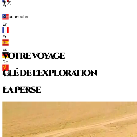
中文
Fr
Se connecter
En
Fr
Es
votre voyage
De
clé de l'exploration
中文
l
a
P
e
r
s
e
Se connecter