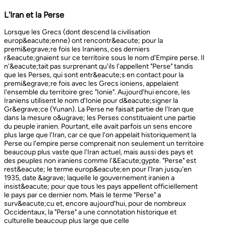
L'Iran et la Perse
Lorsque les Grecs (dont descend la civilisation europ&eacute;enne) ont rencontr&eacute; pour la premi&egrave;re fois les Iraniens, ces derniers r&eacute;gnaient sur ce territoire sous le nom d'Empire perse. Il n'&eacute;tait pas surprenant qu'ils l'appellent "Perse" tandis que les Perses, qui sont entr&eacute;s en contact pour la premi&egrave;re fois avec les Grecs ioniens, appelaient l'ensemble du territoire grec "Ionie". Aujourd'hui encore, les Iraniens utilisent le nom d'Ionie pour d&eacute;signer la Gr&egrave;ce (Yunan). La Perse ne faisait partie de l'Iran que dans la mesure o&ugrave; les Perses constituaient une partie du peuple iranien. Pourtant, elle avait parfois un sens encore plus large que l'Iran, car ce que l'on appelait historiquement la Perse ou l'empire perse comprenait non seulement un territoire beaucoup plus vaste que l'Iran actuel, mais aussi des pays et des peuples non iraniens comme l'&Eacute;gypte. "Perse" est rest&eacute; le terme europ&eacute;en pour l'Iran jusqu'en 1935, date &agrave; laquelle le gouvernement iranien a insist&eacute; pour que tous les pays appellent officiellement le pays par ce dernier nom. Mais le terme "Perse" a surv&eacute;cu et, encore aujourd'hui, pour de nombreux Occidentaux, la "Perse" a une connotation historique et culturelle beaucoup plus large que celle v&eacute;hicul&eacute;e par le terme "Iran", qu'ils confondaient parfois avec l'Irak. Beaucoup ne savent plus que l'Iran et la Perse sont la m&ecirc;me chose, pensant que l'Iran est aussi un pays arabe ! L'Iran actuel fait partie du plateau iranien, beaucoup plus vaste, dont l'ensemble a parfois fait partie de l'empire perse. Le pays est vaste, plus grand que le Royaume-Uni, la France, l'Espagne et l'Allemagne r&eacute;unis. Il est accident&eacute; et aride et, &agrave; l'exception de deux r&eacute;gions de plaine, il est constitu&eacute; de montagnes et de d&eacute;serts. Il y a deux grandes rang&eacute;es de montagnes, l'Alborz au nord, qui s'&eacute;tend du Caucase au nord-ouest jusqu'au Khorasan &agrave; l'est, et le Zagros, qui s'&eacute;tend de l'ouest au sud-est. Les grands d&eacute;serts, Dasht-e-Kavir et Dasht-e-Lut, tous deux situ&eacute;s &agrave; l'est, sont pratiquement inhabitables. Les deux r&eacute;gions de plaine sont le littoral de la mer Caspienne, qui se trouve au-dessous du niveau de la mer, a un climat subtropical et est couvert de for&ecirc;ts tropicales, et la plaine du Khuzestan au sud-ouest, qui est une continuation des terres fertiles de la M&eacute;sopotamie et est arros&eacute;e par le seul grand fleuve d'Iran, le Karun. Ainsi, la terre est abondante mais l'eau est rare, contrairement &agrave; un pays comme la Hollande o&ugrave; la terre est rare mais l'eau abondante. La raret&eacute; de l'eau a jou&eacute; un r&ocirc;le majeur non seulement en influen&ccedil;ant la nature et les syst&egrave;mes de l'agriculture iranienne, mais aussi un certain nombre de facteurs sociologiques cl&eacute;s, y compris la cause et la nature des &Eacute;tats iraniens. L'&eacute;tendue des montagnes et du d&eacute;sert a naturellement divis&eacute; la population iranienne en groupes relativement isol&eacute;s. Mais l'aridit&eacute; a jou&eacute; un r&ocirc;le encore plus important &agrave; cet &eacute;gard, et ce au niveau des plus petites unit&eacute;s sociales. Dans la majeure partie du pays, l'agriculture et l'&eacute;levage du b&eacute;tail n'&eacute;taient possibles que l&agrave; o&ugrave; l'eau de pluie naturelle, un petit ruisseau, un canal d'eau souterrain, appel&eacute; Qanat, ou une combinaison de ces &eacute;l&eacute;ments fournissait l'approvisionnement minimal n&eacute;cessaire en eau. Le Qanat ou Kariz est un d&eacute;veloppement ing&eacute;nieux des temps anciens, qui remonte &agrave; bien avant la fondation de l'empire perse. &Agrave; partir d'une nappe phr&eacute;atique existante dans les hautes terres, un tunnel est creus&eacute; sous le sol, en pente descendante vers les basses terres (pr&egrave;s des fermes environnantes) o&ugrave; il remonte &agrave; la surface. L'eau qui s'&eacute;coule de la source par gravit&eacute; est ensuite distribu&eacute;e par d'&eacute;troits canaux l&agrave; o&ugrave; elle est n&eacute;cessaire pour l'irrigation et d'autres usages. Le peuple iranien &Agrave; l'origine, les Iraniens &eacute;taient plus une ethnie qu'une nation et les perses se comptaient comme un groupe parmi un bon nombre des Iraniens. A part le pays qui s'appelle aujourd'hui l'Iran, l'Afghanistan et le Tadjikistan appartiennent &eacute;galement &agrave; un territoire iranien plus large dans leurs concepts historiques et culturels. En plus la domaine culturelle iranienne d&eacute;passe encore plus loin que la fronti&egrave;re de l&rsquo;ensemble de ces trois pays et s'&eacute;tendant jusqu&rsquo;au cot&eacute; nordique de l'Inde, l'Ouzb&eacute;kistan, le Turkm&eacute;nistan, le Caucase et l'Anatolie : Aujourd&rsquo;hui , c&rsquo;est ce que l&rsquo;on appelle &lsquo;&rsquo; Monde Persan&rsquo;&rsquo; La langue persane est une des langues iraniennes, alors qu&rsquo;il en existe d'autres vari&eacute;t&eacute;s dont le kurde et le pashto. En Iran, certaines langues locales sont encore parl&eacute;es en tant que des langues vivantes tandis que d&rsquo;autre langues r&eacute;gionales que l&rsquo;iranienne sont &eacute;galement parl&eacute;s en Iran tels que le turc et l&rsquo;arabe. En plus, d'autres formats de la langue persane sont parl&eacute;es en Afghanistan et au Tadjikistan, si bien que les r&eacute;sidents dans ces trois pays arrivent &agrave; se comprendre lors de la conversation et de la communication litt&eacute;raire. Egalement d'autres dialectes persans sont parl&eacute;s en Iran. A vraie dire , n&rsquo;importe quel argument &agrave; propos de l&rsquo;histoire de l&rsquo;Iran, de son &eacute;conomie et de sa politique ne serait pas raisonnable sauf qu&rsquo;on puisse tenir en compte les nomades qui ont &eacute;tabli leurs royaume &agrave; partir de l&rsquo;&eacute;poque des Perses au Qajars qui r&eacute;gnaient jusuq&rsquo;aux20&egrave;me si&egrave;cle. Suit &agrave; la recherches des p&acirc;turages encore plus verts et des sols fertils, diff&eacute;rents &eacute;thnies comme le turques, sont partis vers les r&eacute;gions au nord, nord-est et l&rsquo;est de la Perse . Apr&egrave;s avoir s&rsquo;h&eacute;berger , ils fallait qu&rsquo;ils se pr&eacute;par&egrave;rent pour faire face aux &eacute;nemies etrang&egrave;res . La s&egrave;cheresse, l&rsquo;aridit&eacute; et la densit&eacute; de la population dan leurs propres r&eacute;gions fut la cause de l&rsquo;immigration vers la Perse. D&rsquo;autre part la manqu&eacute; de la pluie et l&rsquo;aridit&eacute; en Iran causait la miragartion des gens vers des r&eacute;gions plus verts : ils se d&eacute;pla&ccedil;aient tous les ann&eacute;es, pour aller vers les r&eacute;gions o&ugrave; il faisait agr&eacute;able pendant l&rsquo;hiver et des r&eacute;gions o&ugrave; le climat faisait moins chaud au cours de l&rsquo;&eacute;t&eacute;. En comparaison avec les les s&eacute;dentaires, les nomades ont des puissances militaires et ils sont plus dynamiques, et plus nombreux que les villageoises qu'ils attaquaient. Ces particularit&eacute;s permettent &agrave; une tribu ou &agrave; un ensemble de tribus de faire diriger les autres vers la formation d&rsquo;un &eacute;tat central : Ensuite il faisait les n&eacute;cessaires pour collecter directement ou via un moyen indirect, la totalit&eacute; des produits agricoles exc&eacute;dentaires pour fournir les affaires financi&egrave;res. Ainsi il devient un &eacute;tat central et capable &agrave; taille de contr&ocirc;ler, d'administrer et de d&eacute;fendre ses vastes territoires. La plupart des souverains iraniens se d&eacute;pla&ccedil;aient la plupart du temps et cette caract&eacute;ristique est racin&eacute; dans leurs origines et leurs esprits. Par exemple les Ach&eacute;m&eacute;nides dirigeaient leurs trois capitales et se d&eacute;pla&ccedil;aient entre : Suse, Pers&eacute;polis et Ecbatane et parfois quatre si on fait inclure la Babylon. D&egrave;s le d&eacute;but ; tous les gouvernements iraniens jusqu&rsquo;au 20&egrave;me si&egrave;cle, on &eacute;t&eacute; fond&eacute;s par des tribus nomades et apr&egrave;s avoir &ecirc;tre uni au sein du gouvernement , il fallait se pr&eacute;parer pour faire face aux d&eacute;fis comme l&rsquo;invasion des nomades dans le pays et ceux qui pourraient attaquer depuis des terres au-del&agrave; des fronti&egrave;res. D'une mani&egrave;re historique, l'Iran a &eacute;t&eacute; le carrefour entre l'Asie et l'Europe, l'Est et l'Ouest. Les personnes, les biens ainsi que les croyances, les normes et produits culturels y sont pass&eacute;s, g&eacute;n&eacute;ralement d'est en ouest, mais pas toujours. L'influence orientale &eacute;tait telle que beaucoup des anciens mythes et l&eacute;gendes iraniens provenaient des terres orientales de l'Iran, bien que l'islam et les Arabes soient venus de la direction oppos&eacute;e. Cette situation g&eacute;ographique particuli&egrave;re a donn&eacute; lieu &agrave; ce que l'on peut appeler &laquo; l'effet carrefour &raquo;, &agrave; la fois d&eacute;stabilisant et enrichissant le pays ; rendant ses habitants hospitaliers et amicaux envers les &eacute;trangers et aussi tr&egrave;s conscients de leur particularit&eacute;. L'une des cons&eacute;quences de l'effet de carrefour est le fait que l'Iran est maintenant peupl&eacute; d&rsquo;une vari&eacute;t&eacute; de communaut&eacute;s ethniques et linguistiques incluant ceux dont la langue maternelle est le persan, ainsi que les Kurdes, les Turcs, les Arabes, les Baloutches, etc. On rencontre les Turcophones dans la r&eacute;gion Nord-ouest de l'Azerba&iuml;djan, aujourd'hui divis&eacute;e en plusieurs provinces, &agrave; la fronti&egrave;re de la Turquie et du Caucase. D'autres peuples turcophones, comme les Turkm&egrave;nes du Centre-nord-est et les tribus turcophones comm