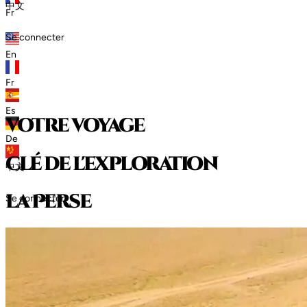
中文
Fr
Se connecter
En
Fr
Es
votre voyage
De
clé de l'exploration
中文
l
a
P
e
r
s
e
Se connecter