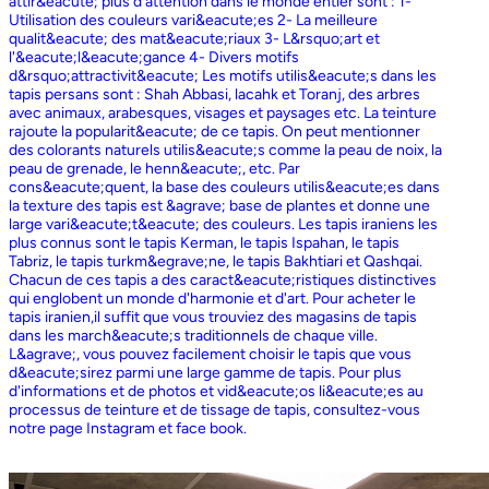
attir&eacute; plus d'attention dans le monde entier sont : 1-
Utilisation des couleurs vari&eacute;es 2- La meilleure
qualit&eacute; des mat&eacute;riaux 3- L&rsquo;art et
l'&eacute;l&eacute;gance 4- Divers motifs
d&rsquo;attractivit&eacute; Les motifs utilis&eacute;s dans les
tapis persans sont : Shah Abbasi, lacahk et Toranj, des arbres
avec animaux, arabesques, visages et paysages etc. La teinture
rajoute la popularit&eacute; de ce tapis. On peut mentionner
des colorants naturels utilis&eacute;s comme la peau de noix, la
peau de grenade, le henn&eacute;, etc. Par
cons&eacute;quent, la base des couleurs utilis&eacute;es dans
la texture des tapis est &agrave; base de plantes et donne une
large vari&eacute;t&eacute; des couleurs. Les tapis iraniens les
plus connus sont le tapis Kerman, le tapis Ispahan, le tapis
Tabriz, le tapis turkm&egrave;ne, le tapis Bakhtiari et Qashqai.
Chacun de ces tapis a des caract&eacute;ristiques distinctives
qui englobent un monde d'harmonie et d'art. Pour acheter le
tapis iranien,il suffit que vous trouviez des magasins de tapis
dans les march&eacute;s traditionnels de chaque ville.
L&agrave;, vous pouvez facilement choisir le tapis que vous
d&eacute;sirez parmi une large gamme de tapis. Pour plus
d'informations et de photos et vid&eacute;os li&eacute;es au
processus de teinture et de tissage de tapis, consultez-vous
notre page Instagram et face book.