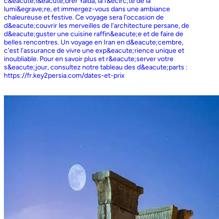
c&eacute;l&eacute;brer Yalda, la f&ecirc;te de la
lumi&egrave;re, et immergez-vous dans une ambiance
chaleureuse et festive. Ce voyage sera l'occasion de
d&eacute;couvrir les merveilles de l'architecture persane, de
d&eacute;guster une cuisine raffin&eacute;e et de faire de
belles rencontres. Un voyage en Iran en d&eacute;cembre,
c'est l'assurance de vivre une exp&eacute;rience unique et
inoubliable. Pour en savoir plus et r&eacute;server votre
s&eacute;jour, consultez notre tableau des d&eacute;parts :
https://fr.key2persia.com/dates-et-prix