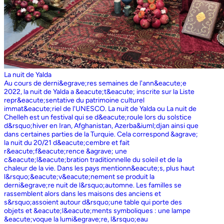
La nuit de Yalda
Au cours de derni&egrave;res semaines de l'ann&eacute;e
2022, la nuit de Yalda a &eacute;t&eacute; inscrite sur la Liste
repr&eacute;sentative du patrimoine culturel
immat&eacute;riel de l'UNESCO. La nuit de Yalda ou La nuit de
Chelleh est un festival qui se d&eacute;roule lors du solstice
d&rsquo;hiver en Iran, Afghanistan, Azerba&iuml;djan ainsi que
dans certaines parties de la Turquie. Cela correspond &agrave;
la nuit du 20/21 d&eacute;cembre et fait
r&eacute;f&eacute;rence &agrave; une
c&eacute;l&eacute;bration traditionnelle du soleil et de la
chaleur de la vie. Dans les pays mentionn&eacute;s, plus haut
l&rsquo;&eacute;v&eacute;nement se produit la
derni&egrave;re nuit de l&rsquo;automne. Les familles se
rassemblent alors dans les maisons des anciens et
s&rsquo;assoient autour d&rsquo;une table qui porte des
objets et &eacute;l&eacute;ments symboliques : une lampe
&eacute;voque la lumi&egrave;re, l&rsquo;eau