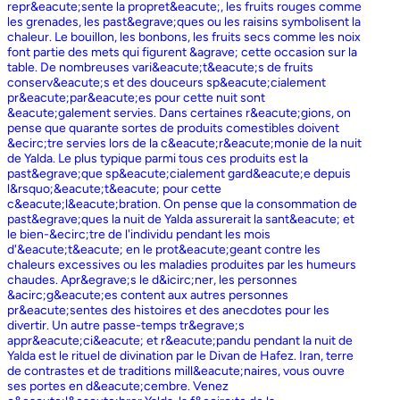
repr&eacute;sente la propret&eacute;, les fruits rouges comme
les grenades, les past&egrave;ques ou les raisins symbolisent la
chaleur. Le bouillon, les bonbons, les fruits secs comme les noix
font partie des mets qui figurent &agrave; cette occasion sur la
table. De nombreuses vari&eacute;t&eacute;s de fruits
conserv&eacute;s et des douceurs sp&eacute;cialement
pr&eacute;par&eacute;es pour cette nuit sont
&eacute;galement servies. Dans certaines r&eacute;gions, on
pense que quarante sortes de produits comestibles doivent
&ecirc;tre servies lors de la c&eacute;r&eacute;monie de la nuit
de Yalda. Le plus typique parmi tous ces produits est la
past&egrave;que sp&eacute;cialement gard&eacute;e depuis
l&rsquo;&eacute;t&eacute; pour cette
c&eacute;l&eacute;bration. On pense que la consommation de
past&egrave;ques la nuit de Yalda assurerait la sant&eacute; et
le bien-&ecirc;tre de l'individu pendant les mois
d'&eacute;t&eacute; en le prot&eacute;geant contre les
chaleurs excessives ou les maladies produites par les humeurs
chaudes. Apr&egrave;s le d&icirc;ner, les personnes
&acirc;g&eacute;es content aux autres personnes
pr&eacute;sentes des histoires et des anecdotes pour les
divertir. Un autre passe-temps tr&egrave;s
appr&eacute;ci&eacute; et r&eacute;pandu pendant la nuit de
Yalda est le rituel de divination par le Divan de Hafez. Iran, terre
de contrastes et de traditions mill&eacute;naires, vous ouvre
ses portes en d&eacute;cembre. Venez