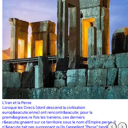
L'Iran et la Perse
Lorsque les Grecs (dont descend la civilisation europ&eacute;enne) ont rencontr&eacute; pour la premi&egrave;re fois les Iraniens, ces derniers r&eacute;gnaient sur ce territoire sous le nom d'Empire perse. Il n'&eacute;tait pas surprenant qu'ils l'appellent "Perse" tandis que les Perses, qui sont entr&eacute;s en contact pour la premi&egrave;re fois avec les Grecs ioniens, appelaient l'ensemble du territoire grec "Ionie". Aujourd'hui encore, les Iraniens utilisent le nom d'Ionie pour d&eacute;signer la Gr&egrave;ce (Yunan). La Perse ne faisait partie de l'Iran que dans la mesure o&ugrave; les Perses constituaient une partie du peuple iranien. Pourtant, elle avait parfois un sens encore plus large que l'Iran, car ce que l'on appelait historiquement la Perse ou l'empire perse comprenait non seulement un territoire beaucoup plus vaste que l'Iran actuel, mais aussi des pays et des peuples non iraniens comme l'&Eacute;gypte. "Perse" est rest&eacute; le terme europ&eacute;en pour l'Iran jusqu'en 1935, date &agrave; laquelle le gouvernement iranien a insist&eacute; pour que tous les pays appellent officiellement le pays par ce dernier nom. Mais le terme "Perse" a surv&eacute;cu et, encore aujourd'hui, pour de nombreux Occidentaux, la "Perse" a une connotation historique et culturelle beaucoup plus large que celle v&eacute;hicul&eacute;e par le terme "Iran", qu'ils confondaient parfois avec l'Irak. Beaucoup ne savent plus que l'Iran et la Perse sont la m&ecirc;me chose, pensant que l'Iran est aussi un pays arabe ! L'Iran actuel fait partie du plateau iranien, beaucoup plus vaste, dont l'ensemble a parfois fait partie de l'empire perse. Le pays est vaste, plus grand que le Royaume-Uni, la France, l'Espagne et l'Allemagne r&eacute;unis. Il est accident&eacute; et aride et, &agrave; l'exception de deux r&eacute;gions de plaine, il est constitu&eacute; de montagnes et de d&eacute;serts. Il y a deux grandes rang&eacute;es de montagnes, l'Alborz au nord, qui s'&eacute;tend du Caucase au nord-ouest jusqu'au Khorasan &agrave; l'est, et le Zagros, qui s'&eacute;tend de l'ouest au sud-est. Les grands d&eacute;serts, Dasht-e-Kavir et Dasht-e-Lut, tous deux situ&eacute;s &agrave; l'est, sont pratiquement inhabitables. Les deux r&eacute;gions de plaine sont le littoral de la mer Caspienne, qui se trouve au-dessous du niveau de la mer, a un climat subtropical et est couvert de for&ecirc;ts tropicales, et la plaine du Khuzestan au sud-ouest, qui est une continuation des terres fertiles de la M&eacute;sopotamie et est arros&eacute;e par le seul grand fleuve d'Iran, le Karun. Ainsi, la terre est abondante mais l'eau est rare, contrairement &agrave; un pays comme la Hollande o&ugrave; la terre est rare mais l'eau abondante. La raret&eacute; de l'eau a jou&eacute; un r&ocirc;le majeur non seulement en influen&ccedil;ant la nature et les syst&egrave;mes de l'agriculture iranienne, mais aussi un certain nombre de facteurs sociologiques cl&eacute;s, y compris la cause et la nature des &Eacute;tats iraniens. L'&eacute;tendue des montagnes et du d&eacute;sert a naturellement divis&eacute; la population iranienne en groupes relativement isol&eacute;s. Mais l'aridit&eacute; a jou&eacute; un r&ocirc;le encore plus important &agrave; cet &eacute;gard, et ce au niveau des plus petites unit&eacute;s sociales. Dans la majeure partie du pays, l'agriculture et l'&eacute;levage du b&eacute;tail n'&eacute;taient possibles que l&agrave; o&ugrave; l'eau de pluie naturelle, un petit ruisseau, un canal d'eau souterrain, appel&eacute; Qanat, ou une combinaison de ces &eacute;l&eacute;ments fournissait l'approvisionnement minimal n&eacute;cessaire en eau. Le Qanat ou Kariz est un d&eacute;veloppement ing&eacute;nieux des temps anciens, qui remonte &agrave; bien avant la fondation de l'empire perse. &Agrave; partir d'une nappe phr&eacute;atique existante dans les hautes terres, un tunnel est creus&eacute; sous le sol, en pente descendante vers les basses terres (pr&egrave;s des fermes environnantes) o&ugrave; il remonte &agrave; la surface. L'eau qui s'&eacute;coule de la source par gravit&eacute; est ensuite distribu&eacute;e par d'&eacute;troits canaux l&agrave; o&ugrave; elle est n&eacute;cessaire pour l'irrigation et d'autres usages. Le peuple iranien &Agrave; l'origine, les Iraniens &eacute;taient plus une ethnie qu'une nation et les perses se comptaient comme un groupe parmi un bon nombre des Iraniens. A part le pays qui s'appelle aujourd'hui l'Iran, l'Afghanistan et le Tadjikistan appartiennent &eacute;galement &agrave; un territoire iranien plus large dans leurs concepts historiques et culturels. En plus la domaine culturelle iranienne d&eacute;passe encore plus loin que la fronti&egrave;re de l&rsquo;ensemble de ces trois pays et s'&eacute;tendant jusqu&rsquo;au cot&eacute; nordique de l'Inde, l'Ouzb&eacute;kistan, le Turkm&eacute;nistan, le Caucase et l'Anatolie : Aujourd&rsquo;hui , c&rsquo;est ce que l&rsquo;on appelle &lsquo;&rsquo; Monde Persan&rsquo;&rsquo; La langue persane est une des langues iraniennes, alors qu&rsquo;il en existe d'autres vari&eacute;t&eacute;s dont le kurde et le pashto. En Iran, certaines langues locales sont encore parl&eacute;es en tant que des langues vivantes tandis que d&rsquo;autre langues r&eacute;gionales que l&rsquo;iranienne sont &eacute;galement parl&eacute;s en Iran tels que le turc et l&rsquo;arabe. En plus, d'autres formats de la langue persane sont parl&eacute;es en Afghanistan et au Tadjikistan, si bien que les r&eacute;sidents dans ces trois pays arrivent &agrave; se comprendre lors de la conversation et de la communication litt&eacute;raire. Egalement d'autres dialectes persans sont parl&eacute;s en Iran. A vraie dire , n&rsquo;importe quel argument &agrave; propos de l&rsquo;histoire de l&rsquo;Iran, de son &eacute;conomie et de sa politique ne serait pas raisonnable sauf qu&rsquo;on puisse tenir en compte les nomades qui ont &eacute;tabli leurs royaume &agrave; partir de l&rsquo;&eacute;poque des Perses au Qajars qui r&eacute;gnaient jusuq&rsquo;aux20&egrave;me si&egrave;cle. Suit &agrave; la recherches des p&acirc;turages encore plus verts et des sols fertils, diff&eacute;rents &eacute;thnies comme le turques, sont partis vers les r&eacute;gions au nord, nord-est et l&rsquo;est de la Perse . Apr&egrave;s avoir s&rsquo;h&eacute;berger , ils fallait qu&rsquo;ils se pr&eacute;par&egrave;rent pour faire face aux &eacute;nemies etrang&egrave;res . La s&egrave;cheresse, l&rsquo;aridit&eacute; et la densit&eacute; de la population dan leurs propres r&eacute;gions fut la cause de l&rsquo;immigration vers la Perse. D&rsquo;autre part la manqu&eacute; de la pluie et l&rsquo;aridit&eacute; en Iran causait la miragartion des gens vers des r&eacute;gions plus verts : ils se d&eacute;pla&ccedil;aient tous les ann&eacute;es, pour aller vers les r&eacute;gions o&ugrave; il faisait agr&eacute;able pendant l&rsquo;hiver et des r&eacute;gions o&ugrave; le climat faisait moins chaud au cours de l&rsquo;&eacute;t&eacute;. En comparaison avec les les s&eacute;dentaires, les nomades ont des puissances militaires et ils sont plus dynamiques, et plus nombreux que les villageoises qu'ils attaquaient. Ces particularit&eacute;s permettent &agrave; une tribu ou &agrave; un ensemble de tribus de faire diriger les autres vers la formation d&rsquo;un &eacute;tat central : Ensuite il faisait les n&eacute;cessaires pour collecter directement ou via un moyen indirect, la totalit&eacute; des produits agricoles exc&eacute;dentaires pour fournir les affaires financi&egrave;res. Ainsi il devient un &eacute;tat central et capable &agrave; taille de contr&ocirc;ler, d'administrer et de d&eacute;fendre ses vastes territoires. La plupart des souverains iraniens se d&eacute;pla&ccedil;aient la plupart du temps et cette caract&eacute;ristique est racin&eacute; dans leurs origines et leurs esprits. Par exemple les Ach&eacute;m&eacute;nides dirigeaient leurs trois capitales et se d&eacute;pla&ccedil;aient entre : Suse, Pers&eacute;polis et Ecbatane et parfois quatre si on fait inclure la Babylon. D&egrave;s le d&eacute;but ; tous les gouvernements iraniens jusqu&rsquo;au 20&egrave;me si&egrave;cle, on &eacute;t&eacute; fond&eacute;s par des tribus nomades et apr&egrave;s avoir &ecirc;tre uni au sein du gouvernement , il fallait se pr&eacute;parer pour faire face aux d&eacute;fis comme l&rsquo;invasion des nomades dans le pays et ceux qui pourraient attaquer depuis des terres au-del&agrave; des fronti&egrave;res. D'une mani&egrave;re historique, l'Iran a &eacute;t&eacute; le carrefour entre l'Asie et l'Europe, l'Est et l'Ouest. Les personnes, les biens ainsi que les croyances, les normes et produits culturels y sont pass&eacute;s, g&eacute;n&eacute;ralement d'est en ouest, mais pas toujours. L'influence orientale &eacute;tait telle que beaucoup des anciens mythes et l&eacute;gendes iraniens provenaient des terres orientales de l'Iran, bien que l'islam et les Arabes soient venus de la direction oppos&eacute;e. Cette situation g&eacute;ographique particuli&egrave;re a donn&eacute; lieu &agrave; ce que l'on peut appeler &laquo; l'effet carrefour &raquo;, &agrave; la fois d&eacute;stabilisant et enrichissant le pays ; rendant ses habitants hospitaliers et amicaux envers les &eacute;trangers et aussi tr&egrave;s conscients de leur particularit&eacute;. L'une des cons&eacute;quences de l'effet de carrefour est le fait que l'Iran est maintenant peupl&eacute; d&rsquo;une vari&eacute;t&eacute; de communaut&eacute;s ethniques et linguistiques incluant ceux dont la langue maternelle est le persan, ainsi que les Kurdes, les Turcs, les Arabes, les Baloutches, etc. On rencontre les Turcophones dans la r&eacute;gion Nord-ouest de l'Azerba&iuml;djan, aujourd'hui divis&eacute;e en plusieurs provinces, &agrave; la fronti&egrave;re de la Turquie et du Caucase. D'autres peuples turcophones, comme les Turkm&egrave;nes du Centre-nord-est et les tribus turcophones comm