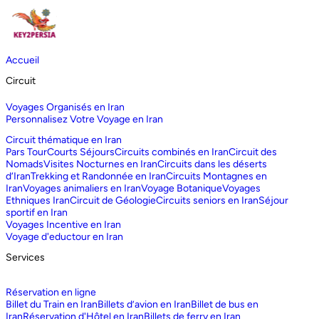
Accueil
Circuit
Voyages Organisés en Iran
Personnalisez Votre Voyage en Iran
Circuit thématique en Iran
Pars Tour
Courts Séjours
Circuits combinés en Iran
Circuit des
Nomads
Visites Nocturnes en Iran
Circuits dans les déserts
d‘Iran
Trekking et Randonnée en Iran
Circuits Montagnes en
Iran
Voyages animaliers en Iran
Voyage Botanique
Voyages
Ethniques Iran
Circuit de Géologie
Circuits seniors en Iran
Séjour
sportif en Iran
Voyages Incentive en Iran
Voyage d'eductour en Iran
Services
Réservation en ligne
Billet du Train en Iran
Billets d’avion en Iran
Billet de bus en
Iran
Réservation d'Hôtel en Iran
Billets de ferry en Iran