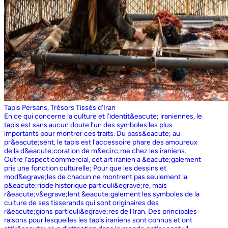
Tapis Persans, Trésors Tissés d'Iran
En ce qui concerne la culture et l'identit&eacute; iraniennes, le
tapis est sans aucun doute l'un des symboles les plus
importants pour montrer ces traits. Du pass&eacute; au
pr&eacute;sent, le tapis est l'accessoire phare des amoureux
de la d&eacute;coration de m&ecirc;me chez les iraniens.
Outre l'aspect commercial, cet art iranien a &eacute;galement
pris une fonction culturelle; Pour que les dessins et
mod&egrave;les de chacun ne montrent pas seulement la
p&eacute;riode historique particuli&egrave;re, mais
r&eacute;v&egrave;lent &eacute;galement les symboles de la
culture de ses tisserands qui sont originaires des
r&eacute;gions particuli&egrave;res de l'Iran. Des principales
raisons pour lesquelles les tapis iraniens sont connus et ont