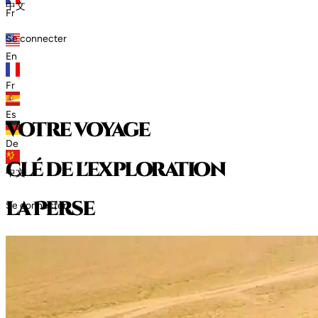
中文
Fr
Se connecter
En
Fr
Es
votre voyage
De
clé de l'exploration
中文
l
a
P
e
r
s
e
Se connecter