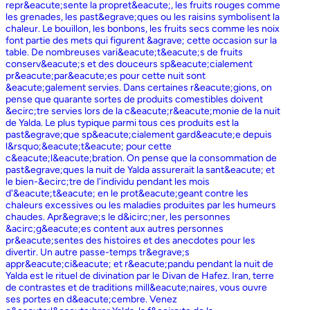
repr&eacute;sente la propret&eacute;, les fruits rouges comme
les grenades, les past&egrave;ques ou les raisins symbolisent la
chaleur. Le bouillon, les bonbons, les fruits secs comme les noix
font partie des mets qui figurent &agrave; cette occasion sur la
table. De nombreuses vari&eacute;t&eacute;s de fruits
conserv&eacute;s et des douceurs sp&eacute;cialement
pr&eacute;par&eacute;es pour cette nuit sont
&eacute;galement servies. Dans certaines r&eacute;gions, on
pense que quarante sortes de produits comestibles doivent
&ecirc;tre servies lors de la c&eacute;r&eacute;monie de la nuit
de Yalda. Le plus typique parmi tous ces produits est la
past&egrave;que sp&eacute;cialement gard&eacute;e depuis
l&rsquo;&eacute;t&eacute; pour cette
c&eacute;l&eacute;bration. On pense que la consommation de
past&egrave;ques la nuit de Yalda assurerait la sant&eacute; et
le bien-&ecirc;tre de l'individu pendant les mois
d'&eacute;t&eacute; en le prot&eacute;geant contre les
chaleurs excessives ou les maladies produites par les humeurs
chaudes. Apr&egrave;s le d&icirc;ner, les personnes
&acirc;g&eacute;es content aux autres personnes
pr&eacute;sentes des histoires et des anecdotes pour les
divertir. Un autre passe-temps tr&egrave;s
appr&eacute;ci&eacute; et r&eacute;pandu pendant la nuit de
Yalda est le rituel de divination par le Divan de Hafez. Iran, terre
de contrastes et de traditions mill&eacute;naires, vous ouvre
ses portes en d&eacute;cembre. Venez