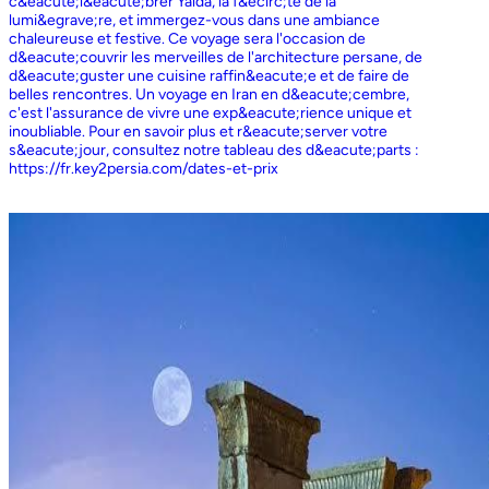
c&eacute;l&eacute;brer Yalda, la f&ecirc;te de la
lumi&egrave;re, et immergez-vous dans une ambiance
chaleureuse et festive. Ce voyage sera l'occasion de
d&eacute;couvrir les merveilles de l'architecture persane, de
d&eacute;guster une cuisine raffin&eacute;e et de faire de
belles rencontres. Un voyage en Iran en d&eacute;cembre,
c'est l'assurance de vivre une exp&eacute;rience unique et
inoubliable. Pour en savoir plus et r&eacute;server votre
s&eacute;jour, consultez notre tableau des d&eacute;parts :
https://fr.key2persia.com/dates-et-prix