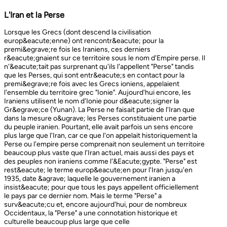
L'Iran et la Perse
Lorsque les Grecs (dont descend la civilisation europ&eacute;enne) ont rencontr&eacute; pour la premi&egrave;re fois les Iraniens, ces derniers r&eacute;gnaient sur ce territoire sous le nom d'Empire perse. Il n'&eacute;tait pas surprenant qu'ils l'appellent "Perse" tandis que les Perses, qui sont entr&eacute;s en contact pour la premi&egrave;re fois avec les Grecs ioniens, appelaient l'ensemble du territoire grec "Ionie". Aujourd'hui encore, les Iraniens utilisent le nom d'Ionie pour d&eacute;signer la Gr&egrave;ce (Yunan). La Perse ne faisait partie de l'Iran que dans la mesure o&ugrave; les Perses constituaient une partie du peuple iranien. Pourtant, elle avait parfois un sens encore plus large que l'Iran, car ce que l'on appelait historiquement la Perse ou l'empire perse comprenait non seulement un territoire beaucoup plus vaste que l'Iran actuel, mais aussi des pays et des peuples non iraniens comme l'&Eacute;gypte. "Perse" est rest&eacute; le terme europ&eacute;en pour l'Iran jusqu'en 1935, date &agrave; laquelle le gouvernement iranien a insist&eacute; pour que tous les pays appellent officiellement le pays par ce dernier nom. Mais le terme "Perse" a surv&eacute;cu et, encore aujourd'hui, pour de nombreux Occidentaux, la "Perse" a une connotation historique et culturelle beaucoup plus large que celle v&eacute;hicul&eacute;e par le terme "Iran", qu'ils confondaient parfois avec l'Irak. Beaucoup ne savent plus que l'Iran et la Perse sont la m&ecirc;me chose, pensant que l'Iran est aussi un pays arabe ! L'Iran actuel fait partie du plateau iranien, beaucoup plus vaste, dont l'ensemble a parfois fait partie de l'empire perse. Le pays est vaste, plus grand que le Royaume-Uni, la France, l'Espagne et l'Allemagne r&eacute;unis. Il est accident&eacute; et aride et, &agrave; l'exception de deux r&eacute;gions de plaine, il est constitu&eacute; de montagnes et de d&eacute;serts. Il y a deux grandes rang&eacute;es de montagnes, l'Alborz au nord, qui s'&eacute;tend du Caucase au nord-ouest jusqu'au Khorasan &agrave; l'est, et le Zagros, qui s'&eacute;tend de l'ouest au sud-est. Les grands d&eacute;serts, Dasht-e-Kavir et Dasht-e-Lut, tous deux situ&eacute;s &agrave; l'est, sont pratiquement inhabitables. Les deux r&eacute;gions de plaine sont le littoral de la mer Caspienne, qui se trouve au-dessous du niveau de la mer, a un climat subtropical et est couvert de for&ecirc;ts tropicales, et la plaine du Khuzestan au sud-ouest, qui est une continuation des terres fertiles de la M&eacute;sopotamie et est arros&eacute;e par le seul grand fleuve d'Iran, le Karun. Ainsi, la terre est abondante mais l'eau est rare, contrairement &agrave; un pays comme la Hollande o&ugrave; la terre est rare mais l'eau abondante. La raret&eacute; de l'eau a jou&eacute; un r&ocirc;le majeur non seulement en influen&ccedil;ant la nature et les syst&egrave;mes de l'agriculture iranienne, mais aussi un certain nombre de facteurs sociologiques cl&eacute;s, y compris la cause et la nature des &Eacute;tats iraniens. L'&eacute;tendue des montagnes et du d&eacute;sert a naturellement divis&eacute; la population iranienne en groupes relativement isol&eacute;s. Mais l'aridit&eacute; a jou&eacute; un r&ocirc;le encore plus important &agrave; cet &eacute;gard, et ce au niveau des plus petites unit&eacute;s sociales. Dans la majeure partie du pays, l'agriculture et l'&eacute;levage du b&eacute;tail n'&eacute;taient possibles que l&agrave; o&ugrave; l'eau de pluie naturelle, un petit ruisseau, un canal d'eau souterrain, appel&eacute; Qanat, ou une combinaison de ces &eacute;l&eacute;ments fournissait l'approvisionnement minimal n&eacute;cessaire en eau. Le Qanat ou Kariz est un d&eacute;veloppement ing&eacute;nieux des temps anciens, qui remonte &agrave; bien avant la fondation de l'empire perse. &Agrave; partir d'une nappe phr&eacute;atique existante dans les hautes terres, un tunnel est creus&eacute; sous le sol, en pente descendante vers les basses terres (pr&egrave;s des fermes environnantes) o&ugrave; il remonte &agrave; la surface. L'eau qui s'&eacute;coule de la source par gravit&eacute; est ensuite distribu&eacute;e par d'&eacute;troits canaux l&agrave; o&ugrave; elle est n&eacute;cessaire pour l'irrigation et d'autres usages. Le peuple iranien &Agrave; l'origine, les Iraniens &eacute;taient plus une ethnie qu'une nation et les perses se comptaient comme un groupe parmi un bon nombre des Iraniens. A part le pays qui s'appelle aujourd'hui l'Iran, l'Afghanistan et le Tadjikistan appartiennent &eacute;galement &agrave; un territoire iranien plus large dans leurs concepts historiques et culturels. En plus la domaine culturelle iranienne d&eacute;passe encore plus loin que la fronti&egrave;re de l&rsquo;ensemble de ces trois pays et s'&eacute;tendant jusqu&rsquo;au cot&eacute; nordique de l'Inde, l'Ouzb&eacute;kistan, le Turkm&eacute;nistan, le Caucase et l'Anatolie : Aujourd&rsquo;hui , c&rsquo;est ce que l&rsquo;on appelle &lsquo;&rsquo; Monde Persan&rsquo;&rsquo; La langue persane est une des langues iraniennes, alors qu&rsquo;il en existe d'autres vari&eacute;t&eacute;s dont le kurde et le pashto. En Iran, certaines langues locales sont encore parl&eacute;es en tant que des langues vivantes tandis que d&rsquo;autre langues r&eacute;gionales que l&rsquo;iranienne sont &eacute;galement parl&eacute;s en Iran tels que le turc et l&rsquo;arabe. En plus, d'autres formats de la langue persane sont parl&eacute;es en Afghanistan et au Tadjikistan, si bien que les r&eacute;sidents dans ces trois pays arrivent &agrave; se comprendre lors de la conversation et de la communication litt&eacute;raire. Egalement d'autres dialectes persans sont parl&eacute;s en Iran. A vraie dire , n&rsquo;importe quel argument &agrave; propos de l&rsquo;histoire de l&rsquo;Iran, de son &eacute;conomie et de sa politique ne serait pas raisonnable sauf qu&rsquo;on puisse tenir en compte les nomades qui ont &eacute;tabli leurs royaume &agrave; partir de l&rsquo;&eacute;poque des Perses au Qajars qui r&eacute;gnaient jusuq&rsquo;aux20&egrave;me si&egrave;cle. Suit &agrave; la recherches des p&acirc;turages encore plus verts et des sols fertils, diff&eacute;rents &eacute;thnies comme le turques, sont partis vers les r&eacute;gions au nord, nord-est et l&rsquo;est de la Perse . Apr&egrave;s avoir s&rsquo;h&eacute;berger , ils fallait qu&rsquo;ils se pr&eacute;par&egrave;rent pour faire face aux &eacute;nemies etrang&egrave;res . La s&egrave;cheresse, l&rsquo;aridit&eacute; et la densit&eacute; de la population dan leurs propres r&eacute;gions fut la cause de l&rsquo;immigration vers la Perse. D&rsquo;autre part la manqu&eacute; de la pluie et l&rsquo;aridit&eacute; en Iran causait la miragartion des gens vers des r&eacute;gions plus verts : ils se d&eacute;pla&ccedil;aient tous les ann&eacute;es, pour aller vers les r&eacute;gions o&ugrave; il faisait agr&eacute;able pendant l&rsquo;hiver et des r&eacute;gions o&ugrave; le climat faisait moins chaud au cours de l&rsquo;&eacute;t&eacute;. En comparaison avec les les s&eacute;dentaires, les nomades ont des puissances militaires et ils sont plus dynamiques, et plus nombreux que les villageoises qu'ils attaquaient. Ces particularit&eacute;s permettent &agrave; une tribu ou &agrave; un ensemble de tribus de faire diriger les autres vers la formation d&rsquo;un &eacute;tat central : Ensuite il faisait les n&eacute;cessaires pour collecter directement ou via un moyen indirect, la totalit&eacute; des produits agricoles exc&eacute;dentaires pour fournir les affaires financi&egrave;res. Ainsi il devient un &eacute;tat central et capable &agrave; taille de contr&ocirc;ler, d'administrer et de d&eacute;fendre ses vastes territoires. La plupart des souverains iraniens se d&eacute;pla&ccedil;aient la plupart du temps et cette caract&eacute;ristique est racin&eacute; dans leurs origines et leurs esprits. Par exemple les Ach&eacute;m&eacute;nides dirigeaient leurs trois capitales et se d&eacute;pla&ccedil;aient entre : Suse, Pers&eacute;polis et Ecbatane et parfois quatre si on fait inclure la Babylon. D&egrave;s le d&eacute;but ; tous les gouvernements iraniens jusqu&rsquo;au 20&egrave;me si&egrave;cle, on &eacute;t&eacute; fond&eacute;s par des tribus nomades et apr&egrave;s avoir &ecirc;tre uni au sein du gouvernement , il fallait se pr&eacute;parer pour faire face aux d&eacute;fis comme l&rsquo;invasion des nomades dans le pays et ceux qui pourraient attaquer depuis des terres au-del&agrave; des fronti&egrave;res. D'une mani&egrave;re historique, l'Iran a &eacute;t&eacute; le carrefour entre l'Asie et l'Europe, l'Est et l'Ouest. Les personnes, les biens ainsi que les croyances, les normes et produits culturels y sont pass&eacute;s, g&eacute;n&eacute;ralement d'est en ouest, mais pas toujours. L'influence orientale &eacute;tait telle que beaucoup des anciens mythes et l&eacute;gendes iraniens provenaient des terres orientales de l'Iran, bien que l'islam et les Arabes soient venus de la direction oppos&eacute;e. Cette situation g&eacute;ographique particuli&egrave;re a donn&eacute; lieu &agrave; ce que l'on peut appeler &laquo; l'effet carrefour &raquo;, &agrave; la fois d&eacute;stabilisant et enrichissant le pays ; rendant ses habitants hospitaliers et amicaux envers les &eacute;trangers et aussi tr&egrave;s conscients de leur particularit&eacute;. L'une des cons&eacute;quences de l'effet de carrefour est le fait que l'Iran est maintenant peupl&eacute; d&rsquo;une vari&eacute;t&eacute; de communaut&eacute;s ethniques et linguistiques incluant ceux dont la langue maternelle est le persan, ainsi que les Kurdes, les Turcs, les Arabes, les Baloutches, etc. On rencontre les Turcophones dans la r&eacute;gion Nord-ouest de l'Azerba&iuml;djan, aujourd'hui divis&eacute;e en plusieurs provinces, &agrave; la fronti&egrave;re de la Turquie et du Caucase. D'autres peuples turcophones, comme les Turkm&egrave;nes du Centre-nord-est et les tribus turcophones comm