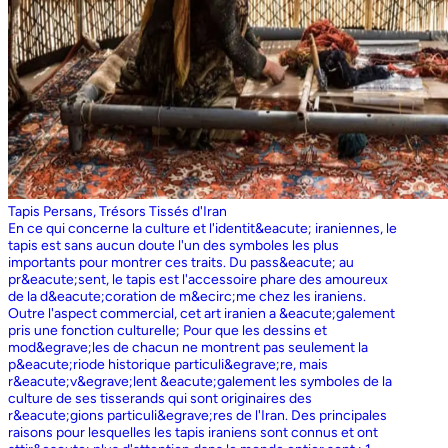
Tapis Persans, Trésors Tissés d'Iran
En ce qui concerne la culture et l'identit&eacute; iraniennes, le
tapis est sans aucun doute l'un des symboles les plus
importants pour montrer ces traits. Du pass&eacute; au
pr&eacute;sent, le tapis est l'accessoire phare des amoureux
de la d&eacute;coration de m&ecirc;me chez les iraniens.
Outre l'aspect commercial, cet art iranien a &eacute;galement
pris une fonction culturelle; Pour que les dessins et
mod&egrave;les de chacun ne montrent pas seulement la
p&eacute;riode historique particuli&egrave;re, mais
r&eacute;v&egrave;lent &eacute;galement les symboles de la
culture de ses tisserands qui sont originaires des
r&eacute;gions particuli&egrave;res de l'Iran. Des principales
raisons pour lesquelles les tapis iraniens sont connus et ont