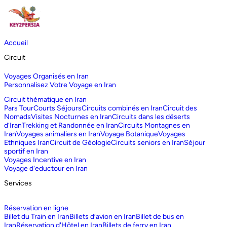
Accueil
Circuit
Voyages Organisés en Iran
Personnalisez Votre Voyage en Iran
Circuit thématique en Iran
Pars Tour
Courts Séjours
Circuits combinés en Iran
Circuit des
Nomads
Visites Nocturnes en Iran
Circuits dans les déserts
d‘Iran
Trekking et Randonnée en Iran
Circuits Montagnes en
Iran
Voyages animaliers en Iran
Voyage Botanique
Voyages
Ethniques Iran
Circuit de Géologie
Circuits seniors en Iran
Séjour
sportif en Iran
Voyages Incentive en Iran
Voyage d'eductour en Iran
Services
Réservation en ligne
Billet du Train en Iran
Billets d’avion en Iran
Billet de bus en
Iran
Réservation d'Hôtel en Iran
Billets de ferry en Iran