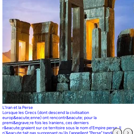
L'Iran et la Perse
Lorsque les Grecs (dont descend la civilisation europ&eacute;enne) ont rencontr&eacute; pour la premi&egrave;re fois les Iraniens, ces derniers r&eacute;gnaient sur ce territoire sous le nom d'Empire perse. Il n'&eacute;tait pas surprenant qu'ils l'appellent "Perse" tandis que les Perses, qui sont entr&eacute;s en contact pour la premi&egrave;re fois avec les Grecs ioniens, appelaient l'ensemble du territoire grec "Ionie". Aujourd'hui encore, les Iraniens utilisent le nom d'Ionie pour d&eacute;signer la Gr&egrave;ce (Yunan). La Perse ne faisait partie de l'Iran que dans la mesure o&ugrave; les Perses constituaient une partie du peuple iranien. Pourtant, elle avait parfois un sens encore plus large que l'Iran, car ce que l'on appelait historiquement la Perse ou l'empire perse comprenait non seulement un territoire beaucoup plus vaste que l'Iran actuel, mais aussi des pays et des peuples non iraniens comme l'&Eacute;gypte. "Perse" est rest&eacute; le terme europ&eacute;en pour l'Iran jusqu'en 1935, date &agrave; laquelle le gouvernement iranien a insist&eacute; pour que tous les pays appellent officiellement le pays par ce dernier nom. Mais le terme "Perse" a surv&eacute;cu et, encore aujourd'hui, pour de nombreux Occidentaux, la "Perse" a une connotation historique et culturelle beaucoup plus large que celle v&eacute;hicul&eacute;e par le terme "Iran", qu'ils confondaient parfois avec l'Irak. Beaucoup ne savent plus que l'Iran et la Perse sont la m&ecirc;me chose, pensant que l'Iran est aussi un pays arabe ! L'Iran actuel fait partie du plateau iranien, beaucoup plus vaste, dont l'ensemble a parfois fait partie de l'empire perse. Le pays est vaste, plus grand que le Royaume-Uni, la France, l'Espagne et l'Allemagne r&eacute;unis. Il est accident&eacute; et aride et, &agrave; l'exception de deux r&eacute;gions de plaine, il est constitu&eacute; de montagnes et de d&eacute;serts. Il y a deux grandes rang&eacute;es de montagnes, l'Alborz au nord, qui s'&eacute;tend du Caucase au nord-ouest jusqu'au Khorasan &agrave; l'est, et le Zagros, qui s'&eacute;tend de l'ouest au sud-est. Les grands d&eacute;serts, Dasht-e-Kavir et Dasht-e-Lut, tous deux situ&eacute;s &agrave; l'est, sont pratiquement inhabitables. Les deux r&eacute;gions de plaine sont le littoral de la mer Caspienne, qui se trouve au-dessous du niveau de la mer, a un climat subtropical et est couvert de for&ecirc;ts tropicales, et la plaine du Khuzestan au sud-ouest, qui est une continuation des terres fertiles de la M&eacute;sopotamie et est arros&eacute;e par le seul grand fleuve d'Iran, le Karun. Ainsi, la terre est abondante mais l'eau est rare, contrairement &agrave; un pays comme la Hollande o&ugrave; la terre est rare mais l'eau abondante. La raret&eacute; de l'eau a jou&eacute; un r&ocirc;le majeur non seulement en influen&ccedil;ant la nature et les syst&egrave;mes de l'agriculture iranienne, mais aussi un certain nombre de facteurs sociologiques cl&eacute;s, y compris la cause et la nature des &Eacute;tats iraniens. L'&eacute;tendue des montagnes et du d&eacute;sert a naturellement divis&eacute; la population iranienne en groupes relativement isol&eacute;s. Mais l'aridit&eacute; a jou&eacute; un r&ocirc;le encore plus important &agrave; cet &eacute;gard, et ce au niveau des plus petites unit&eacute;s sociales. Dans la majeure partie du pays, l'agriculture et l'&eacute;levage du b&eacute;tail n'&eacute;taient possibles que l&agrave; o&ugrave; l'eau de pluie naturelle, un petit ruisseau, un canal d'eau souterrain, appel&eacute; Qanat, ou une combinaison de ces &eacute;l&eacute;ments fournissait l'approvisionnement minimal n&eacute;cessaire en eau. Le Qanat ou Kariz est un d&eacute;veloppement ing&eacute;nieux des temps anciens, qui remonte &agrave; bien avant la fondation de l'empire perse. &Agrave; partir d'une nappe phr&eacute;atique existante dans les hautes terres, un tunnel est creus&eacute; sous le sol, en pente descendante vers les basses terres (pr&egrave;s des fermes environnantes) o&ugrave; il remonte &agrave; la surface. L'eau qui s'&eacute;coule de la source par gravit&eacute; est ensuite distribu&eacute;e par d'&eacute;troits canaux l&agrave; o&ugrave; elle est n&eacute;cessaire pour l'irrigation et d'autres usages. Le peuple iranien &Agrave; l'origine, les Iraniens &eacute;taient plus une ethnie qu'une nation et les perses se comptaient comme un groupe parmi un bon nombre des Iraniens. A part le pays qui s'appelle aujourd'hui l'Iran, l'Afghanistan et le Tadjikistan appartiennent &eacute;galement &agrave; un territoire iranien plus large dans leurs concepts historiques et culturels. En plus la domaine culturelle iranienne d&eacute;passe encore plus loin que la fronti&egrave;re de l&rsquo;ensemble de ces trois pays et s'&eacute;tendant jusqu&rsquo;au cot&eacute; nordique de l'Inde, l'Ouzb&eacute;kistan, le Turkm&eacute;nistan, le Caucase et l'Anatolie : Aujourd&rsquo;hui , c&rsquo;est ce que l&rsquo;on appelle &lsquo;&rsquo; Monde Persan&rsquo;&rsquo; La langue persane est une des langues iraniennes, alors qu&rsquo;il en existe d'autres vari&eacute;t&eacute;s dont le kurde et le pashto. En Iran, certaines langues locales sont encore parl&eacute;es en tant que des langues vivantes tandis que d&rsquo;autre langues r&eacute;gionales que l&rsquo;iranienne sont &eacute;galement parl&eacute;s en Iran tels que le turc et l&rsquo;arabe. En plus, d'autres formats de la langue persane sont parl&eacute;es en Afghanistan et au Tadjikistan, si bien que les r&eacute;sidents dans ces trois pays arrivent &agrave; se comprendre lors de la conversation et de la communication litt&eacute;raire. Egalement d'autres dialectes persans sont parl&eacute;s en Iran. A vraie dire , n&rsquo;importe quel argument &agrave; propos de l&rsquo;histoire de l&rsquo;Iran, de son &eacute;conomie et de sa politique ne serait pas raisonnable sauf qu&rsquo;on puisse tenir en compte les nomades qui ont &eacute;tabli leurs royaume &agrave; partir de l&rsquo;&eacute;poque des Perses au Qajars qui r&eacute;gnaient jusuq&rsquo;aux20&egrave;me si&egrave;cle. Suit &agrave; la recherches des p&acirc;turages encore plus verts et des sols fertils, diff&eacute;rents &eacute;thnies comme le turques, sont partis vers les r&eacute;gions au nord, nord-est et l&rsquo;est de la Perse . Apr&egrave;s avoir s&rsquo;h&eacute;berger , ils fallait qu&rsquo;ils se pr&eacute;par&egrave;rent pour faire face aux &eacute;nemies etrang&egrave;res . La s&egrave;cheresse, l&rsquo;aridit&eacute; et la densit&eacute; de la population dan leurs propres r&eacute;gions fut la cause de l&rsquo;immigration vers la Perse. D&rsquo;autre part la manqu&eacute; de la pluie et l&rsquo;aridit&eacute; en Iran causait la miragartion des gens vers des r&eacute;gions plus verts : ils se d&eacute;pla&ccedil;aient tous les ann&eacute;es, pour aller vers les r&eacute;gions o&ugrave; il faisait agr&eacute;able pendant l&rsquo;hiver et des r&eacute;gions o&ugrave; le climat faisait moins chaud au cours de l&rsquo;&eacute;t&eacute;. En comparaison avec les les s&eacute;dentaires, les nomades ont des puissances militaires et ils sont plus dynamiques, et plus nombreux que les villageoises qu'ils attaquaient. Ces particularit&eacute;s permettent &agrave; une tribu ou &agrave; un ensemble de tribus de faire diriger les autres vers la formation d&rsquo;un &eacute;tat central : Ensuite il faisait les n&eacute;cessaires pour collecter directement ou via un moyen indirect, la totalit&eacute; des produits agricoles exc&eacute;dentaires pour fournir les affaires financi&egrave;res. Ainsi il devient un &eacute;tat central et capable &agrave; taille de contr&ocirc;ler, d'administrer et de d&eacute;fendre ses vastes territoires. La plupart des souverains iraniens se d&eacute;pla&ccedil;aient la plupart du temps et cette caract&eacute;ristique est racin&eacute; dans leurs origines et leurs esprits. Par exemple les Ach&eacute;m&eacute;nides dirigeaient leurs trois capitales et se d&eacute;pla&ccedil;aient entre : Suse, Pers&eacute;polis et Ecbatane et parfois quatre si on fait inclure la Babylon. D&egrave;s le d&eacute;but ; tous les gouvernements iraniens jusqu&rsquo;au 20&egrave;me si&egrave;cle, on &eacute;t&eacute; fond&eacute;s par des tribus nomades et apr&egrave;s avoir &ecirc;tre uni au sein du gouvernement , il fallait se pr&eacute;parer pour faire face aux d&eacute;fis comme l&rsquo;invasion des nomades dans le pays et ceux qui pourraient attaquer depuis des terres au-del&agrave; des fronti&egrave;res. D'une mani&egrave;re historique, l'Iran a &eacute;t&eacute; le carrefour entre l'Asie et l'Europe, l'Est et l'Ouest. Les personnes, les biens ainsi que les croyances, les normes et produits culturels y sont pass&eacute;s, g&eacute;n&eacute;ralement d'est en ouest, mais pas toujours. L'influence orientale &eacute;tait telle que beaucoup des anciens mythes et l&eacute;gendes iraniens provenaient des terres orientales de l'Iran, bien que l'islam et les Arabes soient venus de la direction oppos&eacute;e. Cette situation g&eacute;ographique particuli&egrave;re a donn&eacute; lieu &agrave; ce que l'on peut appeler &laquo; l'effet carrefour &raquo;, &agrave; la fois d&eacute;stabilisant et enrichissant le pays ; rendant ses habitants hospitaliers et amicaux envers les &eacute;trangers et aussi tr&egrave;s conscients de leur particularit&eacute;. L'une des cons&eacute;quences de l'effet de carrefour est le fait que l'Iran est maintenant peupl&eacute; d&rsquo;une vari&eacute;t&eacute; de communaut&eacute;s ethniques et linguistiques incluant ceux dont la langue maternelle est le persan, ainsi que les Kurdes, les Turcs, les Arabes, les Baloutches, etc. On rencontre les Turcophones dans la r&eacute;gion Nord-ouest de l'Azerba&iuml;djan, aujourd'hui divis&eacute;e en plusieurs provinces, &agrave; la fronti&egrave;re de la Turquie et du Caucase. D'autres peuples turcophones, comme les Turkm&egrave;nes du Centre-nord-est et les tribus turcophones comm