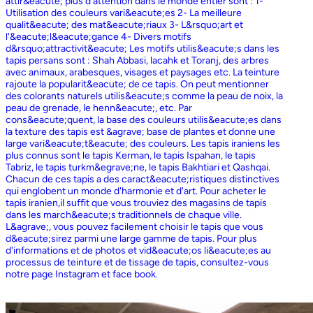
attir&eacute; plus d'attention dans le monde entier sont : 1-
Utilisation des couleurs vari&eacute;es 2- La meilleure
qualit&eacute; des mat&eacute;riaux 3- L&rsquo;art et
l'&eacute;l&eacute;gance 4- Divers motifs
d&rsquo;attractivit&eacute; Les motifs utilis&eacute;s dans les
tapis persans sont : Shah Abbasi, lacahk et Toranj, des arbres
avec animaux, arabesques, visages et paysages etc. La teinture
rajoute la popularit&eacute; de ce tapis. On peut mentionner
des colorants naturels utilis&eacute;s comme la peau de noix, la
peau de grenade, le henn&eacute;, etc. Par
cons&eacute;quent, la base des couleurs utilis&eacute;es dans
la texture des tapis est &agrave; base de plantes et donne une
large vari&eacute;t&eacute; des couleurs. Les tapis iraniens les
plus connus sont le tapis Kerman, le tapis Ispahan, le tapis
Tabriz, le tapis turkm&egrave;ne, le tapis Bakhtiari et Qashqai.
Chacun de ces tapis a des caract&eacute;ristiques distinctives
qui englobent un monde d'harmonie et d'art. Pour acheter le
tapis iranien,il suffit que vous trouviez des magasins de tapis
dans les march&eacute;s traditionnels de chaque ville.
L&agrave;, vous pouvez facilement choisir le tapis que vous
d&eacute;sirez parmi une large gamme de tapis. Pour plus
d'informations et de photos et vid&eacute;os li&eacute;es au
processus de teinture et de tissage de tapis, consultez-vous
notre page Instagram et face book.