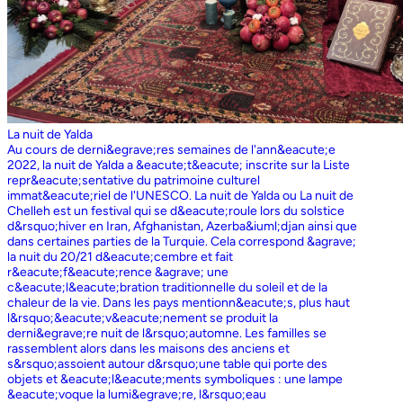
La nuit de Yalda
Au cours de derni&egrave;res semaines de l'ann&eacute;e
2022, la nuit de Yalda a &eacute;t&eacute; inscrite sur la Liste
repr&eacute;sentative du patrimoine culturel
immat&eacute;riel de l'UNESCO. La nuit de Yalda ou La nuit de
Chelleh est un festival qui se d&eacute;roule lors du solstice
d&rsquo;hiver en Iran, Afghanistan, Azerba&iuml;djan ainsi que
dans certaines parties de la Turquie. Cela correspond &agrave;
la nuit du 20/21 d&eacute;cembre et fait
r&eacute;f&eacute;rence &agrave; une
c&eacute;l&eacute;bration traditionnelle du soleil et de la
chaleur de la vie. Dans les pays mentionn&eacute;s, plus haut
l&rsquo;&eacute;v&eacute;nement se produit la
derni&egrave;re nuit de l&rsquo;automne. Les familles se
rassemblent alors dans les maisons des anciens et
s&rsquo;assoient autour d&rsquo;une table qui porte des
objets et &eacute;l&eacute;ments symboliques : une lampe
&eacute;voque la lumi&egrave;re, l&rsquo;eau