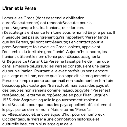
L'Iran et la Perse
Lorsque les Grecs (dont descend la civilisation europ&eacute;enne) ont rencontr&eacute; pour la premi&egrave;re fois les Iraniens, ces derniers r&eacute;gnaient sur ce territoire sous le nom d'Empire perse. Il n'&eacute;tait pas surprenant qu'ils l'appellent "Perse" tandis que les Perses, qui sont entr&eacute;s en contact pour la premi&egrave;re fois avec les Grecs ioniens, appelaient l'ensemble du territoire grec "Ionie". Aujourd'hui encore, les Iraniens utilisent le nom d'Ionie pour d&eacute;signer la Gr&egrave;ce (Yunan). La Perse ne faisait partie de l'Iran que dans la mesure o&ugrave; les Perses constituaient une partie du peuple iranien. Pourtant, elle avait parfois un sens encore plus large que l'Iran, car ce que l'on appelait historiquement la Perse ou l'empire perse comprenait non seulement un territoire beaucoup plus vaste que l'Iran actuel, mais aussi des pays et des peuples non iraniens comme l'&Eacute;gypte. "Perse" est rest&eacute; le terme europ&eacute;en pour l'Iran jusqu'en 1935, date &agrave; laquelle le gouvernement iranien a insist&eacute; pour que tous les pays appellent officiellement le pays par ce dernier nom. Mais le terme "Perse" a surv&eacute;cu et, encore aujourd'hui, pour de nombreux Occidentaux, la "Perse" a une connotation historique et culturelle beaucoup plus large que celle v&eacute;hicul&eacute;e par le terme "Iran", qu'ils confondaient parfois avec l'Irak. Beaucoup ne savent plus que l'Iran et la Perse sont la m&ecirc;me chose, pensant que l'Iran est aussi un pays arabe ! L'Iran actuel fait partie du plateau iranien, beaucoup plus vaste, dont l'ensemble a parfois fait partie de l'empire perse. Le pays est vaste, plus grand que le Royaume-Uni, la France, l'Espagne et l'Allemagne r&eacute;unis. Il est accident&eacute; et aride et, &agrave; l'exception de deux r&eacute;gions de plaine, il est constitu&eacute; de montagnes et de d&eacute;serts. Il y a deux grandes rang&eacute;es de montagnes, l'Alborz au nord, qui s'&eacute;tend du Caucase au nord-ouest jusqu'au Khorasan &agrave; l'est, et le Zagros, qui s'&eacute;tend de l'ouest au sud-est. Les grands d&eacute;serts, Dasht-e-Kavir et Dasht-e-Lut, tous deux situ&eacute;s &agrave; l'est, sont pratiquement inhabitables. Les deux r&eacute;gions de plaine sont le littoral de la mer Caspienne, qui se trouve au-dessous du niveau de la mer, a un climat subtropical et est couvert de for&ecirc;ts tropicales, et la plaine du Khuzestan au sud-ouest, qui est une continuation des terres fertiles de la M&eacute;sopotamie et est arros&eacute;e par le seul grand fleuve d'Iran, le Karun. Ainsi, la terre est abondante mais l'eau est rare, contrairement &agrave; un pays comme la Hollande o&ugrave; la terre est rare mais l'eau abondante. La raret&eacute; de l'eau a jou&eacute; un r&ocirc;le majeur non seulement en influen&ccedil;ant la nature et les syst&egrave;mes de l'agriculture iranienne, mais aussi un certain nombre de facteurs sociologiques cl&eacute;s, y compris la cause et la nature des &Eacute;tats iraniens. L'&eacute;tendue des montagnes et du d&eacute;sert a naturellement divis&eacute; la population iranienne en groupes relativement isol&eacute;s. Mais l'aridit&eacute; a jou&eacute; un r&ocirc;le encore plus important &agrave; cet &eacute;gard, et ce au niveau des plus petites unit&eacute;s sociales. Dans la majeure partie du pays, l'agriculture et l'&eacute;levage du b&eacute;tail n'&eacute;taient possibles que l&agrave; o&ugrave; l'eau de pluie naturelle, un petit ruisseau, un canal d'eau souterrain, appel&eacute; Qanat, ou une combinaison de ces &eacute;l&eacute;ments fournissait l'approvisionnement minimal n&eacute;cessaire en eau. Le Qanat ou Kariz est un d&eacute;veloppement ing&eacute;nieux des temps anciens, qui remonte &agrave; bien avant la fondation de l'empire perse. &Agrave; partir d'une nappe phr&eacute;atique existante dans les hautes terres, un tunnel est creus&eacute; sous le sol, en pente descendante vers les basses terres (pr&egrave;s des fermes environnantes) o&ugrave; il remonte &agrave; la surface. L'eau qui s'&eacute;coule de la source par gravit&eacute; est ensuite distribu&eacute;e par d'&eacute;troits canaux l&agrave; o&ugrave; elle est n&eacute;cessaire pour l'irrigation et d'autres usages. Le peuple iranien &Agrave; l'origine, les Iraniens &eacute;taient plus une ethnie qu'une nation et les perses se comptaient comme un groupe parmi un bon nombre des Iraniens. A part le pays qui s'appelle aujourd'hui l'Iran, l'Afghanistan et le Tadjikistan appartiennent &eacute;galement &agrave; un territoire iranien plus large dans leurs concepts historiques et culturels. En plus la domaine culturelle iranienne d&eacute;passe encore plus loin que la fronti&egrave;re de l&rsquo;ensemble de ces trois pays et s'&eacute;tendant jusqu&rsquo;au cot&eacute; nordique de l'Inde, l'Ouzb&eacute;kistan, le Turkm&eacute;nistan, le Caucase et l'Anatolie : Aujourd&rsquo;hui , c&rsquo;est ce que l&rsquo;on appelle &lsquo;&rsquo; Monde Persan&rsquo;&rsquo; La langue persane est une des langues iraniennes, alors qu&rsquo;il en existe d'autres vari&eacute;t&eacute;s dont le kurde et le pashto. En Iran, certaines langues locales sont encore parl&eacute;es en tant que des langues vivantes tandis que d&rsquo;autre langues r&eacute;gionales que l&rsquo;iranienne sont &eacute;galement parl&eacute;s en Iran tels que le turc et l&rsquo;arabe. En plus, d'autres formats de la langue persane sont parl&eacute;es en Afghanistan et au Tadjikistan, si bien que les r&eacute;sidents dans ces trois pays arrivent &agrave; se comprendre lors de la conversation et de la communication litt&eacute;raire. Egalement d'autres dialectes persans sont parl&eacute;s en Iran. A vraie dire , n&rsquo;importe quel argument &agrave; propos de l&rsquo;histoire de l&rsquo;Iran, de son &eacute;conomie et de sa politique ne serait pas raisonnable sauf qu&rsquo;on puisse tenir en compte les nomades qui ont &eacute;tabli leurs royaume &agrave; partir de l&rsquo;&eacute;poque des Perses au Qajars qui r&eacute;gnaient jusuq&rsquo;aux20&egrave;me si&egrave;cle. Suit &agrave; la recherches des p&acirc;turages encore plus verts et des sols fertils, diff&eacute;rents &eacute;thnies comme le turques, sont partis vers les r&eacute;gions au nord, nord-est et l&rsquo;est de la Perse . Apr&egrave;s avoir s&rsquo;h&eacute;berger , ils fallait qu&rsquo;ils se pr&eacute;par&egrave;rent pour faire face aux &eacute;nemies etrang&egrave;res . La s&egrave;cheresse, l&rsquo;aridit&eacute; et la densit&eacute; de la population dan leurs propres r&eacute;gions fut la cause de l&rsquo;immigration vers la Perse. D&rsquo;autre part la manqu&eacute; de la pluie et l&rsquo;aridit&eacute; en Iran causait la miragartion des gens vers des r&eacute;gions plus verts : ils se d&eacute;pla&ccedil;aient tous les ann&eacute;es, pour aller vers les r&eacute;gions o&ugrave; il faisait agr&eacute;able pendant l&rsquo;hiver et des r&eacute;gions o&ugrave; le climat faisait moins chaud au cours de l&rsquo;&eacute;t&eacute;. En comparaison avec les les s&eacute;dentaires, les nomades ont des puissances militaires et ils sont plus dynamiques, et plus nombreux que les villageoises qu'ils attaquaient. Ces particularit&eacute;s permettent &agrave; une tribu ou &agrave; un ensemble de tribus de faire diriger les autres vers la formation d&rsquo;un &eacute;tat central : Ensuite il faisait les n&eacute;cessaires pour collecter directement ou via un moyen indirect, la totalit&eacute; des produits agricoles exc&eacute;dentaires pour fournir les affaires financi&egrave;res. Ainsi il devient un &eacute;tat central et capable &agrave; taille de contr&ocirc;ler, d'administrer et de d&eacute;fendre ses vastes territoires. La plupart des souverains iraniens se d&eacute;pla&ccedil;aient la plupart du temps et cette caract&eacute;ristique est racin&eacute; dans leurs origines et leurs esprits. Par exemple les Ach&eacute;m&eacute;nides dirigeaient leurs trois capitales et se d&eacute;pla&ccedil;aient entre : Suse, Pers&eacute;polis et Ecbatane et parfois quatre si on fait inclure la Babylon. D&egrave;s le d&eacute;but ; tous les gouvernements iraniens jusqu&rsquo;au 20&egrave;me si&egrave;cle, on &eacute;t&eacute; fond&eacute;s par des tribus nomades et apr&egrave;s avoir &ecirc;tre uni au sein du gouvernement , il fallait se pr&eacute;parer pour faire face aux d&eacute;fis comme l&rsquo;invasion des nomades dans le pays et ceux qui pourraient attaquer depuis des terres au-del&agrave; des fronti&egrave;res. D'une mani&egrave;re historique, l'Iran a &eacute;t&eacute; le carrefour entre l'Asie et l'Europe, l'Est et l'Ouest. Les personnes, les biens ainsi que les croyances, les normes et produits culturels y sont pass&eacute;s, g&eacute;n&eacute;ralement d'est en ouest, mais pas toujours. L'influence orientale &eacute;tait telle que beaucoup des anciens mythes et l&eacute;gendes iraniens provenaient des terres orientales de l'Iran, bien que l'islam et les Arabes soient venus de la direction oppos&eacute;e. Cette situation g&eacute;ographique particuli&egrave;re a donn&eacute; lieu &agrave; ce que l'on peut appeler &laquo; l'effet carrefour &raquo;, &agrave; la fois d&eacute;stabilisant et enrichissant le pays ; rendant ses habitants hospitaliers et amicaux envers les &eacute;trangers et aussi tr&egrave;s conscients de leur particularit&eacute;. L'une des cons&eacute;quences de l'effet de carrefour est le fait que l'Iran est maintenant peupl&eacute; d&rsquo;une vari&eacute;t&eacute; de communaut&eacute;s ethniques et linguistiques incluant ceux dont la langue maternelle est le persan, ainsi que les Kurdes, les Turcs, les Arabes, les Baloutches, etc. On rencontre les Turcophones dans la r&eacute;gion Nord-ouest de l'Azerba&iuml;djan, aujourd'hui divis&eacute;e en plusieurs provinces, &agrave; la fronti&egrave;re de la Turquie et du Caucase. D'autres peuples turcophones, comme les Turkm&egrave;nes du Centre-nord-est et les tribus turcophones comm