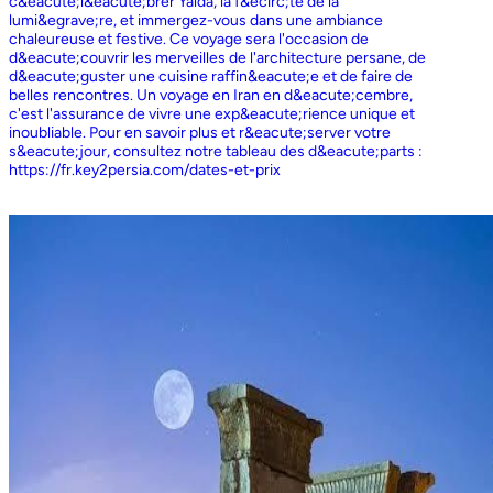
c&eacute;l&eacute;brer Yalda, la f&ecirc;te de la
lumi&egrave;re, et immergez-vous dans une ambiance
chaleureuse et festive. Ce voyage sera l'occasion de
d&eacute;couvrir les merveilles de l'architecture persane, de
d&eacute;guster une cuisine raffin&eacute;e et de faire de
belles rencontres. Un voyage en Iran en d&eacute;cembre,
c'est l'assurance de vivre une exp&eacute;rience unique et
inoubliable. Pour en savoir plus et r&eacute;server votre
s&eacute;jour, consultez notre tableau des d&eacute;parts :
https://fr.key2persia.com/dates-et-prix