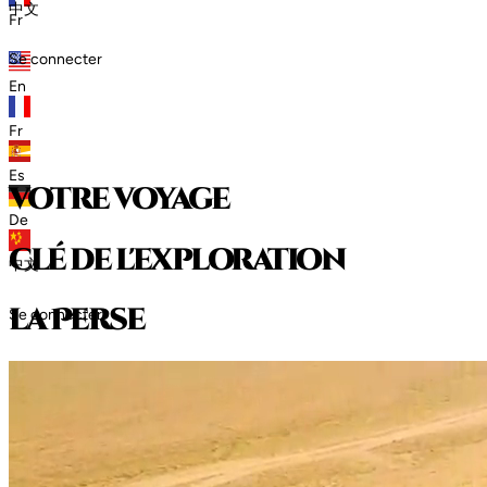
中文
Fr
Se connecter
En
Fr
Es
votre voyage
De
clé de l'exploration
中文
l
a
P
e
r
s
e
Se connecter