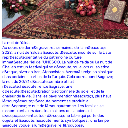
La nuit de Yalda
Au cours de derni&egrave;res semaines de l'ann&eacute;e
2022, la nuit de Yalda a &eacute;t&eacute; inscrite sur la Liste
repr&eacute;sentative du patrimoine culturel
immat&eacute;riel de l'UNESCO. La nuit de Yalda ou La nuit de
Chelleh est un festival qui se d&eacute;roule lors du solstice
d&rsquo;hiver en Iran, Afghanistan, Azerba&iuml;djan ainsi que
dans certaines parties de la Turquie. Cela correspond &agrave;
la nuit du 20/21 d&eacute;cembre et fait
r&eacute;f&eacute;rence &agrave; une
c&eacute;l&eacute;bration traditionnelle du soleil et de la
chaleur de la vie. Dans les pays mentionn&eacute;s, plus haut
l&rsquo;&eacute;v&eacute;nement se produit la
derni&egrave;re nuit de l&rsquo;automne. Les familles se
rassemblent alors dans les maisons des anciens et
s&rsquo;assoient autour d&rsquo;une table qui porte des
objets et &eacute;l&eacute;ments symboliques : une lampe
&eacute;voque la lumi&egrave;re, l&rsquo;eau