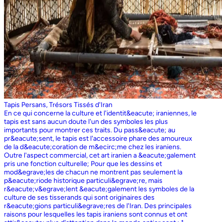
Tapis Persans, Trésors Tissés d'Iran
En ce qui concerne la culture et l'identit&eacute; iraniennes, le
tapis est sans aucun doute l'un des symboles les plus
importants pour montrer ces traits. Du pass&eacute; au
pr&eacute;sent, le tapis est l'accessoire phare des amoureux
de la d&eacute;coration de m&ecirc;me chez les iraniens.
Outre l'aspect commercial, cet art iranien a &eacute;galement
pris une fonction culturelle; Pour que les dessins et
mod&egrave;les de chacun ne montrent pas seulement la
p&eacute;riode historique particuli&egrave;re, mais
r&eacute;v&egrave;lent &eacute;galement les symboles de la
culture de ses tisserands qui sont originaires des
r&eacute;gions particuli&egrave;res de l'Iran. Des principales
raisons pour lesquelles les tapis iraniens sont connus et ont