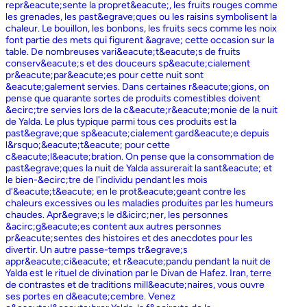
repr&eacute;sente la propret&eacute;, les fruits rouges comme
les grenades, les past&egrave;ques ou les raisins symbolisent la
chaleur. Le bouillon, les bonbons, les fruits secs comme les noix
font partie des mets qui figurent &agrave; cette occasion sur la
table. De nombreuses vari&eacute;t&eacute;s de fruits
conserv&eacute;s et des douceurs sp&eacute;cialement
pr&eacute;par&eacute;es pour cette nuit sont
&eacute;galement servies. Dans certaines r&eacute;gions, on
pense que quarante sortes de produits comestibles doivent
&ecirc;tre servies lors de la c&eacute;r&eacute;monie de la nuit
de Yalda. Le plus typique parmi tous ces produits est la
past&egrave;que sp&eacute;cialement gard&eacute;e depuis
l&rsquo;&eacute;t&eacute; pour cette
c&eacute;l&eacute;bration. On pense que la consommation de
past&egrave;ques la nuit de Yalda assurerait la sant&eacute; et
le bien-&ecirc;tre de l'individu pendant les mois
d'&eacute;t&eacute; en le prot&eacute;geant contre les
chaleurs excessives ou les maladies produites par les humeurs
chaudes. Apr&egrave;s le d&icirc;ner, les personnes
&acirc;g&eacute;es content aux autres personnes
pr&eacute;sentes des histoires et des anecdotes pour les
divertir. Un autre passe-temps tr&egrave;s
appr&eacute;ci&eacute; et r&eacute;pandu pendant la nuit de
Yalda est le rituel de divination par le Divan de Hafez. Iran, terre
de contrastes et de traditions mill&eacute;naires, vous ouvre
ses portes en d&eacute;cembre. Venez