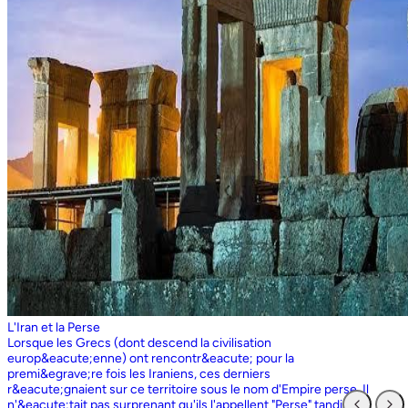
L'Iran et la Perse
Lorsque les Grecs (dont descend la civilisation europ&eacute;enne) ont rencontr&eacute; pour la premi&egrave;re fois les Iraniens, ces derniers r&eacute;gnaient sur ce territoire sous le nom d'Empire perse. Il n'&eacute;tait pas surprenant qu'ils l'appellent "Perse" tandis que les Perses, qui sont entr&eacute;s en contact pour la premi&egrave;re fois avec les Grecs ioniens, appelaient l'ensemble du territoire grec "Ionie". Aujourd'hui encore, les Iraniens utilisent le nom d'Ionie pour d&eacute;signer la Gr&egrave;ce (Yunan). La Perse ne faisait partie de l'Iran que dans la mesure o&ugrave; les Perses constituaient une partie du peuple iranien. Pourtant, elle avait parfois un sens encore plus large que l'Iran, car ce que l'on appelait historiquement la Perse ou l'empire perse comprenait non seulement un territoire beaucoup plus vaste que l'Iran actuel, mais aussi des pays et des peuples non iraniens comme l'&Eacute;gypte. "Perse" est rest&eacute; le terme europ&eacute;en pour l'Iran jusqu'en 1935, date &agrave; laquelle le gouvernement iranien a insist&eacute; pour que tous les pays appellent officiellement le pays par ce dernier nom. Mais le terme "Perse" a surv&eacute;cu et, encore aujourd'hui, pour de nombreux Occidentaux, la "Perse" a une connotation historique et culturelle beaucoup plus large que celle v&eacute;hicul&eacute;e par le terme "Iran", qu'ils confondaient parfois avec l'Irak. Beaucoup ne savent plus que l'Iran et la Perse sont la m&ecirc;me chose, pensant que l'Iran est aussi un pays arabe ! L'Iran actuel fait partie du plateau iranien, beaucoup plus vaste, dont l'ensemble a parfois fait partie de l'empire perse. Le pays est vaste, plus grand que le Royaume-Uni, la France, l'Espagne et l'Allemagne r&eacute;unis. Il est accident&eacute; et aride et, &agrave; l'exception de deux r&eacute;gions de plaine, il est constitu&eacute; de montagnes et de d&eacute;serts. Il y a deux grandes rang&eacute;es de montagnes, l'Alborz au nord, qui s'&eacute;tend du Caucase au nord-ouest jusqu'au Khorasan &agrave; l'est, et le Zagros, qui s'&eacute;tend de l'ouest au sud-est. Les grands d&eacute;serts, Dasht-e-Kavir et Dasht-e-Lut, tous deux situ&eacute;s &agrave; l'est, sont pratiquement inhabitables. Les deux r&eacute;gions de plaine sont le littoral de la mer Caspienne, qui se trouve au-dessous du niveau de la mer, a un climat subtropical et est couvert de for&ecirc;ts tropicales, et la plaine du Khuzestan au sud-ouest, qui est une continuation des terres fertiles de la M&eacute;sopotamie et est arros&eacute;e par le seul grand fleuve d'Iran, le Karun. Ainsi, la terre est abondante mais l'eau est rare, contrairement &agrave; un pays comme la Hollande o&ugrave; la terre est rare mais l'eau abondante. La raret&eacute; de l'eau a jou&eacute; un r&ocirc;le majeur non seulement en influen&ccedil;ant la nature et les syst&egrave;mes de l'agriculture iranienne, mais aussi un certain nombre de facteurs sociologiques cl&eacute;s, y compris la cause et la nature des &Eacute;tats iraniens. L'&eacute;tendue des montagnes et du d&eacute;sert a naturellement divis&eacute; la population iranienne en groupes relativement isol&eacute;s. Mais l'aridit&eacute; a jou&eacute; un r&ocirc;le encore plus important &agrave; cet &eacute;gard, et ce au niveau des plus petites unit&eacute;s sociales. Dans la majeure partie du pays, l'agriculture et l'&eacute;levage du b&eacute;tail n'&eacute;taient possibles que l&agrave; o&ugrave; l'eau de pluie naturelle, un petit ruisseau, un canal d'eau souterrain, appel&eacute; Qanat, ou une combinaison de ces &eacute;l&eacute;ments fournissait l'approvisionnement minimal n&eacute;cessaire en eau. Le Qanat ou Kariz est un d&eacute;veloppement ing&eacute;nieux des temps anciens, qui remonte &agrave; bien avant la fondation de l'empire perse. &Agrave; partir d'une nappe phr&eacute;atique existante dans les hautes terres, un tunnel est creus&eacute; sous le sol, en pente descendante vers les basses terres (pr&egrave;s des fermes environnantes) o&ugrave; il remonte &agrave; la surface. L'eau qui s'&eacute;coule de la source par gravit&eacute; est ensuite distribu&eacute;e par d'&eacute;troits canaux l&agrave; o&ugrave; elle est n&eacute;cessaire pour l'irrigation et d'autres usages. Le peuple iranien &Agrave; l'origine, les Iraniens &eacute;taient plus une ethnie qu'une nation et les perses se comptaient comme un groupe parmi un bon nombre des Iraniens. A part le pays qui s'appelle aujourd'hui l'Iran, l'Afghanistan et le Tadjikistan appartiennent &eacute;galement &agrave; un territoire iranien plus large dans leurs concepts historiques et culturels. En plus la domaine culturelle iranienne d&eacute;passe encore plus loin que la fronti&egrave;re de l&rsquo;ensemble de ces trois pays et s'&eacute;tendant jusqu&rsquo;au cot&eacute; nordique de l'Inde, l'Ouzb&eacute;kistan, le Turkm&eacute;nistan, le Caucase et l'Anatolie : Aujourd&rsquo;hui , c&rsquo;est ce que l&rsquo;on appelle &lsquo;&rsquo; Monde Persan&rsquo;&rsquo; La langue persane est une des langues iraniennes, alors qu&rsquo;il en existe d'autres vari&eacute;t&eacute;s dont le kurde et le pashto. En Iran, certaines langues locales sont encore parl&eacute;es en tant que des langues vivantes tandis que d&rsquo;autre langues r&eacute;gionales que l&rsquo;iranienne sont &eacute;galement parl&eacute;s en Iran tels que le turc et l&rsquo;arabe. En plus, d'autres formats de la langue persane sont parl&eacute;es en Afghanistan et au Tadjikistan, si bien que les r&eacute;sidents dans ces trois pays arrivent &agrave; se comprendre lors de la conversation et de la communication litt&eacute;raire. Egalement d'autres dialectes persans sont parl&eacute;s en Iran. A vraie dire , n&rsquo;importe quel argument &agrave; propos de l&rsquo;histoire de l&rsquo;Iran, de son &eacute;conomie et de sa politique ne serait pas raisonnable sauf qu&rsquo;on puisse tenir en compte les nomades qui ont &eacute;tabli leurs royaume &agrave; partir de l&rsquo;&eacute;poque des Perses au Qajars qui r&eacute;gnaient jusuq&rsquo;aux20&egrave;me si&egrave;cle. Suit &agrave; la recherches des p&acirc;turages encore plus verts et des sols fertils, diff&eacute;rents &eacute;thnies comme le turques, sont partis vers les r&eacute;gions au nord, nord-est et l&rsquo;est de la Perse . Apr&egrave;s avoir s&rsquo;h&eacute;berger , ils fallait qu&rsquo;ils se pr&eacute;par&egrave;rent pour faire face aux &eacute;nemies etrang&egrave;res . La s&egrave;cheresse, l&rsquo;aridit&eacute; et la densit&eacute; de la population dan leurs propres r&eacute;gions fut la cause de l&rsquo;immigration vers la Perse. D&rsquo;autre part la manqu&eacute; de la pluie et l&rsquo;aridit&eacute; en Iran causait la miragartion des gens vers des r&eacute;gions plus verts : ils se d&eacute;pla&ccedil;aient tous les ann&eacute;es, pour aller vers les r&eacute;gions o&ugrave; il faisait agr&eacute;able pendant l&rsquo;hiver et des r&eacute;gions o&ugrave; le climat faisait moins chaud au cours de l&rsquo;&eacute;t&eacute;. En comparaison avec les les s&eacute;dentaires, les nomades ont des puissances militaires et ils sont plus dynamiques, et plus nombreux que les villageoises qu'ils attaquaient. Ces particularit&eacute;s permettent &agrave; une tribu ou &agrave; un ensemble de tribus de faire diriger les autres vers la formation d&rsquo;un &eacute;tat central : Ensuite il faisait les n&eacute;cessaires pour collecter directement ou via un moyen indirect, la totalit&eacute; des produits agricoles exc&eacute;dentaires pour fournir les affaires financi&egrave;res. Ainsi il devient un &eacute;tat central et capable &agrave; taille de contr&ocirc;ler, d'administrer et de d&eacute;fendre ses vastes territoires. La plupart des souverains iraniens se d&eacute;pla&ccedil;aient la plupart du temps et cette caract&eacute;ristique est racin&eacute; dans leurs origines et leurs esprits. Par exemple les Ach&eacute;m&eacute;nides dirigeaient leurs trois capitales et se d&eacute;pla&ccedil;aient entre : Suse, Pers&eacute;polis et Ecbatane et parfois quatre si on fait inclure la Babylon. D&egrave;s le d&eacute;but ; tous les gouvernements iraniens jusqu&rsquo;au 20&egrave;me si&egrave;cle, on &eacute;t&eacute; fond&eacute;s par des tribus nomades et apr&egrave;s avoir &ecirc;tre uni au sein du gouvernement , il fallait se pr&eacute;parer pour faire face aux d&eacute;fis comme l&rsquo;invasion des nomades dans le pays et ceux qui pourraient attaquer depuis des terres au-del&agrave; des fronti&egrave;res. D'une mani&egrave;re historique, l'Iran a &eacute;t&eacute; le carrefour entre l'Asie et l'Europe, l'Est et l'Ouest. Les personnes, les biens ainsi que les croyances, les normes et produits culturels y sont pass&eacute;s, g&eacute;n&eacute;ralement d'est en ouest, mais pas toujours. L'influence orientale &eacute;tait telle que beaucoup des anciens mythes et l&eacute;gendes iraniens provenaient des terres orientales de l'Iran, bien que l'islam et les Arabes soient venus de la direction oppos&eacute;e. Cette situation g&eacute;ographique particuli&egrave;re a donn&eacute; lieu &agrave; ce que l'on peut appeler &laquo; l'effet carrefour &raquo;, &agrave; la fois d&eacute;stabilisant et enrichissant le pays ; rendant ses habitants hospitaliers et amicaux envers les &eacute;trangers et aussi tr&egrave;s conscients de leur particularit&eacute;. L'une des cons&eacute;quences de l'effet de carrefour est le fait que l'Iran est maintenant peupl&eacute; d&rsquo;une vari&eacute;t&eacute; de communaut&eacute;s ethniques et linguistiques incluant ceux dont la langue maternelle est le persan, ainsi que les Kurdes, les Turcs, les Arabes, les Baloutches, etc. On rencontre les Turcophones dans la r&eacute;gion Nord-ouest de l'Azerba&iuml;djan, aujourd'hui divis&eacute;e en plusieurs provinces, &agrave; la fronti&egrave;re de la Turquie et du Caucase. D'autres peuples turcophones, comme les Turkm&egrave;nes du Centre-nord-est et les tribus turcophones comm