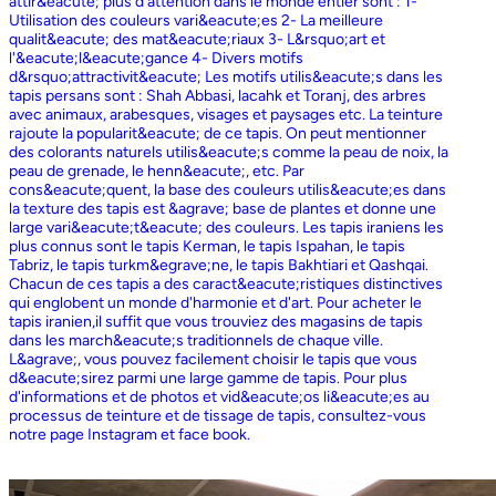
attir&eacute; plus d'attention dans le monde entier sont : 1-
Utilisation des couleurs vari&eacute;es 2- La meilleure
qualit&eacute; des mat&eacute;riaux 3- L&rsquo;art et
l'&eacute;l&eacute;gance 4- Divers motifs
d&rsquo;attractivit&eacute; Les motifs utilis&eacute;s dans les
tapis persans sont : Shah Abbasi, lacahk et Toranj, des arbres
avec animaux, arabesques, visages et paysages etc. La teinture
rajoute la popularit&eacute; de ce tapis. On peut mentionner
des colorants naturels utilis&eacute;s comme la peau de noix, la
peau de grenade, le henn&eacute;, etc. Par
cons&eacute;quent, la base des couleurs utilis&eacute;es dans
la texture des tapis est &agrave; base de plantes et donne une
large vari&eacute;t&eacute; des couleurs. Les tapis iraniens les
plus connus sont le tapis Kerman, le tapis Ispahan, le tapis
Tabriz, le tapis turkm&egrave;ne, le tapis Bakhtiari et Qashqai.
Chacun de ces tapis a des caract&eacute;ristiques distinctives
qui englobent un monde d'harmonie et d'art. Pour acheter le
tapis iranien,il suffit que vous trouviez des magasins de tapis
dans les march&eacute;s traditionnels de chaque ville.
L&agrave;, vous pouvez facilement choisir le tapis que vous
d&eacute;sirez parmi une large gamme de tapis. Pour plus
d'informations et de photos et vid&eacute;os li&eacute;es au
processus de teinture et de tissage de tapis, consultez-vous
notre page Instagram et face book.