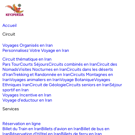
Accueil
Circuit
Voyages Organisés en Iran
Personnalisez Votre Voyage en Iran
Circuit thématique en Iran
Pars Tour
Courts Séjours
Circuits combinés en Iran
Circuit des
Nomads
Visites Nocturnes en Iran
Circuits dans les déserts
d‘Iran
Trekking et Randonnée en Iran
Circuits Montagnes en
Iran
Voyages animaliers en Iran
Voyage Botanique
Voyages
Ethniques Iran
Circuit de Géologie
Circuits seniors en Iran
Séjour
sportif en Iran
Voyages Incentive en Iran
Voyage d'eductour en Iran
Services
Réservation en ligne
Billet du Train en Iran
Billets d’avion en Iran
Billet de bus en
Iran
Réservation d'Hôtel en Iran
Billets de ferry en Iran