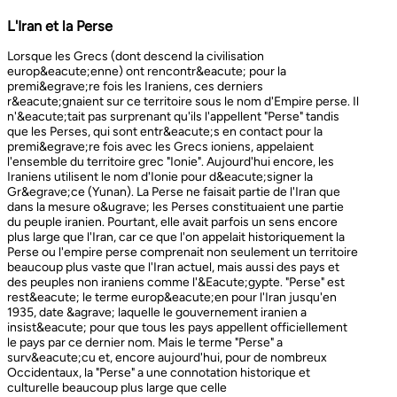
L'Iran et la Perse
Lorsque les Grecs (dont descend la civilisation europ&eacute;enne) ont rencontr&eacute; pour la premi&egrave;re fois les Iraniens, ces derniers r&eacute;gnaient sur ce territoire sous le nom d'Empire perse. Il n'&eacute;tait pas surprenant qu'ils l'appellent "Perse" tandis que les Perses, qui sont entr&eacute;s en contact pour la premi&egrave;re fois avec les Grecs ioniens, appelaient l'ensemble du territoire grec "Ionie". Aujourd'hui encore, les Iraniens utilisent le nom d'Ionie pour d&eacute;signer la Gr&egrave;ce (Yunan). La Perse ne faisait partie de l'Iran que dans la mesure o&ugrave; les Perses constituaient une partie du peuple iranien. Pourtant, elle avait parfois un sens encore plus large que l'Iran, car ce que l'on appelait historiquement la Perse ou l'empire perse comprenait non seulement un territoire beaucoup plus vaste que l'Iran actuel, mais aussi des pays et des peuples non iraniens comme l'&Eacute;gypte. "Perse" est rest&eacute; le terme europ&eacute;en pour l'Iran jusqu'en 1935, date &agrave; laquelle le gouvernement iranien a insist&eacute; pour que tous les pays appellent officiellement le pays par ce dernier nom. Mais le terme "Perse" a surv&eacute;cu et, encore aujourd'hui, pour de nombreux Occidentaux, la "Perse" a une connotation historique et culturelle beaucoup plus large que celle v&eacute;hicul&eacute;e par le terme "Iran", qu'ils confondaient parfois avec l'Irak. Beaucoup ne savent plus que l'Iran et la Perse sont la m&ecirc;me chose, pensant que l'Iran est aussi un pays arabe ! L'Iran actuel fait partie du plateau iranien, beaucoup plus vaste, dont l'ensemble a parfois fait partie de l'empire perse. Le pays est vaste, plus grand que le Royaume-Uni, la France, l'Espagne et l'Allemagne r&eacute;unis. Il est accident&eacute; et aride et, &agrave; l'exception de deux r&eacute;gions de plaine, il est constitu&eacute; de montagnes et de d&eacute;serts. Il y a deux grandes rang&eacute;es de montagnes, l'Alborz au nord, qui s'&eacute;tend du Caucase au nord-ouest jusqu'au Khorasan &agrave; l'est, et le Zagros, qui s'&eacute;tend de l'ouest au sud-est. Les grands d&eacute;serts, Dasht-e-Kavir et Dasht-e-Lut, tous deux situ&eacute;s &agrave; l'est, sont pratiquement inhabitables. Les deux r&eacute;gions de plaine sont le littoral de la mer Caspienne, qui se trouve au-dessous du niveau de la mer, a un climat subtropical et est couvert de for&ecirc;ts tropicales, et la plaine du Khuzestan au sud-ouest, qui est une continuation des terres fertiles de la M&eacute;sopotamie et est arros&eacute;e par le seul grand fleuve d'Iran, le Karun. Ainsi, la terre est abondante mais l'eau est rare, contrairement &agrave; un pays comme la Hollande o&ugrave; la terre est rare mais l'eau abondante. La raret&eacute; de l'eau a jou&eacute; un r&ocirc;le majeur non seulement en influen&ccedil;ant la nature et les syst&egrave;mes de l'agriculture iranienne, mais aussi un certain nombre de facteurs sociologiques cl&eacute;s, y compris la cause et la nature des &Eacute;tats iraniens. L'&eacute;tendue des montagnes et du d&eacute;sert a naturellement divis&eacute; la population iranienne en groupes relativement isol&eacute;s. Mais l'aridit&eacute; a jou&eacute; un r&ocirc;le encore plus important &agrave; cet &eacute;gard, et ce au niveau des plus petites unit&eacute;s sociales. Dans la majeure partie du pays, l'agriculture et l'&eacute;levage du b&eacute;tail n'&eacute;taient possibles que l&agrave; o&ugrave; l'eau de pluie naturelle, un petit ruisseau, un canal d'eau souterrain, appel&eacute; Qanat, ou une combinaison de ces &eacute;l&eacute;ments fournissait l'approvisionnement minimal n&eacute;cessaire en eau. Le Qanat ou Kariz est un d&eacute;veloppement ing&eacute;nieux des temps anciens, qui remonte &agrave; bien avant la fondation de l'empire perse. &Agrave; partir d'une nappe phr&eacute;atique existante dans les hautes terres, un tunnel est creus&eacute; sous le sol, en pente descendante vers les basses terres (pr&egrave;s des fermes environnantes) o&ugrave; il remonte &agrave; la surface. L'eau qui s'&eacute;coule de la source par gravit&eacute; est ensuite distribu&eacute;e par d'&eacute;troits canaux l&agrave; o&ugrave; elle est n&eacute;cessaire pour l'irrigation et d'autres usages. Le peuple iranien &Agrave; l'origine, les Iraniens &eacute;taient plus une ethnie qu'une nation et les perses se comptaient comme un groupe parmi un bon nombre des Iraniens. A part le pays qui s'appelle aujourd'hui l'Iran, l'Afghanistan et le Tadjikistan appartiennent &eacute;galement &agrave; un territoire iranien plus large dans leurs concepts historiques et culturels. En plus la domaine culturelle iranienne d&eacute;passe encore plus loin que la fronti&egrave;re de l&rsquo;ensemble de ces trois pays et s'&eacute;tendant jusqu&rsquo;au cot&eacute; nordique de l'Inde, l'Ouzb&eacute;kistan, le Turkm&eacute;nistan, le Caucase et l'Anatolie : Aujourd&rsquo;hui , c&rsquo;est ce que l&rsquo;on appelle &lsquo;&rsquo; Monde Persan&rsquo;&rsquo; La langue persane est une des langues iraniennes, alors qu&rsquo;il en existe d'autres vari&eacute;t&eacute;s dont le kurde et le pashto. En Iran, certaines langues locales sont encore parl&eacute;es en tant que des langues vivantes tandis que d&rsquo;autre langues r&eacute;gionales que l&rsquo;iranienne sont &eacute;galement parl&eacute;s en Iran tels que le turc et l&rsquo;arabe. En plus, d'autres formats de la langue persane sont parl&eacute;es en Afghanistan et au Tadjikistan, si bien que les r&eacute;sidents dans ces trois pays arrivent &agrave; se comprendre lors de la conversation et de la communication litt&eacute;raire. Egalement d'autres dialectes persans sont parl&eacute;s en Iran. A vraie dire , n&rsquo;importe quel argument &agrave; propos de l&rsquo;histoire de l&rsquo;Iran, de son &eacute;conomie et de sa politique ne serait pas raisonnable sauf qu&rsquo;on puisse tenir en compte les nomades qui ont &eacute;tabli leurs royaume &agrave; partir de l&rsquo;&eacute;poque des Perses au Qajars qui r&eacute;gnaient jusuq&rsquo;aux20&egrave;me si&egrave;cle. Suit &agrave; la recherches des p&acirc;turages encore plus verts et des sols fertils, diff&eacute;rents &eacute;thnies comme le turques, sont partis vers les r&eacute;gions au nord, nord-est et l&rsquo;est de la Perse . Apr&egrave;s avoir s&rsquo;h&eacute;berger , ils fallait qu&rsquo;ils se pr&eacute;par&egrave;rent pour faire face aux &eacute;nemies etrang&egrave;res . La s&egrave;cheresse, l&rsquo;aridit&eacute; et la densit&eacute; de la population dan leurs propres r&eacute;gions fut la cause de l&rsquo;immigration vers la Perse. D&rsquo;autre part la manqu&eacute; de la pluie et l&rsquo;aridit&eacute; en Iran causait la miragartion des gens vers des r&eacute;gions plus verts : ils se d&eacute;pla&ccedil;aient tous les ann&eacute;es, pour aller vers les r&eacute;gions o&ugrave; il faisait agr&eacute;able pendant l&rsquo;hiver et des r&eacute;gions o&ugrave; le climat faisait moins chaud au cours de l&rsquo;&eacute;t&eacute;. En comparaison avec les les s&eacute;dentaires, les nomades ont des puissances militaires et ils sont plus dynamiques, et plus nombreux que les villageoises qu'ils attaquaient. Ces particularit&eacute;s permettent &agrave; une tribu ou &agrave; un ensemble de tribus de faire diriger les autres vers la formation d&rsquo;un &eacute;tat central : Ensuite il faisait les n&eacute;cessaires pour collecter directement ou via un moyen indirect, la totalit&eacute; des produits agricoles exc&eacute;dentaires pour fournir les affaires financi&egrave;res. Ainsi il devient un &eacute;tat central et capable &agrave; taille de contr&ocirc;ler, d'administrer et de d&eacute;fendre ses vastes territoires. La plupart des souverains iraniens se d&eacute;pla&ccedil;aient la plupart du temps et cette caract&eacute;ristique est racin&eacute; dans leurs origines et leurs esprits. Par exemple les Ach&eacute;m&eacute;nides dirigeaient leurs trois capitales et se d&eacute;pla&ccedil;aient entre : Suse, Pers&eacute;polis et Ecbatane et parfois quatre si on fait inclure la Babylon. D&egrave;s le d&eacute;but ; tous les gouvernements iraniens jusqu&rsquo;au 20&egrave;me si&egrave;cle, on &eacute;t&eacute; fond&eacute;s par des tribus nomades et apr&egrave;s avoir &ecirc;tre uni au sein du gouvernement , il fallait se pr&eacute;parer pour faire face aux d&eacute;fis comme l&rsquo;invasion des nomades dans le pays et ceux qui pourraient attaquer depuis des terres au-del&agrave; des fronti&egrave;res. D'une mani&egrave;re historique, l'Iran a &eacute;t&eacute; le carrefour entre l'Asie et l'Europe, l'Est et l'Ouest. Les personnes, les biens ainsi que les croyances, les normes et produits culturels y sont pass&eacute;s, g&eacute;n&eacute;ralement d'est en ouest, mais pas toujours. L'influence orientale &eacute;tait telle que beaucoup des anciens mythes et l&eacute;gendes iraniens provenaient des terres orientales de l'Iran, bien que l'islam et les Arabes soient venus de la direction oppos&eacute;e. Cette situation g&eacute;ographique particuli&egrave;re a donn&eacute; lieu &agrave; ce que l'on peut appeler &laquo; l'effet carrefour &raquo;, &agrave; la fois d&eacute;stabilisant et enrichissant le pays ; rendant ses habitants hospitaliers et amicaux envers les &eacute;trangers et aussi tr&egrave;s conscients de leur particularit&eacute;. L'une des cons&eacute;quences de l'effet de carrefour est le fait que l'Iran est maintenant peupl&eacute; d&rsquo;une vari&eacute;t&eacute; de communaut&eacute;s ethniques et linguistiques incluant ceux dont la langue maternelle est le persan, ainsi que les Kurdes, les Turcs, les Arabes, les Baloutches, etc. On rencontre les Turcophones dans la r&eacute;gion Nord-ouest de l'Azerba&iuml;djan, aujourd'hui divis&eacute;e en plusieurs provinces, &agrave; la fronti&egrave;re de la Turquie et du Caucase. D'autres peuples turcophones, comme les Turkm&egrave;nes du Centre-nord-est et les tribus turcophones comm