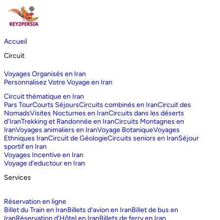
Accueil
Circuit
Voyages Organisés en Iran
Personnalisez Votre Voyage en Iran
Circuit thématique en Iran
Pars Tour
Courts Séjours
Circuits combinés en Iran
Circuit des
Nomads
Visites Nocturnes en Iran
Circuits dans les déserts
d‘Iran
Trekking et Randonnée en Iran
Circuits Montagnes en
Iran
Voyages animaliers en Iran
Voyage Botanique
Voyages
Ethniques Iran
Circuit de Géologie
Circuits seniors en Iran
Séjour
sportif en Iran
Voyages Incentive en Iran
Voyage d'eductour en Iran
Services
Réservation en ligne
Billet du Train en Iran
Billets d’avion en Iran
Billet de bus en
Iran
Réservation d'Hôtel en Iran
Billets de ferry en Iran