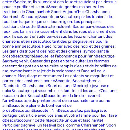
cette f&ecirc;te, ils allumaient des feux et sautaient par-dessus
pour se purifier et se prot&eacute;ger des malheurs. Les
traditions de Charshanbeh Soori: Aujourd'hui, Charshanbeh
Soori est c&eacute;l&eacute;br&eacute;e par les Iraniens de
tous bords, quelle que soit leur religion. Les principales
traditions de cette f&ecirc;te incluent: Sauter par-dessus des
feux: Les familles se rassemblent dans les rues et allument des
feux. Ils sautent ensuite par-dessus les feux en chantant des
chansons et en r&eacute;citant des pri&egrave;res pour la
bonne ann&eacute;e. F&ecirc;ter avec des noix et des graines:
Les gens distribuent des noix et des graines, symbolisant la
prosp&eacute;rit&eacute; et l'abondance pour l'ann&eacute;e
&agrave; venir. Casser des pots en terre cuite: Les femmes
cassent des pots en terre cuite remplis d'eau et de brindilles de
rue, symbolisant le rejet de la malchance et l'accueil de la
chance. Maquillage et costumes: Les enfants se maquillent et
portent des costumes pour c&eacute;l&eacute;brer la
f&ecirc;te. Charshanbeh Soori est une f&ecirc;te joyeuse et
color&eacute;e qui rassemble les familles et les amis. C'est une
occasion de c&eacute;l&eacute;brer la fin de l'hiver et
l'arriv&eacute;e du printemps, et de se souhaiter une bonne
ann&eacute;e pleine de bonheur et de
prosp&eacute;rit&eacute;. N'h&eacute;sitez pas &agrave;
partager cet article avec vos amis et votre famille pour leur faire
d&eacute;couvrir cette f&ecirc;te unique et fascinante!
Participer &agrave; un festival local comme Charshanbeh Soori