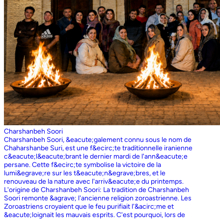
Charshanbeh Soori
Charshanbeh Soori, &eacute;galement connu sous le nom de
Chaharshanbe Suri, est une f&ecirc;te traditionnelle iranienne
c&eacute;l&eacute;brant le dernier mardi de l'ann&eacute;e
persane. Cette f&ecirc;te symbolise la victoire de la
lumi&egrave;re sur les t&eacute;n&egrave;bres, et le
renouveau de la nature avec l'arriv&eacute;e du printemps.
L'origine de Charshanbeh Soori: La tradition de Charshanbeh
Soori remonte &agrave; l'ancienne religion zoroastrienne. Les
Zoroastriens croyaient que le feu purifiait l'&acirc;me et
&eacute;loignait les mauvais esprits. C'est pourquoi, lors de