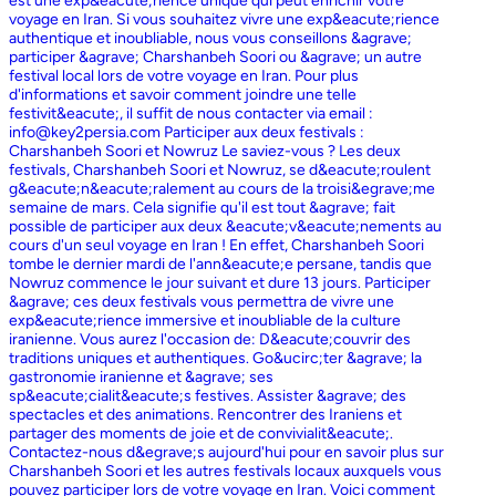
est une exp&eacute;rience unique qui peut enrichir votre
voyage en Iran. Si vous souhaitez vivre une exp&eacute;rience
authentique et inoubliable, nous vous conseillons &agrave;
participer &agrave; Charshanbeh Soori ou &agrave; un autre
festival local lors de votre voyage en Iran. Pour plus
d'informations et savoir comment joindre une telle
festivit&eacute;, il suffit de nous contacter via email :
info@key2persia.com Participer aux deux festivals :
Charshanbeh Soori et Nowruz Le saviez-vous ? Les deux
festivals, Charshanbeh Soori et Nowruz, se d&eacute;roulent
g&eacute;n&eacute;ralement au cours de la troisi&egrave;me
semaine de mars. Cela signifie qu'il est tout &agrave; fait
possible de participer aux deux &eacute;v&eacute;nements au
cours d'un seul voyage en Iran ! En effet, Charshanbeh Soori
tombe le dernier mardi de l'ann&eacute;e persane, tandis que
Nowruz commence le jour suivant et dure 13 jours. Participer
&agrave; ces deux festivals vous permettra de vivre une
exp&eacute;rience immersive et inoubliable de la culture
iranienne. Vous aurez l'occasion de: D&eacute;couvrir des
traditions uniques et authentiques. Go&ucirc;ter &agrave; la
gastronomie iranienne et &agrave; ses
sp&eacute;cialit&eacute;s festives. Assister &agrave; des
spectacles et des animations. Rencontrer des Iraniens et
partager des moments de joie et de convivialit&eacute;.
Contactez-nous d&egrave;s aujourd'hui pour en savoir plus sur
Charshanbeh Soori et les autres festivals locaux auxquels vous
pouvez participer lors de votre voyage en Iran. Voici comment