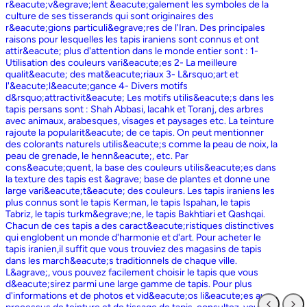
r&eacute;v&egrave;lent &eacute;galement les symboles de la
culture de ses tisserands qui sont originaires des
r&eacute;gions particuli&egrave;res de l'Iran. Des principales
raisons pour lesquelles les tapis iraniens sont connus et ont
attir&eacute; plus d'attention dans le monde entier sont : 1-
Utilisation des couleurs vari&eacute;es 2- La meilleure
qualit&eacute; des mat&eacute;riaux 3- L&rsquo;art et
l'&eacute;l&eacute;gance 4- Divers motifs
d&rsquo;attractivit&eacute; Les motifs utilis&eacute;s dans les
tapis persans sont : Shah Abbasi, lacahk et Toranj, des arbres
avec animaux, arabesques, visages et paysages etc. La teinture
rajoute la popularit&eacute; de ce tapis. On peut mentionner
des colorants naturels utilis&eacute;s comme la peau de noix, la
peau de grenade, le henn&eacute;, etc. Par
cons&eacute;quent, la base des couleurs utilis&eacute;es dans
la texture des tapis est &agrave; base de plantes et donne une
large vari&eacute;t&eacute; des couleurs. Les tapis iraniens les
plus connus sont le tapis Kerman, le tapis Ispahan, le tapis
Tabriz, le tapis turkm&egrave;ne, le tapis Bakhtiari et Qashqai.
Chacun de ces tapis a des caract&eacute;ristiques distinctives
qui englobent un monde d'harmonie et d'art. Pour acheter le
tapis iranien,il suffit que vous trouviez des magasins de tapis
dans les march&eacute;s traditionnels de chaque ville.
L&agrave;, vous pouvez facilement choisir le tapis que vous
d&eacute;sirez parmi une large gamme de tapis. Pour plus
d'informations et de photos et vid&eacute;os li&eacute;es au