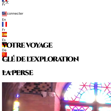
中文
Fr
Se connecter
En
Fr
Es
votre voyage
De
clé de l'exploration
中文
l
a
P
e
r
s
e
Se connecter