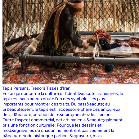
Tapis Persans, Trésors Tissés d'Iran
En ce qui concerne la culture et l'identit&eacute; iraniennes, le
tapis est sans aucun doute l'un des symboles les plus
importants pour montrer ces traits. Du pass&eacute; au
pr&eacute;sent, le tapis est l'accessoire phare des amoureux
de la d&eacute;coration de m&ecirc;me chez les iraniens.
Outre l'aspect commercial, cet art iranien a &eacute;galement
pris une fonction culturelle; Pour que les dessins et
mod&egrave;les de chacun ne montrent pas seulement la
p&eacute;riode historique particuli&egrave;re, mais