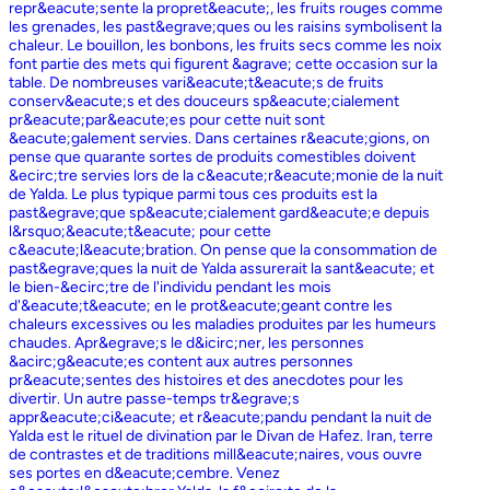
repr&eacute;sente la propret&eacute;, les fruits rouges comme
les grenades, les past&egrave;ques ou les raisins symbolisent la
chaleur. Le bouillon, les bonbons, les fruits secs comme les noix
font partie des mets qui figurent &agrave; cette occasion sur la
table. De nombreuses vari&eacute;t&eacute;s de fruits
conserv&eacute;s et des douceurs sp&eacute;cialement
pr&eacute;par&eacute;es pour cette nuit sont
&eacute;galement servies. Dans certaines r&eacute;gions, on
pense que quarante sortes de produits comestibles doivent
&ecirc;tre servies lors de la c&eacute;r&eacute;monie de la nuit
de Yalda. Le plus typique parmi tous ces produits est la
past&egrave;que sp&eacute;cialement gard&eacute;e depuis
l&rsquo;&eacute;t&eacute; pour cette
c&eacute;l&eacute;bration. On pense que la consommation de
past&egrave;ques la nuit de Yalda assurerait la sant&eacute; et
le bien-&ecirc;tre de l'individu pendant les mois
d'&eacute;t&eacute; en le prot&eacute;geant contre les
chaleurs excessives ou les maladies produites par les humeurs
chaudes. Apr&egrave;s le d&icirc;ner, les personnes
&acirc;g&eacute;es content aux autres personnes
pr&eacute;sentes des histoires et des anecdotes pour les
divertir. Un autre passe-temps tr&egrave;s
appr&eacute;ci&eacute; et r&eacute;pandu pendant la nuit de
Yalda est le rituel de divination par le Divan de Hafez. Iran, terre
de contrastes et de traditions mill&eacute;naires, vous ouvre
ses portes en d&eacute;cembre. Venez