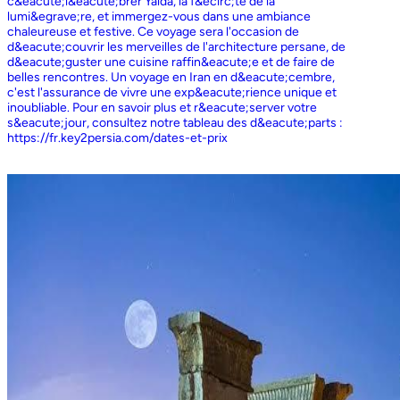
c&eacute;l&eacute;brer Yalda, la f&ecirc;te de la
lumi&egrave;re, et immergez-vous dans une ambiance
chaleureuse et festive. Ce voyage sera l'occasion de
d&eacute;couvrir les merveilles de l'architecture persane, de
d&eacute;guster une cuisine raffin&eacute;e et de faire de
belles rencontres. Un voyage en Iran en d&eacute;cembre,
c'est l'assurance de vivre une exp&eacute;rience unique et
inoubliable. Pour en savoir plus et r&eacute;server votre
s&eacute;jour, consultez notre tableau des d&eacute;parts :
https://fr.key2persia.com/dates-et-prix