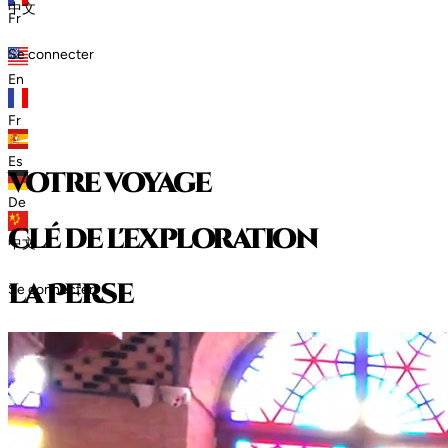
中文
Fr
Se connecter
En
Fr
Es
votre voyage
De
clé de l'exploration
中文
l
a
P
e
r
s
e
Se connecter