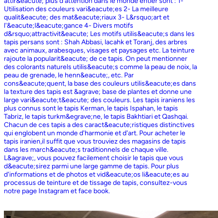
attir&eacute; plus d'attention dans le monde entier sont : 1-
Utilisation des couleurs vari&eacute;es 2- La meilleure
qualit&eacute; des mat&eacute;riaux 3- L&rsquo;art et
l'&eacute;l&eacute;gance 4- Divers motifs
d&rsquo;attractivit&eacute; Les motifs utilis&eacute;s dans les
tapis persans sont : Shah Abbasi, lacahk et Toranj, des arbres
avec animaux, arabesques, visages et paysages etc. La teinture
rajoute la popularit&eacute; de ce tapis. On peut mentionner
des colorants naturels utilis&eacute;s comme la peau de noix, la
peau de grenade, le henn&eacute;, etc. Par
cons&eacute;quent, la base des couleurs utilis&eacute;es dans
la texture des tapis est &agrave; base de plantes et donne une
large vari&eacute;t&eacute; des couleurs. Les tapis iraniens les
plus connus sont le tapis Kerman, le tapis Ispahan, le tapis
Tabriz, le tapis turkm&egrave;ne, le tapis Bakhtiari et Qashqai.
Chacun de ces tapis a des caract&eacute;ristiques distinctives
qui englobent un monde d'harmonie et d'art. Pour acheter le
tapis iranien,il suffit que vous trouviez des magasins de tapis
dans les march&eacute;s traditionnels de chaque ville.
L&agrave;, vous pouvez facilement choisir le tapis que vous
d&eacute;sirez parmi une large gamme de tapis. Pour plus
d'informations et de photos et vid&eacute;os li&eacute;es au
processus de teinture et de tissage de tapis, consultez-vous
notre page Instagram et face book.