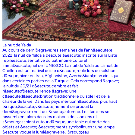
La nuit de Yalda
Au cours de derni&egrave;res semaines de l'ann&eacute;e
2022, la nuit de Yalda a &eacute;t&eacute; inscrite sur la Liste
repr&eacute;sentative du patrimoine culturel
immat&eacute;riel de l'UNESCO. La nuit de Yalda ou La nuit de
Chelleh est un festival qui se d&eacute;roule lors du solstice
d&rsquo;hiver en Iran, Afghanistan, Azerba&iuml;djan ainsi que
dans certaines parties de la Turquie. Cela correspond &agrave;
la nuit du 20/21 d&eacute;cembre et fait
r&eacute;f&eacute;rence &agrave; une
c&eacute;l&eacute;bration traditionnelle du soleil et de la
chaleur de la vie. Dans les pays mentionn&eacute;s, plus haut
l&rsquo;&eacute;v&eacute;nement se produit la
derni&egrave;re nuit de l&rsquo;automne. Les familles se
rassemblent alors dans les maisons des anciens et
s&rsquo;assoient autour d&rsquo;une table qui porte des
objets et &eacute;l&eacute;ments symboliques : une lampe
&eacute;voque la lumi&egrave;re, l&rsquo;eau