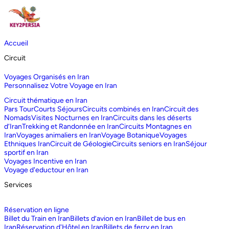
Accueil
Circuit
Voyages Organisés en Iran
Personnalisez Votre Voyage en Iran
Circuit thématique en Iran
Pars Tour
Courts Séjours
Circuits combinés en Iran
Circuit des
Nomads
Visites Nocturnes en Iran
Circuits dans les déserts
d‘Iran
Trekking et Randonnée en Iran
Circuits Montagnes en
Iran
Voyages animaliers en Iran
Voyage Botanique
Voyages
Ethniques Iran
Circuit de Géologie
Circuits seniors en Iran
Séjour
sportif en Iran
Voyages Incentive en Iran
Voyage d'eductour en Iran
Services
Réservation en ligne
Billet du Train en Iran
Billets d’avion en Iran
Billet de bus en
Iran
Réservation d'Hôtel en Iran
Billets de ferry en Iran