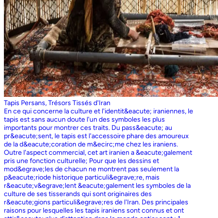
Tapis Persans, Trésors Tissés d'Iran
En ce qui concerne la culture et l'identit&eacute; iraniennes, le
tapis est sans aucun doute l'un des symboles les plus
importants pour montrer ces traits. Du pass&eacute; au
pr&eacute;sent, le tapis est l'accessoire phare des amoureux
de la d&eacute;coration de m&ecirc;me chez les iraniens.
Outre l'aspect commercial, cet art iranien a &eacute;galement
pris une fonction culturelle; Pour que les dessins et
mod&egrave;les de chacun ne montrent pas seulement la
p&eacute;riode historique particuli&egrave;re, mais
r&eacute;v&egrave;lent &eacute;galement les symboles de la
culture de ses tisserands qui sont originaires des
r&eacute;gions particuli&egrave;res de l'Iran. Des principales
raisons pour lesquelles les tapis iraniens sont connus et ont