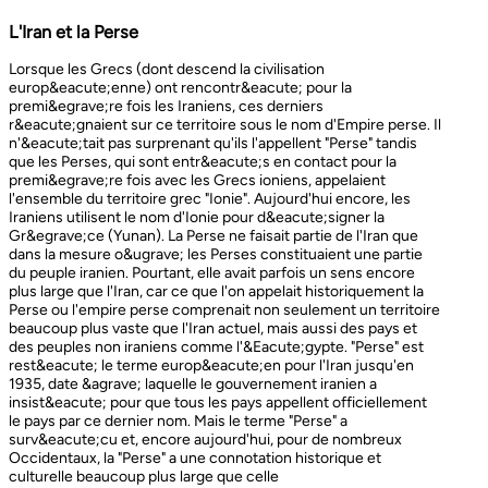
L'Iran et la Perse
Lorsque les Grecs (dont descend la civilisation europ&eacute;enne) ont rencontr&eacute; pour la premi&egrave;re fois les Iraniens, ces derniers r&eacute;gnaient sur ce territoire sous le nom d'Empire perse. Il n'&eacute;tait pas surprenant qu'ils l'appellent "Perse" tandis que les Perses, qui sont entr&eacute;s en contact pour la premi&egrave;re fois avec les Grecs ioniens, appelaient l'ensemble du territoire grec "Ionie". Aujourd'hui encore, les Iraniens utilisent le nom d'Ionie pour d&eacute;signer la Gr&egrave;ce (Yunan). La Perse ne faisait partie de l'Iran que dans la mesure o&ugrave; les Perses constituaient une partie du peuple iranien. Pourtant, elle avait parfois un sens encore plus large que l'Iran, car ce que l'on appelait historiquement la Perse ou l'empire perse comprenait non seulement un territoire beaucoup plus vaste que l'Iran actuel, mais aussi des pays et des peuples non iraniens comme l'&Eacute;gypte. "Perse" est rest&eacute; le terme europ&eacute;en pour l'Iran jusqu'en 1935, date &agrave; laquelle le gouvernement iranien a insist&eacute; pour que tous les pays appellent officiellement le pays par ce dernier nom. Mais le terme "Perse" a surv&eacute;cu et, encore aujourd'hui, pour de nombreux Occidentaux, la "Perse" a une connotation historique et culturelle beaucoup plus large que celle v&eacute;hicul&eacute;e par le terme "Iran", qu'ils confondaient parfois avec l'Irak. Beaucoup ne savent plus que l'Iran et la Perse sont la m&ecirc;me chose, pensant que l'Iran est aussi un pays arabe ! L'Iran actuel fait partie du plateau iranien, beaucoup plus vaste, dont l'ensemble a parfois fait partie de l'empire perse. Le pays est vaste, plus grand que le Royaume-Uni, la France, l'Espagne et l'Allemagne r&eacute;unis. Il est accident&eacute; et aride et, &agrave; l'exception de deux r&eacute;gions de plaine, il est constitu&eacute; de montagnes et de d&eacute;serts. Il y a deux grandes rang&eacute;es de montagnes, l'Alborz au nord, qui s'&eacute;tend du Caucase au nord-ouest jusqu'au Khorasan &agrave; l'est, et le Zagros, qui s'&eacute;tend de l'ouest au sud-est. Les grands d&eacute;serts, Dasht-e-Kavir et Dasht-e-Lut, tous deux situ&eacute;s &agrave; l'est, sont pratiquement inhabitables. Les deux r&eacute;gions de plaine sont le littoral de la mer Caspienne, qui se trouve au-dessous du niveau de la mer, a un climat subtropical et est couvert de for&ecirc;ts tropicales, et la plaine du Khuzestan au sud-ouest, qui est une continuation des terres fertiles de la M&eacute;sopotamie et est arros&eacute;e par le seul grand fleuve d'Iran, le Karun. Ainsi, la terre est abondante mais l'eau est rare, contrairement &agrave; un pays comme la Hollande o&ugrave; la terre est rare mais l'eau abondante. La raret&eacute; de l'eau a jou&eacute; un r&ocirc;le majeur non seulement en influen&ccedil;ant la nature et les syst&egrave;mes de l'agriculture iranienne, mais aussi un certain nombre de facteurs sociologiques cl&eacute;s, y compris la cause et la nature des &Eacute;tats iraniens. L'&eacute;tendue des montagnes et du d&eacute;sert a naturellement divis&eacute; la population iranienne en groupes relativement isol&eacute;s. Mais l'aridit&eacute; a jou&eacute; un r&ocirc;le encore plus important &agrave; cet &eacute;gard, et ce au niveau des plus petites unit&eacute;s sociales. Dans la majeure partie du pays, l'agriculture et l'&eacute;levage du b&eacute;tail n'&eacute;taient possibles que l&agrave; o&ugrave; l'eau de pluie naturelle, un petit ruisseau, un canal d'eau souterrain, appel&eacute; Qanat, ou une combinaison de ces &eacute;l&eacute;ments fournissait l'approvisionnement minimal n&eacute;cessaire en eau. Le Qanat ou Kariz est un d&eacute;veloppement ing&eacute;nieux des temps anciens, qui remonte &agrave; bien avant la fondation de l'empire perse. &Agrave; partir d'une nappe phr&eacute;atique existante dans les hautes terres, un tunnel est creus&eacute; sous le sol, en pente descendante vers les basses terres (pr&egrave;s des fermes environnantes) o&ugrave; il remonte &agrave; la surface. L'eau qui s'&eacute;coule de la source par gravit&eacute; est ensuite distribu&eacute;e par d'&eacute;troits canaux l&agrave; o&ugrave; elle est n&eacute;cessaire pour l'irrigation et d'autres usages. Le peuple iranien &Agrave; l'origine, les Iraniens &eacute;taient plus une ethnie qu'une nation et les perses se comptaient comme un groupe parmi un bon nombre des Iraniens. A part le pays qui s'appelle aujourd'hui l'Iran, l'Afghanistan et le Tadjikistan appartiennent &eacute;galement &agrave; un territoire iranien plus large dans leurs concepts historiques et culturels. En plus la domaine culturelle iranienne d&eacute;passe encore plus loin que la fronti&egrave;re de l&rsquo;ensemble de ces trois pays et s'&eacute;tendant jusqu&rsquo;au cot&eacute; nordique de l'Inde, l'Ouzb&eacute;kistan, le Turkm&eacute;nistan, le Caucase et l'Anatolie : Aujourd&rsquo;hui , c&rsquo;est ce que l&rsquo;on appelle &lsquo;&rsquo; Monde Persan&rsquo;&rsquo; La langue persane est une des langues iraniennes, alors qu&rsquo;il en existe d'autres vari&eacute;t&eacute;s dont le kurde et le pashto. En Iran, certaines langues locales sont encore parl&eacute;es en tant que des langues vivantes tandis que d&rsquo;autre langues r&eacute;gionales que l&rsquo;iranienne sont &eacute;galement parl&eacute;s en Iran tels que le turc et l&rsquo;arabe. En plus, d'autres formats de la langue persane sont parl&eacute;es en Afghanistan et au Tadjikistan, si bien que les r&eacute;sidents dans ces trois pays arrivent &agrave; se comprendre lors de la conversation et de la communication litt&eacute;raire. Egalement d'autres dialectes persans sont parl&eacute;s en Iran. A vraie dire , n&rsquo;importe quel argument &agrave; propos de l&rsquo;histoire de l&rsquo;Iran, de son &eacute;conomie et de sa politique ne serait pas raisonnable sauf qu&rsquo;on puisse tenir en compte les nomades qui ont &eacute;tabli leurs royaume &agrave; partir de l&rsquo;&eacute;poque des Perses au Qajars qui r&eacute;gnaient jusuq&rsquo;aux20&egrave;me si&egrave;cle. Suit &agrave; la recherches des p&acirc;turages encore plus verts et des sols fertils, diff&eacute;rents &eacute;thnies comme le turques, sont partis vers les r&eacute;gions au nord, nord-est et l&rsquo;est de la Perse . Apr&egrave;s avoir s&rsquo;h&eacute;berger , ils fallait qu&rsquo;ils se pr&eacute;par&egrave;rent pour faire face aux &eacute;nemies etrang&egrave;res . La s&egrave;cheresse, l&rsquo;aridit&eacute; et la densit&eacute; de la population dan leurs propres r&eacute;gions fut la cause de l&rsquo;immigration vers la Perse. D&rsquo;autre part la manqu&eacute; de la pluie et l&rsquo;aridit&eacute; en Iran causait la miragartion des gens vers des r&eacute;gions plus verts : ils se d&eacute;pla&ccedil;aient tous les ann&eacute;es, pour aller vers les r&eacute;gions o&ugrave; il faisait agr&eacute;able pendant l&rsquo;hiver et des r&eacute;gions o&ugrave; le climat faisait moins chaud au cours de l&rsquo;&eacute;t&eacute;. En comparaison avec les les s&eacute;dentaires, les nomades ont des puissances militaires et ils sont plus dynamiques, et plus nombreux que les villageoises qu'ils attaquaient. Ces particularit&eacute;s permettent &agrave; une tribu ou &agrave; un ensemble de tribus de faire diriger les autres vers la formation d&rsquo;un &eacute;tat central : Ensuite il faisait les n&eacute;cessaires pour collecter directement ou via un moyen indirect, la totalit&eacute; des produits agricoles exc&eacute;dentaires pour fournir les affaires financi&egrave;res. Ainsi il devient un &eacute;tat central et capable &agrave; taille de contr&ocirc;ler, d'administrer et de d&eacute;fendre ses vastes territoires. La plupart des souverains iraniens se d&eacute;pla&ccedil;aient la plupart du temps et cette caract&eacute;ristique est racin&eacute; dans leurs origines et leurs esprits. Par exemple les Ach&eacute;m&eacute;nides dirigeaient leurs trois capitales et se d&eacute;pla&ccedil;aient entre : Suse, Pers&eacute;polis et Ecbatane et parfois quatre si on fait inclure la Babylon. D&egrave;s le d&eacute;but ; tous les gouvernements iraniens jusqu&rsquo;au 20&egrave;me si&egrave;cle, on &eacute;t&eacute; fond&eacute;s par des tribus nomades et apr&egrave;s avoir &ecirc;tre uni au sein du gouvernement , il fallait se pr&eacute;parer pour faire face aux d&eacute;fis comme l&rsquo;invasion des nomades dans le pays et ceux qui pourraient attaquer depuis des terres au-del&agrave; des fronti&egrave;res. D'une mani&egrave;re historique, l'Iran a &eacute;t&eacute; le carrefour entre l'Asie et l'Europe, l'Est et l'Ouest. Les personnes, les biens ainsi que les croyances, les normes et produits culturels y sont pass&eacute;s, g&eacute;n&eacute;ralement d'est en ouest, mais pas toujours. L'influence orientale &eacute;tait telle que beaucoup des anciens mythes et l&eacute;gendes iraniens provenaient des terres orientales de l'Iran, bien que l'islam et les Arabes soient venus de la direction oppos&eacute;e. Cette situation g&eacute;ographique particuli&egrave;re a donn&eacute; lieu &agrave; ce que l'on peut appeler &laquo; l'effet carrefour &raquo;, &agrave; la fois d&eacute;stabilisant et enrichissant le pays ; rendant ses habitants hospitaliers et amicaux envers les &eacute;trangers et aussi tr&egrave;s conscients de leur particularit&eacute;. L'une des cons&eacute;quences de l'effet de carrefour est le fait que l'Iran est maintenant peupl&eacute; d&rsquo;une vari&eacute;t&eacute; de communaut&eacute;s ethniques et linguistiques incluant ceux dont la langue maternelle est le persan, ainsi que les Kurdes, les Turcs, les Arabes, les Baloutches, etc. On rencontre les Turcophones dans la r&eacute;gion Nord-ouest de l'Azerba&iuml;djan, aujourd'hui divis&eacute;e en plusieurs provinces, &agrave; la fronti&egrave;re de la Turquie et du Caucase. D'autres peuples turcophones, comme les Turkm&egrave;nes du Centre-nord-est et les tribus turcophones comm