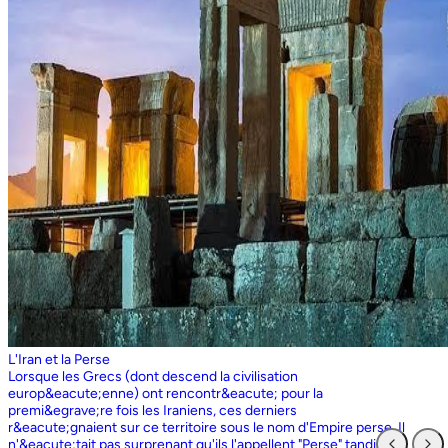
L'Iran et la Perse
Lorsque les Grecs (dont descend la civilisation europ&eacute;enne) ont rencontr&eacute; pour la premi&egrave;re fois les Iraniens, ces derniers r&eacute;gnaient sur ce territoire sous le nom d'Empire perse. Il n'&eacute;tait pas surprenant qu'ils l'appellent "Perse" tandis que les Perses, qui sont entr&eacute;s en contact pour la premi&egrave;re fois avec les Grecs ioniens, appelaient l'ensemble du territoire grec "Ionie". Aujourd'hui encore, les Iraniens utilisent le nom d'Ionie pour d&eacute;signer la Gr&egrave;ce (Yunan). La Perse ne faisait partie de l'Iran que dans la mesure o&ugrave; les Perses constituaient une partie du peuple iranien. Pourtant, elle avait parfois un sens encore plus large que l'Iran, car ce que l'on appelait historiquement la Perse ou l'empire perse comprenait non seulement un territoire beaucoup plus vaste que l'Iran actuel, mais aussi des pays et des peuples non iraniens comme l'&Eacute;gypte. "Perse" est rest&eacute; le terme europ&eacute;en pour l'Iran jusqu'en 1935, date &agrave; laquelle le gouvernement iranien a insist&eacute; pour que tous les pays appellent officiellement le pays par ce dernier nom. Mais le terme "Perse" a surv&eacute;cu et, encore aujourd'hui, pour de nombreux Occidentaux, la "Perse" a une connotation historique et culturelle beaucoup plus large que celle v&eacute;hicul&eacute;e par le terme "Iran", qu'ils confondaient parfois avec l'Irak. Beaucoup ne savent plus que l'Iran et la Perse sont la m&ecirc;me chose, pensant que l'Iran est aussi un pays arabe ! L'Iran actuel fait partie du plateau iranien, beaucoup plus vaste, dont l'ensemble a parfois fait partie de l'empire perse. Le pays est vaste, plus grand que le Royaume-Uni, la France, l'Espagne et l'Allemagne r&eacute;unis. Il est accident&eacute; et aride et, &agrave; l'exception de deux r&eacute;gions de plaine, il est constitu&eacute; de montagnes et de d&eacute;serts. Il y a deux grandes rang&eacute;es de montagnes, l'Alborz au nord, qui s'&eacute;tend du Caucase au nord-ouest jusqu'au Khorasan &agrave; l'est, et le Zagros, qui s'&eacute;tend de l'ouest au sud-est. Les grands d&eacute;serts, Dasht-e-Kavir et Dasht-e-Lut, tous deux situ&eacute;s &agrave; l'est, sont pratiquement inhabitables. Les deux r&eacute;gions de plaine sont le littoral de la mer Caspienne, qui se trouve au-dessous du niveau de la mer, a un climat subtropical et est couvert de for&ecirc;ts tropicales, et la plaine du Khuzestan au sud-ouest, qui est une continuation des terres fertiles de la M&eacute;sopotamie et est arros&eacute;e par le seul grand fleuve d'Iran, le Karun. Ainsi, la terre est abondante mais l'eau est rare, contrairement &agrave; un pays comme la Hollande o&ugrave; la terre est rare mais l'eau abondante. La raret&eacute; de l'eau a jou&eacute; un r&ocirc;le majeur non seulement en influen&ccedil;ant la nature et les syst&egrave;mes de l'agriculture iranienne, mais aussi un certain nombre de facteurs sociologiques cl&eacute;s, y compris la cause et la nature des &Eacute;tats iraniens. L'&eacute;tendue des montagnes et du d&eacute;sert a naturellement divis&eacute; la population iranienne en groupes relativement isol&eacute;s. Mais l'aridit&eacute; a jou&eacute; un r&ocirc;le encore plus important &agrave; cet &eacute;gard, et ce au niveau des plus petites unit&eacute;s sociales. Dans la majeure partie du pays, l'agriculture et l'&eacute;levage du b&eacute;tail n'&eacute;taient possibles que l&agrave; o&ugrave; l'eau de pluie naturelle, un petit ruisseau, un canal d'eau souterrain, appel&eacute; Qanat, ou une combinaison de ces &eacute;l&eacute;ments fournissait l'approvisionnement minimal n&eacute;cessaire en eau. Le Qanat ou Kariz est un d&eacute;veloppement ing&eacute;nieux des temps anciens, qui remonte &agrave; bien avant la fondation de l'empire perse. &Agrave; partir d'une nappe phr&eacute;atique existante dans les hautes terres, un tunnel est creus&eacute; sous le sol, en pente descendante vers les basses terres (pr&egrave;s des fermes environnantes) o&ugrave; il remonte &agrave; la surface. L'eau qui s'&eacute;coule de la source par gravit&eacute; est ensuite distribu&eacute;e par d'&eacute;troits canaux l&agrave; o&ugrave; elle est n&eacute;cessaire pour l'irrigation et d'autres usages. Le peuple iranien &Agrave; l'origine, les Iraniens &eacute;taient plus une ethnie qu'une nation et les perses se comptaient comme un groupe parmi un bon nombre des Iraniens. A part le pays qui s'appelle aujourd'hui l'Iran, l'Afghanistan et le Tadjikistan appartiennent &eacute;galement &agrave; un territoire iranien plus large dans leurs concepts historiques et culturels. En plus la domaine culturelle iranienne d&eacute;passe encore plus loin que la fronti&egrave;re de l&rsquo;ensemble de ces trois pays et s'&eacute;tendant jusqu&rsquo;au cot&eacute; nordique de l'Inde, l'Ouzb&eacute;kistan, le Turkm&eacute;nistan, le Caucase et l'Anatolie : Aujourd&rsquo;hui , c&rsquo;est ce que l&rsquo;on appelle &lsquo;&rsquo; Monde Persan&rsquo;&rsquo; La langue persane est une des langues iraniennes, alors qu&rsquo;il en existe d'autres vari&eacute;t&eacute;s dont le kurde et le pashto. En Iran, certaines langues locales sont encore parl&eacute;es en tant que des langues vivantes tandis que d&rsquo;autre langues r&eacute;gionales que l&rsquo;iranienne sont &eacute;galement parl&eacute;s en Iran tels que le turc et l&rsquo;arabe. En plus, d'autres formats de la langue persane sont parl&eacute;es en Afghanistan et au Tadjikistan, si bien que les r&eacute;sidents dans ces trois pays arrivent &agrave; se comprendre lors de la conversation et de la communication litt&eacute;raire. Egalement d'autres dialectes persans sont parl&eacute;s en Iran. A vraie dire , n&rsquo;importe quel argument &agrave; propos de l&rsquo;histoire de l&rsquo;Iran, de son &eacute;conomie et de sa politique ne serait pas raisonnable sauf qu&rsquo;on puisse tenir en compte les nomades qui ont &eacute;tabli leurs royaume &agrave; partir de l&rsquo;&eacute;poque des Perses au Qajars qui r&eacute;gnaient jusuq&rsquo;aux20&egrave;me si&egrave;cle. Suit &agrave; la recherches des p&acirc;turages encore plus verts et des sols fertils, diff&eacute;rents &eacute;thnies comme le turques, sont partis vers les r&eacute;gions au nord, nord-est et l&rsquo;est de la Perse . Apr&egrave;s avoir s&rsquo;h&eacute;berger , ils fallait qu&rsquo;ils se pr&eacute;par&egrave;rent pour faire face aux &eacute;nemies etrang&egrave;res . La s&egrave;cheresse, l&rsquo;aridit&eacute; et la densit&eacute; de la population dan leurs propres r&eacute;gions fut la cause de l&rsquo;immigration vers la Perse. D&rsquo;autre part la manqu&eacute; de la pluie et l&rsquo;aridit&eacute; en Iran causait la miragartion des gens vers des r&eacute;gions plus verts : ils se d&eacute;pla&ccedil;aient tous les ann&eacute;es, pour aller vers les r&eacute;gions o&ugrave; il faisait agr&eacute;able pendant l&rsquo;hiver et des r&eacute;gions o&ugrave; le climat faisait moins chaud au cours de l&rsquo;&eacute;t&eacute;. En comparaison avec les les s&eacute;dentaires, les nomades ont des puissances militaires et ils sont plus dynamiques, et plus nombreux que les villageoises qu'ils attaquaient. Ces particularit&eacute;s permettent &agrave; une tribu ou &agrave; un ensemble de tribus de faire diriger les autres vers la formation d&rsquo;un &eacute;tat central : Ensuite il faisait les n&eacute;cessaires pour collecter directement ou via un moyen indirect, la totalit&eacute; des produits agricoles exc&eacute;dentaires pour fournir les affaires financi&egrave;res. Ainsi il devient un &eacute;tat central et capable &agrave; taille de contr&ocirc;ler, d'administrer et de d&eacute;fendre ses vastes territoires. La plupart des souverains iraniens se d&eacute;pla&ccedil;aient la plupart du temps et cette caract&eacute;ristique est racin&eacute; dans leurs origines et leurs esprits. Par exemple les Ach&eacute;m&eacute;nides dirigeaient leurs trois capitales et se d&eacute;pla&ccedil;aient entre : Suse, Pers&eacute;polis et Ecbatane et parfois quatre si on fait inclure la Babylon. D&egrave;s le d&eacute;but ; tous les gouvernements iraniens jusqu&rsquo;au 20&egrave;me si&egrave;cle, on &eacute;t&eacute; fond&eacute;s par des tribus nomades et apr&egrave;s avoir &ecirc;tre uni au sein du gouvernement , il fallait se pr&eacute;parer pour faire face aux d&eacute;fis comme l&rsquo;invasion des nomades dans le pays et ceux qui pourraient attaquer depuis des terres au-del&agrave; des fronti&egrave;res. D'une mani&egrave;re historique, l'Iran a &eacute;t&eacute; le carrefour entre l'Asie et l'Europe, l'Est et l'Ouest. Les personnes, les biens ainsi que les croyances, les normes et produits culturels y sont pass&eacute;s, g&eacute;n&eacute;ralement d'est en ouest, mais pas toujours. L'influence orientale &eacute;tait telle que beaucoup des anciens mythes et l&eacute;gendes iraniens provenaient des terres orientales de l'Iran, bien que l'islam et les Arabes soient venus de la direction oppos&eacute;e. Cette situation g&eacute;ographique particuli&egrave;re a donn&eacute; lieu &agrave; ce que l'on peut appeler &laquo; l'effet carrefour &raquo;, &agrave; la fois d&eacute;stabilisant et enrichissant le pays ; rendant ses habitants hospitaliers et amicaux envers les &eacute;trangers et aussi tr&egrave;s conscients de leur particularit&eacute;. L'une des cons&eacute;quences de l'effet de carrefour est le fait que l'Iran est maintenant peupl&eacute; d&rsquo;une vari&eacute;t&eacute; de communaut&eacute;s ethniques et linguistiques incluant ceux dont la langue maternelle est le persan, ainsi que les Kurdes, les Turcs, les Arabes, les Baloutches, etc. On rencontre les Turcophones dans la r&eacute;gion Nord-ouest de l'Azerba&iuml;djan, aujourd'hui divis&eacute;e en plusieurs provinces, &agrave; la fronti&egrave;re de la Turquie et du Caucase. D'autres peuples turcophones, comme les Turkm&egrave;nes du Centre-nord-est et les tribus turcophones comm