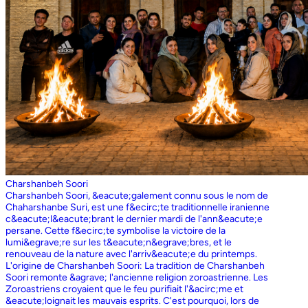
Charshanbeh Soori
Charshanbeh Soori, &eacute;galement connu sous le nom de
Chaharshanbe Suri, est une f&ecirc;te traditionnelle iranienne
c&eacute;l&eacute;brant le dernier mardi de l'ann&eacute;e
persane. Cette f&ecirc;te symbolise la victoire de la
lumi&egrave;re sur les t&eacute;n&egrave;bres, et le
renouveau de la nature avec l'arriv&eacute;e du printemps.
L'origine de Charshanbeh Soori: La tradition de Charshanbeh
Soori remonte &agrave; l'ancienne religion zoroastrienne. Les
Zoroastriens croyaient que le feu purifiait l'&acirc;me et
&eacute;loignait les mauvais esprits. C'est pourquoi, lors de