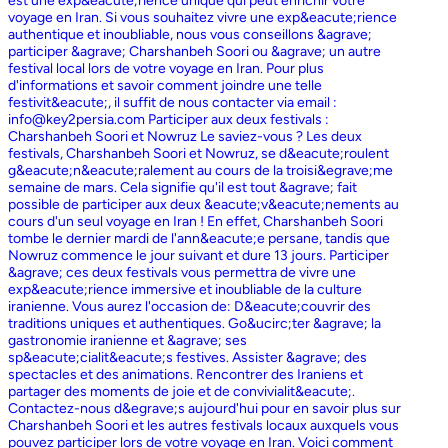
est une exp&eacute;rience unique qui peut enrichir votre
voyage en Iran. Si vous souhaitez vivre une exp&eacute;rience
authentique et inoubliable, nous vous conseillons &agrave;
participer &agrave; Charshanbeh Soori ou &agrave; un autre
festival local lors de votre voyage en Iran. Pour plus
d'informations et savoir comment joindre une telle
festivit&eacute;, il suffit de nous contacter via email :
info@key2persia.com Participer aux deux festivals :
Charshanbeh Soori et Nowruz Le saviez-vous ? Les deux
festivals, Charshanbeh Soori et Nowruz, se d&eacute;roulent
g&eacute;n&eacute;ralement au cours de la troisi&egrave;me
semaine de mars. Cela signifie qu'il est tout &agrave; fait
possible de participer aux deux &eacute;v&eacute;nements au
cours d'un seul voyage en Iran ! En effet, Charshanbeh Soori
tombe le dernier mardi de l'ann&eacute;e persane, tandis que
Nowruz commence le jour suivant et dure 13 jours. Participer
&agrave; ces deux festivals vous permettra de vivre une
exp&eacute;rience immersive et inoubliable de la culture
iranienne. Vous aurez l'occasion de: D&eacute;couvrir des
traditions uniques et authentiques. Go&ucirc;ter &agrave; la
gastronomie iranienne et &agrave; ses
sp&eacute;cialit&eacute;s festives. Assister &agrave; des
spectacles et des animations. Rencontrer des Iraniens et
partager des moments de joie et de convivialit&eacute;.
Contactez-nous d&egrave;s aujourd'hui pour en savoir plus sur
Charshanbeh Soori et les autres festivals locaux auxquels vous
pouvez participer lors de votre voyage en Iran. Voici comment