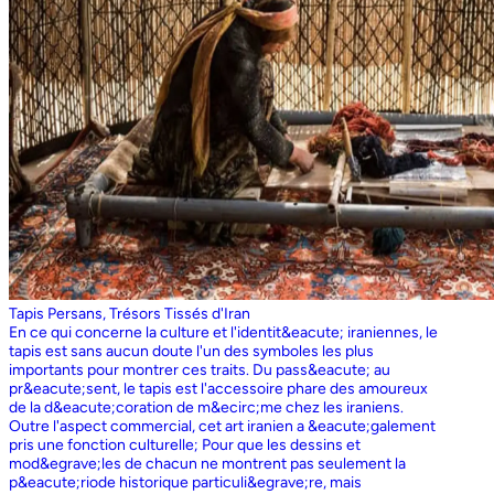
Tapis Persans, Trésors Tissés d'Iran
En ce qui concerne la culture et l'identit&eacute; iraniennes, le
tapis est sans aucun doute l'un des symboles les plus
importants pour montrer ces traits. Du pass&eacute; au
pr&eacute;sent, le tapis est l'accessoire phare des amoureux
de la d&eacute;coration de m&ecirc;me chez les iraniens.
Outre l'aspect commercial, cet art iranien a &eacute;galement
pris une fonction culturelle; Pour que les dessins et
mod&egrave;les de chacun ne montrent pas seulement la
p&eacute;riode historique particuli&egrave;re, mais