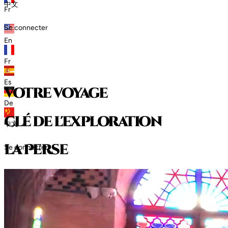
中文
Fr
Se connecter
En
Fr
Es
votre voyage
De
clé de l'exploration
中文
l
a
P
e
r
s
e
Se connecter