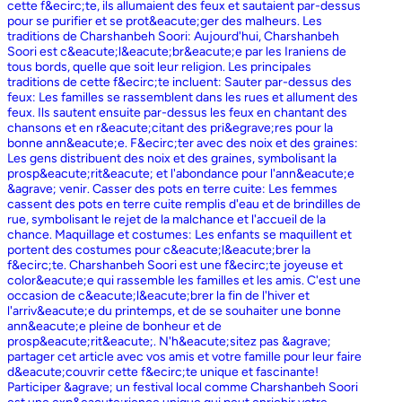
cette f&ecirc;te, ils allumaient des feux et sautaient par-dessus
pour se purifier et se prot&eacute;ger des malheurs. Les
traditions de Charshanbeh Soori: Aujourd'hui, Charshanbeh
Soori est c&eacute;l&eacute;br&eacute;e par les Iraniens de
tous bords, quelle que soit leur religion. Les principales
traditions de cette f&ecirc;te incluent: Sauter par-dessus des
feux: Les familles se rassemblent dans les rues et allument des
feux. Ils sautent ensuite par-dessus les feux en chantant des
chansons et en r&eacute;citant des pri&egrave;res pour la
bonne ann&eacute;e. F&ecirc;ter avec des noix et des graines:
Les gens distribuent des noix et des graines, symbolisant la
prosp&eacute;rit&eacute; et l'abondance pour l'ann&eacute;e
&agrave; venir. Casser des pots en terre cuite: Les femmes
cassent des pots en terre cuite remplis d'eau et de brindilles de
rue, symbolisant le rejet de la malchance et l'accueil de la
chance. Maquillage et costumes: Les enfants se maquillent et
portent des costumes pour c&eacute;l&eacute;brer la
f&ecirc;te. Charshanbeh Soori est une f&ecirc;te joyeuse et
color&eacute;e qui rassemble les familles et les amis. C'est une
occasion de c&eacute;l&eacute;brer la fin de l'hiver et
l'arriv&eacute;e du printemps, et de se souhaiter une bonne
ann&eacute;e pleine de bonheur et de
prosp&eacute;rit&eacute;. N'h&eacute;sitez pas &agrave;
partager cet article avec vos amis et votre famille pour leur faire
d&eacute;couvrir cette f&ecirc;te unique et fascinante!
Participer &agrave; un festival local comme Charshanbeh Soori