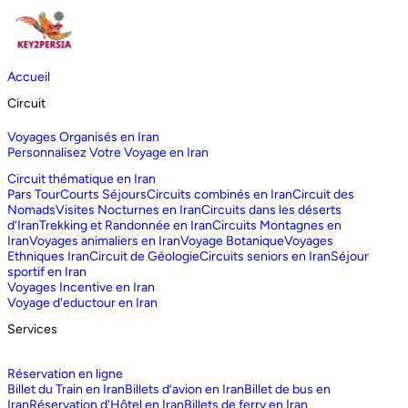
Accueil
Circuit
Voyages Organisés en Iran
Personnalisez Votre Voyage en Iran
Circuit thématique en Iran
Pars Tour
Courts Séjours
Circuits combinés en Iran
Circuit des
Nomads
Visites Nocturnes en Iran
Circuits dans les déserts
d‘Iran
Trekking et Randonnée en Iran
Circuits Montagnes en
Iran
Voyages animaliers en Iran
Voyage Botanique
Voyages
Ethniques Iran
Circuit de Géologie
Circuits seniors en Iran
Séjour
sportif en Iran
Voyages Incentive en Iran
Voyage d'eductour en Iran
Services
Réservation en ligne
Billet du Train en Iran
Billets d’avion en Iran
Billet de bus en
Iran
Réservation d'Hôtel en Iran
Billets de ferry en Iran