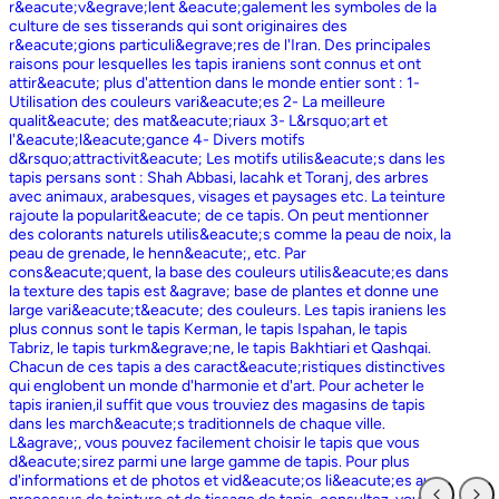
r&eacute;v&egrave;lent &eacute;galement les symboles de la
culture de ses tisserands qui sont originaires des
r&eacute;gions particuli&egrave;res de l'Iran. Des principales
raisons pour lesquelles les tapis iraniens sont connus et ont
attir&eacute; plus d'attention dans le monde entier sont : 1-
Utilisation des couleurs vari&eacute;es 2- La meilleure
qualit&eacute; des mat&eacute;riaux 3- L&rsquo;art et
l'&eacute;l&eacute;gance 4- Divers motifs
d&rsquo;attractivit&eacute; Les motifs utilis&eacute;s dans les
tapis persans sont : Shah Abbasi, lacahk et Toranj, des arbres
avec animaux, arabesques, visages et paysages etc. La teinture
rajoute la popularit&eacute; de ce tapis. On peut mentionner
des colorants naturels utilis&eacute;s comme la peau de noix, la
peau de grenade, le henn&eacute;, etc. Par
cons&eacute;quent, la base des couleurs utilis&eacute;es dans
la texture des tapis est &agrave; base de plantes et donne une
large vari&eacute;t&eacute; des couleurs. Les tapis iraniens les
plus connus sont le tapis Kerman, le tapis Ispahan, le tapis
Tabriz, le tapis turkm&egrave;ne, le tapis Bakhtiari et Qashqai.
Chacun de ces tapis a des caract&eacute;ristiques distinctives
qui englobent un monde d'harmonie et d'art. Pour acheter le
tapis iranien,il suffit que vous trouviez des magasins de tapis
dans les march&eacute;s traditionnels de chaque ville.
L&agrave;, vous pouvez facilement choisir le tapis que vous
d&eacute;sirez parmi une large gamme de tapis. Pour plus
d'informations et de photos et vid&eacute;os li&eacute;es au