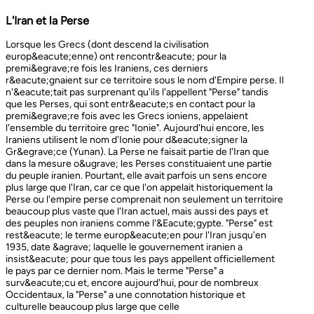
L'Iran et la Perse
Lorsque les Grecs (dont descend la civilisation europ&eacute;enne) ont rencontr&eacute; pour la premi&egrave;re fois les Iraniens, ces derniers r&eacute;gnaient sur ce territoire sous le nom d'Empire perse. Il n'&eacute;tait pas surprenant qu'ils l'appellent "Perse" tandis que les Perses, qui sont entr&eacute;s en contact pour la premi&egrave;re fois avec les Grecs ioniens, appelaient l'ensemble du territoire grec "Ionie". Aujourd'hui encore, les Iraniens utilisent le nom d'Ionie pour d&eacute;signer la Gr&egrave;ce (Yunan). La Perse ne faisait partie de l'Iran que dans la mesure o&ugrave; les Perses constituaient une partie du peuple iranien. Pourtant, elle avait parfois un sens encore plus large que l'Iran, car ce que l'on appelait historiquement la Perse ou l'empire perse comprenait non seulement un territoire beaucoup plus vaste que l'Iran actuel, mais aussi des pays et des peuples non iraniens comme l'&Eacute;gypte. "Perse" est rest&eacute; le terme europ&eacute;en pour l'Iran jusqu'en 1935, date &agrave; laquelle le gouvernement iranien a insist&eacute; pour que tous les pays appellent officiellement le pays par ce dernier nom. Mais le terme "Perse" a surv&eacute;cu et, encore aujourd'hui, pour de nombreux Occidentaux, la "Perse" a une connotation historique et culturelle beaucoup plus large que celle v&eacute;hicul&eacute;e par le terme "Iran", qu'ils confondaient parfois avec l'Irak. Beaucoup ne savent plus que l'Iran et la Perse sont la m&ecirc;me chose, pensant que l'Iran est aussi un pays arabe ! L'Iran actuel fait partie du plateau iranien, beaucoup plus vaste, dont l'ensemble a parfois fait partie de l'empire perse. Le pays est vaste, plus grand que le Royaume-Uni, la France, l'Espagne et l'Allemagne r&eacute;unis. Il est accident&eacute; et aride et, &agrave; l'exception de deux r&eacute;gions de plaine, il est constitu&eacute; de montagnes et de d&eacute;serts. Il y a deux grandes rang&eacute;es de montagnes, l'Alborz au nord, qui s'&eacute;tend du Caucase au nord-ouest jusqu'au Khorasan &agrave; l'est, et le Zagros, qui s'&eacute;tend de l'ouest au sud-est. Les grands d&eacute;serts, Dasht-e-Kavir et Dasht-e-Lut, tous deux situ&eacute;s &agrave; l'est, sont pratiquement inhabitables. Les deux r&eacute;gions de plaine sont le littoral de la mer Caspienne, qui se trouve au-dessous du niveau de la mer, a un climat subtropical et est couvert de for&ecirc;ts tropicales, et la plaine du Khuzestan au sud-ouest, qui est une continuation des terres fertiles de la M&eacute;sopotamie et est arros&eacute;e par le seul grand fleuve d'Iran, le Karun. Ainsi, la terre est abondante mais l'eau est rare, contrairement &agrave; un pays comme la Hollande o&ugrave; la terre est rare mais l'eau abondante. La raret&eacute; de l'eau a jou&eacute; un r&ocirc;le majeur non seulement en influen&ccedil;ant la nature et les syst&egrave;mes de l'agriculture iranienne, mais aussi un certain nombre de facteurs sociologiques cl&eacute;s, y compris la cause et la nature des &Eacute;tats iraniens. L'&eacute;tendue des montagnes et du d&eacute;sert a naturellement divis&eacute; la population iranienne en groupes relativement isol&eacute;s. Mais l'aridit&eacute; a jou&eacute; un r&ocirc;le encore plus important &agrave; cet &eacute;gard, et ce au niveau des plus petites unit&eacute;s sociales. Dans la majeure partie du pays, l'agriculture et l'&eacute;levage du b&eacute;tail n'&eacute;taient possibles que l&agrave; o&ugrave; l'eau de pluie naturelle, un petit ruisseau, un canal d'eau souterrain, appel&eacute; Qanat, ou une combinaison de ces &eacute;l&eacute;ments fournissait l'approvisionnement minimal n&eacute;cessaire en eau. Le Qanat ou Kariz est un d&eacute;veloppement ing&eacute;nieux des temps anciens, qui remonte &agrave; bien avant la fondation de l'empire perse. &Agrave; partir d'une nappe phr&eacute;atique existante dans les hautes terres, un tunnel est creus&eacute; sous le sol, en pente descendante vers les basses terres (pr&egrave;s des fermes environnantes) o&ugrave; il remonte &agrave; la surface. L'eau qui s'&eacute;coule de la source par gravit&eacute; est ensuite distribu&eacute;e par d'&eacute;troits canaux l&agrave; o&ugrave; elle est n&eacute;cessaire pour l'irrigation et d'autres usages. Le peuple iranien &Agrave; l'origine, les Iraniens &eacute;taient plus une ethnie qu'une nation et les perses se comptaient comme un groupe parmi un bon nombre des Iraniens. A part le pays qui s'appelle aujourd'hui l'Iran, l'Afghanistan et le Tadjikistan appartiennent &eacute;galement &agrave; un territoire iranien plus large dans leurs concepts historiques et culturels. En plus la domaine culturelle iranienne d&eacute;passe encore plus loin que la fronti&egrave;re de l&rsquo;ensemble de ces trois pays et s'&eacute;tendant jusqu&rsquo;au cot&eacute; nordique de l'Inde, l'Ouzb&eacute;kistan, le Turkm&eacute;nistan, le Caucase et l'Anatolie : Aujourd&rsquo;hui , c&rsquo;est ce que l&rsquo;on appelle &lsquo;&rsquo; Monde Persan&rsquo;&rsquo; La langue persane est une des langues iraniennes, alors qu&rsquo;il en existe d'autres vari&eacute;t&eacute;s dont le kurde et le pashto. En Iran, certaines langues locales sont encore parl&eacute;es en tant que des langues vivantes tandis que d&rsquo;autre langues r&eacute;gionales que l&rsquo;iranienne sont &eacute;galement parl&eacute;s en Iran tels que le turc et l&rsquo;arabe. En plus, d'autres formats de la langue persane sont parl&eacute;es en Afghanistan et au Tadjikistan, si bien que les r&eacute;sidents dans ces trois pays arrivent &agrave; se comprendre lors de la conversation et de la communication litt&eacute;raire. Egalement d'autres dialectes persans sont parl&eacute;s en Iran. A vraie dire , n&rsquo;importe quel argument &agrave; propos de l&rsquo;histoire de l&rsquo;Iran, de son &eacute;conomie et de sa politique ne serait pas raisonnable sauf qu&rsquo;on puisse tenir en compte les nomades qui ont &eacute;tabli leurs royaume &agrave; partir de l&rsquo;&eacute;poque des Perses au Qajars qui r&eacute;gnaient jusuq&rsquo;aux20&egrave;me si&egrave;cle. Suit &agrave; la recherches des p&acirc;turages encore plus verts et des sols fertils, diff&eacute;rents &eacute;thnies comme le turques, sont partis vers les r&eacute;gions au nord, nord-est et l&rsquo;est de la Perse . Apr&egrave;s avoir s&rsquo;h&eacute;berger , ils fallait qu&rsquo;ils se pr&eacute;par&egrave;rent pour faire face aux &eacute;nemies etrang&egrave;res . La s&egrave;cheresse, l&rsquo;aridit&eacute; et la densit&eacute; de la population dan leurs propres r&eacute;gions fut la cause de l&rsquo;immigration vers la Perse. D&rsquo;autre part la manqu&eacute; de la pluie et l&rsquo;aridit&eacute; en Iran causait la miragartion des gens vers des r&eacute;gions plus verts : ils se d&eacute;pla&ccedil;aient tous les ann&eacute;es, pour aller vers les r&eacute;gions o&ugrave; il faisait agr&eacute;able pendant l&rsquo;hiver et des r&eacute;gions o&ugrave; le climat faisait moins chaud au cours de l&rsquo;&eacute;t&eacute;. En comparaison avec les les s&eacute;dentaires, les nomades ont des puissances militaires et ils sont plus dynamiques, et plus nombreux que les villageoises qu'ils attaquaient. Ces particularit&eacute;s permettent &agrave; une tribu ou &agrave; un ensemble de tribus de faire diriger les autres vers la formation d&rsquo;un &eacute;tat central : Ensuite il faisait les n&eacute;cessaires pour collecter directement ou via un moyen indirect, la totalit&eacute; des produits agricoles exc&eacute;dentaires pour fournir les affaires financi&egrave;res. Ainsi il devient un &eacute;tat central et capable &agrave; taille de contr&ocirc;ler, d'administrer et de d&eacute;fendre ses vastes territoires. La plupart des souverains iraniens se d&eacute;pla&ccedil;aient la plupart du temps et cette caract&eacute;ristique est racin&eacute; dans leurs origines et leurs esprits. Par exemple les Ach&eacute;m&eacute;nides dirigeaient leurs trois capitales et se d&eacute;pla&ccedil;aient entre : Suse, Pers&eacute;polis et Ecbatane et parfois quatre si on fait inclure la Babylon. D&egrave;s le d&eacute;but ; tous les gouvernements iraniens jusqu&rsquo;au 20&egrave;me si&egrave;cle, on &eacute;t&eacute; fond&eacute;s par des tribus nomades et apr&egrave;s avoir &ecirc;tre uni au sein du gouvernement , il fallait se pr&eacute;parer pour faire face aux d&eacute;fis comme l&rsquo;invasion des nomades dans le pays et ceux qui pourraient attaquer depuis des terres au-del&agrave; des fronti&egrave;res. D'une mani&egrave;re historique, l'Iran a &eacute;t&eacute; le carrefour entre l'Asie et l'Europe, l'Est et l'Ouest. Les personnes, les biens ainsi que les croyances, les normes et produits culturels y sont pass&eacute;s, g&eacute;n&eacute;ralement d'est en ouest, mais pas toujours. L'influence orientale &eacute;tait telle que beaucoup des anciens mythes et l&eacute;gendes iraniens provenaient des terres orientales de l'Iran, bien que l'islam et les Arabes soient venus de la direction oppos&eacute;e. Cette situation g&eacute;ographique particuli&egrave;re a donn&eacute; lieu &agrave; ce que l'on peut appeler &laquo; l'effet carrefour &raquo;, &agrave; la fois d&eacute;stabilisant et enrichissant le pays ; rendant ses habitants hospitaliers et amicaux envers les &eacute;trangers et aussi tr&egrave;s conscients de leur particularit&eacute;. L'une des cons&eacute;quences de l'effet de carrefour est le fait que l'Iran est maintenant peupl&eacute; d&rsquo;une vari&eacute;t&eacute; de communaut&eacute;s ethniques et linguistiques incluant ceux dont la langue maternelle est le persan, ainsi que les Kurdes, les Turcs, les Arabes, les Baloutches, etc. On rencontre les Turcophones dans la r&eacute;gion Nord-ouest de l'Azerba&iuml;djan, aujourd'hui divis&eacute;e en plusieurs provinces, &agrave; la fronti&egrave;re de la Turquie et du Caucase. D'autres peuples turcophones, comme les Turkm&egrave;nes du Centre-nord-est et les tribus turcophones comm