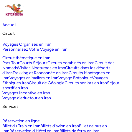
Accueil
Circuit
Voyages Organisés en Iran
Personnalisez Votre Voyage en Iran
Circuit thématique en Iran
Pars Tour
Courts Séjours
Circuits combinés en Iran
Circuit des
Nomads
Visites Nocturnes en Iran
Circuits dans les déserts
d‘Iran
Trekking et Randonnée en Iran
Circuits Montagnes en
Iran
Voyages animaliers en Iran
Voyage Botanique
Voyages
Ethniques Iran
Circuit de Géologie
Circuits seniors en Iran
Séjour
sportif en Iran
Voyages Incentive en Iran
Voyage d'eductour en Iran
Services
Réservation en ligne
Billet du Train en Iran
Billets d’avion en Iran
Billet de bus en
Iran
Réservation d'Hôtel en Iran
Billets de ferry en Iran