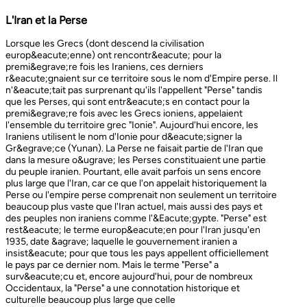
L'Iran et la Perse
Lorsque les Grecs (dont descend la civilisation europ&eacute;enne) ont rencontr&eacute; pour la premi&egrave;re fois les Iraniens, ces derniers r&eacute;gnaient sur ce territoire sous le nom d'Empire perse. Il n'&eacute;tait pas surprenant qu'ils l'appellent "Perse" tandis que les Perses, qui sont entr&eacute;s en contact pour la premi&egrave;re fois avec les Grecs ioniens, appelaient l'ensemble du territoire grec "Ionie". Aujourd'hui encore, les Iraniens utilisent le nom d'Ionie pour d&eacute;signer la Gr&egrave;ce (Yunan). La Perse ne faisait partie de l'Iran que dans la mesure o&ugrave; les Perses constituaient une partie du peuple iranien. Pourtant, elle avait parfois un sens encore plus large que l'Iran, car ce que l'on appelait historiquement la Perse ou l'empire perse comprenait non seulement un territoire beaucoup plus vaste que l'Iran actuel, mais aussi des pays et des peuples non iraniens comme l'&Eacute;gypte. "Perse" est rest&eacute; le terme europ&eacute;en pour l'Iran jusqu'en 1935, date &agrave; laquelle le gouvernement iranien a insist&eacute; pour que tous les pays appellent officiellement le pays par ce dernier nom. Mais le terme "Perse" a surv&eacute;cu et, encore aujourd'hui, pour de nombreux Occidentaux, la "Perse" a une connotation historique et culturelle beaucoup plus large que celle v&eacute;hicul&eacute;e par le terme "Iran", qu'ils confondaient parfois avec l'Irak. Beaucoup ne savent plus que l'Iran et la Perse sont la m&ecirc;me chose, pensant que l'Iran est aussi un pays arabe ! L'Iran actuel fait partie du plateau iranien, beaucoup plus vaste, dont l'ensemble a parfois fait partie de l'empire perse. Le pays est vaste, plus grand que le Royaume-Uni, la France, l'Espagne et l'Allemagne r&eacute;unis. Il est accident&eacute; et aride et, &agrave; l'exception de deux r&eacute;gions de plaine, il est constitu&eacute; de montagnes et de d&eacute;serts. Il y a deux grandes rang&eacute;es de montagnes, l'Alborz au nord, qui s'&eacute;tend du Caucase au nord-ouest jusqu'au Khorasan &agrave; l'est, et le Zagros, qui s'&eacute;tend de l'ouest au sud-est. Les grands d&eacute;serts, Dasht-e-Kavir et Dasht-e-Lut, tous deux situ&eacute;s &agrave; l'est, sont pratiquement inhabitables. Les deux r&eacute;gions de plaine sont le littoral de la mer Caspienne, qui se trouve au-dessous du niveau de la mer, a un climat subtropical et est couvert de for&ecirc;ts tropicales, et la plaine du Khuzestan au sud-ouest, qui est une continuation des terres fertiles de la M&eacute;sopotamie et est arros&eacute;e par le seul grand fleuve d'Iran, le Karun. Ainsi, la terre est abondante mais l'eau est rare, contrairement &agrave; un pays comme la Hollande o&ugrave; la terre est rare mais l'eau abondante. La raret&eacute; de l'eau a jou&eacute; un r&ocirc;le majeur non seulement en influen&ccedil;ant la nature et les syst&egrave;mes de l'agriculture iranienne, mais aussi un certain nombre de facteurs sociologiques cl&eacute;s, y compris la cause et la nature des &Eacute;tats iraniens. L'&eacute;tendue des montagnes et du d&eacute;sert a naturellement divis&eacute; la population iranienne en groupes relativement isol&eacute;s. Mais l'aridit&eacute; a jou&eacute; un r&ocirc;le encore plus important &agrave; cet &eacute;gard, et ce au niveau des plus petites unit&eacute;s sociales. Dans la majeure partie du pays, l'agriculture et l'&eacute;levage du b&eacute;tail n'&eacute;taient possibles que l&agrave; o&ugrave; l'eau de pluie naturelle, un petit ruisseau, un canal d'eau souterrain, appel&eacute; Qanat, ou une combinaison de ces &eacute;l&eacute;ments fournissait l'approvisionnement minimal n&eacute;cessaire en eau. Le Qanat ou Kariz est un d&eacute;veloppement ing&eacute;nieux des temps anciens, qui remonte &agrave; bien avant la fondation de l'empire perse. &Agrave; partir d'une nappe phr&eacute;atique existante dans les hautes terres, un tunnel est creus&eacute; sous le sol, en pente descendante vers les basses terres (pr&egrave;s des fermes environnantes) o&ugrave; il remonte &agrave; la surface. L'eau qui s'&eacute;coule de la source par gravit&eacute; est ensuite distribu&eacute;e par d'&eacute;troits canaux l&agrave; o&ugrave; elle est n&eacute;cessaire pour l'irrigation et d'autres usages. Le peuple iranien &Agrave; l'origine, les Iraniens &eacute;taient plus une ethnie qu'une nation et les perses se comptaient comme un groupe parmi un bon nombre des Iraniens. A part le pays qui s'appelle aujourd'hui l'Iran, l'Afghanistan et le Tadjikistan appartiennent &eacute;galement &agrave; un territoire iranien plus large dans leurs concepts historiques et culturels. En plus la domaine culturelle iranienne d&eacute;passe encore plus loin que la fronti&egrave;re de l&rsquo;ensemble de ces trois pays et s'&eacute;tendant jusqu&rsquo;au cot&eacute; nordique de l'Inde, l'Ouzb&eacute;kistan, le Turkm&eacute;nistan, le Caucase et l'Anatolie : Aujourd&rsquo;hui , c&rsquo;est ce que l&rsquo;on appelle &lsquo;&rsquo; Monde Persan&rsquo;&rsquo; La langue persane est une des langues iraniennes, alors qu&rsquo;il en existe d'autres vari&eacute;t&eacute;s dont le kurde et le pashto. En Iran, certaines langues locales sont encore parl&eacute;es en tant que des langues vivantes tandis que d&rsquo;autre langues r&eacute;gionales que l&rsquo;iranienne sont &eacute;galement parl&eacute;s en Iran tels que le turc et l&rsquo;arabe. En plus, d'autres formats de la langue persane sont parl&eacute;es en Afghanistan et au Tadjikistan, si bien que les r&eacute;sidents dans ces trois pays arrivent &agrave; se comprendre lors de la conversation et de la communication litt&eacute;raire. Egalement d'autres dialectes persans sont parl&eacute;s en Iran. A vraie dire , n&rsquo;importe quel argument &agrave; propos de l&rsquo;histoire de l&rsquo;Iran, de son &eacute;conomie et de sa politique ne serait pas raisonnable sauf qu&rsquo;on puisse tenir en compte les nomades qui ont &eacute;tabli leurs royaume &agrave; partir de l&rsquo;&eacute;poque des Perses au Qajars qui r&eacute;gnaient jusuq&rsquo;aux20&egrave;me si&egrave;cle. Suit &agrave; la recherches des p&acirc;turages encore plus verts et des sols fertils, diff&eacute;rents &eacute;thnies comme le turques, sont partis vers les r&eacute;gions au nord, nord-est et l&rsquo;est de la Perse . Apr&egrave;s avoir s&rsquo;h&eacute;berger , ils fallait qu&rsquo;ils se pr&eacute;par&egrave;rent pour faire face aux &eacute;nemies etrang&egrave;res . La s&egrave;cheresse, l&rsquo;aridit&eacute; et la densit&eacute; de la population dan leurs propres r&eacute;gions fut la cause de l&rsquo;immigration vers la Perse. D&rsquo;autre part la manqu&eacute; de la pluie et l&rsquo;aridit&eacute; en Iran causait la miragartion des gens vers des r&eacute;gions plus verts : ils se d&eacute;pla&ccedil;aient tous les ann&eacute;es, pour aller vers les r&eacute;gions o&ugrave; il faisait agr&eacute;able pendant l&rsquo;hiver et des r&eacute;gions o&ugrave; le climat faisait moins chaud au cours de l&rsquo;&eacute;t&eacute;. En comparaison avec les les s&eacute;dentaires, les nomades ont des puissances militaires et ils sont plus dynamiques, et plus nombreux que les villageoises qu'ils attaquaient. Ces particularit&eacute;s permettent &agrave; une tribu ou &agrave; un ensemble de tribus de faire diriger les autres vers la formation d&rsquo;un &eacute;tat central : Ensuite il faisait les n&eacute;cessaires pour collecter directement ou via un moyen indirect, la totalit&eacute; des produits agricoles exc&eacute;dentaires pour fournir les affaires financi&egrave;res. Ainsi il devient un &eacute;tat central et capable &agrave; taille de contr&ocirc;ler, d'administrer et de d&eacute;fendre ses vastes territoires. La plupart des souverains iraniens se d&eacute;pla&ccedil;aient la plupart du temps et cette caract&eacute;ristique est racin&eacute; dans leurs origines et leurs esprits. Par exemple les Ach&eacute;m&eacute;nides dirigeaient leurs trois capitales et se d&eacute;pla&ccedil;aient entre : Suse, Pers&eacute;polis et Ecbatane et parfois quatre si on fait inclure la Babylon. D&egrave;s le d&eacute;but ; tous les gouvernements iraniens jusqu&rsquo;au 20&egrave;me si&egrave;cle, on &eacute;t&eacute; fond&eacute;s par des tribus nomades et apr&egrave;s avoir &ecirc;tre uni au sein du gouvernement , il fallait se pr&eacute;parer pour faire face aux d&eacute;fis comme l&rsquo;invasion des nomades dans le pays et ceux qui pourraient attaquer depuis des terres au-del&agrave; des fronti&egrave;res. D'une mani&egrave;re historique, l'Iran a &eacute;t&eacute; le carrefour entre l'Asie et l'Europe, l'Est et l'Ouest. Les personnes, les biens ainsi que les croyances, les normes et produits culturels y sont pass&eacute;s, g&eacute;n&eacute;ralement d'est en ouest, mais pas toujours. L'influence orientale &eacute;tait telle que beaucoup des anciens mythes et l&eacute;gendes iraniens provenaient des terres orientales de l'Iran, bien que l'islam et les Arabes soient venus de la direction oppos&eacute;e. Cette situation g&eacute;ographique particuli&egrave;re a donn&eacute; lieu &agrave; ce que l'on peut appeler &laquo; l'effet carrefour &raquo;, &agrave; la fois d&eacute;stabilisant et enrichissant le pays ; rendant ses habitants hospitaliers et amicaux envers les &eacute;trangers et aussi tr&egrave;s conscients de leur particularit&eacute;. L'une des cons&eacute;quences de l'effet de carrefour est le fait que l'Iran est maintenant peupl&eacute; d&rsquo;une vari&eacute;t&eacute; de communaut&eacute;s ethniques et linguistiques incluant ceux dont la langue maternelle est le persan, ainsi que les Kurdes, les Turcs, les Arabes, les Baloutches, etc. On rencontre les Turcophones dans la r&eacute;gion Nord-ouest de l'Azerba&iuml;djan, aujourd'hui divis&eacute;e en plusieurs provinces, &agrave; la fronti&egrave;re de la Turquie et du Caucase. D'autres peuples turcophones, comme les Turkm&egrave;nes du Centre-nord-est et les tribus turcophones comm