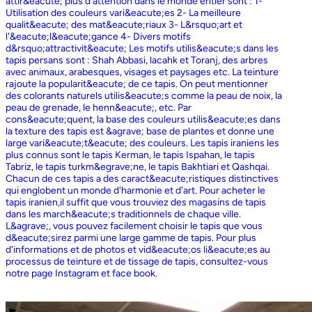
attir&eacute; plus d'attention dans le monde entier sont : 1-
Utilisation des couleurs vari&eacute;es 2- La meilleure
qualit&eacute; des mat&eacute;riaux 3- L&rsquo;art et
l'&eacute;l&eacute;gance 4- Divers motifs
d&rsquo;attractivit&eacute; Les motifs utilis&eacute;s dans les
tapis persans sont : Shah Abbasi, lacahk et Toranj, des arbres
avec animaux, arabesques, visages et paysages etc. La teinture
rajoute la popularit&eacute; de ce tapis. On peut mentionner
des colorants naturels utilis&eacute;s comme la peau de noix, la
peau de grenade, le henn&eacute;, etc. Par
cons&eacute;quent, la base des couleurs utilis&eacute;es dans
la texture des tapis est &agrave; base de plantes et donne une
large vari&eacute;t&eacute; des couleurs. Les tapis iraniens les
plus connus sont le tapis Kerman, le tapis Ispahan, le tapis
Tabriz, le tapis turkm&egrave;ne, le tapis Bakhtiari et Qashqai.
Chacun de ces tapis a des caract&eacute;ristiques distinctives
qui englobent un monde d'harmonie et d'art. Pour acheter le
tapis iranien,il suffit que vous trouviez des magasins de tapis
dans les march&eacute;s traditionnels de chaque ville.
L&agrave;, vous pouvez facilement choisir le tapis que vous
d&eacute;sirez parmi une large gamme de tapis. Pour plus
d'informations et de photos et vid&eacute;os li&eacute;es au
processus de teinture et de tissage de tapis, consultez-vous
notre page Instagram et face book.