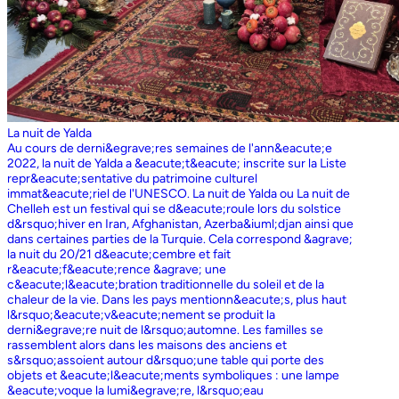
La nuit de Yalda
Au cours de derni&egrave;res semaines de l'ann&eacute;e
2022, la nuit de Yalda a &eacute;t&eacute; inscrite sur la Liste
repr&eacute;sentative du patrimoine culturel
immat&eacute;riel de l'UNESCO. La nuit de Yalda ou La nuit de
Chelleh est un festival qui se d&eacute;roule lors du solstice
d&rsquo;hiver en Iran, Afghanistan, Azerba&iuml;djan ainsi que
dans certaines parties de la Turquie. Cela correspond &agrave;
la nuit du 20/21 d&eacute;cembre et fait
r&eacute;f&eacute;rence &agrave; une
c&eacute;l&eacute;bration traditionnelle du soleil et de la
chaleur de la vie. Dans les pays mentionn&eacute;s, plus haut
l&rsquo;&eacute;v&eacute;nement se produit la
derni&egrave;re nuit de l&rsquo;automne. Les familles se
rassemblent alors dans les maisons des anciens et
s&rsquo;assoient autour d&rsquo;une table qui porte des
objets et &eacute;l&eacute;ments symboliques : une lampe
&eacute;voque la lumi&egrave;re, l&rsquo;eau