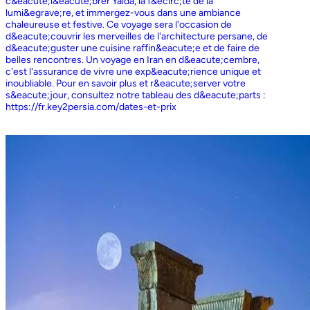
c&eacute;l&eacute;brer Yalda, la f&ecirc;te de la
lumi&egrave;re, et immergez-vous dans une ambiance
chaleureuse et festive. Ce voyage sera l'occasion de
d&eacute;couvrir les merveilles de l'architecture persane, de
d&eacute;guster une cuisine raffin&eacute;e et de faire de
belles rencontres. Un voyage en Iran en d&eacute;cembre,
c'est l'assurance de vivre une exp&eacute;rience unique et
inoubliable. Pour en savoir plus et r&eacute;server votre
s&eacute;jour, consultez notre tableau des d&eacute;parts :
https://fr.key2persia.com/dates-et-prix