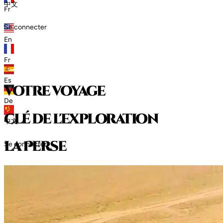
中文
Fr
Se connecter
En
Fr
Es
votre voyage
De
clé de l'exploration
中文
l
a
P
e
r
s
e
Se connecter