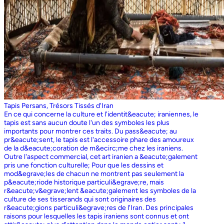
Tapis Persans, Trésors Tissés d'Iran
En ce qui concerne la culture et l'identit&eacute; iraniennes, le
tapis est sans aucun doute l'un des symboles les plus
importants pour montrer ces traits. Du pass&eacute; au
pr&eacute;sent, le tapis est l'accessoire phare des amoureux
de la d&eacute;coration de m&ecirc;me chez les iraniens.
Outre l'aspect commercial, cet art iranien a &eacute;galement
pris une fonction culturelle; Pour que les dessins et
mod&egrave;les de chacun ne montrent pas seulement la
p&eacute;riode historique particuli&egrave;re, mais
r&eacute;v&egrave;lent &eacute;galement les symboles de la
culture de ses tisserands qui sont originaires des
r&eacute;gions particuli&egrave;res de l'Iran. Des principales
raisons pour lesquelles les tapis iraniens sont connus et ont