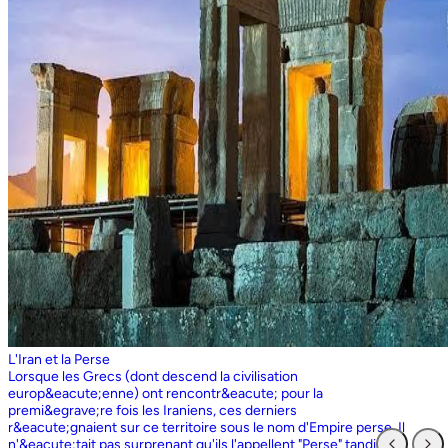
L'Iran et la Perse
Lorsque les Grecs (dont descend la civilisation europ&eacute;enne) ont rencontr&eacute; pour la premi&egrave;re fois les Iraniens, ces derniers r&eacute;gnaient sur ce territoire sous le nom d'Empire perse. Il n'&eacute;tait pas surprenant qu'ils l'appellent "Perse" tandis que les Perses, qui sont entr&eacute;s en contact pour la premi&egrave;re fois avec les Grecs ioniens, appelaient l'ensemble du territoire grec "Ionie". Aujourd'hui encore, les Iraniens utilisent le nom d'Ionie pour d&eacute;signer la Gr&egrave;ce (Yunan). La Perse ne faisait partie de l'Iran que dans la mesure o&ugrave; les Perses constituaient une partie du peuple iranien. Pourtant, elle avait parfois un sens encore plus large que l'Iran, car ce que l'on appelait historiquement la Perse ou l'empire perse comprenait non seulement un territoire beaucoup plus vaste que l'Iran actuel, mais aussi des pays et des peuples non iraniens comme l'&Eacute;gypte. "Perse" est rest&eacute; le terme europ&eacute;en pour l'Iran jusqu'en 1935, date &agrave; laquelle le gouvernement iranien a insist&eacute; pour que tous les pays appellent officiellement le pays par ce dernier nom. Mais le terme "Perse" a surv&eacute;cu et, encore aujourd'hui, pour de nombreux Occidentaux, la "Perse" a une connotation historique et culturelle beaucoup plus large que celle v&eacute;hicul&eacute;e par le terme "Iran", qu'ils confondaient parfois avec l'Irak. Beaucoup ne savent plus que l'Iran et la Perse sont la m&ecirc;me chose, pensant que l'Iran est aussi un pays arabe ! L'Iran actuel fait partie du plateau iranien, beaucoup plus vaste, dont l'ensemble a parfois fait partie de l'empire perse. Le pays est vaste, plus grand que le Royaume-Uni, la France, l'Espagne et l'Allemagne r&eacute;unis. Il est accident&eacute; et aride et, &agrave; l'exception de deux r&eacute;gions de plaine, il est constitu&eacute; de montagnes et de d&eacute;serts. Il y a deux grandes rang&eacute;es de montagnes, l'Alborz au nord, qui s'&eacute;tend du Caucase au nord-ouest jusqu'au Khorasan &agrave; l'est, et le Zagros, qui s'&eacute;tend de l'ouest au sud-est. Les grands d&eacute;serts, Dasht-e-Kavir et Dasht-e-Lut, tous deux situ&eacute;s &agrave; l'est, sont pratiquement inhabitables. Les deux r&eacute;gions de plaine sont le littoral de la mer Caspienne, qui se trouve au-dessous du niveau de la mer, a un climat subtropical et est couvert de for&ecirc;ts tropicales, et la plaine du Khuzestan au sud-ouest, qui est une continuation des terres fertiles de la M&eacute;sopotamie et est arros&eacute;e par le seul grand fleuve d'Iran, le Karun. Ainsi, la terre est abondante mais l'eau est rare, contrairement &agrave; un pays comme la Hollande o&ugrave; la terre est rare mais l'eau abondante. La raret&eacute; de l'eau a jou&eacute; un r&ocirc;le majeur non seulement en influen&ccedil;ant la nature et les syst&egrave;mes de l'agriculture iranienne, mais aussi un certain nombre de facteurs sociologiques cl&eacute;s, y compris la cause et la nature des &Eacute;tats iraniens. L'&eacute;tendue des montagnes et du d&eacute;sert a naturellement divis&eacute; la population iranienne en groupes relativement isol&eacute;s. Mais l'aridit&eacute; a jou&eacute; un r&ocirc;le encore plus important &agrave; cet &eacute;gard, et ce au niveau des plus petites unit&eacute;s sociales. Dans la majeure partie du pays, l'agriculture et l'&eacute;levage du b&eacute;tail n'&eacute;taient possibles que l&agrave; o&ugrave; l'eau de pluie naturelle, un petit ruisseau, un canal d'eau souterrain, appel&eacute; Qanat, ou une combinaison de ces &eacute;l&eacute;ments fournissait l'approvisionnement minimal n&eacute;cessaire en eau. Le Qanat ou Kariz est un d&eacute;veloppement ing&eacute;nieux des temps anciens, qui remonte &agrave; bien avant la fondation de l'empire perse. &Agrave; partir d'une nappe phr&eacute;atique existante dans les hautes terres, un tunnel est creus&eacute; sous le sol, en pente descendante vers les basses terres (pr&egrave;s des fermes environnantes) o&ugrave; il remonte &agrave; la surface. L'eau qui s'&eacute;coule de la source par gravit&eacute; est ensuite distribu&eacute;e par d'&eacute;troits canaux l&agrave; o&ugrave; elle est n&eacute;cessaire pour l'irrigation et d'autres usages. Le peuple iranien &Agrave; l'origine, les Iraniens &eacute;taient plus une ethnie qu'une nation et les perses se comptaient comme un groupe parmi un bon nombre des Iraniens. A part le pays qui s'appelle aujourd'hui l'Iran, l'Afghanistan et le Tadjikistan appartiennent &eacute;galement &agrave; un territoire iranien plus large dans leurs concepts historiques et culturels. En plus la domaine culturelle iranienne d&eacute;passe encore plus loin que la fronti&egrave;re de l&rsquo;ensemble de ces trois pays et s'&eacute;tendant jusqu&rsquo;au cot&eacute; nordique de l'Inde, l'Ouzb&eacute;kistan, le Turkm&eacute;nistan, le Caucase et l'Anatolie : Aujourd&rsquo;hui , c&rsquo;est ce que l&rsquo;on appelle &lsquo;&rsquo; Monde Persan&rsquo;&rsquo; La langue persane est une des langues iraniennes, alors qu&rsquo;il en existe d'autres vari&eacute;t&eacute;s dont le kurde et le pashto. En Iran, certaines langues locales sont encore parl&eacute;es en tant que des langues vivantes tandis que d&rsquo;autre langues r&eacute;gionales que l&rsquo;iranienne sont &eacute;galement parl&eacute;s en Iran tels que le turc et l&rsquo;arabe. En plus, d'autres formats de la langue persane sont parl&eacute;es en Afghanistan et au Tadjikistan, si bien que les r&eacute;sidents dans ces trois pays arrivent &agrave; se comprendre lors de la conversation et de la communication litt&eacute;raire. Egalement d'autres dialectes persans sont parl&eacute;s en Iran. A vraie dire , n&rsquo;importe quel argument &agrave; propos de l&rsquo;histoire de l&rsquo;Iran, de son &eacute;conomie et de sa politique ne serait pas raisonnable sauf qu&rsquo;on puisse tenir en compte les nomades qui ont &eacute;tabli leurs royaume &agrave; partir de l&rsquo;&eacute;poque des Perses au Qajars qui r&eacute;gnaient jusuq&rsquo;aux20&egrave;me si&egrave;cle. Suit &agrave; la recherches des p&acirc;turages encore plus verts et des sols fertils, diff&eacute;rents &eacute;thnies comme le turques, sont partis vers les r&eacute;gions au nord, nord-est et l&rsquo;est de la Perse . Apr&egrave;s avoir s&rsquo;h&eacute;berger , ils fallait qu&rsquo;ils se pr&eacute;par&egrave;rent pour faire face aux &eacute;nemies etrang&egrave;res . La s&egrave;cheresse, l&rsquo;aridit&eacute; et la densit&eacute; de la population dan leurs propres r&eacute;gions fut la cause de l&rsquo;immigration vers la Perse. D&rsquo;autre part la manqu&eacute; de la pluie et l&rsquo;aridit&eacute; en Iran causait la miragartion des gens vers des r&eacute;gions plus verts : ils se d&eacute;pla&ccedil;aient tous les ann&eacute;es, pour aller vers les r&eacute;gions o&ugrave; il faisait agr&eacute;able pendant l&rsquo;hiver et des r&eacute;gions o&ugrave; le climat faisait moins chaud au cours de l&rsquo;&eacute;t&eacute;. En comparaison avec les les s&eacute;dentaires, les nomades ont des puissances militaires et ils sont plus dynamiques, et plus nombreux que les villageoises qu'ils attaquaient. Ces particularit&eacute;s permettent &agrave; une tribu ou &agrave; un ensemble de tribus de faire diriger les autres vers la formation d&rsquo;un &eacute;tat central : Ensuite il faisait les n&eacute;cessaires pour collecter directement ou via un moyen indirect, la totalit&eacute; des produits agricoles exc&eacute;dentaires pour fournir les affaires financi&egrave;res. Ainsi il devient un &eacute;tat central et capable &agrave; taille de contr&ocirc;ler, d'administrer et de d&eacute;fendre ses vastes territoires. La plupart des souverains iraniens se d&eacute;pla&ccedil;aient la plupart du temps et cette caract&eacute;ristique est racin&eacute; dans leurs origines et leurs esprits. Par exemple les Ach&eacute;m&eacute;nides dirigeaient leurs trois capitales et se d&eacute;pla&ccedil;aient entre : Suse, Pers&eacute;polis et Ecbatane et parfois quatre si on fait inclure la Babylon. D&egrave;s le d&eacute;but ; tous les gouvernements iraniens jusqu&rsquo;au 20&egrave;me si&egrave;cle, on &eacute;t&eacute; fond&eacute;s par des tribus nomades et apr&egrave;s avoir &ecirc;tre uni au sein du gouvernement , il fallait se pr&eacute;parer pour faire face aux d&eacute;fis comme l&rsquo;invasion des nomades dans le pays et ceux qui pourraient attaquer depuis des terres au-del&agrave; des fronti&egrave;res. D'une mani&egrave;re historique, l'Iran a &eacute;t&eacute; le carrefour entre l'Asie et l'Europe, l'Est et l'Ouest. Les personnes, les biens ainsi que les croyances, les normes et produits culturels y sont pass&eacute;s, g&eacute;n&eacute;ralement d'est en ouest, mais pas toujours. L'influence orientale &eacute;tait telle que beaucoup des anciens mythes et l&eacute;gendes iraniens provenaient des terres orientales de l'Iran, bien que l'islam et les Arabes soient venus de la direction oppos&eacute;e. Cette situation g&eacute;ographique particuli&egrave;re a donn&eacute; lieu &agrave; ce que l'on peut appeler &laquo; l'effet carrefour &raquo;, &agrave; la fois d&eacute;stabilisant et enrichissant le pays ; rendant ses habitants hospitaliers et amicaux envers les &eacute;trangers et aussi tr&egrave;s conscients de leur particularit&eacute;. L'une des cons&eacute;quences de l'effet de carrefour est le fait que l'Iran est maintenant peupl&eacute; d&rsquo;une vari&eacute;t&eacute; de communaut&eacute;s ethniques et linguistiques incluant ceux dont la langue maternelle est le persan, ainsi que les Kurdes, les Turcs, les Arabes, les Baloutches, etc. On rencontre les Turcophones dans la r&eacute;gion Nord-ouest de l'Azerba&iuml;djan, aujourd'hui divis&eacute;e en plusieurs provinces, &agrave; la fronti&egrave;re de la Turquie et du Caucase. D'autres peuples turcophones, comme les Turkm&egrave;nes du Centre-nord-est et les tribus turcophones comm