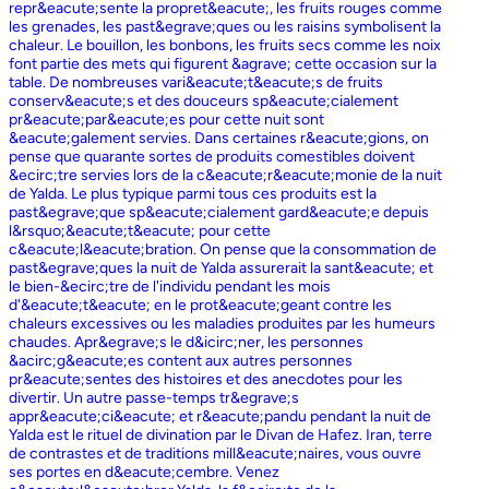
repr&eacute;sente la propret&eacute;, les fruits rouges comme
les grenades, les past&egrave;ques ou les raisins symbolisent la
chaleur. Le bouillon, les bonbons, les fruits secs comme les noix
font partie des mets qui figurent &agrave; cette occasion sur la
table. De nombreuses vari&eacute;t&eacute;s de fruits
conserv&eacute;s et des douceurs sp&eacute;cialement
pr&eacute;par&eacute;es pour cette nuit sont
&eacute;galement servies. Dans certaines r&eacute;gions, on
pense que quarante sortes de produits comestibles doivent
&ecirc;tre servies lors de la c&eacute;r&eacute;monie de la nuit
de Yalda. Le plus typique parmi tous ces produits est la
past&egrave;que sp&eacute;cialement gard&eacute;e depuis
l&rsquo;&eacute;t&eacute; pour cette
c&eacute;l&eacute;bration. On pense que la consommation de
past&egrave;ques la nuit de Yalda assurerait la sant&eacute; et
le bien-&ecirc;tre de l'individu pendant les mois
d'&eacute;t&eacute; en le prot&eacute;geant contre les
chaleurs excessives ou les maladies produites par les humeurs
chaudes. Apr&egrave;s le d&icirc;ner, les personnes
&acirc;g&eacute;es content aux autres personnes
pr&eacute;sentes des histoires et des anecdotes pour les
divertir. Un autre passe-temps tr&egrave;s
appr&eacute;ci&eacute; et r&eacute;pandu pendant la nuit de
Yalda est le rituel de divination par le Divan de Hafez. Iran, terre
de contrastes et de traditions mill&eacute;naires, vous ouvre
ses portes en d&eacute;cembre. Venez