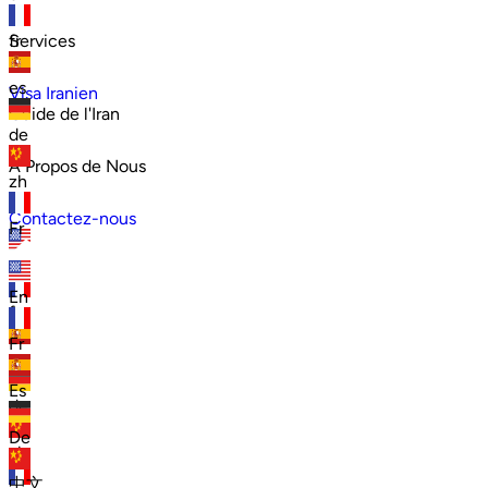
Services
fr
es
Visa Iranien
Guide de l'Iran
de
À Propos de Nous
zh
Contactez-nous
Fr
en
En
fr
Fr
es
Es
de
De
zh
中文