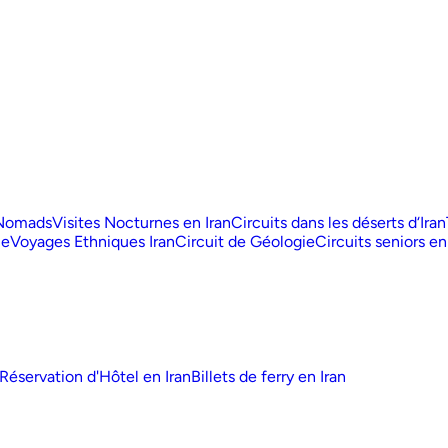
 Nomads
Visites Nocturnes en Iran
Circuits dans les déserts d‘Iran
ue
Voyages Ethniques Iran
Circuit de Géologie
Circuits seniors en
Réservation d'Hôtel en Iran
Billets de ferry en Iran