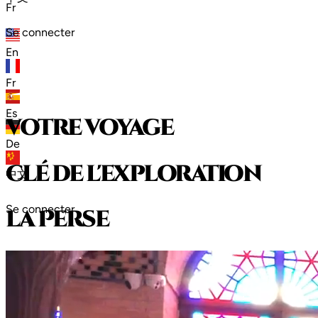
Fr
Se connecter
En
Fr
Es
votre voyage
De
clé de l'exploration
中文
Se connecter
l
a
P
e
r
s
e