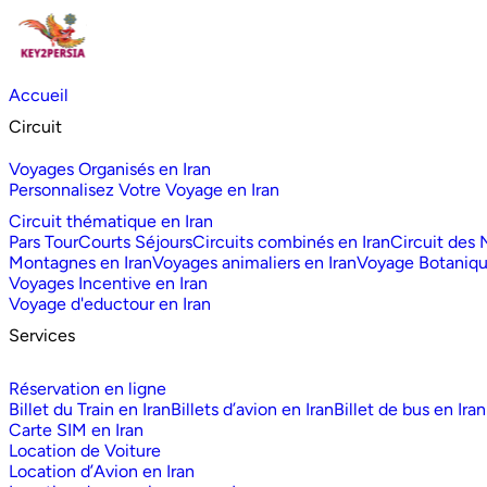
Accueil
Circuit
Voyages Organisés en Iran
Personnalisez Votre Voyage en Iran
Circuit thématique en Iran
Pars Tour
Courts Séjours
Circuits combinés en Iran
Circuit des
Montagnes en Iran
Voyages animaliers en Iran
Voyage Botaniq
Voyages Incentive en Iran
Voyage d'eductour en Iran
Services
Réservation en ligne
Billet du Train en Iran
Billets d’avion en Iran
Billet de bus en Iran
Carte SIM en Iran
Location de Voiture
Location d’Avion en Iran