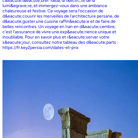
c&eacute;l&eacute;brer Yalda, la f&ecirc;te de la
lumi&egrave;re, et immergez-vous dans une ambiance
chaleureuse et festive. Ce voyage sera l'occasion de
d&eacute;couvrir les merveilles de l'architecture persane, de
d&eacute;guster une cuisine raffin&eacute;e et de faire de
belles rencontres. Un voyage en Iran en d&eacute;cembre,
c'est l'assurance de vivre une exp&eacute;rience unique et
inoubliable. Pour en savoir plus et r&eacute;server votre
s&eacute;jour, consultez notre tableau des d&eacute;parts :
https://fr.key2persia.com/dates-et-prix