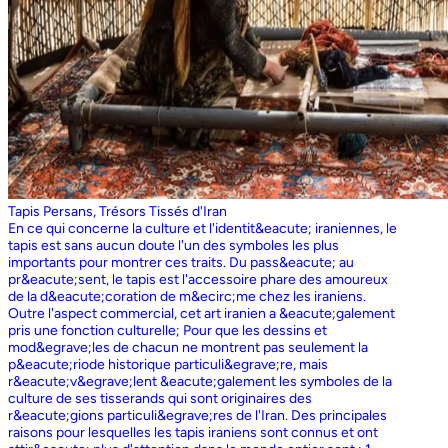
Tapis Persans, Trésors Tissés d'Iran
En ce qui concerne la culture et l'identit&eacute; iraniennes, le
tapis est sans aucun doute l'un des symboles les plus
importants pour montrer ces traits. Du pass&eacute; au
pr&eacute;sent, le tapis est l'accessoire phare des amoureux
de la d&eacute;coration de m&ecirc;me chez les iraniens.
Outre l'aspect commercial, cet art iranien a &eacute;galement
pris une fonction culturelle; Pour que les dessins et
mod&egrave;les de chacun ne montrent pas seulement la
p&eacute;riode historique particuli&egrave;re, mais
r&eacute;v&egrave;lent &eacute;galement les symboles de la
culture de ses tisserands qui sont originaires des
r&eacute;gions particuli&egrave;res de l'Iran. Des principales
raisons pour lesquelles les tapis iraniens sont connus et ont