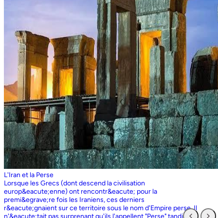
L'Iran et la Perse
Lorsque les Grecs (dont descend la civilisation europ&eacute;enne) ont rencontr&eacute; pour la premi&egrave;re fois les Iraniens, ces derniers r&eacute;gnaient sur ce territoire sous le nom d'Empire perse. Il n'&eacute;tait pas surprenant qu'ils l'appellent "Perse" tandis que les Perses, qui sont entr&eacute;s en contact pour la premi&egrave;re fois avec les Grecs ioniens, appelaient l'ensemble du territoire grec "Ionie". Aujourd'hui encore, les Iraniens utilisent le nom d'Ionie pour d&eacute;signer la Gr&egrave;ce (Yunan). La Perse ne faisait partie de l'Iran que dans la mesure o&ugrave; les Perses constituaient une partie du peuple iranien. Pourtant, elle avait parfois un sens encore plus large que l'Iran, car ce que l'on appelait historiquement la Perse ou l'empire perse comprenait non seulement un territoire beaucoup plus vaste que l'Iran actuel, mais aussi des pays et des peuples non iraniens comme l'&Eacute;gypte. "Perse" est rest&eacute; le terme europ&eacute;en pour l'Iran jusqu'en 1935, date &agrave; laquelle le gouvernement iranien a insist&eacute; pour que tous les pays appellent officiellement le pays par ce dernier nom. Mais le terme "Perse" a surv&eacute;cu et, encore aujourd'hui, pour de nombreux Occidentaux, la "Perse" a une connotation historique et culturelle beaucoup plus large que celle v&eacute;hicul&eacute;e par le terme "Iran", qu'ils confondaient parfois avec l'Irak. Beaucoup ne savent plus que l'Iran et la Perse sont la m&ecirc;me chose, pensant que l'Iran est aussi un pays arabe ! L'Iran actuel fait partie du plateau iranien, beaucoup plus vaste, dont l'ensemble a parfois fait partie de l'empire perse. Le pays est vaste, plus grand que le Royaume-Uni, la France, l'Espagne et l'Allemagne r&eacute;unis. Il est accident&eacute; et aride et, &agrave; l'exception de deux r&eacute;gions de plaine, il est constitu&eacute; de montagnes et de d&eacute;serts. Il y a deux grandes rang&eacute;es de montagnes, l'Alborz au nord, qui s'&eacute;tend du Caucase au nord-ouest jusqu'au Khorasan &agrave; l'est, et le Zagros, qui s'&eacute;tend de l'ouest au sud-est. Les grands d&eacute;serts, Dasht-e-Kavir et Dasht-e-Lut, tous deux situ&eacute;s &agrave; l'est, sont pratiquement inhabitables. Les deux r&eacute;gions de plaine sont le littoral de la mer Caspienne, qui se trouve au-dessous du niveau de la mer, a un climat subtropical et est couvert de for&ecirc;ts tropicales, et la plaine du Khuzestan au sud-ouest, qui est une continuation des terres fertiles de la M&eacute;sopotamie et est arros&eacute;e par le seul grand fleuve d'Iran, le Karun. Ainsi, la terre est abondante mais l'eau est rare, contrairement &agrave; un pays comme la Hollande o&ugrave; la terre est rare mais l'eau abondante. La raret&eacute; de l'eau a jou&eacute; un r&ocirc;le majeur non seulement en influen&ccedil;ant la nature et les syst&egrave;mes de l'agriculture iranienne, mais aussi un certain nombre de facteurs sociologiques cl&eacute;s, y compris la cause et la nature des &Eacute;tats iraniens. L'&eacute;tendue des montagnes et du d&eacute;sert a naturellement divis&eacute; la population iranienne en groupes relativement isol&eacute;s. Mais l'aridit&eacute; a jou&eacute; un r&ocirc;le encore plus important &agrave; cet &eacute;gard, et ce au niveau des plus petites unit&eacute;s sociales. Dans la majeure partie du pays, l'agriculture et l'&eacute;levage du b&eacute;tail n'&eacute;taient possibles que l&agrave; o&ugrave; l'eau de pluie naturelle, un petit ruisseau, un canal d'eau souterrain, appel&eacute; Qanat, ou une combinaison de ces &eacute;l&eacute;ments fournissait l'approvisionnement minimal n&eacute;cessaire en eau. Le Qanat ou Kariz est un d&eacute;veloppement ing&eacute;nieux des temps anciens, qui remonte &agrave; bien avant la fondation de l'empire perse. &Agrave; partir d'une nappe phr&eacute;atique existante dans les hautes terres, un tunnel est creus&eacute; sous le sol, en pente descendante vers les basses terres (pr&egrave;s des fermes environnantes) o&ugrave; il remonte &agrave; la surface. L'eau qui s'&eacute;coule de la source par gravit&eacute; est ensuite distribu&eacute;e par d'&eacute;troits canaux l&agrave; o&ugrave; elle est n&eacute;cessaire pour l'irrigation et d'autres usages. Le peuple iranien &Agrave; l'origine, les Iraniens &eacute;taient plus une ethnie qu'une nation et les perses se comptaient comme un groupe parmi un bon nombre des Iraniens. A part le pays qui s'appelle aujourd'hui l'Iran, l'Afghanistan et le Tadjikistan appartiennent &eacute;galement &agrave; un territoire iranien plus large dans leurs concepts historiques et culturels. En plus la domaine culturelle iranienne d&eacute;passe encore plus loin que la fronti&egrave;re de l&rsquo;ensemble de ces trois pays et s'&eacute;tendant jusqu&rsquo;au cot&eacute; nordique de l'Inde, l'Ouzb&eacute;kistan, le Turkm&eacute;nistan, le Caucase et l'Anatolie : Aujourd&rsquo;hui , c&rsquo;est ce que l&rsquo;on appelle &lsquo;&rsquo; Monde Persan&rsquo;&rsquo; La langue persane est une des langues iraniennes, alors qu&rsquo;il en existe d'autres vari&eacute;t&eacute;s dont le kurde et le pashto. En Iran, certaines langues locales sont encore parl&eacute;es en tant que des langues vivantes tandis que d&rsquo;autre langues r&eacute;gionales que l&rsquo;iranienne sont &eacute;galement parl&eacute;s en Iran tels que le turc et l&rsquo;arabe. En plus, d'autres formats de la langue persane sont parl&eacute;es en Afghanistan et au Tadjikistan, si bien que les r&eacute;sidents dans ces trois pays arrivent &agrave; se comprendre lors de la conversation et de la communication litt&eacute;raire. Egalement d'autres dialectes persans sont parl&eacute;s en Iran. A vraie dire , n&rsquo;importe quel argument &agrave; propos de l&rsquo;histoire de l&rsquo;Iran, de son &eacute;conomie et de sa politique ne serait pas raisonnable sauf qu&rsquo;on puisse tenir en compte les nomades qui ont &eacute;tabli leurs royaume &agrave; partir de l&rsquo;&eacute;poque des Perses au Qajars qui r&eacute;gnaient jusuq&rsquo;aux20&egrave;me si&egrave;cle. Suit &agrave; la recherches des p&acirc;turages encore plus verts et des sols fertils, diff&eacute;rents &eacute;thnies comme le turques, sont partis vers les r&eacute;gions au nord, nord-est et l&rsquo;est de la Perse . Apr&egrave;s avoir s&rsquo;h&eacute;berger , ils fallait qu&rsquo;ils se pr&eacute;par&egrave;rent pour faire face aux &eacute;nemies etrang&egrave;res . La s&egrave;cheresse, l&rsquo;aridit&eacute; et la densit&eacute; de la population dan leurs propres r&eacute;gions fut la cause de l&rsquo;immigration vers la Perse. D&rsquo;autre part la manqu&eacute; de la pluie et l&rsquo;aridit&eacute; en Iran causait la miragartion des gens vers des r&eacute;gions plus verts : ils se d&eacute;pla&ccedil;aient tous les ann&eacute;es, pour aller vers les r&eacute;gions o&ugrave; il faisait agr&eacute;able pendant l&rsquo;hiver et des r&eacute;gions o&ugrave; le climat faisait moins chaud au cours de l&rsquo;&eacute;t&eacute;. En comparaison avec les les s&eacute;dentaires, les nomades ont des puissances militaires et ils sont plus dynamiques, et plus nombreux que les villageoises qu'ils attaquaient. Ces particularit&eacute;s permettent &agrave; une tribu ou &agrave; un ensemble de tribus de faire diriger les autres vers la formation d&rsquo;un &eacute;tat central : Ensuite il faisait les n&eacute;cessaires pour collecter directement ou via un moyen indirect, la totalit&eacute; des produits agricoles exc&eacute;dentaires pour fournir les affaires financi&egrave;res. Ainsi il devient un &eacute;tat central et capable &agrave; taille de contr&ocirc;ler, d'administrer et de d&eacute;fendre ses vastes territoires. La plupart des souverains iraniens se d&eacute;pla&ccedil;aient la plupart du temps et cette caract&eacute;ristique est racin&eacute; dans leurs origines et leurs esprits. Par exemple les Ach&eacute;m&eacute;nides dirigeaient leurs trois capitales et se d&eacute;pla&ccedil;aient entre : Suse, Pers&eacute;polis et Ecbatane et parfois quatre si on fait inclure la Babylon. D&egrave;s le d&eacute;but ; tous les gouvernements iraniens jusqu&rsquo;au 20&egrave;me si&egrave;cle, on &eacute;t&eacute; fond&eacute;s par des tribus nomades et apr&egrave;s avoir &ecirc;tre uni au sein du gouvernement , il fallait se pr&eacute;parer pour faire face aux d&eacute;fis comme l&rsquo;invasion des nomades dans le pays et ceux qui pourraient attaquer depuis des terres au-del&agrave; des fronti&egrave;res. D'une mani&egrave;re historique, l'Iran a &eacute;t&eacute; le carrefour entre l'Asie et l'Europe, l'Est et l'Ouest. Les personnes, les biens ainsi que les croyances, les normes et produits culturels y sont pass&eacute;s, g&eacute;n&eacute;ralement d'est en ouest, mais pas toujours. L'influence orientale &eacute;tait telle que beaucoup des anciens mythes et l&eacute;gendes iraniens provenaient des terres orientales de l'Iran, bien que l'islam et les Arabes soient venus de la direction oppos&eacute;e. Cette situation g&eacute;ographique particuli&egrave;re a donn&eacute; lieu &agrave; ce que l'on peut appeler &laquo; l'effet carrefour &raquo;, &agrave; la fois d&eacute;stabilisant et enrichissant le pays ; rendant ses habitants hospitaliers et amicaux envers les &eacute;trangers et aussi tr&egrave;s conscients de leur particularit&eacute;. L'une des cons&eacute;quences de l'effet de carrefour est le fait que l'Iran est maintenant peupl&eacute; d&rsquo;une vari&eacute;t&eacute; de communaut&eacute;s ethniques et linguistiques incluant ceux dont la langue maternelle est le persan, ainsi que les Kurdes, les Turcs, les Arabes, les Baloutches, etc. On rencontre les Turcophones dans la r&eacute;gion Nord-ouest de l'Azerba&iuml;djan, aujourd'hui divis&eacute;e en plusieurs provinces, &agrave; la fronti&egrave;re de la Turquie et du Caucase. D'autres peuples turcophones, comme les Turkm&egrave;nes du Centre-nord-est et les tribus turcophones comm