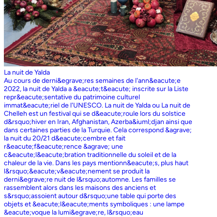
La nuit de Yalda
Au cours de derni&egrave;res semaines de l'ann&eacute;e
2022, la nuit de Yalda a &eacute;t&eacute; inscrite sur la Liste
repr&eacute;sentative du patrimoine culturel
immat&eacute;riel de l'UNESCO. La nuit de Yalda ou La nuit de
Chelleh est un festival qui se d&eacute;roule lors du solstice
d&rsquo;hiver en Iran, Afghanistan, Azerba&iuml;djan ainsi que
dans certaines parties de la Turquie. Cela correspond &agrave;
la nuit du 20/21 d&eacute;cembre et fait
r&eacute;f&eacute;rence &agrave; une
c&eacute;l&eacute;bration traditionnelle du soleil et de la
chaleur de la vie. Dans les pays mentionn&eacute;s, plus haut
l&rsquo;&eacute;v&eacute;nement se produit la
derni&egrave;re nuit de l&rsquo;automne. Les familles se
rassemblent alors dans les maisons des anciens et
s&rsquo;assoient autour d&rsquo;une table qui porte des
objets et &eacute;l&eacute;ments symboliques : une lampe
&eacute;voque la lumi&egrave;re, l&rsquo;eau