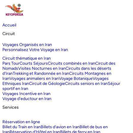
Accueil
Circuit
Voyages Organisés en Iran
Personnalisez Votre Voyage en Iran
Circuit thématique en Iran
Pars Tour
Courts Séjours
Circuits combinés en Iran
Circuit des
Nomads
Visites Nocturnes en Iran
Circuits dans les déserts
d‘Iran
Trekking et Randonnée en Iran
Circuits Montagnes en
Iran
Voyages animaliers en Iran
Voyage Botanique
Voyages
Ethniques Iran
Circuit de Géologie
Circuits seniors en Iran
Séjour
sportif en Iran
Voyages Incentive en Iran
Voyage d'eductour en Iran
Services
Réservation en ligne
Billet du Train en Iran
Billets d’avion en Iran
Billet de bus en
Iran
Réservation d'Hôtel en Iran
Billets de ferry en Iran