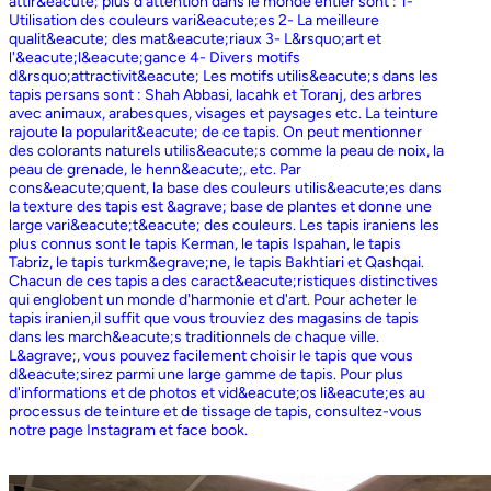
attir&eacute; plus d'attention dans le monde entier sont : 1-
Utilisation des couleurs vari&eacute;es 2- La meilleure
qualit&eacute; des mat&eacute;riaux 3- L&rsquo;art et
l'&eacute;l&eacute;gance 4- Divers motifs
d&rsquo;attractivit&eacute; Les motifs utilis&eacute;s dans les
tapis persans sont : Shah Abbasi, lacahk et Toranj, des arbres
avec animaux, arabesques, visages et paysages etc. La teinture
rajoute la popularit&eacute; de ce tapis. On peut mentionner
des colorants naturels utilis&eacute;s comme la peau de noix, la
peau de grenade, le henn&eacute;, etc. Par
cons&eacute;quent, la base des couleurs utilis&eacute;es dans
la texture des tapis est &agrave; base de plantes et donne une
large vari&eacute;t&eacute; des couleurs. Les tapis iraniens les
plus connus sont le tapis Kerman, le tapis Ispahan, le tapis
Tabriz, le tapis turkm&egrave;ne, le tapis Bakhtiari et Qashqai.
Chacun de ces tapis a des caract&eacute;ristiques distinctives
qui englobent un monde d'harmonie et d'art. Pour acheter le
tapis iranien,il suffit que vous trouviez des magasins de tapis
dans les march&eacute;s traditionnels de chaque ville.
L&agrave;, vous pouvez facilement choisir le tapis que vous
d&eacute;sirez parmi une large gamme de tapis. Pour plus
d'informations et de photos et vid&eacute;os li&eacute;es au
processus de teinture et de tissage de tapis, consultez-vous
notre page Instagram et face book.