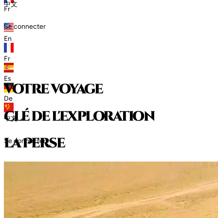
中文
Fr
Se connecter
En
Fr
Es
votre voyage
De
clé de l'exploration
中文
l
a
P
e
r
s
e
Se connecter