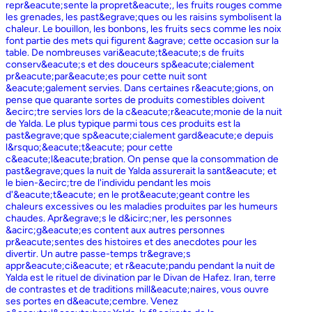
repr&eacute;sente la propret&eacute;, les fruits rouges comme
les grenades, les past&egrave;ques ou les raisins symbolisent la
chaleur. Le bouillon, les bonbons, les fruits secs comme les noix
font partie des mets qui figurent &agrave; cette occasion sur la
table. De nombreuses vari&eacute;t&eacute;s de fruits
conserv&eacute;s et des douceurs sp&eacute;cialement
pr&eacute;par&eacute;es pour cette nuit sont
&eacute;galement servies. Dans certaines r&eacute;gions, on
pense que quarante sortes de produits comestibles doivent
&ecirc;tre servies lors de la c&eacute;r&eacute;monie de la nuit
de Yalda. Le plus typique parmi tous ces produits est la
past&egrave;que sp&eacute;cialement gard&eacute;e depuis
l&rsquo;&eacute;t&eacute; pour cette
c&eacute;l&eacute;bration. On pense que la consommation de
past&egrave;ques la nuit de Yalda assurerait la sant&eacute; et
le bien-&ecirc;tre de l'individu pendant les mois
d'&eacute;t&eacute; en le prot&eacute;geant contre les
chaleurs excessives ou les maladies produites par les humeurs
chaudes. Apr&egrave;s le d&icirc;ner, les personnes
&acirc;g&eacute;es content aux autres personnes
pr&eacute;sentes des histoires et des anecdotes pour les
divertir. Un autre passe-temps tr&egrave;s
appr&eacute;ci&eacute; et r&eacute;pandu pendant la nuit de
Yalda est le rituel de divination par le Divan de Hafez. Iran, terre
de contrastes et de traditions mill&eacute;naires, vous ouvre
ses portes en d&eacute;cembre. Venez