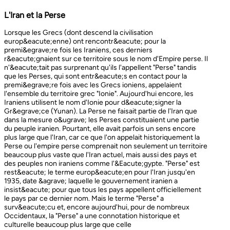
L'Iran et la Perse
Lorsque les Grecs (dont descend la civilisation europ&eacute;enne) ont rencontr&eacute; pour la premi&egrave;re fois les Iraniens, ces derniers r&eacute;gnaient sur ce territoire sous le nom d'Empire perse. Il n'&eacute;tait pas surprenant qu'ils l'appellent "Perse" tandis que les Perses, qui sont entr&eacute;s en contact pour la premi&egrave;re fois avec les Grecs ioniens, appelaient l'ensemble du territoire grec "Ionie". Aujourd'hui encore, les Iraniens utilisent le nom d'Ionie pour d&eacute;signer la Gr&egrave;ce (Yunan). La Perse ne faisait partie de l'Iran que dans la mesure o&ugrave; les Perses constituaient une partie du peuple iranien. Pourtant, elle avait parfois un sens encore plus large que l'Iran, car ce que l'on appelait historiquement la Perse ou l'empire perse comprenait non seulement un territoire beaucoup plus vaste que l'Iran actuel, mais aussi des pays et des peuples non iraniens comme l'&Eacute;gypte. "Perse" est rest&eacute; le terme europ&eacute;en pour l'Iran jusqu'en 1935, date &agrave; laquelle le gouvernement iranien a insist&eacute; pour que tous les pays appellent officiellement le pays par ce dernier nom. Mais le terme "Perse" a surv&eacute;cu et, encore aujourd'hui, pour de nombreux Occidentaux, la "Perse" a une connotation historique et culturelle beaucoup plus large que celle v&eacute;hicul&eacute;e par le terme "Iran", qu'ils confondaient parfois avec l'Irak. Beaucoup ne savent plus que l'Iran et la Perse sont la m&ecirc;me chose, pensant que l'Iran est aussi un pays arabe ! L'Iran actuel fait partie du plateau iranien, beaucoup plus vaste, dont l'ensemble a parfois fait partie de l'empire perse. Le pays est vaste, plus grand que le Royaume-Uni, la France, l'Espagne et l'Allemagne r&eacute;unis. Il est accident&eacute; et aride et, &agrave; l'exception de deux r&eacute;gions de plaine, il est constitu&eacute; de montagnes et de d&eacute;serts. Il y a deux grandes rang&eacute;es de montagnes, l'Alborz au nord, qui s'&eacute;tend du Caucase au nord-ouest jusqu'au Khorasan &agrave; l'est, et le Zagros, qui s'&eacute;tend de l'ouest au sud-est. Les grands d&eacute;serts, Dasht-e-Kavir et Dasht-e-Lut, tous deux situ&eacute;s &agrave; l'est, sont pratiquement inhabitables. Les deux r&eacute;gions de plaine sont le littoral de la mer Caspienne, qui se trouve au-dessous du niveau de la mer, a un climat subtropical et est couvert de for&ecirc;ts tropicales, et la plaine du Khuzestan au sud-ouest, qui est une continuation des terres fertiles de la M&eacute;sopotamie et est arros&eacute;e par le seul grand fleuve d'Iran, le Karun. Ainsi, la terre est abondante mais l'eau est rare, contrairement &agrave; un pays comme la Hollande o&ugrave; la terre est rare mais l'eau abondante. La raret&eacute; de l'eau a jou&eacute; un r&ocirc;le majeur non seulement en influen&ccedil;ant la nature et les syst&egrave;mes de l'agriculture iranienne, mais aussi un certain nombre de facteurs sociologiques cl&eacute;s, y compris la cause et la nature des &Eacute;tats iraniens. L'&eacute;tendue des montagnes et du d&eacute;sert a naturellement divis&eacute; la population iranienne en groupes relativement isol&eacute;s. Mais l'aridit&eacute; a jou&eacute; un r&ocirc;le encore plus important &agrave; cet &eacute;gard, et ce au niveau des plus petites unit&eacute;s sociales. Dans la majeure partie du pays, l'agriculture et l'&eacute;levage du b&eacute;tail n'&eacute;taient possibles que l&agrave; o&ugrave; l'eau de pluie naturelle, un petit ruisseau, un canal d'eau souterrain, appel&eacute; Qanat, ou une combinaison de ces &eacute;l&eacute;ments fournissait l'approvisionnement minimal n&eacute;cessaire en eau. Le Qanat ou Kariz est un d&eacute;veloppement ing&eacute;nieux des temps anciens, qui remonte &agrave; bien avant la fondation de l'empire perse. &Agrave; partir d'une nappe phr&eacute;atique existante dans les hautes terres, un tunnel est creus&eacute; sous le sol, en pente descendante vers les basses terres (pr&egrave;s des fermes environnantes) o&ugrave; il remonte &agrave; la surface. L'eau qui s'&eacute;coule de la source par gravit&eacute; est ensuite distribu&eacute;e par d'&eacute;troits canaux l&agrave; o&ugrave; elle est n&eacute;cessaire pour l'irrigation et d'autres usages. Le peuple iranien &Agrave; l'origine, les Iraniens &eacute;taient plus une ethnie qu'une nation et les perses se comptaient comme un groupe parmi un bon nombre des Iraniens. A part le pays qui s'appelle aujourd'hui l'Iran, l'Afghanistan et le Tadjikistan appartiennent &eacute;galement &agrave; un territoire iranien plus large dans leurs concepts historiques et culturels. En plus la domaine culturelle iranienne d&eacute;passe encore plus loin que la fronti&egrave;re de l&rsquo;ensemble de ces trois pays et s'&eacute;tendant jusqu&rsquo;au cot&eacute; nordique de l'Inde, l'Ouzb&eacute;kistan, le Turkm&eacute;nistan, le Caucase et l'Anatolie : Aujourd&rsquo;hui , c&rsquo;est ce que l&rsquo;on appelle &lsquo;&rsquo; Monde Persan&rsquo;&rsquo; La langue persane est une des langues iraniennes, alors qu&rsquo;il en existe d'autres vari&eacute;t&eacute;s dont le kurde et le pashto. En Iran, certaines langues locales sont encore parl&eacute;es en tant que des langues vivantes tandis que d&rsquo;autre langues r&eacute;gionales que l&rsquo;iranienne sont &eacute;galement parl&eacute;s en Iran tels que le turc et l&rsquo;arabe. En plus, d'autres formats de la langue persane sont parl&eacute;es en Afghanistan et au Tadjikistan, si bien que les r&eacute;sidents dans ces trois pays arrivent &agrave; se comprendre lors de la conversation et de la communication litt&eacute;raire. Egalement d'autres dialectes persans sont parl&eacute;s en Iran. A vraie dire , n&rsquo;importe quel argument &agrave; propos de l&rsquo;histoire de l&rsquo;Iran, de son &eacute;conomie et de sa politique ne serait pas raisonnable sauf qu&rsquo;on puisse tenir en compte les nomades qui ont &eacute;tabli leurs royaume &agrave; partir de l&rsquo;&eacute;poque des Perses au Qajars qui r&eacute;gnaient jusuq&rsquo;aux20&egrave;me si&egrave;cle. Suit &agrave; la recherches des p&acirc;turages encore plus verts et des sols fertils, diff&eacute;rents &eacute;thnies comme le turques, sont partis vers les r&eacute;gions au nord, nord-est et l&rsquo;est de la Perse . Apr&egrave;s avoir s&rsquo;h&eacute;berger , ils fallait qu&rsquo;ils se pr&eacute;par&egrave;rent pour faire face aux &eacute;nemies etrang&egrave;res . La s&egrave;cheresse, l&rsquo;aridit&eacute; et la densit&eacute; de la population dan leurs propres r&eacute;gions fut la cause de l&rsquo;immigration vers la Perse. D&rsquo;autre part la manqu&eacute; de la pluie et l&rsquo;aridit&eacute; en Iran causait la miragartion des gens vers des r&eacute;gions plus verts : ils se d&eacute;pla&ccedil;aient tous les ann&eacute;es, pour aller vers les r&eacute;gions o&ugrave; il faisait agr&eacute;able pendant l&rsquo;hiver et des r&eacute;gions o&ugrave; le climat faisait moins chaud au cours de l&rsquo;&eacute;t&eacute;. En comparaison avec les les s&eacute;dentaires, les nomades ont des puissances militaires et ils sont plus dynamiques, et plus nombreux que les villageoises qu'ils attaquaient. Ces particularit&eacute;s permettent &agrave; une tribu ou &agrave; un ensemble de tribus de faire diriger les autres vers la formation d&rsquo;un &eacute;tat central : Ensuite il faisait les n&eacute;cessaires pour collecter directement ou via un moyen indirect, la totalit&eacute; des produits agricoles exc&eacute;dentaires pour fournir les affaires financi&egrave;res. Ainsi il devient un &eacute;tat central et capable &agrave; taille de contr&ocirc;ler, d'administrer et de d&eacute;fendre ses vastes territoires. La plupart des souverains iraniens se d&eacute;pla&ccedil;aient la plupart du temps et cette caract&eacute;ristique est racin&eacute; dans leurs origines et leurs esprits. Par exemple les Ach&eacute;m&eacute;nides dirigeaient leurs trois capitales et se d&eacute;pla&ccedil;aient entre : Suse, Pers&eacute;polis et Ecbatane et parfois quatre si on fait inclure la Babylon. D&egrave;s le d&eacute;but ; tous les gouvernements iraniens jusqu&rsquo;au 20&egrave;me si&egrave;cle, on &eacute;t&eacute; fond&eacute;s par des tribus nomades et apr&egrave;s avoir &ecirc;tre uni au sein du gouvernement , il fallait se pr&eacute;parer pour faire face aux d&eacute;fis comme l&rsquo;invasion des nomades dans le pays et ceux qui pourraient attaquer depuis des terres au-del&agrave; des fronti&egrave;res. D'une mani&egrave;re historique, l'Iran a &eacute;t&eacute; le carrefour entre l'Asie et l'Europe, l'Est et l'Ouest. Les personnes, les biens ainsi que les croyances, les normes et produits culturels y sont pass&eacute;s, g&eacute;n&eacute;ralement d'est en ouest, mais pas toujours. L'influence orientale &eacute;tait telle que beaucoup des anciens mythes et l&eacute;gendes iraniens provenaient des terres orientales de l'Iran, bien que l'islam et les Arabes soient venus de la direction oppos&eacute;e. Cette situation g&eacute;ographique particuli&egrave;re a donn&eacute; lieu &agrave; ce que l'on peut appeler &laquo; l'effet carrefour &raquo;, &agrave; la fois d&eacute;stabilisant et enrichissant le pays ; rendant ses habitants hospitaliers et amicaux envers les &eacute;trangers et aussi tr&egrave;s conscients de leur particularit&eacute;. L'une des cons&eacute;quences de l'effet de carrefour est le fait que l'Iran est maintenant peupl&eacute; d&rsquo;une vari&eacute;t&eacute; de communaut&eacute;s ethniques et linguistiques incluant ceux dont la langue maternelle est le persan, ainsi que les Kurdes, les Turcs, les Arabes, les Baloutches, etc. On rencontre les Turcophones dans la r&eacute;gion Nord-ouest de l'Azerba&iuml;djan, aujourd'hui divis&eacute;e en plusieurs provinces, &agrave; la fronti&egrave;re de la Turquie et du Caucase. D'autres peuples turcophones, comme les Turkm&egrave;nes du Centre-nord-est et les tribus turcophones comm