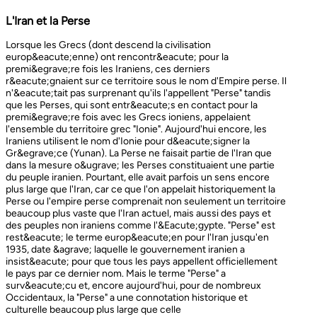
L'Iran et la Perse
Lorsque les Grecs (dont descend la civilisation europ&eacute;enne) ont rencontr&eacute; pour la premi&egrave;re fois les Iraniens, ces derniers r&eacute;gnaient sur ce territoire sous le nom d'Empire perse. Il n'&eacute;tait pas surprenant qu'ils l'appellent "Perse" tandis que les Perses, qui sont entr&eacute;s en contact pour la premi&egrave;re fois avec les Grecs ioniens, appelaient l'ensemble du territoire grec "Ionie". Aujourd'hui encore, les Iraniens utilisent le nom d'Ionie pour d&eacute;signer la Gr&egrave;ce (Yunan). La Perse ne faisait partie de l'Iran que dans la mesure o&ugrave; les Perses constituaient une partie du peuple iranien. Pourtant, elle avait parfois un sens encore plus large que l'Iran, car ce que l'on appelait historiquement la Perse ou l'empire perse comprenait non seulement un territoire beaucoup plus vaste que l'Iran actuel, mais aussi des pays et des peuples non iraniens comme l'&Eacute;gypte. "Perse" est rest&eacute; le terme europ&eacute;en pour l'Iran jusqu'en 1935, date &agrave; laquelle le gouvernement iranien a insist&eacute; pour que tous les pays appellent officiellement le pays par ce dernier nom. Mais le terme "Perse" a surv&eacute;cu et, encore aujourd'hui, pour de nombreux Occidentaux, la "Perse" a une connotation historique et culturelle beaucoup plus large que celle v&eacute;hicul&eacute;e par le terme "Iran", qu'ils confondaient parfois avec l'Irak. Beaucoup ne savent plus que l'Iran et la Perse sont la m&ecirc;me chose, pensant que l'Iran est aussi un pays arabe ! L'Iran actuel fait partie du plateau iranien, beaucoup plus vaste, dont l'ensemble a parfois fait partie de l'empire perse. Le pays est vaste, plus grand que le Royaume-Uni, la France, l'Espagne et l'Allemagne r&eacute;unis. Il est accident&eacute; et aride et, &agrave; l'exception de deux r&eacute;gions de plaine, il est constitu&eacute; de montagnes et de d&eacute;serts. Il y a deux grandes rang&eacute;es de montagnes, l'Alborz au nord, qui s'&eacute;tend du Caucase au nord-ouest jusqu'au Khorasan &agrave; l'est, et le Zagros, qui s'&eacute;tend de l'ouest au sud-est. Les grands d&eacute;serts, Dasht-e-Kavir et Dasht-e-Lut, tous deux situ&eacute;s &agrave; l'est, sont pratiquement inhabitables. Les deux r&eacute;gions de plaine sont le littoral de la mer Caspienne, qui se trouve au-dessous du niveau de la mer, a un climat subtropical et est couvert de for&ecirc;ts tropicales, et la plaine du Khuzestan au sud-ouest, qui est une continuation des terres fertiles de la M&eacute;sopotamie et est arros&eacute;e par le seul grand fleuve d'Iran, le Karun. Ainsi, la terre est abondante mais l'eau est rare, contrairement &agrave; un pays comme la Hollande o&ugrave; la terre est rare mais l'eau abondante. La raret&eacute; de l'eau a jou&eacute; un r&ocirc;le majeur non seulement en influen&ccedil;ant la nature et les syst&egrave;mes de l'agriculture iranienne, mais aussi un certain nombre de facteurs sociologiques cl&eacute;s, y compris la cause et la nature des &Eacute;tats iraniens. L'&eacute;tendue des montagnes et du d&eacute;sert a naturellement divis&eacute; la population iranienne en groupes relativement isol&eacute;s. Mais l'aridit&eacute; a jou&eacute; un r&ocirc;le encore plus important &agrave; cet &eacute;gard, et ce au niveau des plus petites unit&eacute;s sociales. Dans la majeure partie du pays, l'agriculture et l'&eacute;levage du b&eacute;tail n'&eacute;taient possibles que l&agrave; o&ugrave; l'eau de pluie naturelle, un petit ruisseau, un canal d'eau souterrain, appel&eacute; Qanat, ou une combinaison de ces &eacute;l&eacute;ments fournissait l'approvisionnement minimal n&eacute;cessaire en eau. Le Qanat ou Kariz est un d&eacute;veloppement ing&eacute;nieux des temps anciens, qui remonte &agrave; bien avant la fondation de l'empire perse. &Agrave; partir d'une nappe phr&eacute;atique existante dans les hautes terres, un tunnel est creus&eacute; sous le sol, en pente descendante vers les basses terres (pr&egrave;s des fermes environnantes) o&ugrave; il remonte &agrave; la surface. L'eau qui s'&eacute;coule de la source par gravit&eacute; est ensuite distribu&eacute;e par d'&eacute;troits canaux l&agrave; o&ugrave; elle est n&eacute;cessaire pour l'irrigation et d'autres usages. Le peuple iranien &Agrave; l'origine, les Iraniens &eacute;taient plus une ethnie qu'une nation et les perses se comptaient comme un groupe parmi un bon nombre des Iraniens. A part le pays qui s'appelle aujourd'hui l'Iran, l'Afghanistan et le Tadjikistan appartiennent &eacute;galement &agrave; un territoire iranien plus large dans leurs concepts historiques et culturels. En plus la domaine culturelle iranienne d&eacute;passe encore plus loin que la fronti&egrave;re de l&rsquo;ensemble de ces trois pays et s'&eacute;tendant jusqu&rsquo;au cot&eacute; nordique de l'Inde, l'Ouzb&eacute;kistan, le Turkm&eacute;nistan, le Caucase et l'Anatolie : Aujourd&rsquo;hui , c&rsquo;est ce que l&rsquo;on appelle &lsquo;&rsquo; Monde Persan&rsquo;&rsquo; La langue persane est une des langues iraniennes, alors qu&rsquo;il en existe d'autres vari&eacute;t&eacute;s dont le kurde et le pashto. En Iran, certaines langues locales sont encore parl&eacute;es en tant que des langues vivantes tandis que d&rsquo;autre langues r&eacute;gionales que l&rsquo;iranienne sont &eacute;galement parl&eacute;s en Iran tels que le turc et l&rsquo;arabe. En plus, d'autres formats de la langue persane sont parl&eacute;es en Afghanistan et au Tadjikistan, si bien que les r&eacute;sidents dans ces trois pays arrivent &agrave; se comprendre lors de la conversation et de la communication litt&eacute;raire. Egalement d'autres dialectes persans sont parl&eacute;s en Iran. A vraie dire , n&rsquo;importe quel argument &agrave; propos de l&rsquo;histoire de l&rsquo;Iran, de son &eacute;conomie et de sa politique ne serait pas raisonnable sauf qu&rsquo;on puisse tenir en compte les nomades qui ont &eacute;tabli leurs royaume &agrave; partir de l&rsquo;&eacute;poque des Perses au Qajars qui r&eacute;gnaient jusuq&rsquo;aux20&egrave;me si&egrave;cle. Suit &agrave; la recherches des p&acirc;turages encore plus verts et des sols fertils, diff&eacute;rents &eacute;thnies comme le turques, sont partis vers les r&eacute;gions au nord, nord-est et l&rsquo;est de la Perse . Apr&egrave;s avoir s&rsquo;h&eacute;berger , ils fallait qu&rsquo;ils se pr&eacute;par&egrave;rent pour faire face aux &eacute;nemies etrang&egrave;res . La s&egrave;cheresse, l&rsquo;aridit&eacute; et la densit&eacute; de la population dan leurs propres r&eacute;gions fut la cause de l&rsquo;immigration vers la Perse. D&rsquo;autre part la manqu&eacute; de la pluie et l&rsquo;aridit&eacute; en Iran causait la miragartion des gens vers des r&eacute;gions plus verts : ils se d&eacute;pla&ccedil;aient tous les ann&eacute;es, pour aller vers les r&eacute;gions o&ugrave; il faisait agr&eacute;able pendant l&rsquo;hiver et des r&eacute;gions o&ugrave; le climat faisait moins chaud au cours de l&rsquo;&eacute;t&eacute;. En comparaison avec les les s&eacute;dentaires, les nomades ont des puissances militaires et ils sont plus dynamiques, et plus nombreux que les villageoises qu'ils attaquaient. Ces particularit&eacute;s permettent &agrave; une tribu ou &agrave; un ensemble de tribus de faire diriger les autres vers la formation d&rsquo;un &eacute;tat central : Ensuite il faisait les n&eacute;cessaires pour collecter directement ou via un moyen indirect, la totalit&eacute; des produits agricoles exc&eacute;dentaires pour fournir les affaires financi&egrave;res. Ainsi il devient un &eacute;tat central et capable &agrave; taille de contr&ocirc;ler, d'administrer et de d&eacute;fendre ses vastes territoires. La plupart des souverains iraniens se d&eacute;pla&ccedil;aient la plupart du temps et cette caract&eacute;ristique est racin&eacute; dans leurs origines et leurs esprits. Par exemple les Ach&eacute;m&eacute;nides dirigeaient leurs trois capitales et se d&eacute;pla&ccedil;aient entre : Suse, Pers&eacute;polis et Ecbatane et parfois quatre si on fait inclure la Babylon. D&egrave;s le d&eacute;but ; tous les gouvernements iraniens jusqu&rsquo;au 20&egrave;me si&egrave;cle, on &eacute;t&eacute; fond&eacute;s par des tribus nomades et apr&egrave;s avoir &ecirc;tre uni au sein du gouvernement , il fallait se pr&eacute;parer pour faire face aux d&eacute;fis comme l&rsquo;invasion des nomades dans le pays et ceux qui pourraient attaquer depuis des terres au-del&agrave; des fronti&egrave;res. D'une mani&egrave;re historique, l'Iran a &eacute;t&eacute; le carrefour entre l'Asie et l'Europe, l'Est et l'Ouest. Les personnes, les biens ainsi que les croyances, les normes et produits culturels y sont pass&eacute;s, g&eacute;n&eacute;ralement d'est en ouest, mais pas toujours. L'influence orientale &eacute;tait telle que beaucoup des anciens mythes et l&eacute;gendes iraniens provenaient des terres orientales de l'Iran, bien que l'islam et les Arabes soient venus de la direction oppos&eacute;e. Cette situation g&eacute;ographique particuli&egrave;re a donn&eacute; lieu &agrave; ce que l'on peut appeler &laquo; l'effet carrefour &raquo;, &agrave; la fois d&eacute;stabilisant et enrichissant le pays ; rendant ses habitants hospitaliers et amicaux envers les &eacute;trangers et aussi tr&egrave;s conscients de leur particularit&eacute;. L'une des cons&eacute;quences de l'effet de carrefour est le fait que l'Iran est maintenant peupl&eacute; d&rsquo;une vari&eacute;t&eacute; de communaut&eacute;s ethniques et linguistiques incluant ceux dont la langue maternelle est le persan, ainsi que les Kurdes, les Turcs, les Arabes, les Baloutches, etc. On rencontre les Turcophones dans la r&eacute;gion Nord-ouest de l'Azerba&iuml;djan, aujourd'hui divis&eacute;e en plusieurs provinces, &agrave; la fronti&egrave;re de la Turquie et du Caucase. D'autres peuples turcophones, comme les Turkm&egrave;nes du Centre-nord-est et les tribus turcophones comm