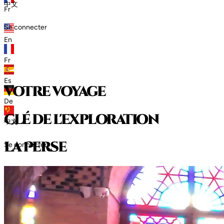
中文
Fr
Se connecter
En
Fr
Es
votre voyage
De
clé de l'exploration
中文
l
a
P
e
r
s
e
Se connecter