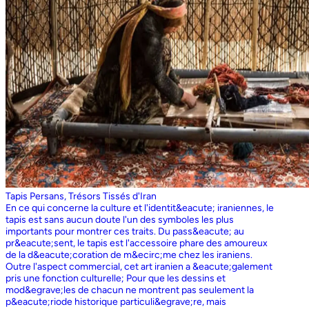
Tapis Persans, Trésors Tissés d'Iran
En ce qui concerne la culture et l'identit&eacute; iraniennes, le
tapis est sans aucun doute l'un des symboles les plus
importants pour montrer ces traits. Du pass&eacute; au
pr&eacute;sent, le tapis est l'accessoire phare des amoureux
de la d&eacute;coration de m&ecirc;me chez les iraniens.
Outre l'aspect commercial, cet art iranien a &eacute;galement
pris une fonction culturelle; Pour que les dessins et
mod&egrave;les de chacun ne montrent pas seulement la
p&eacute;riode historique particuli&egrave;re, mais