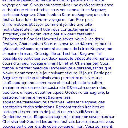
est une exp&eacute;rience unique qui peut enrichir votre
voyage en Iran. Si vous souhaitez vivre une exp&eacute;rience
authentique et inoubliable, nous vous conseillons &agrave;
participer &agrave; Charshanbeh Soori ou &agrave; un autre
festival local lors de votre voyage en Iran. Pour plus
d'informations et savoir comment joindre une telle
festivit&eacute;, il suffit de nous contacter via email :
info@key2persia.com Participer aux deux festivals :
Charshanbeh Soori et Nowruz Le saviez-vous ? Les deux
festivals, Charshanbeh Soori et Nowruz, se d&eacute;roulent
g&eacute;n&eacute;ralement au cours de la troisi&egrave;me
semaine de mars. Cela signifie qu'il est tout &agrave; fait
possible de participer aux deux &eacute;v&eacute;nements au
cours d'un seul voyage en Iran ! En effet, Charshanbeh Soori
tombe le dernier mardi de l'ann&eacute;e persane, tandis que
Nowruz commence le jour suivant et dure 13 jours. Participer
&agrave; ces deux festivals vous permettra de vivre une
exp&eacute;rience immersive et inoubliable de la culture
iranienne. Vous aurez l'occasion de: D&eacute;couvrir des
traditions uniques et authentiques. Go&ucirc;ter &agrave; la
gastronomie iranienne et &agrave; ses
sp&eacute;cialit&eacute;s festives. Assister &agrave; des
spectacles et des animations. Rencontrer des Iraniens et
partager des moments de joie et de convivialit&eacute;.
Contactez-nous d&egrave;s aujourd'hui pour en savoir plus sur
Charshanbeh Soori et les autres festivals locaux auxquels vous
pouvez participer lors de votre voyage en Iran. Voici comment