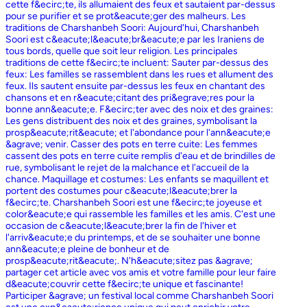
cette f&ecirc;te, ils allumaient des feux et sautaient par-dessus
pour se purifier et se prot&eacute;ger des malheurs. Les
traditions de Charshanbeh Soori: Aujourd'hui, Charshanbeh
Soori est c&eacute;l&eacute;br&eacute;e par les Iraniens de
tous bords, quelle que soit leur religion. Les principales
traditions de cette f&ecirc;te incluent: Sauter par-dessus des
feux: Les familles se rassemblent dans les rues et allument des
feux. Ils sautent ensuite par-dessus les feux en chantant des
chansons et en r&eacute;citant des pri&egrave;res pour la
bonne ann&eacute;e. F&ecirc;ter avec des noix et des graines:
Les gens distribuent des noix et des graines, symbolisant la
prosp&eacute;rit&eacute; et l'abondance pour l'ann&eacute;e
&agrave; venir. Casser des pots en terre cuite: Les femmes
cassent des pots en terre cuite remplis d'eau et de brindilles de
rue, symbolisant le rejet de la malchance et l'accueil de la
chance. Maquillage et costumes: Les enfants se maquillent et
portent des costumes pour c&eacute;l&eacute;brer la
f&ecirc;te. Charshanbeh Soori est une f&ecirc;te joyeuse et
color&eacute;e qui rassemble les familles et les amis. C'est une
occasion de c&eacute;l&eacute;brer la fin de l'hiver et
l'arriv&eacute;e du printemps, et de se souhaiter une bonne
ann&eacute;e pleine de bonheur et de
prosp&eacute;rit&eacute;. N'h&eacute;sitez pas &agrave;
partager cet article avec vos amis et votre famille pour leur faire
d&eacute;couvrir cette f&ecirc;te unique et fascinante!
Participer &agrave; un festival local comme Charshanbeh Soori