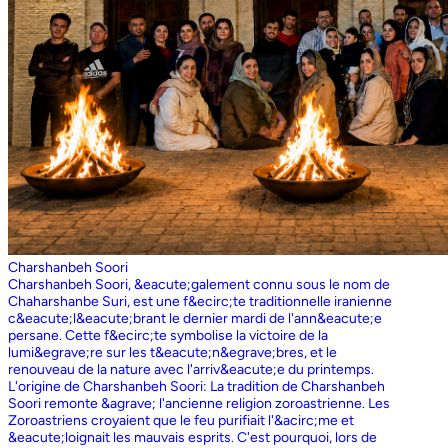
Charshanbeh Soori
Charshanbeh Soori, &eacute;galement connu sous le nom de
Chaharshanbe Suri, est une f&ecirc;te traditionnelle iranienne
c&eacute;l&eacute;brant le dernier mardi de l'ann&eacute;e
persane. Cette f&ecirc;te symbolise la victoire de la
lumi&egrave;re sur les t&eacute;n&egrave;bres, et le
renouveau de la nature avec l'arriv&eacute;e du printemps.
L'origine de Charshanbeh Soori: La tradition de Charshanbeh
Soori remonte &agrave; l'ancienne religion zoroastrienne. Les
Zoroastriens croyaient que le feu purifiait l'&acirc;me et
&eacute;loignait les mauvais esprits. C'est pourquoi, lors de