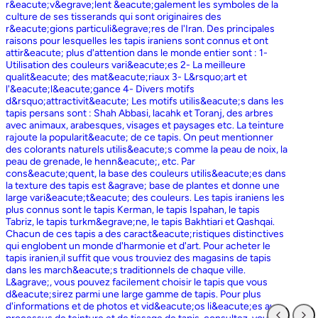
r&eacute;v&egrave;lent &eacute;galement les symboles de la
culture de ses tisserands qui sont originaires des
r&eacute;gions particuli&egrave;res de l'Iran. Des principales
raisons pour lesquelles les tapis iraniens sont connus et ont
attir&eacute; plus d'attention dans le monde entier sont : 1-
Utilisation des couleurs vari&eacute;es 2- La meilleure
qualit&eacute; des mat&eacute;riaux 3- L&rsquo;art et
l'&eacute;l&eacute;gance 4- Divers motifs
d&rsquo;attractivit&eacute; Les motifs utilis&eacute;s dans les
tapis persans sont : Shah Abbasi, lacahk et Toranj, des arbres
avec animaux, arabesques, visages et paysages etc. La teinture
rajoute la popularit&eacute; de ce tapis. On peut mentionner
des colorants naturels utilis&eacute;s comme la peau de noix, la
peau de grenade, le henn&eacute;, etc. Par
cons&eacute;quent, la base des couleurs utilis&eacute;es dans
la texture des tapis est &agrave; base de plantes et donne une
large vari&eacute;t&eacute; des couleurs. Les tapis iraniens les
plus connus sont le tapis Kerman, le tapis Ispahan, le tapis
Tabriz, le tapis turkm&egrave;ne, le tapis Bakhtiari et Qashqai.
Chacun de ces tapis a des caract&eacute;ristiques distinctives
qui englobent un monde d'harmonie et d'art. Pour acheter le
tapis iranien,il suffit que vous trouviez des magasins de tapis
dans les march&eacute;s traditionnels de chaque ville.
L&agrave;, vous pouvez facilement choisir le tapis que vous
d&eacute;sirez parmi une large gamme de tapis. Pour plus
d'informations et de photos et vid&eacute;os li&eacute;es au