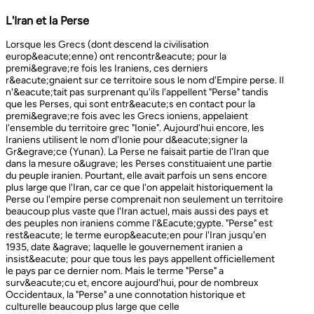
L'Iran et la Perse
Lorsque les Grecs (dont descend la civilisation europ&eacute;enne) ont rencontr&eacute; pour la premi&egrave;re fois les Iraniens, ces derniers r&eacute;gnaient sur ce territoire sous le nom d'Empire perse. Il n'&eacute;tait pas surprenant qu'ils l'appellent "Perse" tandis que les Perses, qui sont entr&eacute;s en contact pour la premi&egrave;re fois avec les Grecs ioniens, appelaient l'ensemble du territoire grec "Ionie". Aujourd'hui encore, les Iraniens utilisent le nom d'Ionie pour d&eacute;signer la Gr&egrave;ce (Yunan). La Perse ne faisait partie de l'Iran que dans la mesure o&ugrave; les Perses constituaient une partie du peuple iranien. Pourtant, elle avait parfois un sens encore plus large que l'Iran, car ce que l'on appelait historiquement la Perse ou l'empire perse comprenait non seulement un territoire beaucoup plus vaste que l'Iran actuel, mais aussi des pays et des peuples non iraniens comme l'&Eacute;gypte. "Perse" est rest&eacute; le terme europ&eacute;en pour l'Iran jusqu'en 1935, date &agrave; laquelle le gouvernement iranien a insist&eacute; pour que tous les pays appellent officiellement le pays par ce dernier nom. Mais le terme "Perse" a surv&eacute;cu et, encore aujourd'hui, pour de nombreux Occidentaux, la "Perse" a une connotation historique et culturelle beaucoup plus large que celle v&eacute;hicul&eacute;e par le terme "Iran", qu'ils confondaient parfois avec l'Irak. Beaucoup ne savent plus que l'Iran et la Perse sont la m&ecirc;me chose, pensant que l'Iran est aussi un pays arabe ! L'Iran actuel fait partie du plateau iranien, beaucoup plus vaste, dont l'ensemble a parfois fait partie de l'empire perse. Le pays est vaste, plus grand que le Royaume-Uni, la France, l'Espagne et l'Allemagne r&eacute;unis. Il est accident&eacute; et aride et, &agrave; l'exception de deux r&eacute;gions de plaine, il est constitu&eacute; de montagnes et de d&eacute;serts. Il y a deux grandes rang&eacute;es de montagnes, l'Alborz au nord, qui s'&eacute;tend du Caucase au nord-ouest jusqu'au Khorasan &agrave; l'est, et le Zagros, qui s'&eacute;tend de l'ouest au sud-est. Les grands d&eacute;serts, Dasht-e-Kavir et Dasht-e-Lut, tous deux situ&eacute;s &agrave; l'est, sont pratiquement inhabitables. Les deux r&eacute;gions de plaine sont le littoral de la mer Caspienne, qui se trouve au-dessous du niveau de la mer, a un climat subtropical et est couvert de for&ecirc;ts tropicales, et la plaine du Khuzestan au sud-ouest, qui est une continuation des terres fertiles de la M&eacute;sopotamie et est arros&eacute;e par le seul grand fleuve d'Iran, le Karun. Ainsi, la terre est abondante mais l'eau est rare, contrairement &agrave; un pays comme la Hollande o&ugrave; la terre est rare mais l'eau abondante. La raret&eacute; de l'eau a jou&eacute; un r&ocirc;le majeur non seulement en influen&ccedil;ant la nature et les syst&egrave;mes de l'agriculture iranienne, mais aussi un certain nombre de facteurs sociologiques cl&eacute;s, y compris la cause et la nature des &Eacute;tats iraniens. L'&eacute;tendue des montagnes et du d&eacute;sert a naturellement divis&eacute; la population iranienne en groupes relativement isol&eacute;s. Mais l'aridit&eacute; a jou&eacute; un r&ocirc;le encore plus important &agrave; cet &eacute;gard, et ce au niveau des plus petites unit&eacute;s sociales. Dans la majeure partie du pays, l'agriculture et l'&eacute;levage du b&eacute;tail n'&eacute;taient possibles que l&agrave; o&ugrave; l'eau de pluie naturelle, un petit ruisseau, un canal d'eau souterrain, appel&eacute; Qanat, ou une combinaison de ces &eacute;l&eacute;ments fournissait l'approvisionnement minimal n&eacute;cessaire en eau. Le Qanat ou Kariz est un d&eacute;veloppement ing&eacute;nieux des temps anciens, qui remonte &agrave; bien avant la fondation de l'empire perse. &Agrave; partir d'une nappe phr&eacute;atique existante dans les hautes terres, un tunnel est creus&eacute; sous le sol, en pente descendante vers les basses terres (pr&egrave;s des fermes environnantes) o&ugrave; il remonte &agrave; la surface. L'eau qui s'&eacute;coule de la source par gravit&eacute; est ensuite distribu&eacute;e par d'&eacute;troits canaux l&agrave; o&ugrave; elle est n&eacute;cessaire pour l'irrigation et d'autres usages. Le peuple iranien &Agrave; l'origine, les Iraniens &eacute;taient plus une ethnie qu'une nation et les perses se comptaient comme un groupe parmi un bon nombre des Iraniens. A part le pays qui s'appelle aujourd'hui l'Iran, l'Afghanistan et le Tadjikistan appartiennent &eacute;galement &agrave; un territoire iranien plus large dans leurs concepts historiques et culturels. En plus la domaine culturelle iranienne d&eacute;passe encore plus loin que la fronti&egrave;re de l&rsquo;ensemble de ces trois pays et s'&eacute;tendant jusqu&rsquo;au cot&eacute; nordique de l'Inde, l'Ouzb&eacute;kistan, le Turkm&eacute;nistan, le Caucase et l'Anatolie : Aujourd&rsquo;hui , c&rsquo;est ce que l&rsquo;on appelle &lsquo;&rsquo; Monde Persan&rsquo;&rsquo; La langue persane est une des langues iraniennes, alors qu&rsquo;il en existe d'autres vari&eacute;t&eacute;s dont le kurde et le pashto. En Iran, certaines langues locales sont encore parl&eacute;es en tant que des langues vivantes tandis que d&rsquo;autre langues r&eacute;gionales que l&rsquo;iranienne sont &eacute;galement parl&eacute;s en Iran tels que le turc et l&rsquo;arabe. En plus, d'autres formats de la langue persane sont parl&eacute;es en Afghanistan et au Tadjikistan, si bien que les r&eacute;sidents dans ces trois pays arrivent &agrave; se comprendre lors de la conversation et de la communication litt&eacute;raire. Egalement d'autres dialectes persans sont parl&eacute;s en Iran. A vraie dire , n&rsquo;importe quel argument &agrave; propos de l&rsquo;histoire de l&rsquo;Iran, de son &eacute;conomie et de sa politique ne serait pas raisonnable sauf qu&rsquo;on puisse tenir en compte les nomades qui ont &eacute;tabli leurs royaume &agrave; partir de l&rsquo;&eacute;poque des Perses au Qajars qui r&eacute;gnaient jusuq&rsquo;aux20&egrave;me si&egrave;cle. Suit &agrave; la recherches des p&acirc;turages encore plus verts et des sols fertils, diff&eacute;rents &eacute;thnies comme le turques, sont partis vers les r&eacute;gions au nord, nord-est et l&rsquo;est de la Perse . Apr&egrave;s avoir s&rsquo;h&eacute;berger , ils fallait qu&rsquo;ils se pr&eacute;par&egrave;rent pour faire face aux &eacute;nemies etrang&egrave;res . La s&egrave;cheresse, l&rsquo;aridit&eacute; et la densit&eacute; de la population dan leurs propres r&eacute;gions fut la cause de l&rsquo;immigration vers la Perse. D&rsquo;autre part la manqu&eacute; de la pluie et l&rsquo;aridit&eacute; en Iran causait la miragartion des gens vers des r&eacute;gions plus verts : ils se d&eacute;pla&ccedil;aient tous les ann&eacute;es, pour aller vers les r&eacute;gions o&ugrave; il faisait agr&eacute;able pendant l&rsquo;hiver et des r&eacute;gions o&ugrave; le climat faisait moins chaud au cours de l&rsquo;&eacute;t&eacute;. En comparaison avec les les s&eacute;dentaires, les nomades ont des puissances militaires et ils sont plus dynamiques, et plus nombreux que les villageoises qu'ils attaquaient. Ces particularit&eacute;s permettent &agrave; une tribu ou &agrave; un ensemble de tribus de faire diriger les autres vers la formation d&rsquo;un &eacute;tat central : Ensuite il faisait les n&eacute;cessaires pour collecter directement ou via un moyen indirect, la totalit&eacute; des produits agricoles exc&eacute;dentaires pour fournir les affaires financi&egrave;res. Ainsi il devient un &eacute;tat central et capable &agrave; taille de contr&ocirc;ler, d'administrer et de d&eacute;fendre ses vastes territoires. La plupart des souverains iraniens se d&eacute;pla&ccedil;aient la plupart du temps et cette caract&eacute;ristique est racin&eacute; dans leurs origines et leurs esprits. Par exemple les Ach&eacute;m&eacute;nides dirigeaient leurs trois capitales et se d&eacute;pla&ccedil;aient entre : Suse, Pers&eacute;polis et Ecbatane et parfois quatre si on fait inclure la Babylon. D&egrave;s le d&eacute;but ; tous les gouvernements iraniens jusqu&rsquo;au 20&egrave;me si&egrave;cle, on &eacute;t&eacute; fond&eacute;s par des tribus nomades et apr&egrave;s avoir &ecirc;tre uni au sein du gouvernement , il fallait se pr&eacute;parer pour faire face aux d&eacute;fis comme l&rsquo;invasion des nomades dans le pays et ceux qui pourraient attaquer depuis des terres au-del&agrave; des fronti&egrave;res. D'une mani&egrave;re historique, l'Iran a &eacute;t&eacute; le carrefour entre l'Asie et l'Europe, l'Est et l'Ouest. Les personnes, les biens ainsi que les croyances, les normes et produits culturels y sont pass&eacute;s, g&eacute;n&eacute;ralement d'est en ouest, mais pas toujours. L'influence orientale &eacute;tait telle que beaucoup des anciens mythes et l&eacute;gendes iraniens provenaient des terres orientales de l'Iran, bien que l'islam et les Arabes soient venus de la direction oppos&eacute;e. Cette situation g&eacute;ographique particuli&egrave;re a donn&eacute; lieu &agrave; ce que l'on peut appeler &laquo; l'effet carrefour &raquo;, &agrave; la fois d&eacute;stabilisant et enrichissant le pays ; rendant ses habitants hospitaliers et amicaux envers les &eacute;trangers et aussi tr&egrave;s conscients de leur particularit&eacute;. L'une des cons&eacute;quences de l'effet de carrefour est le fait que l'Iran est maintenant peupl&eacute; d&rsquo;une vari&eacute;t&eacute; de communaut&eacute;s ethniques et linguistiques incluant ceux dont la langue maternelle est le persan, ainsi que les Kurdes, les Turcs, les Arabes, les Baloutches, etc. On rencontre les Turcophones dans la r&eacute;gion Nord-ouest de l'Azerba&iuml;djan, aujourd'hui divis&eacute;e en plusieurs provinces, &agrave; la fronti&egrave;re de la Turquie et du Caucase. D'autres peuples turcophones, comme les Turkm&egrave;nes du Centre-nord-est et les tribus turcophones comm