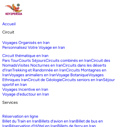
Accueil
Circuit
Voyages Organisés en Iran
Personnalisez Votre Voyage en Iran
Circuit thématique en Iran
Pars Tour
Courts Séjours
Circuits combinés en Iran
Circuit des
Nomads
Visites Nocturnes en Iran
Circuits dans les déserts
d‘Iran
Trekking et Randonnée en Iran
Circuits Montagnes en
Iran
Voyages animaliers en Iran
Voyage Botanique
Voyages
Ethniques Iran
Circuit de Géologie
Circuits seniors en Iran
Séjour
sportif en Iran
Voyages Incentive en Iran
Voyage d'eductour en Iran
Services
Réservation en ligne
Billet du Train en Iran
Billets d’avion en Iran
Billet de bus en
Iran
Réservation d'Hôtel en Iran
Billets de ferry en Iran