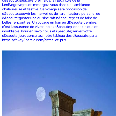
c&eacute;l&eacute;brer Yalda, la f&ecirc;te de la
lumi&egrave;re, et immergez-vous dans une ambiance
chaleureuse et festive. Ce voyage sera l'occasion de
d&eacute;couvrir les merveilles de l'architecture persane, de
d&eacute;guster une cuisine raffin&eacute;e et de faire de
belles rencontres. Un voyage en Iran en d&eacute;cembre,
c'est l'assurance de vivre une exp&eacute;rience unique et
inoubliable. Pour en savoir plus et r&eacute;server votre
s&eacute;jour, consultez notre tableau des d&eacute;parts :
https://fr.key2persia.com/dates-et-prix