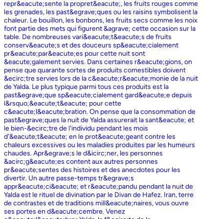
repr&eacute;sente la propret&eacute;, les fruits rouges comme
les grenades, les past&egrave;ques ou les raisins symbolisent la
chaleur. Le bouillon, les bonbons, les fruits secs comme les noix
font partie des mets qui figurent &agrave; cette occasion sur la
table. De nombreuses vari&eacute;t&eacute;s de fruits
conserv&eacute;s et des douceurs sp&eacute;cialement
pr&eacute;par&eacute;es pour cette nuit sont
&eacute;galement servies. Dans certaines r&eacute;gions, on
pense que quarante sortes de produits comestibles doivent
&ecirc;tre servies lors de la c&eacute;r&eacute;monie de la nuit
de Yalda. Le plus typique parmi tous ces produits est la
past&egrave;que sp&eacute;cialement gard&eacute;e depuis
l&rsquo;&eacute;t&eacute; pour cette
c&eacute;l&eacute;bration. On pense que la consommation de
past&egrave;ques la nuit de Yalda assurerait la sant&eacute; et
le bien-&ecirc;tre de l'individu pendant les mois
d'&eacute;t&eacute; en le prot&eacute;geant contre les
chaleurs excessives ou les maladies produites par les humeurs
chaudes. Apr&egrave;s le d&icirc;ner, les personnes
&acirc;g&eacute;es content aux autres personnes
pr&eacute;sentes des histoires et des anecdotes pour les
divertir. Un autre passe-temps tr&egrave;s
appr&eacute;ci&eacute; et r&eacute;pandu pendant la nuit de
Yalda est le rituel de divination par le Divan de Hafez. Iran, terre
de contrastes et de traditions mill&eacute;naires, vous ouvre
ses portes en d&eacute;cembre. Venez