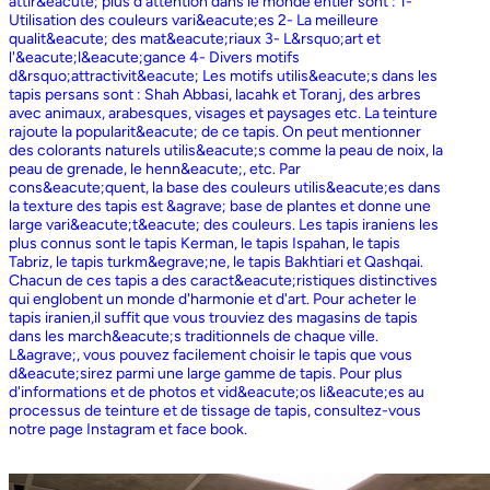
attir&eacute; plus d'attention dans le monde entier sont : 1-
Utilisation des couleurs vari&eacute;es 2- La meilleure
qualit&eacute; des mat&eacute;riaux 3- L&rsquo;art et
l'&eacute;l&eacute;gance 4- Divers motifs
d&rsquo;attractivit&eacute; Les motifs utilis&eacute;s dans les
tapis persans sont : Shah Abbasi, lacahk et Toranj, des arbres
avec animaux, arabesques, visages et paysages etc. La teinture
rajoute la popularit&eacute; de ce tapis. On peut mentionner
des colorants naturels utilis&eacute;s comme la peau de noix, la
peau de grenade, le henn&eacute;, etc. Par
cons&eacute;quent, la base des couleurs utilis&eacute;es dans
la texture des tapis est &agrave; base de plantes et donne une
large vari&eacute;t&eacute; des couleurs. Les tapis iraniens les
plus connus sont le tapis Kerman, le tapis Ispahan, le tapis
Tabriz, le tapis turkm&egrave;ne, le tapis Bakhtiari et Qashqai.
Chacun de ces tapis a des caract&eacute;ristiques distinctives
qui englobent un monde d'harmonie et d'art. Pour acheter le
tapis iranien,il suffit que vous trouviez des magasins de tapis
dans les march&eacute;s traditionnels de chaque ville.
L&agrave;, vous pouvez facilement choisir le tapis que vous
d&eacute;sirez parmi une large gamme de tapis. Pour plus
d'informations et de photos et vid&eacute;os li&eacute;es au
processus de teinture et de tissage de tapis, consultez-vous
notre page Instagram et face book.