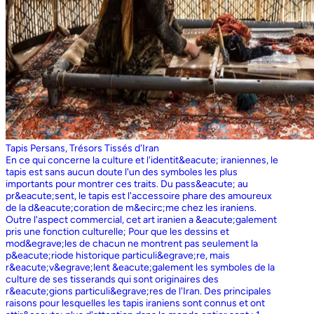
Tapis Persans, Trésors Tissés d'Iran
En ce qui concerne la culture et l'identit&eacute; iraniennes, le
tapis est sans aucun doute l'un des symboles les plus
importants pour montrer ces traits. Du pass&eacute; au
pr&eacute;sent, le tapis est l'accessoire phare des amoureux
de la d&eacute;coration de m&ecirc;me chez les iraniens.
Outre l'aspect commercial, cet art iranien a &eacute;galement
pris une fonction culturelle; Pour que les dessins et
mod&egrave;les de chacun ne montrent pas seulement la
p&eacute;riode historique particuli&egrave;re, mais
r&eacute;v&egrave;lent &eacute;galement les symboles de la
culture de ses tisserands qui sont originaires des
r&eacute;gions particuli&egrave;res de l'Iran. Des principales
raisons pour lesquelles les tapis iraniens sont connus et ont