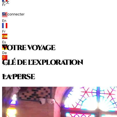
中文
Fr
Se connecter
En
Fr
Es
votre voyage
De
clé de l'exploration
中文
l
a
P
e
r
s
e
Se connecter