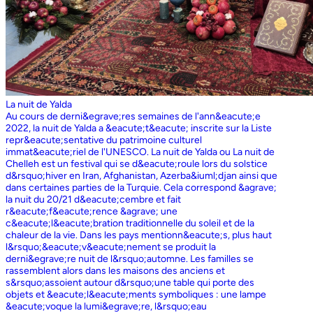
La nuit de Yalda
Au cours de derni&egrave;res semaines de l'ann&eacute;e
2022, la nuit de Yalda a &eacute;t&eacute; inscrite sur la Liste
repr&eacute;sentative du patrimoine culturel
immat&eacute;riel de l'UNESCO. La nuit de Yalda ou La nuit de
Chelleh est un festival qui se d&eacute;roule lors du solstice
d&rsquo;hiver en Iran, Afghanistan, Azerba&iuml;djan ainsi que
dans certaines parties de la Turquie. Cela correspond &agrave;
la nuit du 20/21 d&eacute;cembre et fait
r&eacute;f&eacute;rence &agrave; une
c&eacute;l&eacute;bration traditionnelle du soleil et de la
chaleur de la vie. Dans les pays mentionn&eacute;s, plus haut
l&rsquo;&eacute;v&eacute;nement se produit la
derni&egrave;re nuit de l&rsquo;automne. Les familles se
rassemblent alors dans les maisons des anciens et
s&rsquo;assoient autour d&rsquo;une table qui porte des
objets et &eacute;l&eacute;ments symboliques : une lampe
&eacute;voque la lumi&egrave;re, l&rsquo;eau