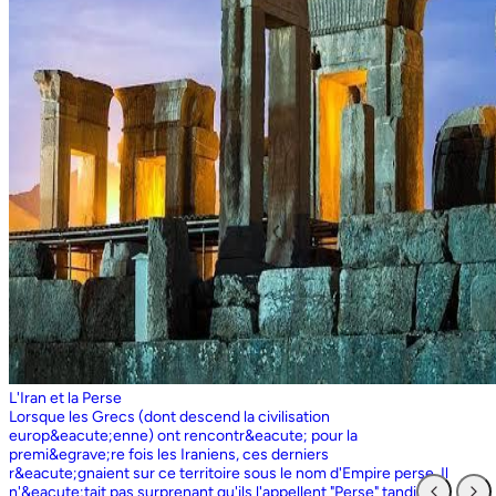
L'Iran et la Perse
Lorsque les Grecs (dont descend la civilisation europ&eacute;enne) ont rencontr&eacute; pour la premi&egrave;re fois les Iraniens, ces derniers r&eacute;gnaient sur ce territoire sous le nom d'Empire perse. Il n'&eacute;tait pas surprenant qu'ils l'appellent "Perse" tandis que les Perses, qui sont entr&eacute;s en contact pour la premi&egrave;re fois avec les Grecs ioniens, appelaient l'ensemble du territoire grec "Ionie". Aujourd'hui encore, les Iraniens utilisent le nom d'Ionie pour d&eacute;signer la Gr&egrave;ce (Yunan). La Perse ne faisait partie de l'Iran que dans la mesure o&ugrave; les Perses constituaient une partie du peuple iranien. Pourtant, elle avait parfois un sens encore plus large que l'Iran, car ce que l'on appelait historiquement la Perse ou l'empire perse comprenait non seulement un territoire beaucoup plus vaste que l'Iran actuel, mais aussi des pays et des peuples non iraniens comme l'&Eacute;gypte. "Perse" est rest&eacute; le terme europ&eacute;en pour l'Iran jusqu'en 1935, date &agrave; laquelle le gouvernement iranien a insist&eacute; pour que tous les pays appellent officiellement le pays par ce dernier nom. Mais le terme "Perse" a surv&eacute;cu et, encore aujourd'hui, pour de nombreux Occidentaux, la "Perse" a une connotation historique et culturelle beaucoup plus large que celle v&eacute;hicul&eacute;e par le terme "Iran", qu'ils confondaient parfois avec l'Irak. Beaucoup ne savent plus que l'Iran et la Perse sont la m&ecirc;me chose, pensant que l'Iran est aussi un pays arabe ! L'Iran actuel fait partie du plateau iranien, beaucoup plus vaste, dont l'ensemble a parfois fait partie de l'empire perse. Le pays est vaste, plus grand que le Royaume-Uni, la France, l'Espagne et l'Allemagne r&eacute;unis. Il est accident&eacute; et aride et, &agrave; l'exception de deux r&eacute;gions de plaine, il est constitu&eacute; de montagnes et de d&eacute;serts. Il y a deux grandes rang&eacute;es de montagnes, l'Alborz au nord, qui s'&eacute;tend du Caucase au nord-ouest jusqu'au Khorasan &agrave; l'est, et le Zagros, qui s'&eacute;tend de l'ouest au sud-est. Les grands d&eacute;serts, Dasht-e-Kavir et Dasht-e-Lut, tous deux situ&eacute;s &agrave; l'est, sont pratiquement inhabitables. Les deux r&eacute;gions de plaine sont le littoral de la mer Caspienne, qui se trouve au-dessous du niveau de la mer, a un climat subtropical et est couvert de for&ecirc;ts tropicales, et la plaine du Khuzestan au sud-ouest, qui est une continuation des terres fertiles de la M&eacute;sopotamie et est arros&eacute;e par le seul grand fleuve d'Iran, le Karun. Ainsi, la terre est abondante mais l'eau est rare, contrairement &agrave; un pays comme la Hollande o&ugrave; la terre est rare mais l'eau abondante. La raret&eacute; de l'eau a jou&eacute; un r&ocirc;le majeur non seulement en influen&ccedil;ant la nature et les syst&egrave;mes de l'agriculture iranienne, mais aussi un certain nombre de facteurs sociologiques cl&eacute;s, y compris la cause et la nature des &Eacute;tats iraniens. L'&eacute;tendue des montagnes et du d&eacute;sert a naturellement divis&eacute; la population iranienne en groupes relativement isol&eacute;s. Mais l'aridit&eacute; a jou&eacute; un r&ocirc;le encore plus important &agrave; cet &eacute;gard, et ce au niveau des plus petites unit&eacute;s sociales. Dans la majeure partie du pays, l'agriculture et l'&eacute;levage du b&eacute;tail n'&eacute;taient possibles que l&agrave; o&ugrave; l'eau de pluie naturelle, un petit ruisseau, un canal d'eau souterrain, appel&eacute; Qanat, ou une combinaison de ces &eacute;l&eacute;ments fournissait l'approvisionnement minimal n&eacute;cessaire en eau. Le Qanat ou Kariz est un d&eacute;veloppement ing&eacute;nieux des temps anciens, qui remonte &agrave; bien avant la fondation de l'empire perse. &Agrave; partir d'une nappe phr&eacute;atique existante dans les hautes terres, un tunnel est creus&eacute; sous le sol, en pente descendante vers les basses terres (pr&egrave;s des fermes environnantes) o&ugrave; il remonte &agrave; la surface. L'eau qui s'&eacute;coule de la source par gravit&eacute; est ensuite distribu&eacute;e par d'&eacute;troits canaux l&agrave; o&ugrave; elle est n&eacute;cessaire pour l'irrigation et d'autres usages. Le peuple iranien &Agrave; l'origine, les Iraniens &eacute;taient plus une ethnie qu'une nation et les perses se comptaient comme un groupe parmi un bon nombre des Iraniens. A part le pays qui s'appelle aujourd'hui l'Iran, l'Afghanistan et le Tadjikistan appartiennent &eacute;galement &agrave; un territoire iranien plus large dans leurs concepts historiques et culturels. En plus la domaine culturelle iranienne d&eacute;passe encore plus loin que la fronti&egrave;re de l&rsquo;ensemble de ces trois pays et s'&eacute;tendant jusqu&rsquo;au cot&eacute; nordique de l'Inde, l'Ouzb&eacute;kistan, le Turkm&eacute;nistan, le Caucase et l'Anatolie : Aujourd&rsquo;hui , c&rsquo;est ce que l&rsquo;on appelle &lsquo;&rsquo; Monde Persan&rsquo;&rsquo; La langue persane est une des langues iraniennes, alors qu&rsquo;il en existe d'autres vari&eacute;t&eacute;s dont le kurde et le pashto. En Iran, certaines langues locales sont encore parl&eacute;es en tant que des langues vivantes tandis que d&rsquo;autre langues r&eacute;gionales que l&rsquo;iranienne sont &eacute;galement parl&eacute;s en Iran tels que le turc et l&rsquo;arabe. En plus, d'autres formats de la langue persane sont parl&eacute;es en Afghanistan et au Tadjikistan, si bien que les r&eacute;sidents dans ces trois pays arrivent &agrave; se comprendre lors de la conversation et de la communication litt&eacute;raire. Egalement d'autres dialectes persans sont parl&eacute;s en Iran. A vraie dire , n&rsquo;importe quel argument &agrave; propos de l&rsquo;histoire de l&rsquo;Iran, de son &eacute;conomie et de sa politique ne serait pas raisonnable sauf qu&rsquo;on puisse tenir en compte les nomades qui ont &eacute;tabli leurs royaume &agrave; partir de l&rsquo;&eacute;poque des Perses au Qajars qui r&eacute;gnaient jusuq&rsquo;aux20&egrave;me si&egrave;cle. Suit &agrave; la recherches des p&acirc;turages encore plus verts et des sols fertils, diff&eacute;rents &eacute;thnies comme le turques, sont partis vers les r&eacute;gions au nord, nord-est et l&rsquo;est de la Perse . Apr&egrave;s avoir s&rsquo;h&eacute;berger , ils fallait qu&rsquo;ils se pr&eacute;par&egrave;rent pour faire face aux &eacute;nemies etrang&egrave;res . La s&egrave;cheresse, l&rsquo;aridit&eacute; et la densit&eacute; de la population dan leurs propres r&eacute;gions fut la cause de l&rsquo;immigration vers la Perse. D&rsquo;autre part la manqu&eacute; de la pluie et l&rsquo;aridit&eacute; en Iran causait la miragartion des gens vers des r&eacute;gions plus verts : ils se d&eacute;pla&ccedil;aient tous les ann&eacute;es, pour aller vers les r&eacute;gions o&ugrave; il faisait agr&eacute;able pendant l&rsquo;hiver et des r&eacute;gions o&ugrave; le climat faisait moins chaud au cours de l&rsquo;&eacute;t&eacute;. En comparaison avec les les s&eacute;dentaires, les nomades ont des puissances militaires et ils sont plus dynamiques, et plus nombreux que les villageoises qu'ils attaquaient. Ces particularit&eacute;s permettent &agrave; une tribu ou &agrave; un ensemble de tribus de faire diriger les autres vers la formation d&rsquo;un &eacute;tat central : Ensuite il faisait les n&eacute;cessaires pour collecter directement ou via un moyen indirect, la totalit&eacute; des produits agricoles exc&eacute;dentaires pour fournir les affaires financi&egrave;res. Ainsi il devient un &eacute;tat central et capable &agrave; taille de contr&ocirc;ler, d'administrer et de d&eacute;fendre ses vastes territoires. La plupart des souverains iraniens se d&eacute;pla&ccedil;aient la plupart du temps et cette caract&eacute;ristique est racin&eacute; dans leurs origines et leurs esprits. Par exemple les Ach&eacute;m&eacute;nides dirigeaient leurs trois capitales et se d&eacute;pla&ccedil;aient entre : Suse, Pers&eacute;polis et Ecbatane et parfois quatre si on fait inclure la Babylon. D&egrave;s le d&eacute;but ; tous les gouvernements iraniens jusqu&rsquo;au 20&egrave;me si&egrave;cle, on &eacute;t&eacute; fond&eacute;s par des tribus nomades et apr&egrave;s avoir &ecirc;tre uni au sein du gouvernement , il fallait se pr&eacute;parer pour faire face aux d&eacute;fis comme l&rsquo;invasion des nomades dans le pays et ceux qui pourraient attaquer depuis des terres au-del&agrave; des fronti&egrave;res. D'une mani&egrave;re historique, l'Iran a &eacute;t&eacute; le carrefour entre l'Asie et l'Europe, l'Est et l'Ouest. Les personnes, les biens ainsi que les croyances, les normes et produits culturels y sont pass&eacute;s, g&eacute;n&eacute;ralement d'est en ouest, mais pas toujours. L'influence orientale &eacute;tait telle que beaucoup des anciens mythes et l&eacute;gendes iraniens provenaient des terres orientales de l'Iran, bien que l'islam et les Arabes soient venus de la direction oppos&eacute;e. Cette situation g&eacute;ographique particuli&egrave;re a donn&eacute; lieu &agrave; ce que l'on peut appeler &laquo; l'effet carrefour &raquo;, &agrave; la fois d&eacute;stabilisant et enrichissant le pays ; rendant ses habitants hospitaliers et amicaux envers les &eacute;trangers et aussi tr&egrave;s conscients de leur particularit&eacute;. L'une des cons&eacute;quences de l'effet de carrefour est le fait que l'Iran est maintenant peupl&eacute; d&rsquo;une vari&eacute;t&eacute; de communaut&eacute;s ethniques et linguistiques incluant ceux dont la langue maternelle est le persan, ainsi que les Kurdes, les Turcs, les Arabes, les Baloutches, etc. On rencontre les Turcophones dans la r&eacute;gion Nord-ouest de l'Azerba&iuml;djan, aujourd'hui divis&eacute;e en plusieurs provinces, &agrave; la fronti&egrave;re de la Turquie et du Caucase. D'autres peuples turcophones, comme les Turkm&egrave;nes du Centre-nord-est et les tribus turcophones comm