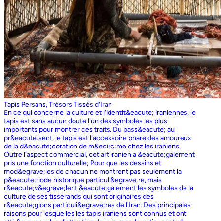
Tapis Persans, Trésors Tissés d'Iran
En ce qui concerne la culture et l'identit&eacute; iraniennes, le
tapis est sans aucun doute l'un des symboles les plus
importants pour montrer ces traits. Du pass&eacute; au
pr&eacute;sent, le tapis est l'accessoire phare des amoureux
de la d&eacute;coration de m&ecirc;me chez les iraniens.
Outre l'aspect commercial, cet art iranien a &eacute;galement
pris une fonction culturelle; Pour que les dessins et
mod&egrave;les de chacun ne montrent pas seulement la
p&eacute;riode historique particuli&egrave;re, mais
r&eacute;v&egrave;lent &eacute;galement les symboles de la
culture de ses tisserands qui sont originaires des
r&eacute;gions particuli&egrave;res de l'Iran. Des principales
raisons pour lesquelles les tapis iraniens sont connus et ont