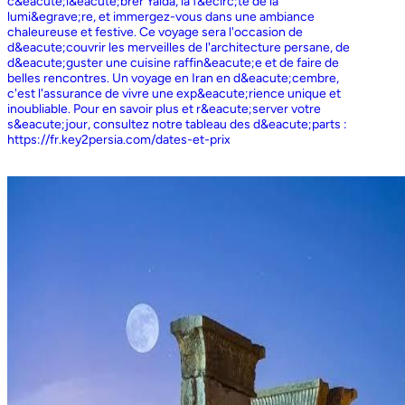
c&eacute;l&eacute;brer Yalda, la f&ecirc;te de la
lumi&egrave;re, et immergez-vous dans une ambiance
chaleureuse et festive. Ce voyage sera l'occasion de
d&eacute;couvrir les merveilles de l'architecture persane, de
d&eacute;guster une cuisine raffin&eacute;e et de faire de
belles rencontres. Un voyage en Iran en d&eacute;cembre,
c'est l'assurance de vivre une exp&eacute;rience unique et
inoubliable. Pour en savoir plus et r&eacute;server votre
s&eacute;jour, consultez notre tableau des d&eacute;parts :
https://fr.key2persia.com/dates-et-prix