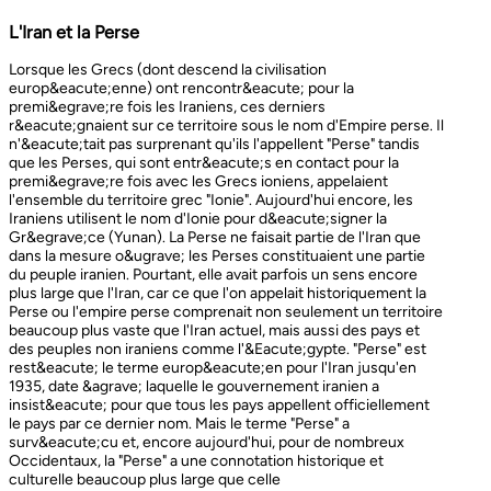
L'Iran et la Perse
Lorsque les Grecs (dont descend la civilisation europ&eacute;enne) ont rencontr&eacute; pour la premi&egrave;re fois les Iraniens, ces derniers r&eacute;gnaient sur ce territoire sous le nom d'Empire perse. Il n'&eacute;tait pas surprenant qu'ils l'appellent "Perse" tandis que les Perses, qui sont entr&eacute;s en contact pour la premi&egrave;re fois avec les Grecs ioniens, appelaient l'ensemble du territoire grec "Ionie". Aujourd'hui encore, les Iraniens utilisent le nom d'Ionie pour d&eacute;signer la Gr&egrave;ce (Yunan). La Perse ne faisait partie de l'Iran que dans la mesure o&ugrave; les Perses constituaient une partie du peuple iranien. Pourtant, elle avait parfois un sens encore plus large que l'Iran, car ce que l'on appelait historiquement la Perse ou l'empire perse comprenait non seulement un territoire beaucoup plus vaste que l'Iran actuel, mais aussi des pays et des peuples non iraniens comme l'&Eacute;gypte. "Perse" est rest&eacute; le terme europ&eacute;en pour l'Iran jusqu'en 1935, date &agrave; laquelle le gouvernement iranien a insist&eacute; pour que tous les pays appellent officiellement le pays par ce dernier nom. Mais le terme "Perse" a surv&eacute;cu et, encore aujourd'hui, pour de nombreux Occidentaux, la "Perse" a une connotation historique et culturelle beaucoup plus large que celle v&eacute;hicul&eacute;e par le terme "Iran", qu'ils confondaient parfois avec l'Irak. Beaucoup ne savent plus que l'Iran et la Perse sont la m&ecirc;me chose, pensant que l'Iran est aussi un pays arabe ! L'Iran actuel fait partie du plateau iranien, beaucoup plus vaste, dont l'ensemble a parfois fait partie de l'empire perse. Le pays est vaste, plus grand que le Royaume-Uni, la France, l'Espagne et l'Allemagne r&eacute;unis. Il est accident&eacute; et aride et, &agrave; l'exception de deux r&eacute;gions de plaine, il est constitu&eacute; de montagnes et de d&eacute;serts. Il y a deux grandes rang&eacute;es de montagnes, l'Alborz au nord, qui s'&eacute;tend du Caucase au nord-ouest jusqu'au Khorasan &agrave; l'est, et le Zagros, qui s'&eacute;tend de l'ouest au sud-est. Les grands d&eacute;serts, Dasht-e-Kavir et Dasht-e-Lut, tous deux situ&eacute;s &agrave; l'est, sont pratiquement inhabitables. Les deux r&eacute;gions de plaine sont le littoral de la mer Caspienne, qui se trouve au-dessous du niveau de la mer, a un climat subtropical et est couvert de for&ecirc;ts tropicales, et la plaine du Khuzestan au sud-ouest, qui est une continuation des terres fertiles de la M&eacute;sopotamie et est arros&eacute;e par le seul grand fleuve d'Iran, le Karun. Ainsi, la terre est abondante mais l'eau est rare, contrairement &agrave; un pays comme la Hollande o&ugrave; la terre est rare mais l'eau abondante. La raret&eacute; de l'eau a jou&eacute; un r&ocirc;le majeur non seulement en influen&ccedil;ant la nature et les syst&egrave;mes de l'agriculture iranienne, mais aussi un certain nombre de facteurs sociologiques cl&eacute;s, y compris la cause et la nature des &Eacute;tats iraniens. L'&eacute;tendue des montagnes et du d&eacute;sert a naturellement divis&eacute; la population iranienne en groupes relativement isol&eacute;s. Mais l'aridit&eacute; a jou&eacute; un r&ocirc;le encore plus important &agrave; cet &eacute;gard, et ce au niveau des plus petites unit&eacute;s sociales. Dans la majeure partie du pays, l'agriculture et l'&eacute;levage du b&eacute;tail n'&eacute;taient possibles que l&agrave; o&ugrave; l'eau de pluie naturelle, un petit ruisseau, un canal d'eau souterrain, appel&eacute; Qanat, ou une combinaison de ces &eacute;l&eacute;ments fournissait l'approvisionnement minimal n&eacute;cessaire en eau. Le Qanat ou Kariz est un d&eacute;veloppement ing&eacute;nieux des temps anciens, qui remonte &agrave; bien avant la fondation de l'empire perse. &Agrave; partir d'une nappe phr&eacute;atique existante dans les hautes terres, un tunnel est creus&eacute; sous le sol, en pente descendante vers les basses terres (pr&egrave;s des fermes environnantes) o&ugrave; il remonte &agrave; la surface. L'eau qui s'&eacute;coule de la source par gravit&eacute; est ensuite distribu&eacute;e par d'&eacute;troits canaux l&agrave; o&ugrave; elle est n&eacute;cessaire pour l'irrigation et d'autres usages. Le peuple iranien &Agrave; l'origine, les Iraniens &eacute;taient plus une ethnie qu'une nation et les perses se comptaient comme un groupe parmi un bon nombre des Iraniens. A part le pays qui s'appelle aujourd'hui l'Iran, l'Afghanistan et le Tadjikistan appartiennent &eacute;galement &agrave; un territoire iranien plus large dans leurs concepts historiques et culturels. En plus la domaine culturelle iranienne d&eacute;passe encore plus loin que la fronti&egrave;re de l&rsquo;ensemble de ces trois pays et s'&eacute;tendant jusqu&rsquo;au cot&eacute; nordique de l'Inde, l'Ouzb&eacute;kistan, le Turkm&eacute;nistan, le Caucase et l'Anatolie : Aujourd&rsquo;hui , c&rsquo;est ce que l&rsquo;on appelle &lsquo;&rsquo; Monde Persan&rsquo;&rsquo; La langue persane est une des langues iraniennes, alors qu&rsquo;il en existe d'autres vari&eacute;t&eacute;s dont le kurde et le pashto. En Iran, certaines langues locales sont encore parl&eacute;es en tant que des langues vivantes tandis que d&rsquo;autre langues r&eacute;gionales que l&rsquo;iranienne sont &eacute;galement parl&eacute;s en Iran tels que le turc et l&rsquo;arabe. En plus, d'autres formats de la langue persane sont parl&eacute;es en Afghanistan et au Tadjikistan, si bien que les r&eacute;sidents dans ces trois pays arrivent &agrave; se comprendre lors de la conversation et de la communication litt&eacute;raire. Egalement d'autres dialectes persans sont parl&eacute;s en Iran. A vraie dire , n&rsquo;importe quel argument &agrave; propos de l&rsquo;histoire de l&rsquo;Iran, de son &eacute;conomie et de sa politique ne serait pas raisonnable sauf qu&rsquo;on puisse tenir en compte les nomades qui ont &eacute;tabli leurs royaume &agrave; partir de l&rsquo;&eacute;poque des Perses au Qajars qui r&eacute;gnaient jusuq&rsquo;aux20&egrave;me si&egrave;cle. Suit &agrave; la recherches des p&acirc;turages encore plus verts et des sols fertils, diff&eacute;rents &eacute;thnies comme le turques, sont partis vers les r&eacute;gions au nord, nord-est et l&rsquo;est de la Perse . Apr&egrave;s avoir s&rsquo;h&eacute;berger , ils fallait qu&rsquo;ils se pr&eacute;par&egrave;rent pour faire face aux &eacute;nemies etrang&egrave;res . La s&egrave;cheresse, l&rsquo;aridit&eacute; et la densit&eacute; de la population dan leurs propres r&eacute;gions fut la cause de l&rsquo;immigration vers la Perse. D&rsquo;autre part la manqu&eacute; de la pluie et l&rsquo;aridit&eacute; en Iran causait la miragartion des gens vers des r&eacute;gions plus verts : ils se d&eacute;pla&ccedil;aient tous les ann&eacute;es, pour aller vers les r&eacute;gions o&ugrave; il faisait agr&eacute;able pendant l&rsquo;hiver et des r&eacute;gions o&ugrave; le climat faisait moins chaud au cours de l&rsquo;&eacute;t&eacute;. En comparaison avec les les s&eacute;dentaires, les nomades ont des puissances militaires et ils sont plus dynamiques, et plus nombreux que les villageoises qu'ils attaquaient. Ces particularit&eacute;s permettent &agrave; une tribu ou &agrave; un ensemble de tribus de faire diriger les autres vers la formation d&rsquo;un &eacute;tat central : Ensuite il faisait les n&eacute;cessaires pour collecter directement ou via un moyen indirect, la totalit&eacute; des produits agricoles exc&eacute;dentaires pour fournir les affaires financi&egrave;res. Ainsi il devient un &eacute;tat central et capable &agrave; taille de contr&ocirc;ler, d'administrer et de d&eacute;fendre ses vastes territoires. La plupart des souverains iraniens se d&eacute;pla&ccedil;aient la plupart du temps et cette caract&eacute;ristique est racin&eacute; dans leurs origines et leurs esprits. Par exemple les Ach&eacute;m&eacute;nides dirigeaient leurs trois capitales et se d&eacute;pla&ccedil;aient entre : Suse, Pers&eacute;polis et Ecbatane et parfois quatre si on fait inclure la Babylon. D&egrave;s le d&eacute;but ; tous les gouvernements iraniens jusqu&rsquo;au 20&egrave;me si&egrave;cle, on &eacute;t&eacute; fond&eacute;s par des tribus nomades et apr&egrave;s avoir &ecirc;tre uni au sein du gouvernement , il fallait se pr&eacute;parer pour faire face aux d&eacute;fis comme l&rsquo;invasion des nomades dans le pays et ceux qui pourraient attaquer depuis des terres au-del&agrave; des fronti&egrave;res. D'une mani&egrave;re historique, l'Iran a &eacute;t&eacute; le carrefour entre l'Asie et l'Europe, l'Est et l'Ouest. Les personnes, les biens ainsi que les croyances, les normes et produits culturels y sont pass&eacute;s, g&eacute;n&eacute;ralement d'est en ouest, mais pas toujours. L'influence orientale &eacute;tait telle que beaucoup des anciens mythes et l&eacute;gendes iraniens provenaient des terres orientales de l'Iran, bien que l'islam et les Arabes soient venus de la direction oppos&eacute;e. Cette situation g&eacute;ographique particuli&egrave;re a donn&eacute; lieu &agrave; ce que l'on peut appeler &laquo; l'effet carrefour &raquo;, &agrave; la fois d&eacute;stabilisant et enrichissant le pays ; rendant ses habitants hospitaliers et amicaux envers les &eacute;trangers et aussi tr&egrave;s conscients de leur particularit&eacute;. L'une des cons&eacute;quences de l'effet de carrefour est le fait que l'Iran est maintenant peupl&eacute; d&rsquo;une vari&eacute;t&eacute; de communaut&eacute;s ethniques et linguistiques incluant ceux dont la langue maternelle est le persan, ainsi que les Kurdes, les Turcs, les Arabes, les Baloutches, etc. On rencontre les Turcophones dans la r&eacute;gion Nord-ouest de l'Azerba&iuml;djan, aujourd'hui divis&eacute;e en plusieurs provinces, &agrave; la fronti&egrave;re de la Turquie et du Caucase. D'autres peuples turcophones, comme les Turkm&egrave;nes du Centre-nord-est et les tribus turcophones comm