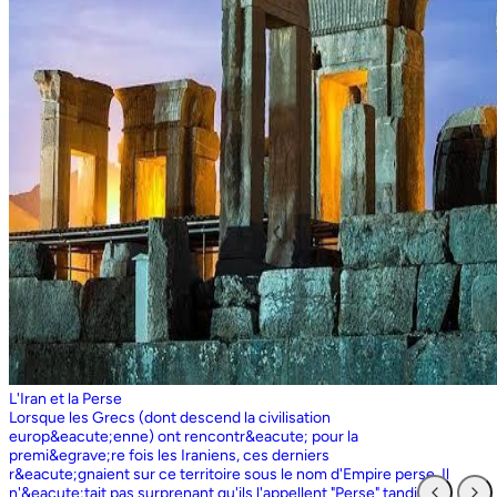
L'Iran et la Perse
Lorsque les Grecs (dont descend la civilisation europ&eacute;enne) ont rencontr&eacute; pour la premi&egrave;re fois les Iraniens, ces derniers r&eacute;gnaient sur ce territoire sous le nom d'Empire perse. Il n'&eacute;tait pas surprenant qu'ils l'appellent "Perse" tandis que les Perses, qui sont entr&eacute;s en contact pour la premi&egrave;re fois avec les Grecs ioniens, appelaient l'ensemble du territoire grec "Ionie". Aujourd'hui encore, les Iraniens utilisent le nom d'Ionie pour d&eacute;signer la Gr&egrave;ce (Yunan). La Perse ne faisait partie de l'Iran que dans la mesure o&ugrave; les Perses constituaient une partie du peuple iranien. Pourtant, elle avait parfois un sens encore plus large que l'Iran, car ce que l'on appelait historiquement la Perse ou l'empire perse comprenait non seulement un territoire beaucoup plus vaste que l'Iran actuel, mais aussi des pays et des peuples non iraniens comme l'&Eacute;gypte. "Perse" est rest&eacute; le terme europ&eacute;en pour l'Iran jusqu'en 1935, date &agrave; laquelle le gouvernement iranien a insist&eacute; pour que tous les pays appellent officiellement le pays par ce dernier nom. Mais le terme "Perse" a surv&eacute;cu et, encore aujourd'hui, pour de nombreux Occidentaux, la "Perse" a une connotation historique et culturelle beaucoup plus large que celle v&eacute;hicul&eacute;e par le terme "Iran", qu'ils confondaient parfois avec l'Irak. Beaucoup ne savent plus que l'Iran et la Perse sont la m&ecirc;me chose, pensant que l'Iran est aussi un pays arabe ! L'Iran actuel fait partie du plateau iranien, beaucoup plus vaste, dont l'ensemble a parfois fait partie de l'empire perse. Le pays est vaste, plus grand que le Royaume-Uni, la France, l'Espagne et l'Allemagne r&eacute;unis. Il est accident&eacute; et aride et, &agrave; l'exception de deux r&eacute;gions de plaine, il est constitu&eacute; de montagnes et de d&eacute;serts. Il y a deux grandes rang&eacute;es de montagnes, l'Alborz au nord, qui s'&eacute;tend du Caucase au nord-ouest jusqu'au Khorasan &agrave; l'est, et le Zagros, qui s'&eacute;tend de l'ouest au sud-est. Les grands d&eacute;serts, Dasht-e-Kavir et Dasht-e-Lut, tous deux situ&eacute;s &agrave; l'est, sont pratiquement inhabitables. Les deux r&eacute;gions de plaine sont le littoral de la mer Caspienne, qui se trouve au-dessous du niveau de la mer, a un climat subtropical et est couvert de for&ecirc;ts tropicales, et la plaine du Khuzestan au sud-ouest, qui est une continuation des terres fertiles de la M&eacute;sopotamie et est arros&eacute;e par le seul grand fleuve d'Iran, le Karun. Ainsi, la terre est abondante mais l'eau est rare, contrairement &agrave; un pays comme la Hollande o&ugrave; la terre est rare mais l'eau abondante. La raret&eacute; de l'eau a jou&eacute; un r&ocirc;le majeur non seulement en influen&ccedil;ant la nature et les syst&egrave;mes de l'agriculture iranienne, mais aussi un certain nombre de facteurs sociologiques cl&eacute;s, y compris la cause et la nature des &Eacute;tats iraniens. L'&eacute;tendue des montagnes et du d&eacute;sert a naturellement divis&eacute; la population iranienne en groupes relativement isol&eacute;s. Mais l'aridit&eacute; a jou&eacute; un r&ocirc;le encore plus important &agrave; cet &eacute;gard, et ce au niveau des plus petites unit&eacute;s sociales. Dans la majeure partie du pays, l'agriculture et l'&eacute;levage du b&eacute;tail n'&eacute;taient possibles que l&agrave; o&ugrave; l'eau de pluie naturelle, un petit ruisseau, un canal d'eau souterrain, appel&eacute; Qanat, ou une combinaison de ces &eacute;l&eacute;ments fournissait l'approvisionnement minimal n&eacute;cessaire en eau. Le Qanat ou Kariz est un d&eacute;veloppement ing&eacute;nieux des temps anciens, qui remonte &agrave; bien avant la fondation de l'empire perse. &Agrave; partir d'une nappe phr&eacute;atique existante dans les hautes terres, un tunnel est creus&eacute; sous le sol, en pente descendante vers les basses terres (pr&egrave;s des fermes environnantes) o&ugrave; il remonte &agrave; la surface. L'eau qui s'&eacute;coule de la source par gravit&eacute; est ensuite distribu&eacute;e par d'&eacute;troits canaux l&agrave; o&ugrave; elle est n&eacute;cessaire pour l'irrigation et d'autres usages. Le peuple iranien &Agrave; l'origine, les Iraniens &eacute;taient plus une ethnie qu'une nation et les perses se comptaient comme un groupe parmi un bon nombre des Iraniens. A part le pays qui s'appelle aujourd'hui l'Iran, l'Afghanistan et le Tadjikistan appartiennent &eacute;galement &agrave; un territoire iranien plus large dans leurs concepts historiques et culturels. En plus la domaine culturelle iranienne d&eacute;passe encore plus loin que la fronti&egrave;re de l&rsquo;ensemble de ces trois pays et s'&eacute;tendant jusqu&rsquo;au cot&eacute; nordique de l'Inde, l'Ouzb&eacute;kistan, le Turkm&eacute;nistan, le Caucase et l'Anatolie : Aujourd&rsquo;hui , c&rsquo;est ce que l&rsquo;on appelle &lsquo;&rsquo; Monde Persan&rsquo;&rsquo; La langue persane est une des langues iraniennes, alors qu&rsquo;il en existe d'autres vari&eacute;t&eacute;s dont le kurde et le pashto. En Iran, certaines langues locales sont encore parl&eacute;es en tant que des langues vivantes tandis que d&rsquo;autre langues r&eacute;gionales que l&rsquo;iranienne sont &eacute;galement parl&eacute;s en Iran tels que le turc et l&rsquo;arabe. En plus, d'autres formats de la langue persane sont parl&eacute;es en Afghanistan et au Tadjikistan, si bien que les r&eacute;sidents dans ces trois pays arrivent &agrave; se comprendre lors de la conversation et de la communication litt&eacute;raire. Egalement d'autres dialectes persans sont parl&eacute;s en Iran. A vraie dire , n&rsquo;importe quel argument &agrave; propos de l&rsquo;histoire de l&rsquo;Iran, de son &eacute;conomie et de sa politique ne serait pas raisonnable sauf qu&rsquo;on puisse tenir en compte les nomades qui ont &eacute;tabli leurs royaume &agrave; partir de l&rsquo;&eacute;poque des Perses au Qajars qui r&eacute;gnaient jusuq&rsquo;aux20&egrave;me si&egrave;cle. Suit &agrave; la recherches des p&acirc;turages encore plus verts et des sols fertils, diff&eacute;rents &eacute;thnies comme le turques, sont partis vers les r&eacute;gions au nord, nord-est et l&rsquo;est de la Perse . Apr&egrave;s avoir s&rsquo;h&eacute;berger , ils fallait qu&rsquo;ils se pr&eacute;par&egrave;rent pour faire face aux &eacute;nemies etrang&egrave;res . La s&egrave;cheresse, l&rsquo;aridit&eacute; et la densit&eacute; de la population dan leurs propres r&eacute;gions fut la cause de l&rsquo;immigration vers la Perse. D&rsquo;autre part la manqu&eacute; de la pluie et l&rsquo;aridit&eacute; en Iran causait la miragartion des gens vers des r&eacute;gions plus verts : ils se d&eacute;pla&ccedil;aient tous les ann&eacute;es, pour aller vers les r&eacute;gions o&ugrave; il faisait agr&eacute;able pendant l&rsquo;hiver et des r&eacute;gions o&ugrave; le climat faisait moins chaud au cours de l&rsquo;&eacute;t&eacute;. En comparaison avec les les s&eacute;dentaires, les nomades ont des puissances militaires et ils sont plus dynamiques, et plus nombreux que les villageoises qu'ils attaquaient. Ces particularit&eacute;s permettent &agrave; une tribu ou &agrave; un ensemble de tribus de faire diriger les autres vers la formation d&rsquo;un &eacute;tat central : Ensuite il faisait les n&eacute;cessaires pour collecter directement ou via un moyen indirect, la totalit&eacute; des produits agricoles exc&eacute;dentaires pour fournir les affaires financi&egrave;res. Ainsi il devient un &eacute;tat central et capable &agrave; taille de contr&ocirc;ler, d'administrer et de d&eacute;fendre ses vastes territoires. La plupart des souverains iraniens se d&eacute;pla&ccedil;aient la plupart du temps et cette caract&eacute;ristique est racin&eacute; dans leurs origines et leurs esprits. Par exemple les Ach&eacute;m&eacute;nides dirigeaient leurs trois capitales et se d&eacute;pla&ccedil;aient entre : Suse, Pers&eacute;polis et Ecbatane et parfois quatre si on fait inclure la Babylon. D&egrave;s le d&eacute;but ; tous les gouvernements iraniens jusqu&rsquo;au 20&egrave;me si&egrave;cle, on &eacute;t&eacute; fond&eacute;s par des tribus nomades et apr&egrave;s avoir &ecirc;tre uni au sein du gouvernement , il fallait se pr&eacute;parer pour faire face aux d&eacute;fis comme l&rsquo;invasion des nomades dans le pays et ceux qui pourraient attaquer depuis des terres au-del&agrave; des fronti&egrave;res. D'une mani&egrave;re historique, l'Iran a &eacute;t&eacute; le carrefour entre l'Asie et l'Europe, l'Est et l'Ouest. Les personnes, les biens ainsi que les croyances, les normes et produits culturels y sont pass&eacute;s, g&eacute;n&eacute;ralement d'est en ouest, mais pas toujours. L'influence orientale &eacute;tait telle que beaucoup des anciens mythes et l&eacute;gendes iraniens provenaient des terres orientales de l'Iran, bien que l'islam et les Arabes soient venus de la direction oppos&eacute;e. Cette situation g&eacute;ographique particuli&egrave;re a donn&eacute; lieu &agrave; ce que l'on peut appeler &laquo; l'effet carrefour &raquo;, &agrave; la fois d&eacute;stabilisant et enrichissant le pays ; rendant ses habitants hospitaliers et amicaux envers les &eacute;trangers et aussi tr&egrave;s conscients de leur particularit&eacute;. L'une des cons&eacute;quences de l'effet de carrefour est le fait que l'Iran est maintenant peupl&eacute; d&rsquo;une vari&eacute;t&eacute; de communaut&eacute;s ethniques et linguistiques incluant ceux dont la langue maternelle est le persan, ainsi que les Kurdes, les Turcs, les Arabes, les Baloutches, etc. On rencontre les Turcophones dans la r&eacute;gion Nord-ouest de l'Azerba&iuml;djan, aujourd'hui divis&eacute;e en plusieurs provinces, &agrave; la fronti&egrave;re de la Turquie et du Caucase. D'autres peuples turcophones, comme les Turkm&egrave;nes du Centre-nord-est et les tribus turcophones comm