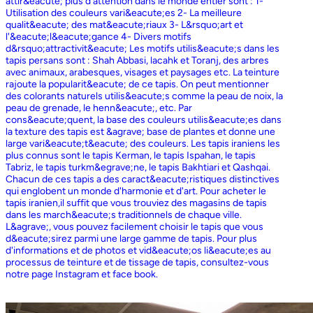
attir&eacute; plus d'attention dans le monde entier sont : 1-
Utilisation des couleurs vari&eacute;es 2- La meilleure
qualit&eacute; des mat&eacute;riaux 3- L&rsquo;art et
l'&eacute;l&eacute;gance 4- Divers motifs
d&rsquo;attractivit&eacute; Les motifs utilis&eacute;s dans les
tapis persans sont : Shah Abbasi, lacahk et Toranj, des arbres
avec animaux, arabesques, visages et paysages etc. La teinture
rajoute la popularit&eacute; de ce tapis. On peut mentionner
des colorants naturels utilis&eacute;s comme la peau de noix, la
peau de grenade, le henn&eacute;, etc. Par
cons&eacute;quent, la base des couleurs utilis&eacute;es dans
la texture des tapis est &agrave; base de plantes et donne une
large vari&eacute;t&eacute; des couleurs. Les tapis iraniens les
plus connus sont le tapis Kerman, le tapis Ispahan, le tapis
Tabriz, le tapis turkm&egrave;ne, le tapis Bakhtiari et Qashqai.
Chacun de ces tapis a des caract&eacute;ristiques distinctives
qui englobent un monde d'harmonie et d'art. Pour acheter le
tapis iranien,il suffit que vous trouviez des magasins de tapis
dans les march&eacute;s traditionnels de chaque ville.
L&agrave;, vous pouvez facilement choisir le tapis que vous
d&eacute;sirez parmi une large gamme de tapis. Pour plus
d'informations et de photos et vid&eacute;os li&eacute;es au
processus de teinture et de tissage de tapis, consultez-vous
notre page Instagram et face book.