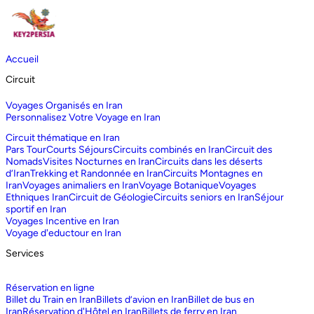
Accueil
Circuit
Voyages Organisés en Iran
Personnalisez Votre Voyage en Iran
Circuit thématique en Iran
Pars Tour
Courts Séjours
Circuits combinés en Iran
Circuit des
Nomads
Visites Nocturnes en Iran
Circuits dans les déserts
d‘Iran
Trekking et Randonnée en Iran
Circuits Montagnes en
Iran
Voyages animaliers en Iran
Voyage Botanique
Voyages
Ethniques Iran
Circuit de Géologie
Circuits seniors en Iran
Séjour
sportif en Iran
Voyages Incentive en Iran
Voyage d'eductour en Iran
Services
Réservation en ligne
Billet du Train en Iran
Billets d’avion en Iran
Billet de bus en
Iran
Réservation d'Hôtel en Iran
Billets de ferry en Iran