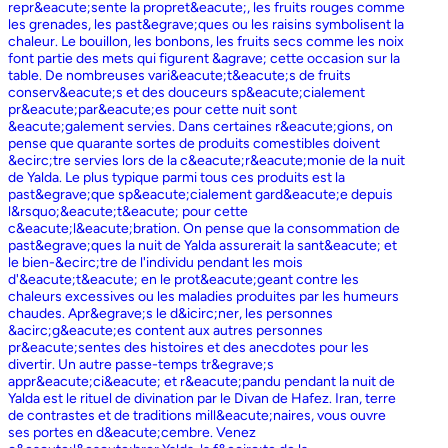
repr&eacute;sente la propret&eacute;, les fruits rouges comme
les grenades, les past&egrave;ques ou les raisins symbolisent la
chaleur. Le bouillon, les bonbons, les fruits secs comme les noix
font partie des mets qui figurent &agrave; cette occasion sur la
table. De nombreuses vari&eacute;t&eacute;s de fruits
conserv&eacute;s et des douceurs sp&eacute;cialement
pr&eacute;par&eacute;es pour cette nuit sont
&eacute;galement servies. Dans certaines r&eacute;gions, on
pense que quarante sortes de produits comestibles doivent
&ecirc;tre servies lors de la c&eacute;r&eacute;monie de la nuit
de Yalda. Le plus typique parmi tous ces produits est la
past&egrave;que sp&eacute;cialement gard&eacute;e depuis
l&rsquo;&eacute;t&eacute; pour cette
c&eacute;l&eacute;bration. On pense que la consommation de
past&egrave;ques la nuit de Yalda assurerait la sant&eacute; et
le bien-&ecirc;tre de l'individu pendant les mois
d'&eacute;t&eacute; en le prot&eacute;geant contre les
chaleurs excessives ou les maladies produites par les humeurs
chaudes. Apr&egrave;s le d&icirc;ner, les personnes
&acirc;g&eacute;es content aux autres personnes
pr&eacute;sentes des histoires et des anecdotes pour les
divertir. Un autre passe-temps tr&egrave;s
appr&eacute;ci&eacute; et r&eacute;pandu pendant la nuit de
Yalda est le rituel de divination par le Divan de Hafez. Iran, terre
de contrastes et de traditions mill&eacute;naires, vous ouvre
ses portes en d&eacute;cembre. Venez