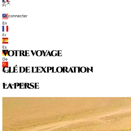
中文
Fr
Se connecter
En
Fr
Es
votre voyage
De
clé de l'exploration
中文
l
a
P
e
r
s
e
Se connecter