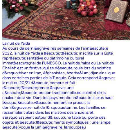
La nuit de Yalda
Au cours de derni&egrave;res semaines de l'ann&eacute;e
2022, la nuit de Yalda a &eacute;t&eacute; inscrite sur la Liste
repr&eacute;sentative du patrimoine culturel
immat&eacute;riel de l'UNESCO. La nuit de Yalda ou La nuit de
Chelleh est un festival qui se d&eacute;roule lors du solstice
d&rsquo;hiver en Iran, Afghanistan, Azerba&iuml;djan ainsi que
dans certaines parties de la Turquie. Cela correspond &agrave;
la nuit du 20/21 d&eacute;cembre et fait
r&eacute;f&eacute;rence &agrave; une
c&eacute;l&eacute;bration traditionnelle du soleil et de la
chaleur de la vie. Dans les pays mentionn&eacute;s, plus haut
l&rsquo;&eacute;v&eacute;nement se produit la
derni&egrave;re nuit de l&rsquo;automne. Les familles se
rassemblent alors dans les maisons des anciens et
s&rsquo;assoient autour d&rsquo;une table qui porte des
objets et &eacute;l&eacute;ments symboliques : une lampe
&eacute;voque la lumi&egrave;re, l&rsquo;eau