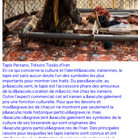
Tapis Persans, Trésors Tissés d'Iran
En ce qui concerne la culture et l'identit&eacute; iraniennes, le
tapis est sans aucun doute l'un des symboles les plus
importants pour montrer ces traits. Du pass&eacute; au
pr&eacute;sent, le tapis est l'accessoire phare des amoureux
de la d&eacute;coration de m&ecirc;me chez les iraniens.
Outre l'aspect commercial, cet art iranien a &eacute;galement
pris une fonction culturelle; Pour que les dessins et
mod&egrave;les de chacun ne montrent pas seulement la
p&eacute;riode historique particuli&egrave;re, mais
r&eacute;v&egrave;lent &eacute;galement les symboles de la
culture de ses tisserands qui sont originaires des
r&eacute;gions particuli&egrave;res de l'Iran. Des principales
raisons pour lesquelles les tapis iraniens sont connus et ont