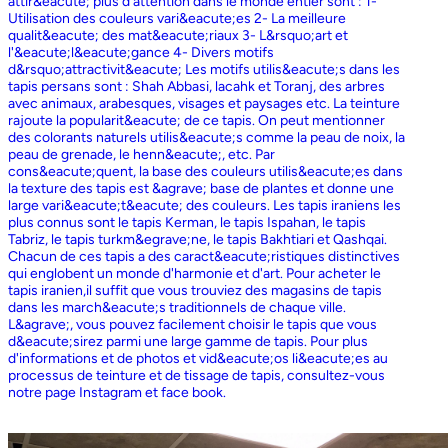
attir&eacute; plus d'attention dans le monde entier sont : 1-
Utilisation des couleurs vari&eacute;es 2- La meilleure
qualit&eacute; des mat&eacute;riaux 3- L&rsquo;art et
l'&eacute;l&eacute;gance 4- Divers motifs
d&rsquo;attractivit&eacute; Les motifs utilis&eacute;s dans les
tapis persans sont : Shah Abbasi, lacahk et Toranj, des arbres
avec animaux, arabesques, visages et paysages etc. La teinture
rajoute la popularit&eacute; de ce tapis. On peut mentionner
des colorants naturels utilis&eacute;s comme la peau de noix, la
peau de grenade, le henn&eacute;, etc. Par
cons&eacute;quent, la base des couleurs utilis&eacute;es dans
la texture des tapis est &agrave; base de plantes et donne une
large vari&eacute;t&eacute; des couleurs. Les tapis iraniens les
plus connus sont le tapis Kerman, le tapis Ispahan, le tapis
Tabriz, le tapis turkm&egrave;ne, le tapis Bakhtiari et Qashqai.
Chacun de ces tapis a des caract&eacute;ristiques distinctives
qui englobent un monde d'harmonie et d'art. Pour acheter le
tapis iranien,il suffit que vous trouviez des magasins de tapis
dans les march&eacute;s traditionnels de chaque ville.
L&agrave;, vous pouvez facilement choisir le tapis que vous
d&eacute;sirez parmi une large gamme de tapis. Pour plus
d'informations et de photos et vid&eacute;os li&eacute;es au
processus de teinture et de tissage de tapis, consultez-vous
notre page Instagram et face book.