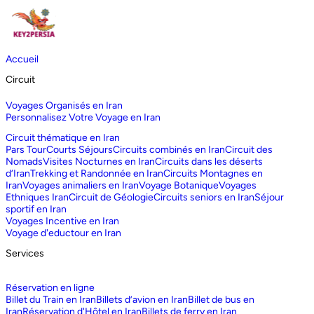
Accueil
Circuit
Voyages Organisés en Iran
Personnalisez Votre Voyage en Iran
Circuit thématique en Iran
Pars Tour
Courts Séjours
Circuits combinés en Iran
Circuit des
Nomads
Visites Nocturnes en Iran
Circuits dans les déserts
d‘Iran
Trekking et Randonnée en Iran
Circuits Montagnes en
Iran
Voyages animaliers en Iran
Voyage Botanique
Voyages
Ethniques Iran
Circuit de Géologie
Circuits seniors en Iran
Séjour
sportif en Iran
Voyages Incentive en Iran
Voyage d'eductour en Iran
Services
Réservation en ligne
Billet du Train en Iran
Billets d’avion en Iran
Billet de bus en
Iran
Réservation d'Hôtel en Iran
Billets de ferry en Iran