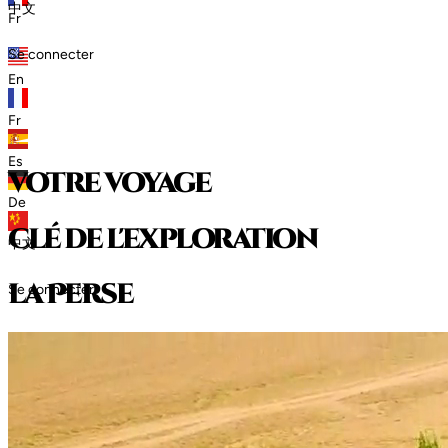
中文
Fr
Se connecter
En
Fr
Es
votre voyage
De
clé de l'exploration
中文
l
a
P
e
r
s
e
Se connecter