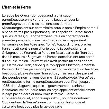
L'Iran et la Perse
Lorsque les Grecs (dont descend la civilisation europ&eacute;enne) ont rencontr&eacute; pour la premi&egrave;re fois les Iraniens, ces derniers r&eacute;gnaient sur ce territoire sous le nom d'Empire perse. Il n'&eacute;tait pas surprenant qu'ils l'appellent "Perse" tandis que les Perses, qui sont entr&eacute;s en contact pour la premi&egrave;re fois avec les Grecs ioniens, appelaient l'ensemble du territoire grec "Ionie". Aujourd'hui encore, les Iraniens utilisent le nom d'Ionie pour d&eacute;signer la Gr&egrave;ce (Yunan). La Perse ne faisait partie de l'Iran que dans la mesure o&ugrave; les Perses constituaient une partie du peuple iranien. Pourtant, elle avait parfois un sens encore plus large que l'Iran, car ce que l'on appelait historiquement la Perse ou l'empire perse comprenait non seulement un territoire beaucoup plus vaste que l'Iran actuel, mais aussi des pays et des peuples non iraniens comme l'&Eacute;gypte. "Perse" est rest&eacute; le terme europ&eacute;en pour l'Iran jusqu'en 1935, date &agrave; laquelle le gouvernement iranien a insist&eacute; pour que tous les pays appellent officiellement le pays par ce dernier nom. Mais le terme "Perse" a surv&eacute;cu et, encore aujourd'hui, pour de nombreux Occidentaux, la "Perse" a une connotation historique et culturelle beaucoup plus large que celle v&eacute;hicul&eacute;e par le terme "Iran", qu'ils confondaient parfois avec l'Irak. Beaucoup ne savent plus que l'Iran et la Perse sont la m&ecirc;me chose, pensant que l'Iran est aussi un pays arabe ! L'Iran actuel fait partie du plateau iranien, beaucoup plus vaste, dont l'ensemble a parfois fait partie de l'empire perse. Le pays est vaste, plus grand que le Royaume-Uni, la France, l'Espagne et l'Allemagne r&eacute;unis. Il est accident&eacute; et aride et, &agrave; l'exception de deux r&eacute;gions de plaine, il est constitu&eacute; de montagnes et de d&eacute;serts. Il y a deux grandes rang&eacute;es de montagnes, l'Alborz au nord, qui s'&eacute;tend du Caucase au nord-ouest jusqu'au Khorasan &agrave; l'est, et le Zagros, qui s'&eacute;tend de l'ouest au sud-est. Les grands d&eacute;serts, Dasht-e-Kavir et Dasht-e-Lut, tous deux situ&eacute;s &agrave; l'est, sont pratiquement inhabitables. Les deux r&eacute;gions de plaine sont le littoral de la mer Caspienne, qui se trouve au-dessous du niveau de la mer, a un climat subtropical et est couvert de for&ecirc;ts tropicales, et la plaine du Khuzestan au sud-ouest, qui est une continuation des terres fertiles de la M&eacute;sopotamie et est arros&eacute;e par le seul grand fleuve d'Iran, le Karun. Ainsi, la terre est abondante mais l'eau est rare, contrairement &agrave; un pays comme la Hollande o&ugrave; la terre est rare mais l'eau abondante. La raret&eacute; de l'eau a jou&eacute; un r&ocirc;le majeur non seulement en influen&ccedil;ant la nature et les syst&egrave;mes de l'agriculture iranienne, mais aussi un certain nombre de facteurs sociologiques cl&eacute;s, y compris la cause et la nature des &Eacute;tats iraniens. L'&eacute;tendue des montagnes et du d&eacute;sert a naturellement divis&eacute; la population iranienne en groupes relativement isol&eacute;s. Mais l'aridit&eacute; a jou&eacute; un r&ocirc;le encore plus important &agrave; cet &eacute;gard, et ce au niveau des plus petites unit&eacute;s sociales. Dans la majeure partie du pays, l'agriculture et l'&eacute;levage du b&eacute;tail n'&eacute;taient possibles que l&agrave; o&ugrave; l'eau de pluie naturelle, un petit ruisseau, un canal d'eau souterrain, appel&eacute; Qanat, ou une combinaison de ces &eacute;l&eacute;ments fournissait l'approvisionnement minimal n&eacute;cessaire en eau. Le Qanat ou Kariz est un d&eacute;veloppement ing&eacute;nieux des temps anciens, qui remonte &agrave; bien avant la fondation de l'empire perse. &Agrave; partir d'une nappe phr&eacute;atique existante dans les hautes terres, un tunnel est creus&eacute; sous le sol, en pente descendante vers les basses terres (pr&egrave;s des fermes environnantes) o&ugrave; il remonte &agrave; la surface. L'eau qui s'&eacute;coule de la source par gravit&eacute; est ensuite distribu&eacute;e par d'&eacute;troits canaux l&agrave; o&ugrave; elle est n&eacute;cessaire pour l'irrigation et d'autres usages. Le peuple iranien &Agrave; l'origine, les Iraniens &eacute;taient plus une ethnie qu'une nation et les perses se comptaient comme un groupe parmi un bon nombre des Iraniens. A part le pays qui s'appelle aujourd'hui l'Iran, l'Afghanistan et le Tadjikistan appartiennent &eacute;galement &agrave; un territoire iranien plus large dans leurs concepts historiques et culturels. En plus la domaine culturelle iranienne d&eacute;passe encore plus loin que la fronti&egrave;re de l&rsquo;ensemble de ces trois pays et s'&eacute;tendant jusqu&rsquo;au cot&eacute; nordique de l'Inde, l'Ouzb&eacute;kistan, le Turkm&eacute;nistan, le Caucase et l'Anatolie : Aujourd&rsquo;hui , c&rsquo;est ce que l&rsquo;on appelle &lsquo;&rsquo; Monde Persan&rsquo;&rsquo; La langue persane est une des langues iraniennes, alors qu&rsquo;il en existe d'autres vari&eacute;t&eacute;s dont le kurde et le pashto. En Iran, certaines langues locales sont encore parl&eacute;es en tant que des langues vivantes tandis que d&rsquo;autre langues r&eacute;gionales que l&rsquo;iranienne sont &eacute;galement parl&eacute;s en Iran tels que le turc et l&rsquo;arabe. En plus, d'autres formats de la langue persane sont parl&eacute;es en Afghanistan et au Tadjikistan, si bien que les r&eacute;sidents dans ces trois pays arrivent &agrave; se comprendre lors de la conversation et de la communication litt&eacute;raire. Egalement d'autres dialectes persans sont parl&eacute;s en Iran. A vraie dire , n&rsquo;importe quel argument &agrave; propos de l&rsquo;histoire de l&rsquo;Iran, de son &eacute;conomie et de sa politique ne serait pas raisonnable sauf qu&rsquo;on puisse tenir en compte les nomades qui ont &eacute;tabli leurs royaume &agrave; partir de l&rsquo;&eacute;poque des Perses au Qajars qui r&eacute;gnaient jusuq&rsquo;aux20&egrave;me si&egrave;cle. Suit &agrave; la recherches des p&acirc;turages encore plus verts et des sols fertils, diff&eacute;rents &eacute;thnies comme le turques, sont partis vers les r&eacute;gions au nord, nord-est et l&rsquo;est de la Perse . Apr&egrave;s avoir s&rsquo;h&eacute;berger , ils fallait qu&rsquo;ils se pr&eacute;par&egrave;rent pour faire face aux &eacute;nemies etrang&egrave;res . La s&egrave;cheresse, l&rsquo;aridit&eacute; et la densit&eacute; de la population dan leurs propres r&eacute;gions fut la cause de l&rsquo;immigration vers la Perse. D&rsquo;autre part la manqu&eacute; de la pluie et l&rsquo;aridit&eacute; en Iran causait la miragartion des gens vers des r&eacute;gions plus verts : ils se d&eacute;pla&ccedil;aient tous les ann&eacute;es, pour aller vers les r&eacute;gions o&ugrave; il faisait agr&eacute;able pendant l&rsquo;hiver et des r&eacute;gions o&ugrave; le climat faisait moins chaud au cours de l&rsquo;&eacute;t&eacute;. En comparaison avec les les s&eacute;dentaires, les nomades ont des puissances militaires et ils sont plus dynamiques, et plus nombreux que les villageoises qu'ils attaquaient. Ces particularit&eacute;s permettent &agrave; une tribu ou &agrave; un ensemble de tribus de faire diriger les autres vers la formation d&rsquo;un &eacute;tat central : Ensuite il faisait les n&eacute;cessaires pour collecter directement ou via un moyen indirect, la totalit&eacute; des produits agricoles exc&eacute;dentaires pour fournir les affaires financi&egrave;res. Ainsi il devient un &eacute;tat central et capable &agrave; taille de contr&ocirc;ler, d'administrer et de d&eacute;fendre ses vastes territoires. La plupart des souverains iraniens se d&eacute;pla&ccedil;aient la plupart du temps et cette caract&eacute;ristique est racin&eacute; dans leurs origines et leurs esprits. Par exemple les Ach&eacute;m&eacute;nides dirigeaient leurs trois capitales et se d&eacute;pla&ccedil;aient entre : Suse, Pers&eacute;polis et Ecbatane et parfois quatre si on fait inclure la Babylon. D&egrave;s le d&eacute;but ; tous les gouvernements iraniens jusqu&rsquo;au 20&egrave;me si&egrave;cle, on &eacute;t&eacute; fond&eacute;s par des tribus nomades et apr&egrave;s avoir &ecirc;tre uni au sein du gouvernement , il fallait se pr&eacute;parer pour faire face aux d&eacute;fis comme l&rsquo;invasion des nomades dans le pays et ceux qui pourraient attaquer depuis des terres au-del&agrave; des fronti&egrave;res. D'une mani&egrave;re historique, l'Iran a &eacute;t&eacute; le carrefour entre l'Asie et l'Europe, l'Est et l'Ouest. Les personnes, les biens ainsi que les croyances, les normes et produits culturels y sont pass&eacute;s, g&eacute;n&eacute;ralement d'est en ouest, mais pas toujours. L'influence orientale &eacute;tait telle que beaucoup des anciens mythes et l&eacute;gendes iraniens provenaient des terres orientales de l'Iran, bien que l'islam et les Arabes soient venus de la direction oppos&eacute;e. Cette situation g&eacute;ographique particuli&egrave;re a donn&eacute; lieu &agrave; ce que l'on peut appeler &laquo; l'effet carrefour &raquo;, &agrave; la fois d&eacute;stabilisant et enrichissant le pays ; rendant ses habitants hospitaliers et amicaux envers les &eacute;trangers et aussi tr&egrave;s conscients de leur particularit&eacute;. L'une des cons&eacute;quences de l'effet de carrefour est le fait que l'Iran est maintenant peupl&eacute; d&rsquo;une vari&eacute;t&eacute; de communaut&eacute;s ethniques et linguistiques incluant ceux dont la langue maternelle est le persan, ainsi que les Kurdes, les Turcs, les Arabes, les Baloutches, etc. On rencontre les Turcophones dans la r&eacute;gion Nord-ouest de l'Azerba&iuml;djan, aujourd'hui divis&eacute;e en plusieurs provinces, &agrave; la fronti&egrave;re de la Turquie et du Caucase. D'autres peuples turcophones, comme les Turkm&egrave;nes du Centre-nord-est et les tribus turcophones comm