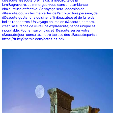
c&eacute;l&eacute;brer Yalda, la f&ecirc;te de la
lumi&egrave;re, et immergez-vous dans une ambiance
chaleureuse et festive. Ce voyage sera l'occasion de
d&eacute;couvrir les merveilles de l'architecture persane, de
d&eacute;guster une cuisine raffin&eacute;e et de faire de
belles rencontres. Un voyage en Iran en d&eacute;cembre,
c'est l'assurance de vivre une exp&eacute;rience unique et
inoubliable. Pour en savoir plus et r&eacute;server votre
s&eacute;jour, consultez notre tableau des d&eacute;parts :
https://fr.key2persia.com/dates-et-prix