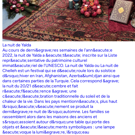
La nuit de Yalda
Au cours de derni&egrave;res semaines de l'ann&eacute;e
2022, la nuit de Yalda a &eacute;t&eacute; inscrite sur la Liste
repr&eacute;sentative du patrimoine culturel
immat&eacute;riel de l'UNESCO. La nuit de Yalda ou La nuit de
Chelleh est un festival qui se d&eacute;roule lors du solstice
d&rsquo;hiver en Iran, Afghanistan, Azerba&iuml;djan ainsi que
dans certaines parties de la Turquie. Cela correspond &agrave;
la nuit du 20/21 d&eacute;cembre et fait
r&eacute;f&eacute;rence &agrave; une
c&eacute;l&eacute;bration traditionnelle du soleil et de la
chaleur de la vie. Dans les pays mentionn&eacute;s, plus haut
l&rsquo;&eacute;v&eacute;nement se produit la
derni&egrave;re nuit de l&rsquo;automne. Les familles se
rassemblent alors dans les maisons des anciens et
s&rsquo;assoient autour d&rsquo;une table qui porte des
objets et &eacute;l&eacute;ments symboliques : une lampe
&eacute;voque la lumi&egrave;re, l&rsquo;eau