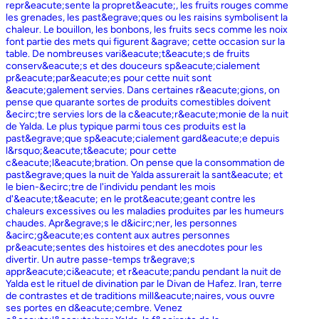
repr&eacute;sente la propret&eacute;, les fruits rouges comme
les grenades, les past&egrave;ques ou les raisins symbolisent la
chaleur. Le bouillon, les bonbons, les fruits secs comme les noix
font partie des mets qui figurent &agrave; cette occasion sur la
table. De nombreuses vari&eacute;t&eacute;s de fruits
conserv&eacute;s et des douceurs sp&eacute;cialement
pr&eacute;par&eacute;es pour cette nuit sont
&eacute;galement servies. Dans certaines r&eacute;gions, on
pense que quarante sortes de produits comestibles doivent
&ecirc;tre servies lors de la c&eacute;r&eacute;monie de la nuit
de Yalda. Le plus typique parmi tous ces produits est la
past&egrave;que sp&eacute;cialement gard&eacute;e depuis
l&rsquo;&eacute;t&eacute; pour cette
c&eacute;l&eacute;bration. On pense que la consommation de
past&egrave;ques la nuit de Yalda assurerait la sant&eacute; et
le bien-&ecirc;tre de l'individu pendant les mois
d'&eacute;t&eacute; en le prot&eacute;geant contre les
chaleurs excessives ou les maladies produites par les humeurs
chaudes. Apr&egrave;s le d&icirc;ner, les personnes
&acirc;g&eacute;es content aux autres personnes
pr&eacute;sentes des histoires et des anecdotes pour les
divertir. Un autre passe-temps tr&egrave;s
appr&eacute;ci&eacute; et r&eacute;pandu pendant la nuit de
Yalda est le rituel de divination par le Divan de Hafez. Iran, terre
de contrastes et de traditions mill&eacute;naires, vous ouvre
ses portes en d&eacute;cembre. Venez