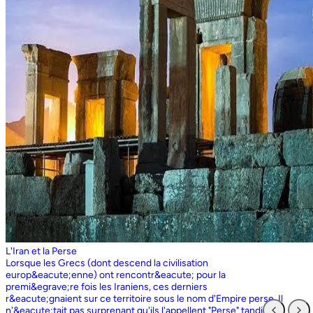
L'Iran et la Perse
Lorsque les Grecs (dont descend la civilisation europ&eacute;enne) ont rencontr&eacute; pour la premi&egrave;re fois les Iraniens, ces derniers r&eacute;gnaient sur ce territoire sous le nom d'Empire perse. Il n'&eacute;tait pas surprenant qu'ils l'appellent "Perse" tandis que les Perses, qui sont entr&eacute;s en contact pour la premi&egrave;re fois avec les Grecs ioniens, appelaient l'ensemble du territoire grec "Ionie". Aujourd'hui encore, les Iraniens utilisent le nom d'Ionie pour d&eacute;signer la Gr&egrave;ce (Yunan). La Perse ne faisait partie de l'Iran que dans la mesure o&ugrave; les Perses constituaient une partie du peuple iranien. Pourtant, elle avait parfois un sens encore plus large que l'Iran, car ce que l'on appelait historiquement la Perse ou l'empire perse comprenait non seulement un territoire beaucoup plus vaste que l'Iran actuel, mais aussi des pays et des peuples non iraniens comme l'&Eacute;gypte. "Perse" est rest&eacute; le terme europ&eacute;en pour l'Iran jusqu'en 1935, date &agrave; laquelle le gouvernement iranien a insist&eacute; pour que tous les pays appellent officiellement le pays par ce dernier nom. Mais le terme "Perse" a surv&eacute;cu et, encore aujourd'hui, pour de nombreux Occidentaux, la "Perse" a une connotation historique et culturelle beaucoup plus large que celle v&eacute;hicul&eacute;e par le terme "Iran", qu'ils confondaient parfois avec l'Irak. Beaucoup ne savent plus que l'Iran et la Perse sont la m&ecirc;me chose, pensant que l'Iran est aussi un pays arabe ! L'Iran actuel fait partie du plateau iranien, beaucoup plus vaste, dont l'ensemble a parfois fait partie de l'empire perse. Le pays est vaste, plus grand que le Royaume-Uni, la France, l'Espagne et l'Allemagne r&eacute;unis. Il est accident&eacute; et aride et, &agrave; l'exception de deux r&eacute;gions de plaine, il est constitu&eacute; de montagnes et de d&eacute;serts. Il y a deux grandes rang&eacute;es de montagnes, l'Alborz au nord, qui s'&eacute;tend du Caucase au nord-ouest jusqu'au Khorasan &agrave; l'est, et le Zagros, qui s'&eacute;tend de l'ouest au sud-est. Les grands d&eacute;serts, Dasht-e-Kavir et Dasht-e-Lut, tous deux situ&eacute;s &agrave; l'est, sont pratiquement inhabitables. Les deux r&eacute;gions de plaine sont le littoral de la mer Caspienne, qui se trouve au-dessous du niveau de la mer, a un climat subtropical et est couvert de for&ecirc;ts tropicales, et la plaine du Khuzestan au sud-ouest, qui est une continuation des terres fertiles de la M&eacute;sopotamie et est arros&eacute;e par le seul grand fleuve d'Iran, le Karun. Ainsi, la terre est abondante mais l'eau est rare, contrairement &agrave; un pays comme la Hollande o&ugrave; la terre est rare mais l'eau abondante. La raret&eacute; de l'eau a jou&eacute; un r&ocirc;le majeur non seulement en influen&ccedil;ant la nature et les syst&egrave;mes de l'agriculture iranienne, mais aussi un certain nombre de facteurs sociologiques cl&eacute;s, y compris la cause et la nature des &Eacute;tats iraniens. L'&eacute;tendue des montagnes et du d&eacute;sert a naturellement divis&eacute; la population iranienne en groupes relativement isol&eacute;s. Mais l'aridit&eacute; a jou&eacute; un r&ocirc;le encore plus important &agrave; cet &eacute;gard, et ce au niveau des plus petites unit&eacute;s sociales. Dans la majeure partie du pays, l'agriculture et l'&eacute;levage du b&eacute;tail n'&eacute;taient possibles que l&agrave; o&ugrave; l'eau de pluie naturelle, un petit ruisseau, un canal d'eau souterrain, appel&eacute; Qanat, ou une combinaison de ces &eacute;l&eacute;ments fournissait l'approvisionnement minimal n&eacute;cessaire en eau. Le Qanat ou Kariz est un d&eacute;veloppement ing&eacute;nieux des temps anciens, qui remonte &agrave; bien avant la fondation de l'empire perse. &Agrave; partir d'une nappe phr&eacute;atique existante dans les hautes terres, un tunnel est creus&eacute; sous le sol, en pente descendante vers les basses terres (pr&egrave;s des fermes environnantes) o&ugrave; il remonte &agrave; la surface. L'eau qui s'&eacute;coule de la source par gravit&eacute; est ensuite distribu&eacute;e par d'&eacute;troits canaux l&agrave; o&ugrave; elle est n&eacute;cessaire pour l'irrigation et d'autres usages. Le peuple iranien &Agrave; l'origine, les Iraniens &eacute;taient plus une ethnie qu'une nation et les perses se comptaient comme un groupe parmi un bon nombre des Iraniens. A part le pays qui s'appelle aujourd'hui l'Iran, l'Afghanistan et le Tadjikistan appartiennent &eacute;galement &agrave; un territoire iranien plus large dans leurs concepts historiques et culturels. En plus la domaine culturelle iranienne d&eacute;passe encore plus loin que la fronti&egrave;re de l&rsquo;ensemble de ces trois pays et s'&eacute;tendant jusqu&rsquo;au cot&eacute; nordique de l'Inde, l'Ouzb&eacute;kistan, le Turkm&eacute;nistan, le Caucase et l'Anatolie : Aujourd&rsquo;hui , c&rsquo;est ce que l&rsquo;on appelle &lsquo;&rsquo; Monde Persan&rsquo;&rsquo; La langue persane est une des langues iraniennes, alors qu&rsquo;il en existe d'autres vari&eacute;t&eacute;s dont le kurde et le pashto. En Iran, certaines langues locales sont encore parl&eacute;es en tant que des langues vivantes tandis que d&rsquo;autre langues r&eacute;gionales que l&rsquo;iranienne sont &eacute;galement parl&eacute;s en Iran tels que le turc et l&rsquo;arabe. En plus, d'autres formats de la langue persane sont parl&eacute;es en Afghanistan et au Tadjikistan, si bien que les r&eacute;sidents dans ces trois pays arrivent &agrave; se comprendre lors de la conversation et de la communication litt&eacute;raire. Egalement d'autres dialectes persans sont parl&eacute;s en Iran. A vraie dire , n&rsquo;importe quel argument &agrave; propos de l&rsquo;histoire de l&rsquo;Iran, de son &eacute;conomie et de sa politique ne serait pas raisonnable sauf qu&rsquo;on puisse tenir en compte les nomades qui ont &eacute;tabli leurs royaume &agrave; partir de l&rsquo;&eacute;poque des Perses au Qajars qui r&eacute;gnaient jusuq&rsquo;aux20&egrave;me si&egrave;cle. Suit &agrave; la recherches des p&acirc;turages encore plus verts et des sols fertils, diff&eacute;rents &eacute;thnies comme le turques, sont partis vers les r&eacute;gions au nord, nord-est et l&rsquo;est de la Perse . Apr&egrave;s avoir s&rsquo;h&eacute;berger , ils fallait qu&rsquo;ils se pr&eacute;par&egrave;rent pour faire face aux &eacute;nemies etrang&egrave;res . La s&egrave;cheresse, l&rsquo;aridit&eacute; et la densit&eacute; de la population dan leurs propres r&eacute;gions fut la cause de l&rsquo;immigration vers la Perse. D&rsquo;autre part la manqu&eacute; de la pluie et l&rsquo;aridit&eacute; en Iran causait la miragartion des gens vers des r&eacute;gions plus verts : ils se d&eacute;pla&ccedil;aient tous les ann&eacute;es, pour aller vers les r&eacute;gions o&ugrave; il faisait agr&eacute;able pendant l&rsquo;hiver et des r&eacute;gions o&ugrave; le climat faisait moins chaud au cours de l&rsquo;&eacute;t&eacute;. En comparaison avec les les s&eacute;dentaires, les nomades ont des puissances militaires et ils sont plus dynamiques, et plus nombreux que les villageoises qu'ils attaquaient. Ces particularit&eacute;s permettent &agrave; une tribu ou &agrave; un ensemble de tribus de faire diriger les autres vers la formation d&rsquo;un &eacute;tat central : Ensuite il faisait les n&eacute;cessaires pour collecter directement ou via un moyen indirect, la totalit&eacute; des produits agricoles exc&eacute;dentaires pour fournir les affaires financi&egrave;res. Ainsi il devient un &eacute;tat central et capable &agrave; taille de contr&ocirc;ler, d'administrer et de d&eacute;fendre ses vastes territoires. La plupart des souverains iraniens se d&eacute;pla&ccedil;aient la plupart du temps et cette caract&eacute;ristique est racin&eacute; dans leurs origines et leurs esprits. Par exemple les Ach&eacute;m&eacute;nides dirigeaient leurs trois capitales et se d&eacute;pla&ccedil;aient entre : Suse, Pers&eacute;polis et Ecbatane et parfois quatre si on fait inclure la Babylon. D&egrave;s le d&eacute;but ; tous les gouvernements iraniens jusqu&rsquo;au 20&egrave;me si&egrave;cle, on &eacute;t&eacute; fond&eacute;s par des tribus nomades et apr&egrave;s avoir &ecirc;tre uni au sein du gouvernement , il fallait se pr&eacute;parer pour faire face aux d&eacute;fis comme l&rsquo;invasion des nomades dans le pays et ceux qui pourraient attaquer depuis des terres au-del&agrave; des fronti&egrave;res. D'une mani&egrave;re historique, l'Iran a &eacute;t&eacute; le carrefour entre l'Asie et l'Europe, l'Est et l'Ouest. Les personnes, les biens ainsi que les croyances, les normes et produits culturels y sont pass&eacute;s, g&eacute;n&eacute;ralement d'est en ouest, mais pas toujours. L'influence orientale &eacute;tait telle que beaucoup des anciens mythes et l&eacute;gendes iraniens provenaient des terres orientales de l'Iran, bien que l'islam et les Arabes soient venus de la direction oppos&eacute;e. Cette situation g&eacute;ographique particuli&egrave;re a donn&eacute; lieu &agrave; ce que l'on peut appeler &laquo; l'effet carrefour &raquo;, &agrave; la fois d&eacute;stabilisant et enrichissant le pays ; rendant ses habitants hospitaliers et amicaux envers les &eacute;trangers et aussi tr&egrave;s conscients de leur particularit&eacute;. L'une des cons&eacute;quences de l'effet de carrefour est le fait que l'Iran est maintenant peupl&eacute; d&rsquo;une vari&eacute;t&eacute; de communaut&eacute;s ethniques et linguistiques incluant ceux dont la langue maternelle est le persan, ainsi que les Kurdes, les Turcs, les Arabes, les Baloutches, etc. On rencontre les Turcophones dans la r&eacute;gion Nord-ouest de l'Azerba&iuml;djan, aujourd'hui divis&eacute;e en plusieurs provinces, &agrave; la fronti&egrave;re de la Turquie et du Caucase. D'autres peuples turcophones, comme les Turkm&egrave;nes du Centre-nord-est et les tribus turcophones comm