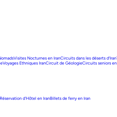
 Nomads
Visites Nocturnes en Iran
Circuits dans les déserts d‘Iran
ue
Voyages Ethniques Iran
Circuit de Géologie
Circuits seniors en
Réservation d'Hôtel en Iran
Billets de ferry en Iran