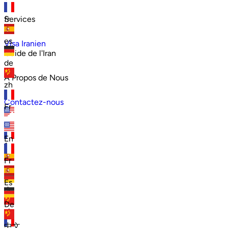
Services
fr
es
Visa Iranien
Guide de l'Iran
de
À Propos de Nous
zh
Contactez-nous
Fr
en
En
fr
Fr
es
Es
de
De
zh
中文