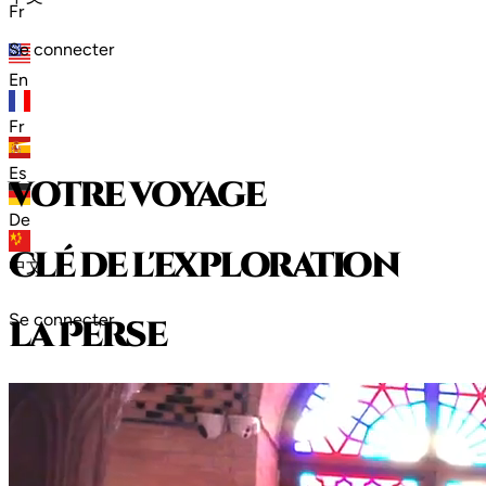
Fr
Se connecter
En
Fr
Es
votre voyage
De
clé de l'exploration
中文
Se connecter
l
a
P
e
r
s
e