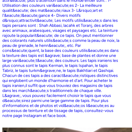
attir&eacute; plus d'attention dans le monde entier sont : 1-
Utilisation des couleurs vari&eacute;es 2- La meilleure
qualit&eacute; des mat&eacute;riaux 3- L&rsquo;art et
l'&eacute;l&eacute;gance 4- Divers motifs
d&rsquo;attractivit&eacute; Les motifs utilis&eacute;s dans les
tapis persans sont : Shah Abbasi, lacahk et Toranj, des arbres
avec animaux, arabesques, visages et paysages etc. La teinture
rajoute la popularit&eacute; de ce tapis. On peut mentionner
des colorants naturels utilis&eacute;s comme la peau de noix, la
peau de grenade, le henn&eacute;, etc. Par
cons&eacute;quent, la base des couleurs utilis&eacute;es dans
la texture des tapis est &agrave; base de plantes et donne une
large vari&eacute;t&eacute; des couleurs. Les tapis iraniens les
plus connus sont le tapis Kerman, le tapis Ispahan, le tapis
Tabriz, le tapis turkm&egrave;ne, le tapis Bakhtiari et Qashqai.
Chacun de ces tapis a des caract&eacute;ristiques distinctives
qui englobent un monde d'harmonie et d'art. Pour acheter le
tapis iranien,il suffit que vous trouviez des magasins de tapis
dans les march&eacute;s traditionnels de chaque ville.
L&agrave;, vous pouvez facilement choisir le tapis que vous
d&eacute;sirez parmi une large gamme de tapis. Pour plus
d'informations et de photos et vid&eacute;os li&eacute;es au
processus de teinture et de tissage de tapis, consultez-vous
notre page Instagram et face book.