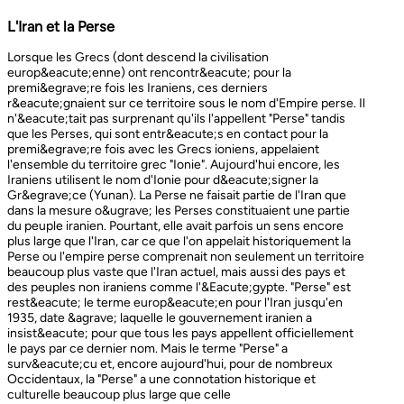
L'Iran et la Perse
Lorsque les Grecs (dont descend la civilisation europ&eacute;enne) ont rencontr&eacute; pour la premi&egrave;re fois les Iraniens, ces derniers r&eacute;gnaient sur ce territoire sous le nom d'Empire perse. Il n'&eacute;tait pas surprenant qu'ils l'appellent "Perse" tandis que les Perses, qui sont entr&eacute;s en contact pour la premi&egrave;re fois avec les Grecs ioniens, appelaient l'ensemble du territoire grec "Ionie". Aujourd'hui encore, les Iraniens utilisent le nom d'Ionie pour d&eacute;signer la Gr&egrave;ce (Yunan). La Perse ne faisait partie de l'Iran que dans la mesure o&ugrave; les Perses constituaient une partie du peuple iranien. Pourtant, elle avait parfois un sens encore plus large que l'Iran, car ce que l'on appelait historiquement la Perse ou l'empire perse comprenait non seulement un territoire beaucoup plus vaste que l'Iran actuel, mais aussi des pays et des peuples non iraniens comme l'&Eacute;gypte. "Perse" est rest&eacute; le terme europ&eacute;en pour l'Iran jusqu'en 1935, date &agrave; laquelle le gouvernement iranien a insist&eacute; pour que tous les pays appellent officiellement le pays par ce dernier nom. Mais le terme "Perse" a surv&eacute;cu et, encore aujourd'hui, pour de nombreux Occidentaux, la "Perse" a une connotation historique et culturelle beaucoup plus large que celle v&eacute;hicul&eacute;e par le terme "Iran", qu'ils confondaient parfois avec l'Irak. Beaucoup ne savent plus que l'Iran et la Perse sont la m&ecirc;me chose, pensant que l'Iran est aussi un pays arabe ! L'Iran actuel fait partie du plateau iranien, beaucoup plus vaste, dont l'ensemble a parfois fait partie de l'empire perse. Le pays est vaste, plus grand que le Royaume-Uni, la France, l'Espagne et l'Allemagne r&eacute;unis. Il est accident&eacute; et aride et, &agrave; l'exception de deux r&eacute;gions de plaine, il est constitu&eacute; de montagnes et de d&eacute;serts. Il y a deux grandes rang&eacute;es de montagnes, l'Alborz au nord, qui s'&eacute;tend du Caucase au nord-ouest jusqu'au Khorasan &agrave; l'est, et le Zagros, qui s'&eacute;tend de l'ouest au sud-est. Les grands d&eacute;serts, Dasht-e-Kavir et Dasht-e-Lut, tous deux situ&eacute;s &agrave; l'est, sont pratiquement inhabitables. Les deux r&eacute;gions de plaine sont le littoral de la mer Caspienne, qui se trouve au-dessous du niveau de la mer, a un climat subtropical et est couvert de for&ecirc;ts tropicales, et la plaine du Khuzestan au sud-ouest, qui est une continuation des terres fertiles de la M&eacute;sopotamie et est arros&eacute;e par le seul grand fleuve d'Iran, le Karun. Ainsi, la terre est abondante mais l'eau est rare, contrairement &agrave; un pays comme la Hollande o&ugrave; la terre est rare mais l'eau abondante. La raret&eacute; de l'eau a jou&eacute; un r&ocirc;le majeur non seulement en influen&ccedil;ant la nature et les syst&egrave;mes de l'agriculture iranienne, mais aussi un certain nombre de facteurs sociologiques cl&eacute;s, y compris la cause et la nature des &Eacute;tats iraniens. L'&eacute;tendue des montagnes et du d&eacute;sert a naturellement divis&eacute; la population iranienne en groupes relativement isol&eacute;s. Mais l'aridit&eacute; a jou&eacute; un r&ocirc;le encore plus important &agrave; cet &eacute;gard, et ce au niveau des plus petites unit&eacute;s sociales. Dans la majeure partie du pays, l'agriculture et l'&eacute;levage du b&eacute;tail n'&eacute;taient possibles que l&agrave; o&ugrave; l'eau de pluie naturelle, un petit ruisseau, un canal d'eau souterrain, appel&eacute; Qanat, ou une combinaison de ces &eacute;l&eacute;ments fournissait l'approvisionnement minimal n&eacute;cessaire en eau. Le Qanat ou Kariz est un d&eacute;veloppement ing&eacute;nieux des temps anciens, qui remonte &agrave; bien avant la fondation de l'empire perse. &Agrave; partir d'une nappe phr&eacute;atique existante dans les hautes terres, un tunnel est creus&eacute; sous le sol, en pente descendante vers les basses terres (pr&egrave;s des fermes environnantes) o&ugrave; il remonte &agrave; la surface. L'eau qui s'&eacute;coule de la source par gravit&eacute; est ensuite distribu&eacute;e par d'&eacute;troits canaux l&agrave; o&ugrave; elle est n&eacute;cessaire pour l'irrigation et d'autres usages. Le peuple iranien &Agrave; l'origine, les Iraniens &eacute;taient plus une ethnie qu'une nation et les perses se comptaient comme un groupe parmi un bon nombre des Iraniens. A part le pays qui s'appelle aujourd'hui l'Iran, l'Afghanistan et le Tadjikistan appartiennent &eacute;galement &agrave; un territoire iranien plus large dans leurs concepts historiques et culturels. En plus la domaine culturelle iranienne d&eacute;passe encore plus loin que la fronti&egrave;re de l&rsquo;ensemble de ces trois pays et s'&eacute;tendant jusqu&rsquo;au cot&eacute; nordique de l'Inde, l'Ouzb&eacute;kistan, le Turkm&eacute;nistan, le Caucase et l'Anatolie : Aujourd&rsquo;hui , c&rsquo;est ce que l&rsquo;on appelle &lsquo;&rsquo; Monde Persan&rsquo;&rsquo; La langue persane est une des langues iraniennes, alors qu&rsquo;il en existe d'autres vari&eacute;t&eacute;s dont le kurde et le pashto. En Iran, certaines langues locales sont encore parl&eacute;es en tant que des langues vivantes tandis que d&rsquo;autre langues r&eacute;gionales que l&rsquo;iranienne sont &eacute;galement parl&eacute;s en Iran tels que le turc et l&rsquo;arabe. En plus, d'autres formats de la langue persane sont parl&eacute;es en Afghanistan et au Tadjikistan, si bien que les r&eacute;sidents dans ces trois pays arrivent &agrave; se comprendre lors de la conversation et de la communication litt&eacute;raire. Egalement d'autres dialectes persans sont parl&eacute;s en Iran. A vraie dire , n&rsquo;importe quel argument &agrave; propos de l&rsquo;histoire de l&rsquo;Iran, de son &eacute;conomie et de sa politique ne serait pas raisonnable sauf qu&rsquo;on puisse tenir en compte les nomades qui ont &eacute;tabli leurs royaume &agrave; partir de l&rsquo;&eacute;poque des Perses au Qajars qui r&eacute;gnaient jusuq&rsquo;aux20&egrave;me si&egrave;cle. Suit &agrave; la recherches des p&acirc;turages encore plus verts et des sols fertils, diff&eacute;rents &eacute;thnies comme le turques, sont partis vers les r&eacute;gions au nord, nord-est et l&rsquo;est de la Perse . Apr&egrave;s avoir s&rsquo;h&eacute;berger , ils fallait qu&rsquo;ils se pr&eacute;par&egrave;rent pour faire face aux &eacute;nemies etrang&egrave;res . La s&egrave;cheresse, l&rsquo;aridit&eacute; et la densit&eacute; de la population dan leurs propres r&eacute;gions fut la cause de l&rsquo;immigration vers la Perse. D&rsquo;autre part la manqu&eacute; de la pluie et l&rsquo;aridit&eacute; en Iran causait la miragartion des gens vers des r&eacute;gions plus verts : ils se d&eacute;pla&ccedil;aient tous les ann&eacute;es, pour aller vers les r&eacute;gions o&ugrave; il faisait agr&eacute;able pendant l&rsquo;hiver et des r&eacute;gions o&ugrave; le climat faisait moins chaud au cours de l&rsquo;&eacute;t&eacute;. En comparaison avec les les s&eacute;dentaires, les nomades ont des puissances militaires et ils sont plus dynamiques, et plus nombreux que les villageoises qu'ils attaquaient. Ces particularit&eacute;s permettent &agrave; une tribu ou &agrave; un ensemble de tribus de faire diriger les autres vers la formation d&rsquo;un &eacute;tat central : Ensuite il faisait les n&eacute;cessaires pour collecter directement ou via un moyen indirect, la totalit&eacute; des produits agricoles exc&eacute;dentaires pour fournir les affaires financi&egrave;res. Ainsi il devient un &eacute;tat central et capable &agrave; taille de contr&ocirc;ler, d'administrer et de d&eacute;fendre ses vastes territoires. La plupart des souverains iraniens se d&eacute;pla&ccedil;aient la plupart du temps et cette caract&eacute;ristique est racin&eacute; dans leurs origines et leurs esprits. Par exemple les Ach&eacute;m&eacute;nides dirigeaient leurs trois capitales et se d&eacute;pla&ccedil;aient entre : Suse, Pers&eacute;polis et Ecbatane et parfois quatre si on fait inclure la Babylon. D&egrave;s le d&eacute;but ; tous les gouvernements iraniens jusqu&rsquo;au 20&egrave;me si&egrave;cle, on &eacute;t&eacute; fond&eacute;s par des tribus nomades et apr&egrave;s avoir &ecirc;tre uni au sein du gouvernement , il fallait se pr&eacute;parer pour faire face aux d&eacute;fis comme l&rsquo;invasion des nomades dans le pays et ceux qui pourraient attaquer depuis des terres au-del&agrave; des fronti&egrave;res. D'une mani&egrave;re historique, l'Iran a &eacute;t&eacute; le carrefour entre l'Asie et l'Europe, l'Est et l'Ouest. Les personnes, les biens ainsi que les croyances, les normes et produits culturels y sont pass&eacute;s, g&eacute;n&eacute;ralement d'est en ouest, mais pas toujours. L'influence orientale &eacute;tait telle que beaucoup des anciens mythes et l&eacute;gendes iraniens provenaient des terres orientales de l'Iran, bien que l'islam et les Arabes soient venus de la direction oppos&eacute;e. Cette situation g&eacute;ographique particuli&egrave;re a donn&eacute; lieu &agrave; ce que l'on peut appeler &laquo; l'effet carrefour &raquo;, &agrave; la fois d&eacute;stabilisant et enrichissant le pays ; rendant ses habitants hospitaliers et amicaux envers les &eacute;trangers et aussi tr&egrave;s conscients de leur particularit&eacute;. L'une des cons&eacute;quences de l'effet de carrefour est le fait que l'Iran est maintenant peupl&eacute; d&rsquo;une vari&eacute;t&eacute; de communaut&eacute;s ethniques et linguistiques incluant ceux dont la langue maternelle est le persan, ainsi que les Kurdes, les Turcs, les Arabes, les Baloutches, etc. On rencontre les Turcophones dans la r&eacute;gion Nord-ouest de l'Azerba&iuml;djan, aujourd'hui divis&eacute;e en plusieurs provinces, &agrave; la fronti&egrave;re de la Turquie et du Caucase. D'autres peuples turcophones, comme les Turkm&egrave;nes du Centre-nord-est et les tribus turcophones comm