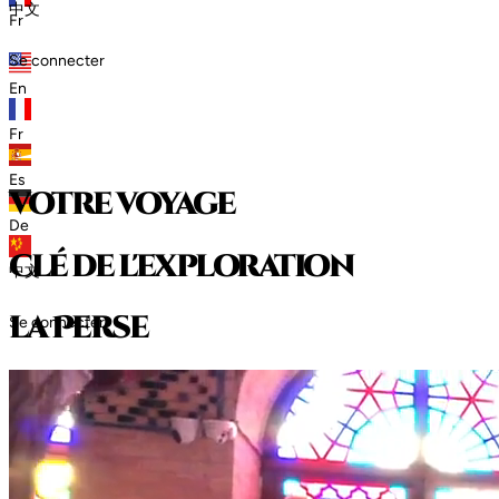
中文
Fr
Se connecter
En
Fr
Es
votre voyage
De
clé de l'exploration
中文
l
a
P
e
r
s
e
Se connecter