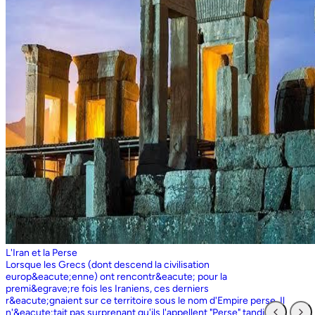
L'Iran et la Perse
Lorsque les Grecs (dont descend la civilisation europ&eacute;enne) ont rencontr&eacute; pour la premi&egrave;re fois les Iraniens, ces derniers r&eacute;gnaient sur ce territoire sous le nom d'Empire perse. Il n'&eacute;tait pas surprenant qu'ils l'appellent "Perse" tandis que les Perses, qui sont entr&eacute;s en contact pour la premi&egrave;re fois avec les Grecs ioniens, appelaient l'ensemble du territoire grec "Ionie". Aujourd'hui encore, les Iraniens utilisent le nom d'Ionie pour d&eacute;signer la Gr&egrave;ce (Yunan). La Perse ne faisait partie de l'Iran que dans la mesure o&ugrave; les Perses constituaient une partie du peuple iranien. Pourtant, elle avait parfois un sens encore plus large que l'Iran, car ce que l'on appelait historiquement la Perse ou l'empire perse comprenait non seulement un territoire beaucoup plus vaste que l'Iran actuel, mais aussi des pays et des peuples non iraniens comme l'&Eacute;gypte. "Perse" est rest&eacute; le terme europ&eacute;en pour l'Iran jusqu'en 1935, date &agrave; laquelle le gouvernement iranien a insist&eacute; pour que tous les pays appellent officiellement le pays par ce dernier nom. Mais le terme "Perse" a surv&eacute;cu et, encore aujourd'hui, pour de nombreux Occidentaux, la "Perse" a une connotation historique et culturelle beaucoup plus large que celle v&eacute;hicul&eacute;e par le terme "Iran", qu'ils confondaient parfois avec l'Irak. Beaucoup ne savent plus que l'Iran et la Perse sont la m&ecirc;me chose, pensant que l'Iran est aussi un pays arabe ! L'Iran actuel fait partie du plateau iranien, beaucoup plus vaste, dont l'ensemble a parfois fait partie de l'empire perse. Le pays est vaste, plus grand que le Royaume-Uni, la France, l'Espagne et l'Allemagne r&eacute;unis. Il est accident&eacute; et aride et, &agrave; l'exception de deux r&eacute;gions de plaine, il est constitu&eacute; de montagnes et de d&eacute;serts. Il y a deux grandes rang&eacute;es de montagnes, l'Alborz au nord, qui s'&eacute;tend du Caucase au nord-ouest jusqu'au Khorasan &agrave; l'est, et le Zagros, qui s'&eacute;tend de l'ouest au sud-est. Les grands d&eacute;serts, Dasht-e-Kavir et Dasht-e-Lut, tous deux situ&eacute;s &agrave; l'est, sont pratiquement inhabitables. Les deux r&eacute;gions de plaine sont le littoral de la mer Caspienne, qui se trouve au-dessous du niveau de la mer, a un climat subtropical et est couvert de for&ecirc;ts tropicales, et la plaine du Khuzestan au sud-ouest, qui est une continuation des terres fertiles de la M&eacute;sopotamie et est arros&eacute;e par le seul grand fleuve d'Iran, le Karun. Ainsi, la terre est abondante mais l'eau est rare, contrairement &agrave; un pays comme la Hollande o&ugrave; la terre est rare mais l'eau abondante. La raret&eacute; de l'eau a jou&eacute; un r&ocirc;le majeur non seulement en influen&ccedil;ant la nature et les syst&egrave;mes de l'agriculture iranienne, mais aussi un certain nombre de facteurs sociologiques cl&eacute;s, y compris la cause et la nature des &Eacute;tats iraniens. L'&eacute;tendue des montagnes et du d&eacute;sert a naturellement divis&eacute; la population iranienne en groupes relativement isol&eacute;s. Mais l'aridit&eacute; a jou&eacute; un r&ocirc;le encore plus important &agrave; cet &eacute;gard, et ce au niveau des plus petites unit&eacute;s sociales. Dans la majeure partie du pays, l'agriculture et l'&eacute;levage du b&eacute;tail n'&eacute;taient possibles que l&agrave; o&ugrave; l'eau de pluie naturelle, un petit ruisseau, un canal d'eau souterrain, appel&eacute; Qanat, ou une combinaison de ces &eacute;l&eacute;ments fournissait l'approvisionnement minimal n&eacute;cessaire en eau. Le Qanat ou Kariz est un d&eacute;veloppement ing&eacute;nieux des temps anciens, qui remonte &agrave; bien avant la fondation de l'empire perse. &Agrave; partir d'une nappe phr&eacute;atique existante dans les hautes terres, un tunnel est creus&eacute; sous le sol, en pente descendante vers les basses terres (pr&egrave;s des fermes environnantes) o&ugrave; il remonte &agrave; la surface. L'eau qui s'&eacute;coule de la source par gravit&eacute; est ensuite distribu&eacute;e par d'&eacute;troits canaux l&agrave; o&ugrave; elle est n&eacute;cessaire pour l'irrigation et d'autres usages. Le peuple iranien &Agrave; l'origine, les Iraniens &eacute;taient plus une ethnie qu'une nation et les perses se comptaient comme un groupe parmi un bon nombre des Iraniens. A part le pays qui s'appelle aujourd'hui l'Iran, l'Afghanistan et le Tadjikistan appartiennent &eacute;galement &agrave; un territoire iranien plus large dans leurs concepts historiques et culturels. En plus la domaine culturelle iranienne d&eacute;passe encore plus loin que la fronti&egrave;re de l&rsquo;ensemble de ces trois pays et s'&eacute;tendant jusqu&rsquo;au cot&eacute; nordique de l'Inde, l'Ouzb&eacute;kistan, le Turkm&eacute;nistan, le Caucase et l'Anatolie : Aujourd&rsquo;hui , c&rsquo;est ce que l&rsquo;on appelle &lsquo;&rsquo; Monde Persan&rsquo;&rsquo; La langue persane est une des langues iraniennes, alors qu&rsquo;il en existe d'autres vari&eacute;t&eacute;s dont le kurde et le pashto. En Iran, certaines langues locales sont encore parl&eacute;es en tant que des langues vivantes tandis que d&rsquo;autre langues r&eacute;gionales que l&rsquo;iranienne sont &eacute;galement parl&eacute;s en Iran tels que le turc et l&rsquo;arabe. En plus, d'autres formats de la langue persane sont parl&eacute;es en Afghanistan et au Tadjikistan, si bien que les r&eacute;sidents dans ces trois pays arrivent &agrave; se comprendre lors de la conversation et de la communication litt&eacute;raire. Egalement d'autres dialectes persans sont parl&eacute;s en Iran. A vraie dire , n&rsquo;importe quel argument &agrave; propos de l&rsquo;histoire de l&rsquo;Iran, de son &eacute;conomie et de sa politique ne serait pas raisonnable sauf qu&rsquo;on puisse tenir en compte les nomades qui ont &eacute;tabli leurs royaume &agrave; partir de l&rsquo;&eacute;poque des Perses au Qajars qui r&eacute;gnaient jusuq&rsquo;aux20&egrave;me si&egrave;cle. Suit &agrave; la recherches des p&acirc;turages encore plus verts et des sols fertils, diff&eacute;rents &eacute;thnies comme le turques, sont partis vers les r&eacute;gions au nord, nord-est et l&rsquo;est de la Perse . Apr&egrave;s avoir s&rsquo;h&eacute;berger , ils fallait qu&rsquo;ils se pr&eacute;par&egrave;rent pour faire face aux &eacute;nemies etrang&egrave;res . La s&egrave;cheresse, l&rsquo;aridit&eacute; et la densit&eacute; de la population dan leurs propres r&eacute;gions fut la cause de l&rsquo;immigration vers la Perse. D&rsquo;autre part la manqu&eacute; de la pluie et l&rsquo;aridit&eacute; en Iran causait la miragartion des gens vers des r&eacute;gions plus verts : ils se d&eacute;pla&ccedil;aient tous les ann&eacute;es, pour aller vers les r&eacute;gions o&ugrave; il faisait agr&eacute;able pendant l&rsquo;hiver et des r&eacute;gions o&ugrave; le climat faisait moins chaud au cours de l&rsquo;&eacute;t&eacute;. En comparaison avec les les s&eacute;dentaires, les nomades ont des puissances militaires et ils sont plus dynamiques, et plus nombreux que les villageoises qu'ils attaquaient. Ces particularit&eacute;s permettent &agrave; une tribu ou &agrave; un ensemble de tribus de faire diriger les autres vers la formation d&rsquo;un &eacute;tat central : Ensuite il faisait les n&eacute;cessaires pour collecter directement ou via un moyen indirect, la totalit&eacute; des produits agricoles exc&eacute;dentaires pour fournir les affaires financi&egrave;res. Ainsi il devient un &eacute;tat central et capable &agrave; taille de contr&ocirc;ler, d'administrer et de d&eacute;fendre ses vastes territoires. La plupart des souverains iraniens se d&eacute;pla&ccedil;aient la plupart du temps et cette caract&eacute;ristique est racin&eacute; dans leurs origines et leurs esprits. Par exemple les Ach&eacute;m&eacute;nides dirigeaient leurs trois capitales et se d&eacute;pla&ccedil;aient entre : Suse, Pers&eacute;polis et Ecbatane et parfois quatre si on fait inclure la Babylon. D&egrave;s le d&eacute;but ; tous les gouvernements iraniens jusqu&rsquo;au 20&egrave;me si&egrave;cle, on &eacute;t&eacute; fond&eacute;s par des tribus nomades et apr&egrave;s avoir &ecirc;tre uni au sein du gouvernement , il fallait se pr&eacute;parer pour faire face aux d&eacute;fis comme l&rsquo;invasion des nomades dans le pays et ceux qui pourraient attaquer depuis des terres au-del&agrave; des fronti&egrave;res. D'une mani&egrave;re historique, l'Iran a &eacute;t&eacute; le carrefour entre l'Asie et l'Europe, l'Est et l'Ouest. Les personnes, les biens ainsi que les croyances, les normes et produits culturels y sont pass&eacute;s, g&eacute;n&eacute;ralement d'est en ouest, mais pas toujours. L'influence orientale &eacute;tait telle que beaucoup des anciens mythes et l&eacute;gendes iraniens provenaient des terres orientales de l'Iran, bien que l'islam et les Arabes soient venus de la direction oppos&eacute;e. Cette situation g&eacute;ographique particuli&egrave;re a donn&eacute; lieu &agrave; ce que l'on peut appeler &laquo; l'effet carrefour &raquo;, &agrave; la fois d&eacute;stabilisant et enrichissant le pays ; rendant ses habitants hospitaliers et amicaux envers les &eacute;trangers et aussi tr&egrave;s conscients de leur particularit&eacute;. L'une des cons&eacute;quences de l'effet de carrefour est le fait que l'Iran est maintenant peupl&eacute; d&rsquo;une vari&eacute;t&eacute; de communaut&eacute;s ethniques et linguistiques incluant ceux dont la langue maternelle est le persan, ainsi que les Kurdes, les Turcs, les Arabes, les Baloutches, etc. On rencontre les Turcophones dans la r&eacute;gion Nord-ouest de l'Azerba&iuml;djan, aujourd'hui divis&eacute;e en plusieurs provinces, &agrave; la fronti&egrave;re de la Turquie et du Caucase. D'autres peuples turcophones, comme les Turkm&egrave;nes du Centre-nord-est et les tribus turcophones comm