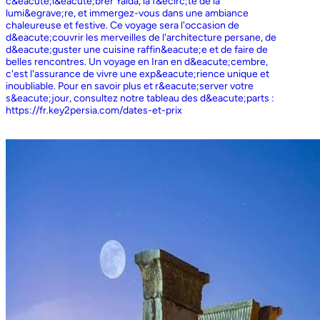
c&eacute;l&eacute;brer Yalda, la f&ecirc;te de la
lumi&egrave;re, et immergez-vous dans une ambiance
chaleureuse et festive. Ce voyage sera l'occasion de
d&eacute;couvrir les merveilles de l'architecture persane, de
d&eacute;guster une cuisine raffin&eacute;e et de faire de
belles rencontres. Un voyage en Iran en d&eacute;cembre,
c'est l'assurance de vivre une exp&eacute;rience unique et
inoubliable. Pour en savoir plus et r&eacute;server votre
s&eacute;jour, consultez notre tableau des d&eacute;parts :
https://fr.key2persia.com/dates-et-prix