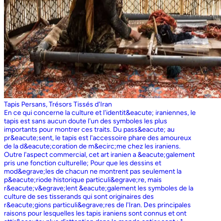
Tapis Persans, Trésors Tissés d'Iran
En ce qui concerne la culture et l'identit&eacute; iraniennes, le
tapis est sans aucun doute l'un des symboles les plus
importants pour montrer ces traits. Du pass&eacute; au
pr&eacute;sent, le tapis est l'accessoire phare des amoureux
de la d&eacute;coration de m&ecirc;me chez les iraniens.
Outre l'aspect commercial, cet art iranien a &eacute;galement
pris une fonction culturelle; Pour que les dessins et
mod&egrave;les de chacun ne montrent pas seulement la
p&eacute;riode historique particuli&egrave;re, mais
r&eacute;v&egrave;lent &eacute;galement les symboles de la
culture de ses tisserands qui sont originaires des
r&eacute;gions particuli&egrave;res de l'Iran. Des principales
raisons pour lesquelles les tapis iraniens sont connus et ont