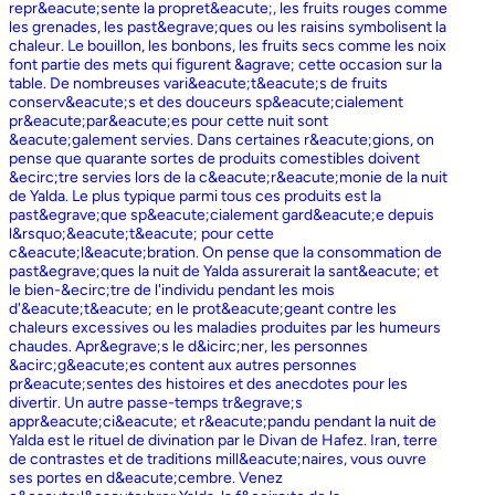
repr&eacute;sente la propret&eacute;, les fruits rouges comme
les grenades, les past&egrave;ques ou les raisins symbolisent la
chaleur. Le bouillon, les bonbons, les fruits secs comme les noix
font partie des mets qui figurent &agrave; cette occasion sur la
table. De nombreuses vari&eacute;t&eacute;s de fruits
conserv&eacute;s et des douceurs sp&eacute;cialement
pr&eacute;par&eacute;es pour cette nuit sont
&eacute;galement servies. Dans certaines r&eacute;gions, on
pense que quarante sortes de produits comestibles doivent
&ecirc;tre servies lors de la c&eacute;r&eacute;monie de la nuit
de Yalda. Le plus typique parmi tous ces produits est la
past&egrave;que sp&eacute;cialement gard&eacute;e depuis
l&rsquo;&eacute;t&eacute; pour cette
c&eacute;l&eacute;bration. On pense que la consommation de
past&egrave;ques la nuit de Yalda assurerait la sant&eacute; et
le bien-&ecirc;tre de l'individu pendant les mois
d'&eacute;t&eacute; en le prot&eacute;geant contre les
chaleurs excessives ou les maladies produites par les humeurs
chaudes. Apr&egrave;s le d&icirc;ner, les personnes
&acirc;g&eacute;es content aux autres personnes
pr&eacute;sentes des histoires et des anecdotes pour les
divertir. Un autre passe-temps tr&egrave;s
appr&eacute;ci&eacute; et r&eacute;pandu pendant la nuit de
Yalda est le rituel de divination par le Divan de Hafez. Iran, terre
de contrastes et de traditions mill&eacute;naires, vous ouvre
ses portes en d&eacute;cembre. Venez