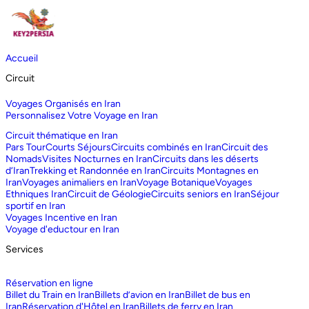
Accueil
Circuit
Voyages Organisés en Iran
Personnalisez Votre Voyage en Iran
Circuit thématique en Iran
Pars Tour
Courts Séjours
Circuits combinés en Iran
Circuit des
Nomads
Visites Nocturnes en Iran
Circuits dans les déserts
d‘Iran
Trekking et Randonnée en Iran
Circuits Montagnes en
Iran
Voyages animaliers en Iran
Voyage Botanique
Voyages
Ethniques Iran
Circuit de Géologie
Circuits seniors en Iran
Séjour
sportif en Iran
Voyages Incentive en Iran
Voyage d'eductour en Iran
Services
Réservation en ligne
Billet du Train en Iran
Billets d’avion en Iran
Billet de bus en
Iran
Réservation d'Hôtel en Iran
Billets de ferry en Iran