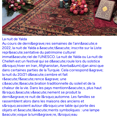
La nuit de Yalda
Au cours de derni&egrave;res semaines de l'ann&eacute;e
2022, la nuit de Yalda a &eacute;t&eacute; inscrite sur la Liste
repr&eacute;sentative du patrimoine culturel
immat&eacute;riel de l'UNESCO. La nuit de Yalda ou La nuit de
Chelleh est un festival qui se d&eacute;roule lors du solstice
d&rsquo;hiver en Iran, Afghanistan, Azerba&iuml;djan ainsi que
dans certaines parties de la Turquie. Cela correspond &agrave;
la nuit du 20/21 d&eacute;cembre et fait
r&eacute;f&eacute;rence &agrave; une
c&eacute;l&eacute;bration traditionnelle du soleil et de la
chaleur de la vie. Dans les pays mentionn&eacute;s, plus haut
l&rsquo;&eacute;v&eacute;nement se produit la
derni&egrave;re nuit de l&rsquo;automne. Les familles se
rassemblent alors dans les maisons des anciens et
s&rsquo;assoient autour d&rsquo;une table qui porte des
objets et &eacute;l&eacute;ments symboliques : une lampe
&eacute;voque la lumi&egrave;re, l&rsquo;eau