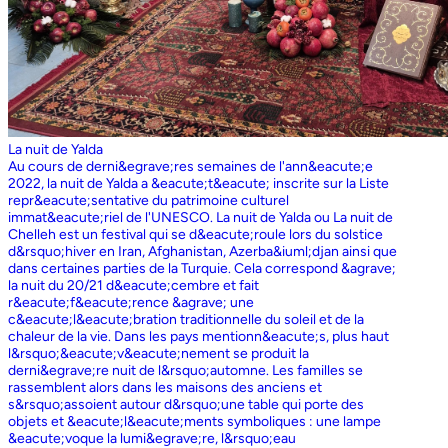
La nuit de Yalda
Au cours de derni&egrave;res semaines de l'ann&eacute;e
2022, la nuit de Yalda a &eacute;t&eacute; inscrite sur la Liste
repr&eacute;sentative du patrimoine culturel
immat&eacute;riel de l'UNESCO. La nuit de Yalda ou La nuit de
Chelleh est un festival qui se d&eacute;roule lors du solstice
d&rsquo;hiver en Iran, Afghanistan, Azerba&iuml;djan ainsi que
dans certaines parties de la Turquie. Cela correspond &agrave;
la nuit du 20/21 d&eacute;cembre et fait
r&eacute;f&eacute;rence &agrave; une
c&eacute;l&eacute;bration traditionnelle du soleil et de la
chaleur de la vie. Dans les pays mentionn&eacute;s, plus haut
l&rsquo;&eacute;v&eacute;nement se produit la
derni&egrave;re nuit de l&rsquo;automne. Les familles se
rassemblent alors dans les maisons des anciens et
s&rsquo;assoient autour d&rsquo;une table qui porte des
objets et &eacute;l&eacute;ments symboliques : une lampe
&eacute;voque la lumi&egrave;re, l&rsquo;eau