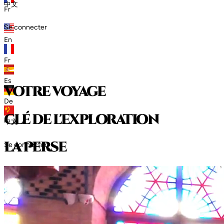
中文
Fr
Se connecter
En
Fr
Es
votre voyage
De
clé de l'exploration
中文
l
a
P
e
r
s
e
Se connecter