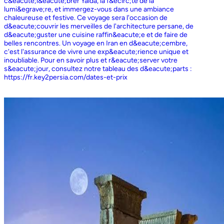
c&eacute;l&eacute;brer Yalda, la f&ecirc;te de la
lumi&egrave;re, et immergez-vous dans une ambiance
chaleureuse et festive. Ce voyage sera l'occasion de
d&eacute;couvrir les merveilles de l'architecture persane, de
d&eacute;guster une cuisine raffin&eacute;e et de faire de
belles rencontres. Un voyage en Iran en d&eacute;cembre,
c'est l'assurance de vivre une exp&eacute;rience unique et
inoubliable. Pour en savoir plus et r&eacute;server votre
s&eacute;jour, consultez notre tableau des d&eacute;parts :
https://fr.key2persia.com/dates-et-prix