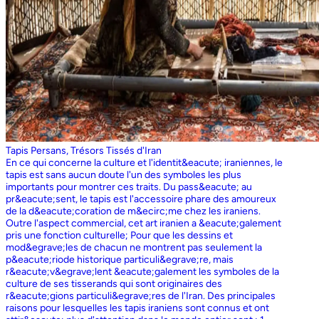
Tapis Persans, Trésors Tissés d'Iran
En ce qui concerne la culture et l'identit&eacute; iraniennes, le
tapis est sans aucun doute l'un des symboles les plus
importants pour montrer ces traits. Du pass&eacute; au
pr&eacute;sent, le tapis est l'accessoire phare des amoureux
de la d&eacute;coration de m&ecirc;me chez les iraniens.
Outre l'aspect commercial, cet art iranien a &eacute;galement
pris une fonction culturelle; Pour que les dessins et
mod&egrave;les de chacun ne montrent pas seulement la
p&eacute;riode historique particuli&egrave;re, mais
r&eacute;v&egrave;lent &eacute;galement les symboles de la
culture de ses tisserands qui sont originaires des
r&eacute;gions particuli&egrave;res de l'Iran. Des principales
raisons pour lesquelles les tapis iraniens sont connus et ont