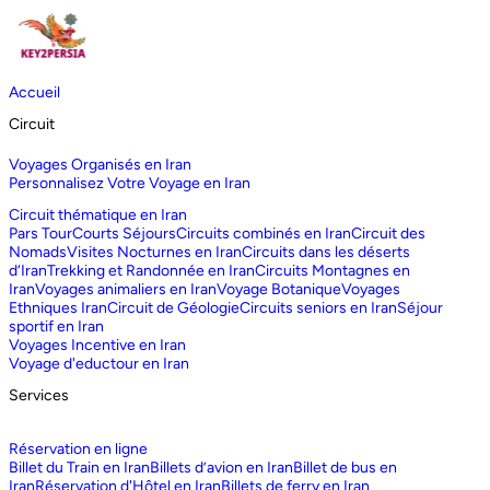
Accueil
Circuit
Voyages Organisés en Iran
Personnalisez Votre Voyage en Iran
Circuit thématique en Iran
Pars Tour
Courts Séjours
Circuits combinés en Iran
Circuit des
Nomads
Visites Nocturnes en Iran
Circuits dans les déserts
d‘Iran
Trekking et Randonnée en Iran
Circuits Montagnes en
Iran
Voyages animaliers en Iran
Voyage Botanique
Voyages
Ethniques Iran
Circuit de Géologie
Circuits seniors en Iran
Séjour
sportif en Iran
Voyages Incentive en Iran
Voyage d'eductour en Iran
Services
Réservation en ligne
Billet du Train en Iran
Billets d’avion en Iran
Billet de bus en
Iran
Réservation d'Hôtel en Iran
Billets de ferry en Iran