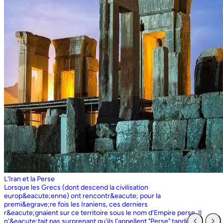
L'Iran et la Perse
Lorsque les Grecs (dont descend la civilisation europ&eacute;enne) ont rencontr&eacute; pour la premi&egrave;re fois les Iraniens, ces derniers r&eacute;gnaient sur ce territoire sous le nom d'Empire perse. Il n'&eacute;tait pas surprenant qu'ils l'appellent "Perse" tandis que les Perses, qui sont entr&eacute;s en contact pour la premi&egrave;re fois avec les Grecs ioniens, appelaient l'ensemble du territoire grec "Ionie". Aujourd'hui encore, les Iraniens utilisent le nom d'Ionie pour d&eacute;signer la Gr&egrave;ce (Yunan). La Perse ne faisait partie de l'Iran que dans la mesure o&ugrave; les Perses constituaient une partie du peuple iranien. Pourtant, elle avait parfois un sens encore plus large que l'Iran, car ce que l'on appelait historiquement la Perse ou l'empire perse comprenait non seulement un territoire beaucoup plus vaste que l'Iran actuel, mais aussi des pays et des peuples non iraniens comme l'&Eacute;gypte. "Perse" est rest&eacute; le terme europ&eacute;en pour l'Iran jusqu'en 1935, date &agrave; laquelle le gouvernement iranien a insist&eacute; pour que tous les pays appellent officiellement le pays par ce dernier nom. Mais le terme "Perse" a surv&eacute;cu et, encore aujourd'hui, pour de nombreux Occidentaux, la "Perse" a une connotation historique et culturelle beaucoup plus large que celle v&eacute;hicul&eacute;e par le terme "Iran", qu'ils confondaient parfois avec l'Irak. Beaucoup ne savent plus que l'Iran et la Perse sont la m&ecirc;me chose, pensant que l'Iran est aussi un pays arabe ! L'Iran actuel fait partie du plateau iranien, beaucoup plus vaste, dont l'ensemble a parfois fait partie de l'empire perse. Le pays est vaste, plus grand que le Royaume-Uni, la France, l'Espagne et l'Allemagne r&eacute;unis. Il est accident&eacute; et aride et, &agrave; l'exception de deux r&eacute;gions de plaine, il est constitu&eacute; de montagnes et de d&eacute;serts. Il y a deux grandes rang&eacute;es de montagnes, l'Alborz au nord, qui s'&eacute;tend du Caucase au nord-ouest jusqu'au Khorasan &agrave; l'est, et le Zagros, qui s'&eacute;tend de l'ouest au sud-est. Les grands d&eacute;serts, Dasht-e-Kavir et Dasht-e-Lut, tous deux situ&eacute;s &agrave; l'est, sont pratiquement inhabitables. Les deux r&eacute;gions de plaine sont le littoral de la mer Caspienne, qui se trouve au-dessous du niveau de la mer, a un climat subtropical et est couvert de for&ecirc;ts tropicales, et la plaine du Khuzestan au sud-ouest, qui est une continuation des terres fertiles de la M&eacute;sopotamie et est arros&eacute;e par le seul grand fleuve d'Iran, le Karun. Ainsi, la terre est abondante mais l'eau est rare, contrairement &agrave; un pays comme la Hollande o&ugrave; la terre est rare mais l'eau abondante. La raret&eacute; de l'eau a jou&eacute; un r&ocirc;le majeur non seulement en influen&ccedil;ant la nature et les syst&egrave;mes de l'agriculture iranienne, mais aussi un certain nombre de facteurs sociologiques cl&eacute;s, y compris la cause et la nature des &Eacute;tats iraniens. L'&eacute;tendue des montagnes et du d&eacute;sert a naturellement divis&eacute; la population iranienne en groupes relativement isol&eacute;s. Mais l'aridit&eacute; a jou&eacute; un r&ocirc;le encore plus important &agrave; cet &eacute;gard, et ce au niveau des plus petites unit&eacute;s sociales. Dans la majeure partie du pays, l'agriculture et l'&eacute;levage du b&eacute;tail n'&eacute;taient possibles que l&agrave; o&ugrave; l'eau de pluie naturelle, un petit ruisseau, un canal d'eau souterrain, appel&eacute; Qanat, ou une combinaison de ces &eacute;l&eacute;ments fournissait l'approvisionnement minimal n&eacute;cessaire en eau. Le Qanat ou Kariz est un d&eacute;veloppement ing&eacute;nieux des temps anciens, qui remonte &agrave; bien avant la fondation de l'empire perse. &Agrave; partir d'une nappe phr&eacute;atique existante dans les hautes terres, un tunnel est creus&eacute; sous le sol, en pente descendante vers les basses terres (pr&egrave;s des fermes environnantes) o&ugrave; il remonte &agrave; la surface. L'eau qui s'&eacute;coule de la source par gravit&eacute; est ensuite distribu&eacute;e par d'&eacute;troits canaux l&agrave; o&ugrave; elle est n&eacute;cessaire pour l'irrigation et d'autres usages. Le peuple iranien &Agrave; l'origine, les Iraniens &eacute;taient plus une ethnie qu'une nation et les perses se comptaient comme un groupe parmi un bon nombre des Iraniens. A part le pays qui s'appelle aujourd'hui l'Iran, l'Afghanistan et le Tadjikistan appartiennent &eacute;galement &agrave; un territoire iranien plus large dans leurs concepts historiques et culturels. En plus la domaine culturelle iranienne d&eacute;passe encore plus loin que la fronti&egrave;re de l&rsquo;ensemble de ces trois pays et s'&eacute;tendant jusqu&rsquo;au cot&eacute; nordique de l'Inde, l'Ouzb&eacute;kistan, le Turkm&eacute;nistan, le Caucase et l'Anatolie : Aujourd&rsquo;hui , c&rsquo;est ce que l&rsquo;on appelle &lsquo;&rsquo; Monde Persan&rsquo;&rsquo; La langue persane est une des langues iraniennes, alors qu&rsquo;il en existe d'autres vari&eacute;t&eacute;s dont le kurde et le pashto. En Iran, certaines langues locales sont encore parl&eacute;es en tant que des langues vivantes tandis que d&rsquo;autre langues r&eacute;gionales que l&rsquo;iranienne sont &eacute;galement parl&eacute;s en Iran tels que le turc et l&rsquo;arabe. En plus, d'autres formats de la langue persane sont parl&eacute;es en Afghanistan et au Tadjikistan, si bien que les r&eacute;sidents dans ces trois pays arrivent &agrave; se comprendre lors de la conversation et de la communication litt&eacute;raire. Egalement d'autres dialectes persans sont parl&eacute;s en Iran. A vraie dire , n&rsquo;importe quel argument &agrave; propos de l&rsquo;histoire de l&rsquo;Iran, de son &eacute;conomie et de sa politique ne serait pas raisonnable sauf qu&rsquo;on puisse tenir en compte les nomades qui ont &eacute;tabli leurs royaume &agrave; partir de l&rsquo;&eacute;poque des Perses au Qajars qui r&eacute;gnaient jusuq&rsquo;aux20&egrave;me si&egrave;cle. Suit &agrave; la recherches des p&acirc;turages encore plus verts et des sols fertils, diff&eacute;rents &eacute;thnies comme le turques, sont partis vers les r&eacute;gions au nord, nord-est et l&rsquo;est de la Perse . Apr&egrave;s avoir s&rsquo;h&eacute;berger , ils fallait qu&rsquo;ils se pr&eacute;par&egrave;rent pour faire face aux &eacute;nemies etrang&egrave;res . La s&egrave;cheresse, l&rsquo;aridit&eacute; et la densit&eacute; de la population dan leurs propres r&eacute;gions fut la cause de l&rsquo;immigration vers la Perse. D&rsquo;autre part la manqu&eacute; de la pluie et l&rsquo;aridit&eacute; en Iran causait la miragartion des gens vers des r&eacute;gions plus verts : ils se d&eacute;pla&ccedil;aient tous les ann&eacute;es, pour aller vers les r&eacute;gions o&ugrave; il faisait agr&eacute;able pendant l&rsquo;hiver et des r&eacute;gions o&ugrave; le climat faisait moins chaud au cours de l&rsquo;&eacute;t&eacute;. En comparaison avec les les s&eacute;dentaires, les nomades ont des puissances militaires et ils sont plus dynamiques, et plus nombreux que les villageoises qu'ils attaquaient. Ces particularit&eacute;s permettent &agrave; une tribu ou &agrave; un ensemble de tribus de faire diriger les autres vers la formation d&rsquo;un &eacute;tat central : Ensuite il faisait les n&eacute;cessaires pour collecter directement ou via un moyen indirect, la totalit&eacute; des produits agricoles exc&eacute;dentaires pour fournir les affaires financi&egrave;res. Ainsi il devient un &eacute;tat central et capable &agrave; taille de contr&ocirc;ler, d'administrer et de d&eacute;fendre ses vastes territoires. La plupart des souverains iraniens se d&eacute;pla&ccedil;aient la plupart du temps et cette caract&eacute;ristique est racin&eacute; dans leurs origines et leurs esprits. Par exemple les Ach&eacute;m&eacute;nides dirigeaient leurs trois capitales et se d&eacute;pla&ccedil;aient entre : Suse, Pers&eacute;polis et Ecbatane et parfois quatre si on fait inclure la Babylon. D&egrave;s le d&eacute;but ; tous les gouvernements iraniens jusqu&rsquo;au 20&egrave;me si&egrave;cle, on &eacute;t&eacute; fond&eacute;s par des tribus nomades et apr&egrave;s avoir &ecirc;tre uni au sein du gouvernement , il fallait se pr&eacute;parer pour faire face aux d&eacute;fis comme l&rsquo;invasion des nomades dans le pays et ceux qui pourraient attaquer depuis des terres au-del&agrave; des fronti&egrave;res. D'une mani&egrave;re historique, l'Iran a &eacute;t&eacute; le carrefour entre l'Asie et l'Europe, l'Est et l'Ouest. Les personnes, les biens ainsi que les croyances, les normes et produits culturels y sont pass&eacute;s, g&eacute;n&eacute;ralement d'est en ouest, mais pas toujours. L'influence orientale &eacute;tait telle que beaucoup des anciens mythes et l&eacute;gendes iraniens provenaient des terres orientales de l'Iran, bien que l'islam et les Arabes soient venus de la direction oppos&eacute;e. Cette situation g&eacute;ographique particuli&egrave;re a donn&eacute; lieu &agrave; ce que l'on peut appeler &laquo; l'effet carrefour &raquo;, &agrave; la fois d&eacute;stabilisant et enrichissant le pays ; rendant ses habitants hospitaliers et amicaux envers les &eacute;trangers et aussi tr&egrave;s conscients de leur particularit&eacute;. L'une des cons&eacute;quences de l'effet de carrefour est le fait que l'Iran est maintenant peupl&eacute; d&rsquo;une vari&eacute;t&eacute; de communaut&eacute;s ethniques et linguistiques incluant ceux dont la langue maternelle est le persan, ainsi que les Kurdes, les Turcs, les Arabes, les Baloutches, etc. On rencontre les Turcophones dans la r&eacute;gion Nord-ouest de l'Azerba&iuml;djan, aujourd'hui divis&eacute;e en plusieurs provinces, &agrave; la fronti&egrave;re de la Turquie et du Caucase. D'autres peuples turcophones, comme les Turkm&egrave;nes du Centre-nord-est et les tribus turcophones comm