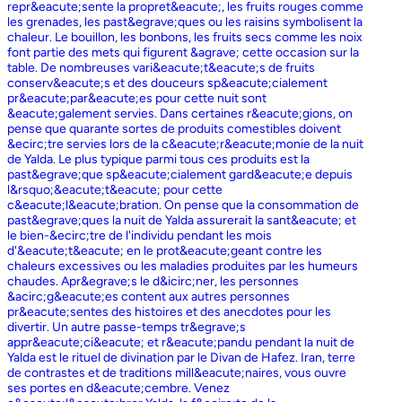
repr&eacute;sente la propret&eacute;, les fruits rouges comme
les grenades, les past&egrave;ques ou les raisins symbolisent la
chaleur. Le bouillon, les bonbons, les fruits secs comme les noix
font partie des mets qui figurent &agrave; cette occasion sur la
table. De nombreuses vari&eacute;t&eacute;s de fruits
conserv&eacute;s et des douceurs sp&eacute;cialement
pr&eacute;par&eacute;es pour cette nuit sont
&eacute;galement servies. Dans certaines r&eacute;gions, on
pense que quarante sortes de produits comestibles doivent
&ecirc;tre servies lors de la c&eacute;r&eacute;monie de la nuit
de Yalda. Le plus typique parmi tous ces produits est la
past&egrave;que sp&eacute;cialement gard&eacute;e depuis
l&rsquo;&eacute;t&eacute; pour cette
c&eacute;l&eacute;bration. On pense que la consommation de
past&egrave;ques la nuit de Yalda assurerait la sant&eacute; et
le bien-&ecirc;tre de l'individu pendant les mois
d'&eacute;t&eacute; en le prot&eacute;geant contre les
chaleurs excessives ou les maladies produites par les humeurs
chaudes. Apr&egrave;s le d&icirc;ner, les personnes
&acirc;g&eacute;es content aux autres personnes
pr&eacute;sentes des histoires et des anecdotes pour les
divertir. Un autre passe-temps tr&egrave;s
appr&eacute;ci&eacute; et r&eacute;pandu pendant la nuit de
Yalda est le rituel de divination par le Divan de Hafez. Iran, terre
de contrastes et de traditions mill&eacute;naires, vous ouvre
ses portes en d&eacute;cembre. Venez