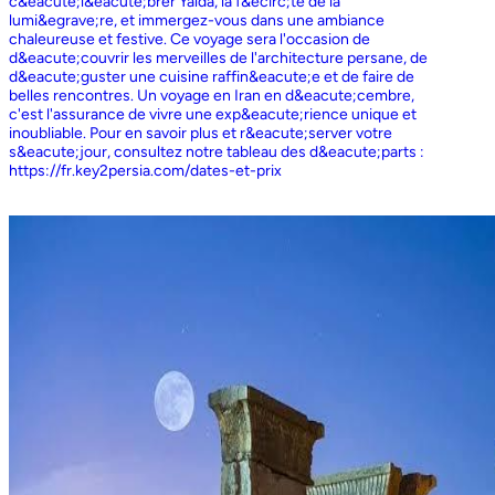
c&eacute;l&eacute;brer Yalda, la f&ecirc;te de la
lumi&egrave;re, et immergez-vous dans une ambiance
chaleureuse et festive. Ce voyage sera l'occasion de
d&eacute;couvrir les merveilles de l'architecture persane, de
d&eacute;guster une cuisine raffin&eacute;e et de faire de
belles rencontres. Un voyage en Iran en d&eacute;cembre,
c'est l'assurance de vivre une exp&eacute;rience unique et
inoubliable. Pour en savoir plus et r&eacute;server votre
s&eacute;jour, consultez notre tableau des d&eacute;parts :
https://fr.key2persia.com/dates-et-prix