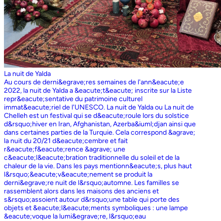
La nuit de Yalda
Au cours de derni&egrave;res semaines de l'ann&eacute;e
2022, la nuit de Yalda a &eacute;t&eacute; inscrite sur la Liste
repr&eacute;sentative du patrimoine culturel
immat&eacute;riel de l'UNESCO. La nuit de Yalda ou La nuit de
Chelleh est un festival qui se d&eacute;roule lors du solstice
d&rsquo;hiver en Iran, Afghanistan, Azerba&iuml;djan ainsi que
dans certaines parties de la Turquie. Cela correspond &agrave;
la nuit du 20/21 d&eacute;cembre et fait
r&eacute;f&eacute;rence &agrave; une
c&eacute;l&eacute;bration traditionnelle du soleil et de la
chaleur de la vie. Dans les pays mentionn&eacute;s, plus haut
l&rsquo;&eacute;v&eacute;nement se produit la
derni&egrave;re nuit de l&rsquo;automne. Les familles se
rassemblent alors dans les maisons des anciens et
s&rsquo;assoient autour d&rsquo;une table qui porte des
objets et &eacute;l&eacute;ments symboliques : une lampe
&eacute;voque la lumi&egrave;re, l&rsquo;eau