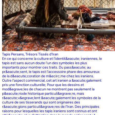
Tapis Persans, Trésors Tissés d'Iran
En ce qui concerne la culture et l'identit&eacute; iraniennes, le
tapis est sans aucun doute l'un des symboles les plus
importants pour montrer ces traits. Du pass&eacute; au
pr&eacute;sent, le tapis est l'accessoire phare des amoureux
de la d&eacute;coration de m&ecirc;me chez les iraniens.
Outre l'aspect commercial, cet art iranien a &eacute;galement
pris une fonction culturelle; Pour que les dessins et
mod&egrave;les de chacun ne montrent pas seulement la
p&eacute;riode historique particuli&egrave;re, mais
r&eacute;v&egrave;lent &eacute;galement les symboles de la
culture de ses tisserands qui sont originaires des
r&eacute;gions particuli&egrave;res de l'Iran. Des principales
raisons pour lesquelles les tapis iraniens sont connus et ont