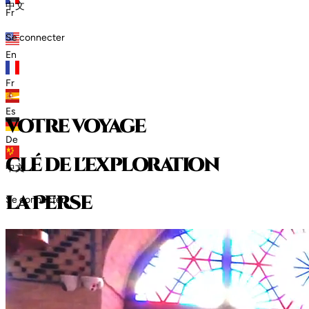
中文
Fr
Se connecter
En
Fr
Es
votre voyage
De
clé de l'exploration
中文
l
a
P
e
r
s
e
Se connecter