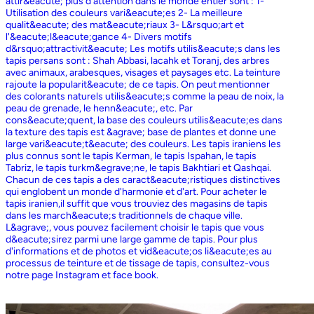
attir&eacute; plus d'attention dans le monde entier sont : 1-
Utilisation des couleurs vari&eacute;es 2- La meilleure
qualit&eacute; des mat&eacute;riaux 3- L&rsquo;art et
l'&eacute;l&eacute;gance 4- Divers motifs
d&rsquo;attractivit&eacute; Les motifs utilis&eacute;s dans les
tapis persans sont : Shah Abbasi, lacahk et Toranj, des arbres
avec animaux, arabesques, visages et paysages etc. La teinture
rajoute la popularit&eacute; de ce tapis. On peut mentionner
des colorants naturels utilis&eacute;s comme la peau de noix, la
peau de grenade, le henn&eacute;, etc. Par
cons&eacute;quent, la base des couleurs utilis&eacute;es dans
la texture des tapis est &agrave; base de plantes et donne une
large vari&eacute;t&eacute; des couleurs. Les tapis iraniens les
plus connus sont le tapis Kerman, le tapis Ispahan, le tapis
Tabriz, le tapis turkm&egrave;ne, le tapis Bakhtiari et Qashqai.
Chacun de ces tapis a des caract&eacute;ristiques distinctives
qui englobent un monde d'harmonie et d'art. Pour acheter le
tapis iranien,il suffit que vous trouviez des magasins de tapis
dans les march&eacute;s traditionnels de chaque ville.
L&agrave;, vous pouvez facilement choisir le tapis que vous
d&eacute;sirez parmi une large gamme de tapis. Pour plus
d'informations et de photos et vid&eacute;os li&eacute;es au
processus de teinture et de tissage de tapis, consultez-vous
notre page Instagram et face book.