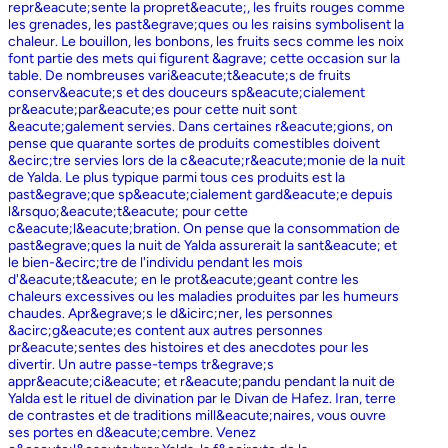
repr&eacute;sente la propret&eacute;, les fruits rouges comme
les grenades, les past&egrave;ques ou les raisins symbolisent la
chaleur. Le bouillon, les bonbons, les fruits secs comme les noix
font partie des mets qui figurent &agrave; cette occasion sur la
table. De nombreuses vari&eacute;t&eacute;s de fruits
conserv&eacute;s et des douceurs sp&eacute;cialement
pr&eacute;par&eacute;es pour cette nuit sont
&eacute;galement servies. Dans certaines r&eacute;gions, on
pense que quarante sortes de produits comestibles doivent
&ecirc;tre servies lors de la c&eacute;r&eacute;monie de la nuit
de Yalda. Le plus typique parmi tous ces produits est la
past&egrave;que sp&eacute;cialement gard&eacute;e depuis
l&rsquo;&eacute;t&eacute; pour cette
c&eacute;l&eacute;bration. On pense que la consommation de
past&egrave;ques la nuit de Yalda assurerait la sant&eacute; et
le bien-&ecirc;tre de l'individu pendant les mois
d'&eacute;t&eacute; en le prot&eacute;geant contre les
chaleurs excessives ou les maladies produites par les humeurs
chaudes. Apr&egrave;s le d&icirc;ner, les personnes
&acirc;g&eacute;es content aux autres personnes
pr&eacute;sentes des histoires et des anecdotes pour les
divertir. Un autre passe-temps tr&egrave;s
appr&eacute;ci&eacute; et r&eacute;pandu pendant la nuit de
Yalda est le rituel de divination par le Divan de Hafez. Iran, terre
de contrastes et de traditions mill&eacute;naires, vous ouvre
ses portes en d&eacute;cembre. Venez