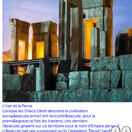
L'Iran et la Perse
Lorsque les Grecs (dont descend la civilisation europ&eacute;enne) ont rencontr&eacute; pour la premi&egrave;re fois les Iraniens, ces derniers r&eacute;gnaient sur ce territoire sous le nom d'Empire perse. Il n'&eacute;tait pas surprenant qu'ils l'appellent "Perse" tandis que les Perses, qui sont entr&eacute;s en contact pour la premi&egrave;re fois avec les Grecs ioniens, appelaient l'ensemble du territoire grec "Ionie". Aujourd'hui encore, les Iraniens utilisent le nom d'Ionie pour d&eacute;signer la Gr&egrave;ce (Yunan). La Perse ne faisait partie de l'Iran que dans la mesure o&ugrave; les Perses constituaient une partie du peuple iranien. Pourtant, elle avait parfois un sens encore plus large que l'Iran, car ce que l'on appelait historiquement la Perse ou l'empire perse comprenait non seulement un territoire beaucoup plus vaste que l'Iran actuel, mais aussi des pays et des peuples non iraniens comme l'&Eacute;gypte. "Perse" est rest&eacute; le terme europ&eacute;en pour l'Iran jusqu'en 1935, date &agrave; laquelle le gouvernement iranien a insist&eacute; pour que tous les pays appellent officiellement le pays par ce dernier nom. Mais le terme "Perse" a surv&eacute;cu et, encore aujourd'hui, pour de nombreux Occidentaux, la "Perse" a une connotation historique et culturelle beaucoup plus large que celle v&eacute;hicul&eacute;e par le terme "Iran", qu'ils confondaient parfois avec l'Irak. Beaucoup ne savent plus que l'Iran et la Perse sont la m&ecirc;me chose, pensant que l'Iran est aussi un pays arabe ! L'Iran actuel fait partie du plateau iranien, beaucoup plus vaste, dont l'ensemble a parfois fait partie de l'empire perse. Le pays est vaste, plus grand que le Royaume-Uni, la France, l'Espagne et l'Allemagne r&eacute;unis. Il est accident&eacute; et aride et, &agrave; l'exception de deux r&eacute;gions de plaine, il est constitu&eacute; de montagnes et de d&eacute;serts. Il y a deux grandes rang&eacute;es de montagnes, l'Alborz au nord, qui s'&eacute;tend du Caucase au nord-ouest jusqu'au Khorasan &agrave; l'est, et le Zagros, qui s'&eacute;tend de l'ouest au sud-est. Les grands d&eacute;serts, Dasht-e-Kavir et Dasht-e-Lut, tous deux situ&eacute;s &agrave; l'est, sont pratiquement inhabitables. Les deux r&eacute;gions de plaine sont le littoral de la mer Caspienne, qui se trouve au-dessous du niveau de la mer, a un climat subtropical et est couvert de for&ecirc;ts tropicales, et la plaine du Khuzestan au sud-ouest, qui est une continuation des terres fertiles de la M&eacute;sopotamie et est arros&eacute;e par le seul grand fleuve d'Iran, le Karun. Ainsi, la terre est abondante mais l'eau est rare, contrairement &agrave; un pays comme la Hollande o&ugrave; la terre est rare mais l'eau abondante. La raret&eacute; de l'eau a jou&eacute; un r&ocirc;le majeur non seulement en influen&ccedil;ant la nature et les syst&egrave;mes de l'agriculture iranienne, mais aussi un certain nombre de facteurs sociologiques cl&eacute;s, y compris la cause et la nature des &Eacute;tats iraniens. L'&eacute;tendue des montagnes et du d&eacute;sert a naturellement divis&eacute; la population iranienne en groupes relativement isol&eacute;s. Mais l'aridit&eacute; a jou&eacute; un r&ocirc;le encore plus important &agrave; cet &eacute;gard, et ce au niveau des plus petites unit&eacute;s sociales. Dans la majeure partie du pays, l'agriculture et l'&eacute;levage du b&eacute;tail n'&eacute;taient possibles que l&agrave; o&ugrave; l'eau de pluie naturelle, un petit ruisseau, un canal d'eau souterrain, appel&eacute; Qanat, ou une combinaison de ces &eacute;l&eacute;ments fournissait l'approvisionnement minimal n&eacute;cessaire en eau. Le Qanat ou Kariz est un d&eacute;veloppement ing&eacute;nieux des temps anciens, qui remonte &agrave; bien avant la fondation de l'empire perse. &Agrave; partir d'une nappe phr&eacute;atique existante dans les hautes terres, un tunnel est creus&eacute; sous le sol, en pente descendante vers les basses terres (pr&egrave;s des fermes environnantes) o&ugrave; il remonte &agrave; la surface. L'eau qui s'&eacute;coule de la source par gravit&eacute; est ensuite distribu&eacute;e par d'&eacute;troits canaux l&agrave; o&ugrave; elle est n&eacute;cessaire pour l'irrigation et d'autres usages. Le peuple iranien &Agrave; l'origine, les Iraniens &eacute;taient plus une ethnie qu'une nation et les perses se comptaient comme un groupe parmi un bon nombre des Iraniens. A part le pays qui s'appelle aujourd'hui l'Iran, l'Afghanistan et le Tadjikistan appartiennent &eacute;galement &agrave; un territoire iranien plus large dans leurs concepts historiques et culturels. En plus la domaine culturelle iranienne d&eacute;passe encore plus loin que la fronti&egrave;re de l&rsquo;ensemble de ces trois pays et s'&eacute;tendant jusqu&rsquo;au cot&eacute; nordique de l'Inde, l'Ouzb&eacute;kistan, le Turkm&eacute;nistan, le Caucase et l'Anatolie : Aujourd&rsquo;hui , c&rsquo;est ce que l&rsquo;on appelle &lsquo;&rsquo; Monde Persan&rsquo;&rsquo; La langue persane est une des langues iraniennes, alors qu&rsquo;il en existe d'autres vari&eacute;t&eacute;s dont le kurde et le pashto. En Iran, certaines langues locales sont encore parl&eacute;es en tant que des langues vivantes tandis que d&rsquo;autre langues r&eacute;gionales que l&rsquo;iranienne sont &eacute;galement parl&eacute;s en Iran tels que le turc et l&rsquo;arabe. En plus, d'autres formats de la langue persane sont parl&eacute;es en Afghanistan et au Tadjikistan, si bien que les r&eacute;sidents dans ces trois pays arrivent &agrave; se comprendre lors de la conversation et de la communication litt&eacute;raire. Egalement d'autres dialectes persans sont parl&eacute;s en Iran. A vraie dire , n&rsquo;importe quel argument &agrave; propos de l&rsquo;histoire de l&rsquo;Iran, de son &eacute;conomie et de sa politique ne serait pas raisonnable sauf qu&rsquo;on puisse tenir en compte les nomades qui ont &eacute;tabli leurs royaume &agrave; partir de l&rsquo;&eacute;poque des Perses au Qajars qui r&eacute;gnaient jusuq&rsquo;aux20&egrave;me si&egrave;cle. Suit &agrave; la recherches des p&acirc;turages encore plus verts et des sols fertils, diff&eacute;rents &eacute;thnies comme le turques, sont partis vers les r&eacute;gions au nord, nord-est et l&rsquo;est de la Perse . Apr&egrave;s avoir s&rsquo;h&eacute;berger , ils fallait qu&rsquo;ils se pr&eacute;par&egrave;rent pour faire face aux &eacute;nemies etrang&egrave;res . La s&egrave;cheresse, l&rsquo;aridit&eacute; et la densit&eacute; de la population dan leurs propres r&eacute;gions fut la cause de l&rsquo;immigration vers la Perse. D&rsquo;autre part la manqu&eacute; de la pluie et l&rsquo;aridit&eacute; en Iran causait la miragartion des gens vers des r&eacute;gions plus verts : ils se d&eacute;pla&ccedil;aient tous les ann&eacute;es, pour aller vers les r&eacute;gions o&ugrave; il faisait agr&eacute;able pendant l&rsquo;hiver et des r&eacute;gions o&ugrave; le climat faisait moins chaud au cours de l&rsquo;&eacute;t&eacute;. En comparaison avec les les s&eacute;dentaires, les nomades ont des puissances militaires et ils sont plus dynamiques, et plus nombreux que les villageoises qu'ils attaquaient. Ces particularit&eacute;s permettent &agrave; une tribu ou &agrave; un ensemble de tribus de faire diriger les autres vers la formation d&rsquo;un &eacute;tat central : Ensuite il faisait les n&eacute;cessaires pour collecter directement ou via un moyen indirect, la totalit&eacute; des produits agricoles exc&eacute;dentaires pour fournir les affaires financi&egrave;res. Ainsi il devient un &eacute;tat central et capable &agrave; taille de contr&ocirc;ler, d'administrer et de d&eacute;fendre ses vastes territoires. La plupart des souverains iraniens se d&eacute;pla&ccedil;aient la plupart du temps et cette caract&eacute;ristique est racin&eacute; dans leurs origines et leurs esprits. Par exemple les Ach&eacute;m&eacute;nides dirigeaient leurs trois capitales et se d&eacute;pla&ccedil;aient entre : Suse, Pers&eacute;polis et Ecbatane et parfois quatre si on fait inclure la Babylon. D&egrave;s le d&eacute;but ; tous les gouvernements iraniens jusqu&rsquo;au 20&egrave;me si&egrave;cle, on &eacute;t&eacute; fond&eacute;s par des tribus nomades et apr&egrave;s avoir &ecirc;tre uni au sein du gouvernement , il fallait se pr&eacute;parer pour faire face aux d&eacute;fis comme l&rsquo;invasion des nomades dans le pays et ceux qui pourraient attaquer depuis des terres au-del&agrave; des fronti&egrave;res. D'une mani&egrave;re historique, l'Iran a &eacute;t&eacute; le carrefour entre l'Asie et l'Europe, l'Est et l'Ouest. Les personnes, les biens ainsi que les croyances, les normes et produits culturels y sont pass&eacute;s, g&eacute;n&eacute;ralement d'est en ouest, mais pas toujours. L'influence orientale &eacute;tait telle que beaucoup des anciens mythes et l&eacute;gendes iraniens provenaient des terres orientales de l'Iran, bien que l'islam et les Arabes soient venus de la direction oppos&eacute;e. Cette situation g&eacute;ographique particuli&egrave;re a donn&eacute; lieu &agrave; ce que l'on peut appeler &laquo; l'effet carrefour &raquo;, &agrave; la fois d&eacute;stabilisant et enrichissant le pays ; rendant ses habitants hospitaliers et amicaux envers les &eacute;trangers et aussi tr&egrave;s conscients de leur particularit&eacute;. L'une des cons&eacute;quences de l'effet de carrefour est le fait que l'Iran est maintenant peupl&eacute; d&rsquo;une vari&eacute;t&eacute; de communaut&eacute;s ethniques et linguistiques incluant ceux dont la langue maternelle est le persan, ainsi que les Kurdes, les Turcs, les Arabes, les Baloutches, etc. On rencontre les Turcophones dans la r&eacute;gion Nord-ouest de l'Azerba&iuml;djan, aujourd'hui divis&eacute;e en plusieurs provinces, &agrave; la fronti&egrave;re de la Turquie et du Caucase. D'autres peuples turcophones, comme les Turkm&egrave;nes du Centre-nord-est et les tribus turcophones comm