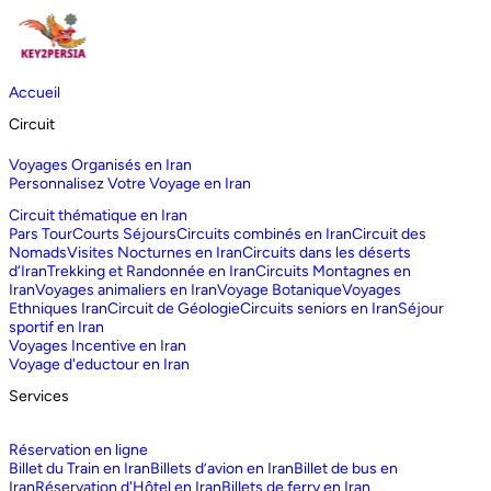
Accueil
Circuit
Voyages Organisés en Iran
Personnalisez Votre Voyage en Iran
Circuit thématique en Iran
Pars Tour
Courts Séjours
Circuits combinés en Iran
Circuit des
Nomads
Visites Nocturnes en Iran
Circuits dans les déserts
d‘Iran
Trekking et Randonnée en Iran
Circuits Montagnes en
Iran
Voyages animaliers en Iran
Voyage Botanique
Voyages
Ethniques Iran
Circuit de Géologie
Circuits seniors en Iran
Séjour
sportif en Iran
Voyages Incentive en Iran
Voyage d'eductour en Iran
Services
Réservation en ligne
Billet du Train en Iran
Billets d’avion en Iran
Billet de bus en
Iran
Réservation d'Hôtel en Iran
Billets de ferry en Iran