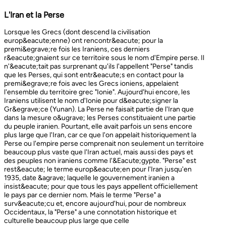
L'Iran et la Perse
Lorsque les Grecs (dont descend la civilisation europ&eacute;enne) ont rencontr&eacute; pour la premi&egrave;re fois les Iraniens, ces derniers r&eacute;gnaient sur ce territoire sous le nom d'Empire perse. Il n'&eacute;tait pas surprenant qu'ils l'appellent "Perse" tandis que les Perses, qui sont entr&eacute;s en contact pour la premi&egrave;re fois avec les Grecs ioniens, appelaient l'ensemble du territoire grec "Ionie". Aujourd'hui encore, les Iraniens utilisent le nom d'Ionie pour d&eacute;signer la Gr&egrave;ce (Yunan). La Perse ne faisait partie de l'Iran que dans la mesure o&ugrave; les Perses constituaient une partie du peuple iranien. Pourtant, elle avait parfois un sens encore plus large que l'Iran, car ce que l'on appelait historiquement la Perse ou l'empire perse comprenait non seulement un territoire beaucoup plus vaste que l'Iran actuel, mais aussi des pays et des peuples non iraniens comme l'&Eacute;gypte. "Perse" est rest&eacute; le terme europ&eacute;en pour l'Iran jusqu'en 1935, date &agrave; laquelle le gouvernement iranien a insist&eacute; pour que tous les pays appellent officiellement le pays par ce dernier nom. Mais le terme "Perse" a surv&eacute;cu et, encore aujourd'hui, pour de nombreux Occidentaux, la "Perse" a une connotation historique et culturelle beaucoup plus large que celle v&eacute;hicul&eacute;e par le terme "Iran", qu'ils confondaient parfois avec l'Irak. Beaucoup ne savent plus que l'Iran et la Perse sont la m&ecirc;me chose, pensant que l'Iran est aussi un pays arabe ! L'Iran actuel fait partie du plateau iranien, beaucoup plus vaste, dont l'ensemble a parfois fait partie de l'empire perse. Le pays est vaste, plus grand que le Royaume-Uni, la France, l'Espagne et l'Allemagne r&eacute;unis. Il est accident&eacute; et aride et, &agrave; l'exception de deux r&eacute;gions de plaine, il est constitu&eacute; de montagnes et de d&eacute;serts. Il y a deux grandes rang&eacute;es de montagnes, l'Alborz au nord, qui s'&eacute;tend du Caucase au nord-ouest jusqu'au Khorasan &agrave; l'est, et le Zagros, qui s'&eacute;tend de l'ouest au sud-est. Les grands d&eacute;serts, Dasht-e-Kavir et Dasht-e-Lut, tous deux situ&eacute;s &agrave; l'est, sont pratiquement inhabitables. Les deux r&eacute;gions de plaine sont le littoral de la mer Caspienne, qui se trouve au-dessous du niveau de la mer, a un climat subtropical et est couvert de for&ecirc;ts tropicales, et la plaine du Khuzestan au sud-ouest, qui est une continuation des terres fertiles de la M&eacute;sopotamie et est arros&eacute;e par le seul grand fleuve d'Iran, le Karun. Ainsi, la terre est abondante mais l'eau est rare, contrairement &agrave; un pays comme la Hollande o&ugrave; la terre est rare mais l'eau abondante. La raret&eacute; de l'eau a jou&eacute; un r&ocirc;le majeur non seulement en influen&ccedil;ant la nature et les syst&egrave;mes de l'agriculture iranienne, mais aussi un certain nombre de facteurs sociologiques cl&eacute;s, y compris la cause et la nature des &Eacute;tats iraniens. L'&eacute;tendue des montagnes et du d&eacute;sert a naturellement divis&eacute; la population iranienne en groupes relativement isol&eacute;s. Mais l'aridit&eacute; a jou&eacute; un r&ocirc;le encore plus important &agrave; cet &eacute;gard, et ce au niveau des plus petites unit&eacute;s sociales. Dans la majeure partie du pays, l'agriculture et l'&eacute;levage du b&eacute;tail n'&eacute;taient possibles que l&agrave; o&ugrave; l'eau de pluie naturelle, un petit ruisseau, un canal d'eau souterrain, appel&eacute; Qanat, ou une combinaison de ces &eacute;l&eacute;ments fournissait l'approvisionnement minimal n&eacute;cessaire en eau. Le Qanat ou Kariz est un d&eacute;veloppement ing&eacute;nieux des temps anciens, qui remonte &agrave; bien avant la fondation de l'empire perse. &Agrave; partir d'une nappe phr&eacute;atique existante dans les hautes terres, un tunnel est creus&eacute; sous le sol, en pente descendante vers les basses terres (pr&egrave;s des fermes environnantes) o&ugrave; il remonte &agrave; la surface. L'eau qui s'&eacute;coule de la source par gravit&eacute; est ensuite distribu&eacute;e par d'&eacute;troits canaux l&agrave; o&ugrave; elle est n&eacute;cessaire pour l'irrigation et d'autres usages. Le peuple iranien &Agrave; l'origine, les Iraniens &eacute;taient plus une ethnie qu'une nation et les perses se comptaient comme un groupe parmi un bon nombre des Iraniens. A part le pays qui s'appelle aujourd'hui l'Iran, l'Afghanistan et le Tadjikistan appartiennent &eacute;galement &agrave; un territoire iranien plus large dans leurs concepts historiques et culturels. En plus la domaine culturelle iranienne d&eacute;passe encore plus loin que la fronti&egrave;re de l&rsquo;ensemble de ces trois pays et s'&eacute;tendant jusqu&rsquo;au cot&eacute; nordique de l'Inde, l'Ouzb&eacute;kistan, le Turkm&eacute;nistan, le Caucase et l'Anatolie : Aujourd&rsquo;hui , c&rsquo;est ce que l&rsquo;on appelle &lsquo;&rsquo; Monde Persan&rsquo;&rsquo; La langue persane est une des langues iraniennes, alors qu&rsquo;il en existe d'autres vari&eacute;t&eacute;s dont le kurde et le pashto. En Iran, certaines langues locales sont encore parl&eacute;es en tant que des langues vivantes tandis que d&rsquo;autre langues r&eacute;gionales que l&rsquo;iranienne sont &eacute;galement parl&eacute;s en Iran tels que le turc et l&rsquo;arabe. En plus, d'autres formats de la langue persane sont parl&eacute;es en Afghanistan et au Tadjikistan, si bien que les r&eacute;sidents dans ces trois pays arrivent &agrave; se comprendre lors de la conversation et de la communication litt&eacute;raire. Egalement d'autres dialectes persans sont parl&eacute;s en Iran. A vraie dire , n&rsquo;importe quel argument &agrave; propos de l&rsquo;histoire de l&rsquo;Iran, de son &eacute;conomie et de sa politique ne serait pas raisonnable sauf qu&rsquo;on puisse tenir en compte les nomades qui ont &eacute;tabli leurs royaume &agrave; partir de l&rsquo;&eacute;poque des Perses au Qajars qui r&eacute;gnaient jusuq&rsquo;aux20&egrave;me si&egrave;cle. Suit &agrave; la recherches des p&acirc;turages encore plus verts et des sols fertils, diff&eacute;rents &eacute;thnies comme le turques, sont partis vers les r&eacute;gions au nord, nord-est et l&rsquo;est de la Perse . Apr&egrave;s avoir s&rsquo;h&eacute;berger , ils fallait qu&rsquo;ils se pr&eacute;par&egrave;rent pour faire face aux &eacute;nemies etrang&egrave;res . La s&egrave;cheresse, l&rsquo;aridit&eacute; et la densit&eacute; de la population dan leurs propres r&eacute;gions fut la cause de l&rsquo;immigration vers la Perse. D&rsquo;autre part la manqu&eacute; de la pluie et l&rsquo;aridit&eacute; en Iran causait la miragartion des gens vers des r&eacute;gions plus verts : ils se d&eacute;pla&ccedil;aient tous les ann&eacute;es, pour aller vers les r&eacute;gions o&ugrave; il faisait agr&eacute;able pendant l&rsquo;hiver et des r&eacute;gions o&ugrave; le climat faisait moins chaud au cours de l&rsquo;&eacute;t&eacute;. En comparaison avec les les s&eacute;dentaires, les nomades ont des puissances militaires et ils sont plus dynamiques, et plus nombreux que les villageoises qu'ils attaquaient. Ces particularit&eacute;s permettent &agrave; une tribu ou &agrave; un ensemble de tribus de faire diriger les autres vers la formation d&rsquo;un &eacute;tat central : Ensuite il faisait les n&eacute;cessaires pour collecter directement ou via un moyen indirect, la totalit&eacute; des produits agricoles exc&eacute;dentaires pour fournir les affaires financi&egrave;res. Ainsi il devient un &eacute;tat central et capable &agrave; taille de contr&ocirc;ler, d'administrer et de d&eacute;fendre ses vastes territoires. La plupart des souverains iraniens se d&eacute;pla&ccedil;aient la plupart du temps et cette caract&eacute;ristique est racin&eacute; dans leurs origines et leurs esprits. Par exemple les Ach&eacute;m&eacute;nides dirigeaient leurs trois capitales et se d&eacute;pla&ccedil;aient entre : Suse, Pers&eacute;polis et Ecbatane et parfois quatre si on fait inclure la Babylon. D&egrave;s le d&eacute;but ; tous les gouvernements iraniens jusqu&rsquo;au 20&egrave;me si&egrave;cle, on &eacute;t&eacute; fond&eacute;s par des tribus nomades et apr&egrave;s avoir &ecirc;tre uni au sein du gouvernement , il fallait se pr&eacute;parer pour faire face aux d&eacute;fis comme l&rsquo;invasion des nomades dans le pays et ceux qui pourraient attaquer depuis des terres au-del&agrave; des fronti&egrave;res. D'une mani&egrave;re historique, l'Iran a &eacute;t&eacute; le carrefour entre l'Asie et l'Europe, l'Est et l'Ouest. Les personnes, les biens ainsi que les croyances, les normes et produits culturels y sont pass&eacute;s, g&eacute;n&eacute;ralement d'est en ouest, mais pas toujours. L'influence orientale &eacute;tait telle que beaucoup des anciens mythes et l&eacute;gendes iraniens provenaient des terres orientales de l'Iran, bien que l'islam et les Arabes soient venus de la direction oppos&eacute;e. Cette situation g&eacute;ographique particuli&egrave;re a donn&eacute; lieu &agrave; ce que l'on peut appeler &laquo; l'effet carrefour &raquo;, &agrave; la fois d&eacute;stabilisant et enrichissant le pays ; rendant ses habitants hospitaliers et amicaux envers les &eacute;trangers et aussi tr&egrave;s conscients de leur particularit&eacute;. L'une des cons&eacute;quences de l'effet de carrefour est le fait que l'Iran est maintenant peupl&eacute; d&rsquo;une vari&eacute;t&eacute; de communaut&eacute;s ethniques et linguistiques incluant ceux dont la langue maternelle est le persan, ainsi que les Kurdes, les Turcs, les Arabes, les Baloutches, etc. On rencontre les Turcophones dans la r&eacute;gion Nord-ouest de l'Azerba&iuml;djan, aujourd'hui divis&eacute;e en plusieurs provinces, &agrave; la fronti&egrave;re de la Turquie et du Caucase. D'autres peuples turcophones, comme les Turkm&egrave;nes du Centre-nord-est et les tribus turcophones comm