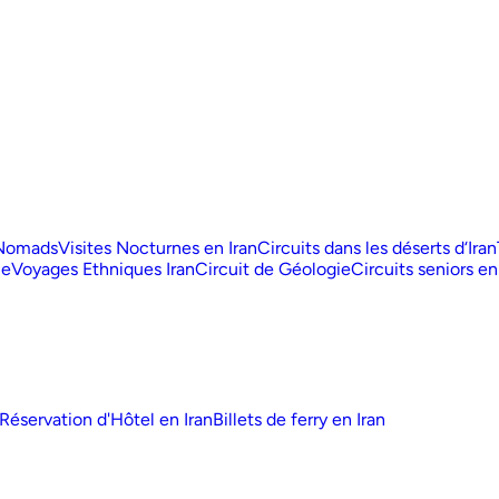
 Nomads
Visites Nocturnes en Iran
Circuits dans les déserts d‘Iran
ue
Voyages Ethniques Iran
Circuit de Géologie
Circuits seniors en
Réservation d'Hôtel en Iran
Billets de ferry en Iran