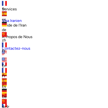
Services
fr
es
Visa Iranien
Guide de l'Iran
de
À Propos de Nous
zh
Contactez-nous
Fr
en
En
fr
Fr
es
Es
de
De
zh
中文