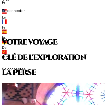
Fr
Se connecter
En
Fr
Es
votre voyage
De
clé de l'exploration
中文
Se connecter
l
a
P
e
r
s
e