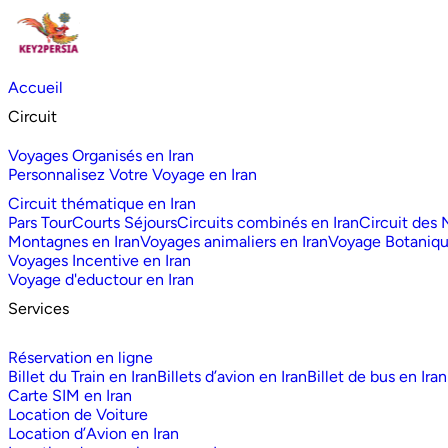
Accueil
Circuit
Voyages Organisés en Iran
Personnalisez Votre Voyage en Iran
Circuit thématique en Iran
Pars Tour
Courts Séjours
Circuits combinés en Iran
Circuit des
Montagnes en Iran
Voyages animaliers en Iran
Voyage Botaniq
Voyages Incentive en Iran
Voyage d'eductour en Iran
Services
Réservation en ligne
Billet du Train en Iran
Billets d’avion en Iran
Billet de bus en Iran
Carte SIM en Iran
Location de Voiture
Location d’Avion en Iran