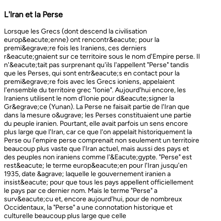
L'Iran et la Perse
Lorsque les Grecs (dont descend la civilisation europ&eacute;enne) ont rencontr&eacute; pour la premi&egrave;re fois les Iraniens, ces derniers r&eacute;gnaient sur ce territoire sous le nom d'Empire perse. Il n'&eacute;tait pas surprenant qu'ils l'appellent "Perse" tandis que les Perses, qui sont entr&eacute;s en contact pour la premi&egrave;re fois avec les Grecs ioniens, appelaient l'ensemble du territoire grec "Ionie". Aujourd'hui encore, les Iraniens utilisent le nom d'Ionie pour d&eacute;signer la Gr&egrave;ce (Yunan). La Perse ne faisait partie de l'Iran que dans la mesure o&ugrave; les Perses constituaient une partie du peuple iranien. Pourtant, elle avait parfois un sens encore plus large que l'Iran, car ce que l'on appelait historiquement la Perse ou l'empire perse comprenait non seulement un territoire beaucoup plus vaste que l'Iran actuel, mais aussi des pays et des peuples non iraniens comme l'&Eacute;gypte. "Perse" est rest&eacute; le terme europ&eacute;en pour l'Iran jusqu'en 1935, date &agrave; laquelle le gouvernement iranien a insist&eacute; pour que tous les pays appellent officiellement le pays par ce dernier nom. Mais le terme "Perse" a surv&eacute;cu et, encore aujourd'hui, pour de nombreux Occidentaux, la "Perse" a une connotation historique et culturelle beaucoup plus large que celle v&eacute;hicul&eacute;e par le terme "Iran", qu'ils confondaient parfois avec l'Irak. Beaucoup ne savent plus que l'Iran et la Perse sont la m&ecirc;me chose, pensant que l'Iran est aussi un pays arabe ! L'Iran actuel fait partie du plateau iranien, beaucoup plus vaste, dont l'ensemble a parfois fait partie de l'empire perse. Le pays est vaste, plus grand que le Royaume-Uni, la France, l'Espagne et l'Allemagne r&eacute;unis. Il est accident&eacute; et aride et, &agrave; l'exception de deux r&eacute;gions de plaine, il est constitu&eacute; de montagnes et de d&eacute;serts. Il y a deux grandes rang&eacute;es de montagnes, l'Alborz au nord, qui s'&eacute;tend du Caucase au nord-ouest jusqu'au Khorasan &agrave; l'est, et le Zagros, qui s'&eacute;tend de l'ouest au sud-est. Les grands d&eacute;serts, Dasht-e-Kavir et Dasht-e-Lut, tous deux situ&eacute;s &agrave; l'est, sont pratiquement inhabitables. Les deux r&eacute;gions de plaine sont le littoral de la mer Caspienne, qui se trouve au-dessous du niveau de la mer, a un climat subtropical et est couvert de for&ecirc;ts tropicales, et la plaine du Khuzestan au sud-ouest, qui est une continuation des terres fertiles de la M&eacute;sopotamie et est arros&eacute;e par le seul grand fleuve d'Iran, le Karun. Ainsi, la terre est abondante mais l'eau est rare, contrairement &agrave; un pays comme la Hollande o&ugrave; la terre est rare mais l'eau abondante. La raret&eacute; de l'eau a jou&eacute; un r&ocirc;le majeur non seulement en influen&ccedil;ant la nature et les syst&egrave;mes de l'agriculture iranienne, mais aussi un certain nombre de facteurs sociologiques cl&eacute;s, y compris la cause et la nature des &Eacute;tats iraniens. L'&eacute;tendue des montagnes et du d&eacute;sert a naturellement divis&eacute; la population iranienne en groupes relativement isol&eacute;s. Mais l'aridit&eacute; a jou&eacute; un r&ocirc;le encore plus important &agrave; cet &eacute;gard, et ce au niveau des plus petites unit&eacute;s sociales. Dans la majeure partie du pays, l'agriculture et l'&eacute;levage du b&eacute;tail n'&eacute;taient possibles que l&agrave; o&ugrave; l'eau de pluie naturelle, un petit ruisseau, un canal d'eau souterrain, appel&eacute; Qanat, ou une combinaison de ces &eacute;l&eacute;ments fournissait l'approvisionnement minimal n&eacute;cessaire en eau. Le Qanat ou Kariz est un d&eacute;veloppement ing&eacute;nieux des temps anciens, qui remonte &agrave; bien avant la fondation de l'empire perse. &Agrave; partir d'une nappe phr&eacute;atique existante dans les hautes terres, un tunnel est creus&eacute; sous le sol, en pente descendante vers les basses terres (pr&egrave;s des fermes environnantes) o&ugrave; il remonte &agrave; la surface. L'eau qui s'&eacute;coule de la source par gravit&eacute; est ensuite distribu&eacute;e par d'&eacute;troits canaux l&agrave; o&ugrave; elle est n&eacute;cessaire pour l'irrigation et d'autres usages. Le peuple iranien &Agrave; l'origine, les Iraniens &eacute;taient plus une ethnie qu'une nation et les perses se comptaient comme un groupe parmi un bon nombre des Iraniens. A part le pays qui s'appelle aujourd'hui l'Iran, l'Afghanistan et le Tadjikistan appartiennent &eacute;galement &agrave; un territoire iranien plus large dans leurs concepts historiques et culturels. En plus la domaine culturelle iranienne d&eacute;passe encore plus loin que la fronti&egrave;re de l&rsquo;ensemble de ces trois pays et s'&eacute;tendant jusqu&rsquo;au cot&eacute; nordique de l'Inde, l'Ouzb&eacute;kistan, le Turkm&eacute;nistan, le Caucase et l'Anatolie : Aujourd&rsquo;hui , c&rsquo;est ce que l&rsquo;on appelle &lsquo;&rsquo; Monde Persan&rsquo;&rsquo; La langue persane est une des langues iraniennes, alors qu&rsquo;il en existe d'autres vari&eacute;t&eacute;s dont le kurde et le pashto. En Iran, certaines langues locales sont encore parl&eacute;es en tant que des langues vivantes tandis que d&rsquo;autre langues r&eacute;gionales que l&rsquo;iranienne sont &eacute;galement parl&eacute;s en Iran tels que le turc et l&rsquo;arabe. En plus, d'autres formats de la langue persane sont parl&eacute;es en Afghanistan et au Tadjikistan, si bien que les r&eacute;sidents dans ces trois pays arrivent &agrave; se comprendre lors de la conversation et de la communication litt&eacute;raire. Egalement d'autres dialectes persans sont parl&eacute;s en Iran. A vraie dire , n&rsquo;importe quel argument &agrave; propos de l&rsquo;histoire de l&rsquo;Iran, de son &eacute;conomie et de sa politique ne serait pas raisonnable sauf qu&rsquo;on puisse tenir en compte les nomades qui ont &eacute;tabli leurs royaume &agrave; partir de l&rsquo;&eacute;poque des Perses au Qajars qui r&eacute;gnaient jusuq&rsquo;aux20&egrave;me si&egrave;cle. Suit &agrave; la recherches des p&acirc;turages encore plus verts et des sols fertils, diff&eacute;rents &eacute;thnies comme le turques, sont partis vers les r&eacute;gions au nord, nord-est et l&rsquo;est de la Perse . Apr&egrave;s avoir s&rsquo;h&eacute;berger , ils fallait qu&rsquo;ils se pr&eacute;par&egrave;rent pour faire face aux &eacute;nemies etrang&egrave;res . La s&egrave;cheresse, l&rsquo;aridit&eacute; et la densit&eacute; de la population dan leurs propres r&eacute;gions fut la cause de l&rsquo;immigration vers la Perse. D&rsquo;autre part la manqu&eacute; de la pluie et l&rsquo;aridit&eacute; en Iran causait la miragartion des gens vers des r&eacute;gions plus verts : ils se d&eacute;pla&ccedil;aient tous les ann&eacute;es, pour aller vers les r&eacute;gions o&ugrave; il faisait agr&eacute;able pendant l&rsquo;hiver et des r&eacute;gions o&ugrave; le climat faisait moins chaud au cours de l&rsquo;&eacute;t&eacute;. En comparaison avec les les s&eacute;dentaires, les nomades ont des puissances militaires et ils sont plus dynamiques, et plus nombreux que les villageoises qu'ils attaquaient. Ces particularit&eacute;s permettent &agrave; une tribu ou &agrave; un ensemble de tribus de faire diriger les autres vers la formation d&rsquo;un &eacute;tat central : Ensuite il faisait les n&eacute;cessaires pour collecter directement ou via un moyen indirect, la totalit&eacute; des produits agricoles exc&eacute;dentaires pour fournir les affaires financi&egrave;res. Ainsi il devient un &eacute;tat central et capable &agrave; taille de contr&ocirc;ler, d'administrer et de d&eacute;fendre ses vastes territoires. La plupart des souverains iraniens se d&eacute;pla&ccedil;aient la plupart du temps et cette caract&eacute;ristique est racin&eacute; dans leurs origines et leurs esprits. Par exemple les Ach&eacute;m&eacute;nides dirigeaient leurs trois capitales et se d&eacute;pla&ccedil;aient entre : Suse, Pers&eacute;polis et Ecbatane et parfois quatre si on fait inclure la Babylon. D&egrave;s le d&eacute;but ; tous les gouvernements iraniens jusqu&rsquo;au 20&egrave;me si&egrave;cle, on &eacute;t&eacute; fond&eacute;s par des tribus nomades et apr&egrave;s avoir &ecirc;tre uni au sein du gouvernement , il fallait se pr&eacute;parer pour faire face aux d&eacute;fis comme l&rsquo;invasion des nomades dans le pays et ceux qui pourraient attaquer depuis des terres au-del&agrave; des fronti&egrave;res. D'une mani&egrave;re historique, l'Iran a &eacute;t&eacute; le carrefour entre l'Asie et l'Europe, l'Est et l'Ouest. Les personnes, les biens ainsi que les croyances, les normes et produits culturels y sont pass&eacute;s, g&eacute;n&eacute;ralement d'est en ouest, mais pas toujours. L'influence orientale &eacute;tait telle que beaucoup des anciens mythes et l&eacute;gendes iraniens provenaient des terres orientales de l'Iran, bien que l'islam et les Arabes soient venus de la direction oppos&eacute;e. Cette situation g&eacute;ographique particuli&egrave;re a donn&eacute; lieu &agrave; ce que l'on peut appeler &laquo; l'effet carrefour &raquo;, &agrave; la fois d&eacute;stabilisant et enrichissant le pays ; rendant ses habitants hospitaliers et amicaux envers les &eacute;trangers et aussi tr&egrave;s conscients de leur particularit&eacute;. L'une des cons&eacute;quences de l'effet de carrefour est le fait que l'Iran est maintenant peupl&eacute; d&rsquo;une vari&eacute;t&eacute; de communaut&eacute;s ethniques et linguistiques incluant ceux dont la langue maternelle est le persan, ainsi que les Kurdes, les Turcs, les Arabes, les Baloutches, etc. On rencontre les Turcophones dans la r&eacute;gion Nord-ouest de l'Azerba&iuml;djan, aujourd'hui divis&eacute;e en plusieurs provinces, &agrave; la fronti&egrave;re de la Turquie et du Caucase. D'autres peuples turcophones, comme les Turkm&egrave;nes du Centre-nord-est et les tribus turcophones comm