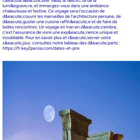
c&eacute;l&eacute;brer Yalda, la f&ecirc;te de la
lumi&egrave;re, et immergez-vous dans une ambiance
chaleureuse et festive. Ce voyage sera l'occasion de
d&eacute;couvrir les merveilles de l'architecture persane, de
d&eacute;guster une cuisine raffin&eacute;e et de faire de
belles rencontres. Un voyage en Iran en d&eacute;cembre,
c'est l'assurance de vivre une exp&eacute;rience unique et
inoubliable. Pour en savoir plus et r&eacute;server votre
s&eacute;jour, consultez notre tableau des d&eacute;parts :
https://fr.key2persia.com/dates-et-prix