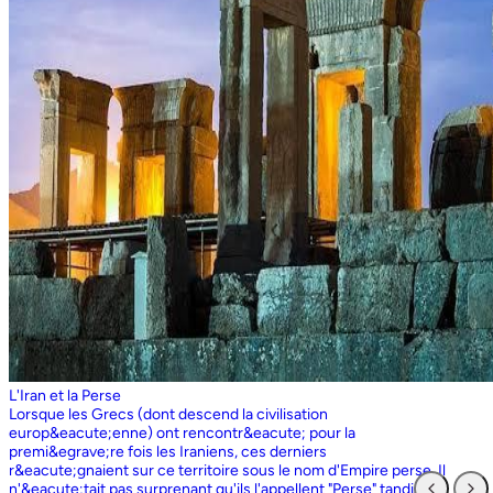
L'Iran et la Perse
Lorsque les Grecs (dont descend la civilisation europ&eacute;enne) ont rencontr&eacute; pour la premi&egrave;re fois les Iraniens, ces derniers r&eacute;gnaient sur ce territoire sous le nom d'Empire perse. Il n'&eacute;tait pas surprenant qu'ils l'appellent "Perse" tandis que les Perses, qui sont entr&eacute;s en contact pour la premi&egrave;re fois avec les Grecs ioniens, appelaient l'ensemble du territoire grec "Ionie". Aujourd'hui encore, les Iraniens utilisent le nom d'Ionie pour d&eacute;signer la Gr&egrave;ce (Yunan). La Perse ne faisait partie de l'Iran que dans la mesure o&ugrave; les Perses constituaient une partie du peuple iranien. Pourtant, elle avait parfois un sens encore plus large que l'Iran, car ce que l'on appelait historiquement la Perse ou l'empire perse comprenait non seulement un territoire beaucoup plus vaste que l'Iran actuel, mais aussi des pays et des peuples non iraniens comme l'&Eacute;gypte. "Perse" est rest&eacute; le terme europ&eacute;en pour l'Iran jusqu'en 1935, date &agrave; laquelle le gouvernement iranien a insist&eacute; pour que tous les pays appellent officiellement le pays par ce dernier nom. Mais le terme "Perse" a surv&eacute;cu et, encore aujourd'hui, pour de nombreux Occidentaux, la "Perse" a une connotation historique et culturelle beaucoup plus large que celle v&eacute;hicul&eacute;e par le terme "Iran", qu'ils confondaient parfois avec l'Irak. Beaucoup ne savent plus que l'Iran et la Perse sont la m&ecirc;me chose, pensant que l'Iran est aussi un pays arabe ! L'Iran actuel fait partie du plateau iranien, beaucoup plus vaste, dont l'ensemble a parfois fait partie de l'empire perse. Le pays est vaste, plus grand que le Royaume-Uni, la France, l'Espagne et l'Allemagne r&eacute;unis. Il est accident&eacute; et aride et, &agrave; l'exception de deux r&eacute;gions de plaine, il est constitu&eacute; de montagnes et de d&eacute;serts. Il y a deux grandes rang&eacute;es de montagnes, l'Alborz au nord, qui s'&eacute;tend du Caucase au nord-ouest jusqu'au Khorasan &agrave; l'est, et le Zagros, qui s'&eacute;tend de l'ouest au sud-est. Les grands d&eacute;serts, Dasht-e-Kavir et Dasht-e-Lut, tous deux situ&eacute;s &agrave; l'est, sont pratiquement inhabitables. Les deux r&eacute;gions de plaine sont le littoral de la mer Caspienne, qui se trouve au-dessous du niveau de la mer, a un climat subtropical et est couvert de for&ecirc;ts tropicales, et la plaine du Khuzestan au sud-ouest, qui est une continuation des terres fertiles de la M&eacute;sopotamie et est arros&eacute;e par le seul grand fleuve d'Iran, le Karun. Ainsi, la terre est abondante mais l'eau est rare, contrairement &agrave; un pays comme la Hollande o&ugrave; la terre est rare mais l'eau abondante. La raret&eacute; de l'eau a jou&eacute; un r&ocirc;le majeur non seulement en influen&ccedil;ant la nature et les syst&egrave;mes de l'agriculture iranienne, mais aussi un certain nombre de facteurs sociologiques cl&eacute;s, y compris la cause et la nature des &Eacute;tats iraniens. L'&eacute;tendue des montagnes et du d&eacute;sert a naturellement divis&eacute; la population iranienne en groupes relativement isol&eacute;s. Mais l'aridit&eacute; a jou&eacute; un r&ocirc;le encore plus important &agrave; cet &eacute;gard, et ce au niveau des plus petites unit&eacute;s sociales. Dans la majeure partie du pays, l'agriculture et l'&eacute;levage du b&eacute;tail n'&eacute;taient possibles que l&agrave; o&ugrave; l'eau de pluie naturelle, un petit ruisseau, un canal d'eau souterrain, appel&eacute; Qanat, ou une combinaison de ces &eacute;l&eacute;ments fournissait l'approvisionnement minimal n&eacute;cessaire en eau. Le Qanat ou Kariz est un d&eacute;veloppement ing&eacute;nieux des temps anciens, qui remonte &agrave; bien avant la fondation de l'empire perse. &Agrave; partir d'une nappe phr&eacute;atique existante dans les hautes terres, un tunnel est creus&eacute; sous le sol, en pente descendante vers les basses terres (pr&egrave;s des fermes environnantes) o&ugrave; il remonte &agrave; la surface. L'eau qui s'&eacute;coule de la source par gravit&eacute; est ensuite distribu&eacute;e par d'&eacute;troits canaux l&agrave; o&ugrave; elle est n&eacute;cessaire pour l'irrigation et d'autres usages. Le peuple iranien &Agrave; l'origine, les Iraniens &eacute;taient plus une ethnie qu'une nation et les perses se comptaient comme un groupe parmi un bon nombre des Iraniens. A part le pays qui s'appelle aujourd'hui l'Iran, l'Afghanistan et le Tadjikistan appartiennent &eacute;galement &agrave; un territoire iranien plus large dans leurs concepts historiques et culturels. En plus la domaine culturelle iranienne d&eacute;passe encore plus loin que la fronti&egrave;re de l&rsquo;ensemble de ces trois pays et s'&eacute;tendant jusqu&rsquo;au cot&eacute; nordique de l'Inde, l'Ouzb&eacute;kistan, le Turkm&eacute;nistan, le Caucase et l'Anatolie : Aujourd&rsquo;hui , c&rsquo;est ce que l&rsquo;on appelle &lsquo;&rsquo; Monde Persan&rsquo;&rsquo; La langue persane est une des langues iraniennes, alors qu&rsquo;il en existe d'autres vari&eacute;t&eacute;s dont le kurde et le pashto. En Iran, certaines langues locales sont encore parl&eacute;es en tant que des langues vivantes tandis que d&rsquo;autre langues r&eacute;gionales que l&rsquo;iranienne sont &eacute;galement parl&eacute;s en Iran tels que le turc et l&rsquo;arabe. En plus, d'autres formats de la langue persane sont parl&eacute;es en Afghanistan et au Tadjikistan, si bien que les r&eacute;sidents dans ces trois pays arrivent &agrave; se comprendre lors de la conversation et de la communication litt&eacute;raire. Egalement d'autres dialectes persans sont parl&eacute;s en Iran. A vraie dire , n&rsquo;importe quel argument &agrave; propos de l&rsquo;histoire de l&rsquo;Iran, de son &eacute;conomie et de sa politique ne serait pas raisonnable sauf qu&rsquo;on puisse tenir en compte les nomades qui ont &eacute;tabli leurs royaume &agrave; partir de l&rsquo;&eacute;poque des Perses au Qajars qui r&eacute;gnaient jusuq&rsquo;aux20&egrave;me si&egrave;cle. Suit &agrave; la recherches des p&acirc;turages encore plus verts et des sols fertils, diff&eacute;rents &eacute;thnies comme le turques, sont partis vers les r&eacute;gions au nord, nord-est et l&rsquo;est de la Perse . Apr&egrave;s avoir s&rsquo;h&eacute;berger , ils fallait qu&rsquo;ils se pr&eacute;par&egrave;rent pour faire face aux &eacute;nemies etrang&egrave;res . La s&egrave;cheresse, l&rsquo;aridit&eacute; et la densit&eacute; de la population dan leurs propres r&eacute;gions fut la cause de l&rsquo;immigration vers la Perse. D&rsquo;autre part la manqu&eacute; de la pluie et l&rsquo;aridit&eacute; en Iran causait la miragartion des gens vers des r&eacute;gions plus verts : ils se d&eacute;pla&ccedil;aient tous les ann&eacute;es, pour aller vers les r&eacute;gions o&ugrave; il faisait agr&eacute;able pendant l&rsquo;hiver et des r&eacute;gions o&ugrave; le climat faisait moins chaud au cours de l&rsquo;&eacute;t&eacute;. En comparaison avec les les s&eacute;dentaires, les nomades ont des puissances militaires et ils sont plus dynamiques, et plus nombreux que les villageoises qu'ils attaquaient. Ces particularit&eacute;s permettent &agrave; une tribu ou &agrave; un ensemble de tribus de faire diriger les autres vers la formation d&rsquo;un &eacute;tat central : Ensuite il faisait les n&eacute;cessaires pour collecter directement ou via un moyen indirect, la totalit&eacute; des produits agricoles exc&eacute;dentaires pour fournir les affaires financi&egrave;res. Ainsi il devient un &eacute;tat central et capable &agrave; taille de contr&ocirc;ler, d'administrer et de d&eacute;fendre ses vastes territoires. La plupart des souverains iraniens se d&eacute;pla&ccedil;aient la plupart du temps et cette caract&eacute;ristique est racin&eacute; dans leurs origines et leurs esprits. Par exemple les Ach&eacute;m&eacute;nides dirigeaient leurs trois capitales et se d&eacute;pla&ccedil;aient entre : Suse, Pers&eacute;polis et Ecbatane et parfois quatre si on fait inclure la Babylon. D&egrave;s le d&eacute;but ; tous les gouvernements iraniens jusqu&rsquo;au 20&egrave;me si&egrave;cle, on &eacute;t&eacute; fond&eacute;s par des tribus nomades et apr&egrave;s avoir &ecirc;tre uni au sein du gouvernement , il fallait se pr&eacute;parer pour faire face aux d&eacute;fis comme l&rsquo;invasion des nomades dans le pays et ceux qui pourraient attaquer depuis des terres au-del&agrave; des fronti&egrave;res. D'une mani&egrave;re historique, l'Iran a &eacute;t&eacute; le carrefour entre l'Asie et l'Europe, l'Est et l'Ouest. Les personnes, les biens ainsi que les croyances, les normes et produits culturels y sont pass&eacute;s, g&eacute;n&eacute;ralement d'est en ouest, mais pas toujours. L'influence orientale &eacute;tait telle que beaucoup des anciens mythes et l&eacute;gendes iraniens provenaient des terres orientales de l'Iran, bien que l'islam et les Arabes soient venus de la direction oppos&eacute;e. Cette situation g&eacute;ographique particuli&egrave;re a donn&eacute; lieu &agrave; ce que l'on peut appeler &laquo; l'effet carrefour &raquo;, &agrave; la fois d&eacute;stabilisant et enrichissant le pays ; rendant ses habitants hospitaliers et amicaux envers les &eacute;trangers et aussi tr&egrave;s conscients de leur particularit&eacute;. L'une des cons&eacute;quences de l'effet de carrefour est le fait que l'Iran est maintenant peupl&eacute; d&rsquo;une vari&eacute;t&eacute; de communaut&eacute;s ethniques et linguistiques incluant ceux dont la langue maternelle est le persan, ainsi que les Kurdes, les Turcs, les Arabes, les Baloutches, etc. On rencontre les Turcophones dans la r&eacute;gion Nord-ouest de l'Azerba&iuml;djan, aujourd'hui divis&eacute;e en plusieurs provinces, &agrave; la fronti&egrave;re de la Turquie et du Caucase. D'autres peuples turcophones, comme les Turkm&egrave;nes du Centre-nord-est et les tribus turcophones comm