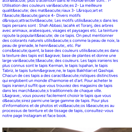
attir&eacute; plus d'attention dans le monde entier sont : 1-
Utilisation des couleurs vari&eacute;es 2- La meilleure
qualit&eacute; des mat&eacute;riaux 3- L&rsquo;art et
l'&eacute;l&eacute;gance 4- Divers motifs
d&rsquo;attractivit&eacute; Les motifs utilis&eacute;s dans les
tapis persans sont : Shah Abbasi, lacahk et Toranj, des arbres
avec animaux, arabesques, visages et paysages etc. La teinture
rajoute la popularit&eacute; de ce tapis. On peut mentionner
des colorants naturels utilis&eacute;s comme la peau de noix, la
peau de grenade, le henn&eacute;, etc. Par
cons&eacute;quent, la base des couleurs utilis&eacute;es dans
la texture des tapis est &agrave; base de plantes et donne une
large vari&eacute;t&eacute; des couleurs. Les tapis iraniens les
plus connus sont le tapis Kerman, le tapis Ispahan, le tapis
Tabriz, le tapis turkm&egrave;ne, le tapis Bakhtiari et Qashqai.
Chacun de ces tapis a des caract&eacute;ristiques distinctives
qui englobent un monde d'harmonie et d'art. Pour acheter le
tapis iranien,il suffit que vous trouviez des magasins de tapis
dans les march&eacute;s traditionnels de chaque ville.
L&agrave;, vous pouvez facilement choisir le tapis que vous
d&eacute;sirez parmi une large gamme de tapis. Pour plus
d'informations et de photos et vid&eacute;os li&eacute;es au
processus de teinture et de tissage de tapis, consultez-vous
notre page Instagram et face book.