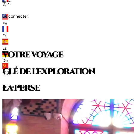
中文
Fr
Se connecter
En
Fr
Es
votre voyage
De
clé de l'exploration
中文
l
a
P
e
r
s
e
Se connecter