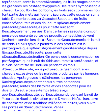
repr&eacute;sente la propret&eacute;, les fruits rouges comme
les grenades, les past&egrave;ques ou les raisins symbolisent la
chaleur. Le bouillon, les bonbons, les fruits secs comme les noix
font partie des mets qui figurent &agrave; cette occasion sur la
table. De nombreuses vari&eacute;t&eacute;s de fruits
conserv&eacute;s et des douceurs sp&eacute;cialement
pr&eacute;par&eacute;es pour cette nuit sont
&eacute;galement servies. Dans certaines r&eacute;gions, on
pense que quarante sortes de produits comestibles doivent
&ecirc;tre servies lors de la c&eacute;r&eacute;monie de la nuit
de Yalda. Le plus typique parmi tous ces produits est la
past&egrave;que sp&eacute;cialement gard&eacute;e depuis
l&rsquo;&eacute;t&eacute; pour cette
c&eacute;l&eacute;bration. On pense que la consommation de
past&egrave;ques la nuit de Yalda assurerait la sant&eacute; et
le bien-&ecirc;tre de l'individu pendant les mois
d'&eacute;t&eacute; en le prot&eacute;geant contre les
chaleurs excessives ou les maladies produites par les humeurs
chaudes. Apr&egrave;s le d&icirc;ner, les personnes
&acirc;g&eacute;es content aux autres personnes
pr&eacute;sentes des histoires et des anecdotes pour les
divertir. Un autre passe-temps tr&egrave;s
appr&eacute;ci&eacute; et r&eacute;pandu pendant la nuit de
Yalda est le rituel de divination par le Divan de Hafez. Iran, terre
de contrastes et de traditions mill&eacute;naires, vous ouvre
ses portes en d&eacute;cembre. Venez