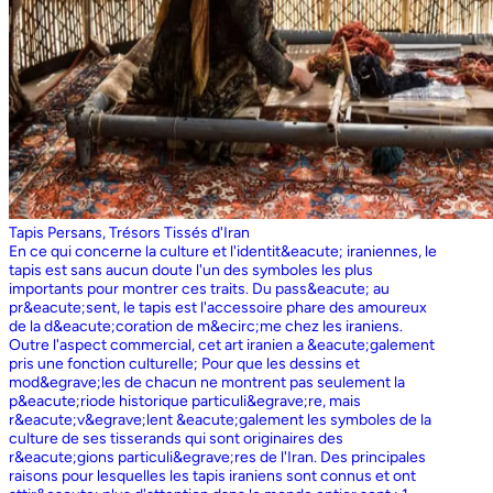
Tapis Persans, Trésors Tissés d'Iran
En ce qui concerne la culture et l'identit&eacute; iraniennes, le
tapis est sans aucun doute l'un des symboles les plus
importants pour montrer ces traits. Du pass&eacute; au
pr&eacute;sent, le tapis est l'accessoire phare des amoureux
de la d&eacute;coration de m&ecirc;me chez les iraniens.
Outre l'aspect commercial, cet art iranien a &eacute;galement
pris une fonction culturelle; Pour que les dessins et
mod&egrave;les de chacun ne montrent pas seulement la
p&eacute;riode historique particuli&egrave;re, mais
r&eacute;v&egrave;lent &eacute;galement les symboles de la
culture de ses tisserands qui sont originaires des
r&eacute;gions particuli&egrave;res de l'Iran. Des principales
raisons pour lesquelles les tapis iraniens sont connus et ont