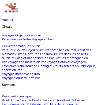
Accueil
Circuit
Voyages Organisés en Iran
Personnalisez Votre Voyage en Iran
Circuit thématique en Iran
Pars Tour
Courts Séjours
Circuits combinés en Iran
Circuit des
Nomads
Visites Nocturnes en Iran
Circuits dans les déserts
d‘Iran
Trekking et Randonnée en Iran
Circuits Montagnes en
Iran
Voyages animaliers en Iran
Voyage Botanique
Voyages
Ethniques Iran
Circuit de Géologie
Circuits seniors en Iran
Séjour
sportif en Iran
Voyages Incentive en Iran
Voyage d'eductour en Iran
Services
Réservation en ligne
Billet du Train en Iran
Billets d’avion en Iran
Billet de bus en
Iran
Réservation d'Hôtel en Iran
Billets de ferry en Iran