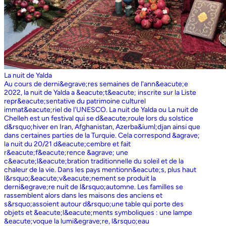
La nuit de Yalda
Au cours de derni&egrave;res semaines de l'ann&eacute;e
2022, la nuit de Yalda a &eacute;t&eacute; inscrite sur la Liste
repr&eacute;sentative du patrimoine culturel
immat&eacute;riel de l'UNESCO. La nuit de Yalda ou La nuit de
Chelleh est un festival qui se d&eacute;roule lors du solstice
d&rsquo;hiver en Iran, Afghanistan, Azerba&iuml;djan ainsi que
dans certaines parties de la Turquie. Cela correspond &agrave;
la nuit du 20/21 d&eacute;cembre et fait
r&eacute;f&eacute;rence &agrave; une
c&eacute;l&eacute;bration traditionnelle du soleil et de la
chaleur de la vie. Dans les pays mentionn&eacute;s, plus haut
l&rsquo;&eacute;v&eacute;nement se produit la
derni&egrave;re nuit de l&rsquo;automne. Les familles se
rassemblent alors dans les maisons des anciens et
s&rsquo;assoient autour d&rsquo;une table qui porte des
objets et &eacute;l&eacute;ments symboliques : une lampe
&eacute;voque la lumi&egrave;re, l&rsquo;eau