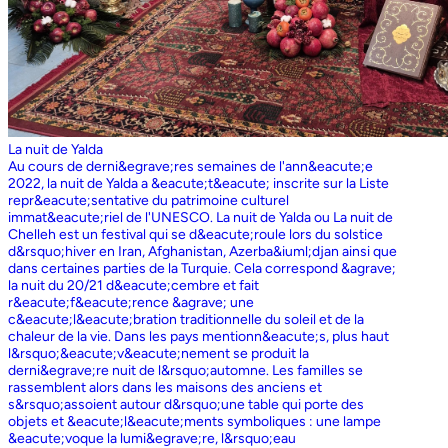
La nuit de Yalda
Au cours de derni&egrave;res semaines de l'ann&eacute;e
2022, la nuit de Yalda a &eacute;t&eacute; inscrite sur la Liste
repr&eacute;sentative du patrimoine culturel
immat&eacute;riel de l'UNESCO. La nuit de Yalda ou La nuit de
Chelleh est un festival qui se d&eacute;roule lors du solstice
d&rsquo;hiver en Iran, Afghanistan, Azerba&iuml;djan ainsi que
dans certaines parties de la Turquie. Cela correspond &agrave;
la nuit du 20/21 d&eacute;cembre et fait
r&eacute;f&eacute;rence &agrave; une
c&eacute;l&eacute;bration traditionnelle du soleil et de la
chaleur de la vie. Dans les pays mentionn&eacute;s, plus haut
l&rsquo;&eacute;v&eacute;nement se produit la
derni&egrave;re nuit de l&rsquo;automne. Les familles se
rassemblent alors dans les maisons des anciens et
s&rsquo;assoient autour d&rsquo;une table qui porte des
objets et &eacute;l&eacute;ments symboliques : une lampe
&eacute;voque la lumi&egrave;re, l&rsquo;eau