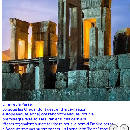
L'Iran et la Perse
Lorsque les Grecs (dont descend la civilisation europ&eacute;enne) ont rencontr&eacute; pour la premi&egrave;re fois les Iraniens, ces derniers r&eacute;gnaient sur ce territoire sous le nom d'Empire perse. Il n'&eacute;tait pas surprenant qu'ils l'appellent "Perse" tandis que les Perses, qui sont entr&eacute;s en contact pour la premi&egrave;re fois avec les Grecs ioniens, appelaient l'ensemble du territoire grec "Ionie". Aujourd'hui encore, les Iraniens utilisent le nom d'Ionie pour d&eacute;signer la Gr&egrave;ce (Yunan). La Perse ne faisait partie de l'Iran que dans la mesure o&ugrave; les Perses constituaient une partie du peuple iranien. Pourtant, elle avait parfois un sens encore plus large que l'Iran, car ce que l'on appelait historiquement la Perse ou l'empire perse comprenait non seulement un territoire beaucoup plus vaste que l'Iran actuel, mais aussi des pays et des peuples non iraniens comme l'&Eacute;gypte. "Perse" est rest&eacute; le terme europ&eacute;en pour l'Iran jusqu'en 1935, date &agrave; laquelle le gouvernement iranien a insist&eacute; pour que tous les pays appellent officiellement le pays par ce dernier nom. Mais le terme "Perse" a surv&eacute;cu et, encore aujourd'hui, pour de nombreux Occidentaux, la "Perse" a une connotation historique et culturelle beaucoup plus large que celle v&eacute;hicul&eacute;e par le terme "Iran", qu'ils confondaient parfois avec l'Irak. Beaucoup ne savent plus que l'Iran et la Perse sont la m&ecirc;me chose, pensant que l'Iran est aussi un pays arabe ! L'Iran actuel fait partie du plateau iranien, beaucoup plus vaste, dont l'ensemble a parfois fait partie de l'empire perse. Le pays est vaste, plus grand que le Royaume-Uni, la France, l'Espagne et l'Allemagne r&eacute;unis. Il est accident&eacute; et aride et, &agrave; l'exception de deux r&eacute;gions de plaine, il est constitu&eacute; de montagnes et de d&eacute;serts. Il y a deux grandes rang&eacute;es de montagnes, l'Alborz au nord, qui s'&eacute;tend du Caucase au nord-ouest jusqu'au Khorasan &agrave; l'est, et le Zagros, qui s'&eacute;tend de l'ouest au sud-est. Les grands d&eacute;serts, Dasht-e-Kavir et Dasht-e-Lut, tous deux situ&eacute;s &agrave; l'est, sont pratiquement inhabitables. Les deux r&eacute;gions de plaine sont le littoral de la mer Caspienne, qui se trouve au-dessous du niveau de la mer, a un climat subtropical et est couvert de for&ecirc;ts tropicales, et la plaine du Khuzestan au sud-ouest, qui est une continuation des terres fertiles de la M&eacute;sopotamie et est arros&eacute;e par le seul grand fleuve d'Iran, le Karun. Ainsi, la terre est abondante mais l'eau est rare, contrairement &agrave; un pays comme la Hollande o&ugrave; la terre est rare mais l'eau abondante. La raret&eacute; de l'eau a jou&eacute; un r&ocirc;le majeur non seulement en influen&ccedil;ant la nature et les syst&egrave;mes de l'agriculture iranienne, mais aussi un certain nombre de facteurs sociologiques cl&eacute;s, y compris la cause et la nature des &Eacute;tats iraniens. L'&eacute;tendue des montagnes et du d&eacute;sert a naturellement divis&eacute; la population iranienne en groupes relativement isol&eacute;s. Mais l'aridit&eacute; a jou&eacute; un r&ocirc;le encore plus important &agrave; cet &eacute;gard, et ce au niveau des plus petites unit&eacute;s sociales. Dans la majeure partie du pays, l'agriculture et l'&eacute;levage du b&eacute;tail n'&eacute;taient possibles que l&agrave; o&ugrave; l'eau de pluie naturelle, un petit ruisseau, un canal d'eau souterrain, appel&eacute; Qanat, ou une combinaison de ces &eacute;l&eacute;ments fournissait l'approvisionnement minimal n&eacute;cessaire en eau. Le Qanat ou Kariz est un d&eacute;veloppement ing&eacute;nieux des temps anciens, qui remonte &agrave; bien avant la fondation de l'empire perse. &Agrave; partir d'une nappe phr&eacute;atique existante dans les hautes terres, un tunnel est creus&eacute; sous le sol, en pente descendante vers les basses terres (pr&egrave;s des fermes environnantes) o&ugrave; il remonte &agrave; la surface. L'eau qui s'&eacute;coule de la source par gravit&eacute; est ensuite distribu&eacute;e par d'&eacute;troits canaux l&agrave; o&ugrave; elle est n&eacute;cessaire pour l'irrigation et d'autres usages. Le peuple iranien &Agrave; l'origine, les Iraniens &eacute;taient plus une ethnie qu'une nation et les perses se comptaient comme un groupe parmi un bon nombre des Iraniens. A part le pays qui s'appelle aujourd'hui l'Iran, l'Afghanistan et le Tadjikistan appartiennent &eacute;galement &agrave; un territoire iranien plus large dans leurs concepts historiques et culturels. En plus la domaine culturelle iranienne d&eacute;passe encore plus loin que la fronti&egrave;re de l&rsquo;ensemble de ces trois pays et s'&eacute;tendant jusqu&rsquo;au cot&eacute; nordique de l'Inde, l'Ouzb&eacute;kistan, le Turkm&eacute;nistan, le Caucase et l'Anatolie : Aujourd&rsquo;hui , c&rsquo;est ce que l&rsquo;on appelle &lsquo;&rsquo; Monde Persan&rsquo;&rsquo; La langue persane est une des langues iraniennes, alors qu&rsquo;il en existe d'autres vari&eacute;t&eacute;s dont le kurde et le pashto. En Iran, certaines langues locales sont encore parl&eacute;es en tant que des langues vivantes tandis que d&rsquo;autre langues r&eacute;gionales que l&rsquo;iranienne sont &eacute;galement parl&eacute;s en Iran tels que le turc et l&rsquo;arabe. En plus, d'autres formats de la langue persane sont parl&eacute;es en Afghanistan et au Tadjikistan, si bien que les r&eacute;sidents dans ces trois pays arrivent &agrave; se comprendre lors de la conversation et de la communication litt&eacute;raire. Egalement d'autres dialectes persans sont parl&eacute;s en Iran. A vraie dire , n&rsquo;importe quel argument &agrave; propos de l&rsquo;histoire de l&rsquo;Iran, de son &eacute;conomie et de sa politique ne serait pas raisonnable sauf qu&rsquo;on puisse tenir en compte les nomades qui ont &eacute;tabli leurs royaume &agrave; partir de l&rsquo;&eacute;poque des Perses au Qajars qui r&eacute;gnaient jusuq&rsquo;aux20&egrave;me si&egrave;cle. Suit &agrave; la recherches des p&acirc;turages encore plus verts et des sols fertils, diff&eacute;rents &eacute;thnies comme le turques, sont partis vers les r&eacute;gions au nord, nord-est et l&rsquo;est de la Perse . Apr&egrave;s avoir s&rsquo;h&eacute;berger , ils fallait qu&rsquo;ils se pr&eacute;par&egrave;rent pour faire face aux &eacute;nemies etrang&egrave;res . La s&egrave;cheresse, l&rsquo;aridit&eacute; et la densit&eacute; de la population dan leurs propres r&eacute;gions fut la cause de l&rsquo;immigration vers la Perse. D&rsquo;autre part la manqu&eacute; de la pluie et l&rsquo;aridit&eacute; en Iran causait la miragartion des gens vers des r&eacute;gions plus verts : ils se d&eacute;pla&ccedil;aient tous les ann&eacute;es, pour aller vers les r&eacute;gions o&ugrave; il faisait agr&eacute;able pendant l&rsquo;hiver et des r&eacute;gions o&ugrave; le climat faisait moins chaud au cours de l&rsquo;&eacute;t&eacute;. En comparaison avec les les s&eacute;dentaires, les nomades ont des puissances militaires et ils sont plus dynamiques, et plus nombreux que les villageoises qu'ils attaquaient. Ces particularit&eacute;s permettent &agrave; une tribu ou &agrave; un ensemble de tribus de faire diriger les autres vers la formation d&rsquo;un &eacute;tat central : Ensuite il faisait les n&eacute;cessaires pour collecter directement ou via un moyen indirect, la totalit&eacute; des produits agricoles exc&eacute;dentaires pour fournir les affaires financi&egrave;res. Ainsi il devient un &eacute;tat central et capable &agrave; taille de contr&ocirc;ler, d'administrer et de d&eacute;fendre ses vastes territoires. La plupart des souverains iraniens se d&eacute;pla&ccedil;aient la plupart du temps et cette caract&eacute;ristique est racin&eacute; dans leurs origines et leurs esprits. Par exemple les Ach&eacute;m&eacute;nides dirigeaient leurs trois capitales et se d&eacute;pla&ccedil;aient entre : Suse, Pers&eacute;polis et Ecbatane et parfois quatre si on fait inclure la Babylon. D&egrave;s le d&eacute;but ; tous les gouvernements iraniens jusqu&rsquo;au 20&egrave;me si&egrave;cle, on &eacute;t&eacute; fond&eacute;s par des tribus nomades et apr&egrave;s avoir &ecirc;tre uni au sein du gouvernement , il fallait se pr&eacute;parer pour faire face aux d&eacute;fis comme l&rsquo;invasion des nomades dans le pays et ceux qui pourraient attaquer depuis des terres au-del&agrave; des fronti&egrave;res. D'une mani&egrave;re historique, l'Iran a &eacute;t&eacute; le carrefour entre l'Asie et l'Europe, l'Est et l'Ouest. Les personnes, les biens ainsi que les croyances, les normes et produits culturels y sont pass&eacute;s, g&eacute;n&eacute;ralement d'est en ouest, mais pas toujours. L'influence orientale &eacute;tait telle que beaucoup des anciens mythes et l&eacute;gendes iraniens provenaient des terres orientales de l'Iran, bien que l'islam et les Arabes soient venus de la direction oppos&eacute;e. Cette situation g&eacute;ographique particuli&egrave;re a donn&eacute; lieu &agrave; ce que l'on peut appeler &laquo; l'effet carrefour &raquo;, &agrave; la fois d&eacute;stabilisant et enrichissant le pays ; rendant ses habitants hospitaliers et amicaux envers les &eacute;trangers et aussi tr&egrave;s conscients de leur particularit&eacute;. L'une des cons&eacute;quences de l'effet de carrefour est le fait que l'Iran est maintenant peupl&eacute; d&rsquo;une vari&eacute;t&eacute; de communaut&eacute;s ethniques et linguistiques incluant ceux dont la langue maternelle est le persan, ainsi que les Kurdes, les Turcs, les Arabes, les Baloutches, etc. On rencontre les Turcophones dans la r&eacute;gion Nord-ouest de l'Azerba&iuml;djan, aujourd'hui divis&eacute;e en plusieurs provinces, &agrave; la fronti&egrave;re de la Turquie et du Caucase. D'autres peuples turcophones, comme les Turkm&egrave;nes du Centre-nord-est et les tribus turcophones comm