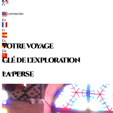
中文
Fr
Se connecter
En
Fr
Es
votre voyage
De
clé de l'exploration
中文
l
a
P
e
r
s
e
Se connecter