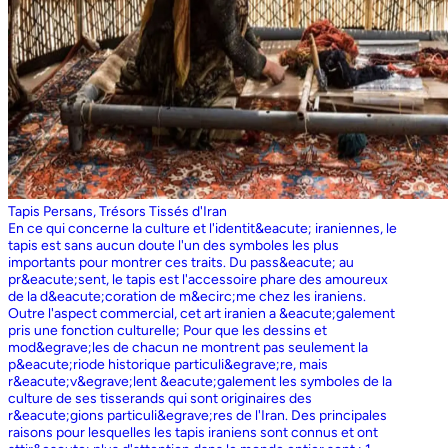
Tapis Persans, Trésors Tissés d'Iran
En ce qui concerne la culture et l'identit&eacute; iraniennes, le
tapis est sans aucun doute l'un des symboles les plus
importants pour montrer ces traits. Du pass&eacute; au
pr&eacute;sent, le tapis est l'accessoire phare des amoureux
de la d&eacute;coration de m&ecirc;me chez les iraniens.
Outre l'aspect commercial, cet art iranien a &eacute;galement
pris une fonction culturelle; Pour que les dessins et
mod&egrave;les de chacun ne montrent pas seulement la
p&eacute;riode historique particuli&egrave;re, mais
r&eacute;v&egrave;lent &eacute;galement les symboles de la
culture de ses tisserands qui sont originaires des
r&eacute;gions particuli&egrave;res de l'Iran. Des principales
raisons pour lesquelles les tapis iraniens sont connus et ont