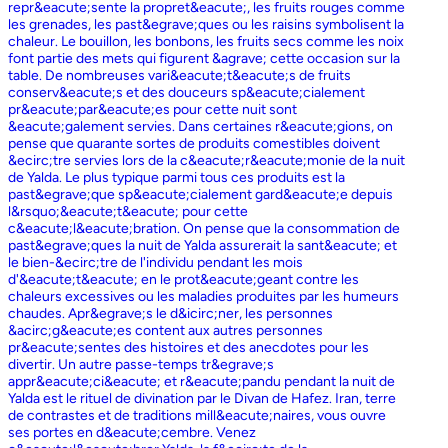
repr&eacute;sente la propret&eacute;, les fruits rouges comme
les grenades, les past&egrave;ques ou les raisins symbolisent la
chaleur. Le bouillon, les bonbons, les fruits secs comme les noix
font partie des mets qui figurent &agrave; cette occasion sur la
table. De nombreuses vari&eacute;t&eacute;s de fruits
conserv&eacute;s et des douceurs sp&eacute;cialement
pr&eacute;par&eacute;es pour cette nuit sont
&eacute;galement servies. Dans certaines r&eacute;gions, on
pense que quarante sortes de produits comestibles doivent
&ecirc;tre servies lors de la c&eacute;r&eacute;monie de la nuit
de Yalda. Le plus typique parmi tous ces produits est la
past&egrave;que sp&eacute;cialement gard&eacute;e depuis
l&rsquo;&eacute;t&eacute; pour cette
c&eacute;l&eacute;bration. On pense que la consommation de
past&egrave;ques la nuit de Yalda assurerait la sant&eacute; et
le bien-&ecirc;tre de l'individu pendant les mois
d'&eacute;t&eacute; en le prot&eacute;geant contre les
chaleurs excessives ou les maladies produites par les humeurs
chaudes. Apr&egrave;s le d&icirc;ner, les personnes
&acirc;g&eacute;es content aux autres personnes
pr&eacute;sentes des histoires et des anecdotes pour les
divertir. Un autre passe-temps tr&egrave;s
appr&eacute;ci&eacute; et r&eacute;pandu pendant la nuit de
Yalda est le rituel de divination par le Divan de Hafez. Iran, terre
de contrastes et de traditions mill&eacute;naires, vous ouvre
ses portes en d&eacute;cembre. Venez