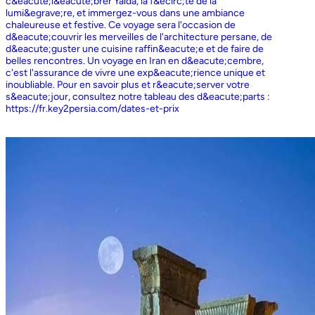
c&eacute;l&eacute;brer Yalda, la f&ecirc;te de la
lumi&egrave;re, et immergez-vous dans une ambiance
chaleureuse et festive. Ce voyage sera l'occasion de
d&eacute;couvrir les merveilles de l'architecture persane, de
d&eacute;guster une cuisine raffin&eacute;e et de faire de
belles rencontres. Un voyage en Iran en d&eacute;cembre,
c'est l'assurance de vivre une exp&eacute;rience unique et
inoubliable. Pour en savoir plus et r&eacute;server votre
s&eacute;jour, consultez notre tableau des d&eacute;parts :
https://fr.key2persia.com/dates-et-prix