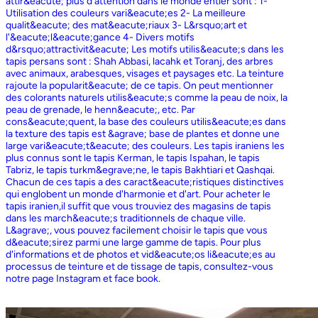
attir&eacute; plus d'attention dans le monde entier sont : 1-
Utilisation des couleurs vari&eacute;es 2- La meilleure
qualit&eacute; des mat&eacute;riaux 3- L&rsquo;art et
l'&eacute;l&eacute;gance 4- Divers motifs
d&rsquo;attractivit&eacute; Les motifs utilis&eacute;s dans les
tapis persans sont : Shah Abbasi, lacahk et Toranj, des arbres
avec animaux, arabesques, visages et paysages etc. La teinture
rajoute la popularit&eacute; de ce tapis. On peut mentionner
des colorants naturels utilis&eacute;s comme la peau de noix, la
peau de grenade, le henn&eacute;, etc. Par
cons&eacute;quent, la base des couleurs utilis&eacute;es dans
la texture des tapis est &agrave; base de plantes et donne une
large vari&eacute;t&eacute; des couleurs. Les tapis iraniens les
plus connus sont le tapis Kerman, le tapis Ispahan, le tapis
Tabriz, le tapis turkm&egrave;ne, le tapis Bakhtiari et Qashqai.
Chacun de ces tapis a des caract&eacute;ristiques distinctives
qui englobent un monde d'harmonie et d'art. Pour acheter le
tapis iranien,il suffit que vous trouviez des magasins de tapis
dans les march&eacute;s traditionnels de chaque ville.
L&agrave;, vous pouvez facilement choisir le tapis que vous
d&eacute;sirez parmi une large gamme de tapis. Pour plus
d'informations et de photos et vid&eacute;os li&eacute;es au
processus de teinture et de tissage de tapis, consultez-vous
notre page Instagram et face book.