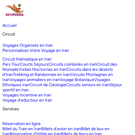
Accueil
Circuit
Voyages Organisés en Iran
Personnalisez Votre Voyage en Iran
Circuit thématique en Iran
Pars Tour
Courts Séjours
Circuits combinés en Iran
Circuit des
Nomads
Visites Nocturnes en Iran
Circuits dans les déserts
d‘Iran
Trekking et Randonnée en Iran
Circuits Montagnes en
Iran
Voyages animaliers en Iran
Voyage Botanique
Voyages
Ethniques Iran
Circuit de Géologie
Circuits seniors en Iran
Séjour
sportif en Iran
Voyages Incentive en Iran
Voyage d'eductour en Iran
Services
Réservation en ligne
Billet du Train en Iran
Billets d’avion en Iran
Billet de bus en
Iran
Réservation d'Hôtel en Iran
Billets de ferry en Iran