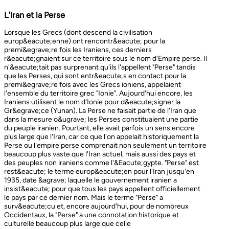
L'Iran et la Perse
Lorsque les Grecs (dont descend la civilisation europ&eacute;enne) ont rencontr&eacute; pour la premi&egrave;re fois les Iraniens, ces derniers r&eacute;gnaient sur ce territoire sous le nom d'Empire perse. Il n'&eacute;tait pas surprenant qu'ils l'appellent "Perse" tandis que les Perses, qui sont entr&eacute;s en contact pour la premi&egrave;re fois avec les Grecs ioniens, appelaient l'ensemble du territoire grec "Ionie". Aujourd'hui encore, les Iraniens utilisent le nom d'Ionie pour d&eacute;signer la Gr&egrave;ce (Yunan). La Perse ne faisait partie de l'Iran que dans la mesure o&ugrave; les Perses constituaient une partie du peuple iranien. Pourtant, elle avait parfois un sens encore plus large que l'Iran, car ce que l'on appelait historiquement la Perse ou l'empire perse comprenait non seulement un territoire beaucoup plus vaste que l'Iran actuel, mais aussi des pays et des peuples non iraniens comme l'&Eacute;gypte. "Perse" est rest&eacute; le terme europ&eacute;en pour l'Iran jusqu'en 1935, date &agrave; laquelle le gouvernement iranien a insist&eacute; pour que tous les pays appellent officiellement le pays par ce dernier nom. Mais le terme "Perse" a surv&eacute;cu et, encore aujourd'hui, pour de nombreux Occidentaux, la "Perse" a une connotation historique et culturelle beaucoup plus large que celle v&eacute;hicul&eacute;e par le terme "Iran", qu'ils confondaient parfois avec l'Irak. Beaucoup ne savent plus que l'Iran et la Perse sont la m&ecirc;me chose, pensant que l'Iran est aussi un pays arabe ! L'Iran actuel fait partie du plateau iranien, beaucoup plus vaste, dont l'ensemble a parfois fait partie de l'empire perse. Le pays est vaste, plus grand que le Royaume-Uni, la France, l'Espagne et l'Allemagne r&eacute;unis. Il est accident&eacute; et aride et, &agrave; l'exception de deux r&eacute;gions de plaine, il est constitu&eacute; de montagnes et de d&eacute;serts. Il y a deux grandes rang&eacute;es de montagnes, l'Alborz au nord, qui s'&eacute;tend du Caucase au nord-ouest jusqu'au Khorasan &agrave; l'est, et le Zagros, qui s'&eacute;tend de l'ouest au sud-est. Les grands d&eacute;serts, Dasht-e-Kavir et Dasht-e-Lut, tous deux situ&eacute;s &agrave; l'est, sont pratiquement inhabitables. Les deux r&eacute;gions de plaine sont le littoral de la mer Caspienne, qui se trouve au-dessous du niveau de la mer, a un climat subtropical et est couvert de for&ecirc;ts tropicales, et la plaine du Khuzestan au sud-ouest, qui est une continuation des terres fertiles de la M&eacute;sopotamie et est arros&eacute;e par le seul grand fleuve d'Iran, le Karun. Ainsi, la terre est abondante mais l'eau est rare, contrairement &agrave; un pays comme la Hollande o&ugrave; la terre est rare mais l'eau abondante. La raret&eacute; de l'eau a jou&eacute; un r&ocirc;le majeur non seulement en influen&ccedil;ant la nature et les syst&egrave;mes de l'agriculture iranienne, mais aussi un certain nombre de facteurs sociologiques cl&eacute;s, y compris la cause et la nature des &Eacute;tats iraniens. L'&eacute;tendue des montagnes et du d&eacute;sert a naturellement divis&eacute; la population iranienne en groupes relativement isol&eacute;s. Mais l'aridit&eacute; a jou&eacute; un r&ocirc;le encore plus important &agrave; cet &eacute;gard, et ce au niveau des plus petites unit&eacute;s sociales. Dans la majeure partie du pays, l'agriculture et l'&eacute;levage du b&eacute;tail n'&eacute;taient possibles que l&agrave; o&ugrave; l'eau de pluie naturelle, un petit ruisseau, un canal d'eau souterrain, appel&eacute; Qanat, ou une combinaison de ces &eacute;l&eacute;ments fournissait l'approvisionnement minimal n&eacute;cessaire en eau. Le Qanat ou Kariz est un d&eacute;veloppement ing&eacute;nieux des temps anciens, qui remonte &agrave; bien avant la fondation de l'empire perse. &Agrave; partir d'une nappe phr&eacute;atique existante dans les hautes terres, un tunnel est creus&eacute; sous le sol, en pente descendante vers les basses terres (pr&egrave;s des fermes environnantes) o&ugrave; il remonte &agrave; la surface. L'eau qui s'&eacute;coule de la source par gravit&eacute; est ensuite distribu&eacute;e par d'&eacute;troits canaux l&agrave; o&ugrave; elle est n&eacute;cessaire pour l'irrigation et d'autres usages. Le peuple iranien &Agrave; l'origine, les Iraniens &eacute;taient plus une ethnie qu'une nation et les perses se comptaient comme un groupe parmi un bon nombre des Iraniens. A part le pays qui s'appelle aujourd'hui l'Iran, l'Afghanistan et le Tadjikistan appartiennent &eacute;galement &agrave; un territoire iranien plus large dans leurs concepts historiques et culturels. En plus la domaine culturelle iranienne d&eacute;passe encore plus loin que la fronti&egrave;re de l&rsquo;ensemble de ces trois pays et s'&eacute;tendant jusqu&rsquo;au cot&eacute; nordique de l'Inde, l'Ouzb&eacute;kistan, le Turkm&eacute;nistan, le Caucase et l'Anatolie : Aujourd&rsquo;hui , c&rsquo;est ce que l&rsquo;on appelle &lsquo;&rsquo; Monde Persan&rsquo;&rsquo; La langue persane est une des langues iraniennes, alors qu&rsquo;il en existe d'autres vari&eacute;t&eacute;s dont le kurde et le pashto. En Iran, certaines langues locales sont encore parl&eacute;es en tant que des langues vivantes tandis que d&rsquo;autre langues r&eacute;gionales que l&rsquo;iranienne sont &eacute;galement parl&eacute;s en Iran tels que le turc et l&rsquo;arabe. En plus, d'autres formats de la langue persane sont parl&eacute;es en Afghanistan et au Tadjikistan, si bien que les r&eacute;sidents dans ces trois pays arrivent &agrave; se comprendre lors de la conversation et de la communication litt&eacute;raire. Egalement d'autres dialectes persans sont parl&eacute;s en Iran. A vraie dire , n&rsquo;importe quel argument &agrave; propos de l&rsquo;histoire de l&rsquo;Iran, de son &eacute;conomie et de sa politique ne serait pas raisonnable sauf qu&rsquo;on puisse tenir en compte les nomades qui ont &eacute;tabli leurs royaume &agrave; partir de l&rsquo;&eacute;poque des Perses au Qajars qui r&eacute;gnaient jusuq&rsquo;aux20&egrave;me si&egrave;cle. Suit &agrave; la recherches des p&acirc;turages encore plus verts et des sols fertils, diff&eacute;rents &eacute;thnies comme le turques, sont partis vers les r&eacute;gions au nord, nord-est et l&rsquo;est de la Perse . Apr&egrave;s avoir s&rsquo;h&eacute;berger , ils fallait qu&rsquo;ils se pr&eacute;par&egrave;rent pour faire face aux &eacute;nemies etrang&egrave;res . La s&egrave;cheresse, l&rsquo;aridit&eacute; et la densit&eacute; de la population dan leurs propres r&eacute;gions fut la cause de l&rsquo;immigration vers la Perse. D&rsquo;autre part la manqu&eacute; de la pluie et l&rsquo;aridit&eacute; en Iran causait la miragartion des gens vers des r&eacute;gions plus verts : ils se d&eacute;pla&ccedil;aient tous les ann&eacute;es, pour aller vers les r&eacute;gions o&ugrave; il faisait agr&eacute;able pendant l&rsquo;hiver et des r&eacute;gions o&ugrave; le climat faisait moins chaud au cours de l&rsquo;&eacute;t&eacute;. En comparaison avec les les s&eacute;dentaires, les nomades ont des puissances militaires et ils sont plus dynamiques, et plus nombreux que les villageoises qu'ils attaquaient. Ces particularit&eacute;s permettent &agrave; une tribu ou &agrave; un ensemble de tribus de faire diriger les autres vers la formation d&rsquo;un &eacute;tat central : Ensuite il faisait les n&eacute;cessaires pour collecter directement ou via un moyen indirect, la totalit&eacute; des produits agricoles exc&eacute;dentaires pour fournir les affaires financi&egrave;res. Ainsi il devient un &eacute;tat central et capable &agrave; taille de contr&ocirc;ler, d'administrer et de d&eacute;fendre ses vastes territoires. La plupart des souverains iraniens se d&eacute;pla&ccedil;aient la plupart du temps et cette caract&eacute;ristique est racin&eacute; dans leurs origines et leurs esprits. Par exemple les Ach&eacute;m&eacute;nides dirigeaient leurs trois capitales et se d&eacute;pla&ccedil;aient entre : Suse, Pers&eacute;polis et Ecbatane et parfois quatre si on fait inclure la Babylon. D&egrave;s le d&eacute;but ; tous les gouvernements iraniens jusqu&rsquo;au 20&egrave;me si&egrave;cle, on &eacute;t&eacute; fond&eacute;s par des tribus nomades et apr&egrave;s avoir &ecirc;tre uni au sein du gouvernement , il fallait se pr&eacute;parer pour faire face aux d&eacute;fis comme l&rsquo;invasion des nomades dans le pays et ceux qui pourraient attaquer depuis des terres au-del&agrave; des fronti&egrave;res. D'une mani&egrave;re historique, l'Iran a &eacute;t&eacute; le carrefour entre l'Asie et l'Europe, l'Est et l'Ouest. Les personnes, les biens ainsi que les croyances, les normes et produits culturels y sont pass&eacute;s, g&eacute;n&eacute;ralement d'est en ouest, mais pas toujours. L'influence orientale &eacute;tait telle que beaucoup des anciens mythes et l&eacute;gendes iraniens provenaient des terres orientales de l'Iran, bien que l'islam et les Arabes soient venus de la direction oppos&eacute;e. Cette situation g&eacute;ographique particuli&egrave;re a donn&eacute; lieu &agrave; ce que l'on peut appeler &laquo; l'effet carrefour &raquo;, &agrave; la fois d&eacute;stabilisant et enrichissant le pays ; rendant ses habitants hospitaliers et amicaux envers les &eacute;trangers et aussi tr&egrave;s conscients de leur particularit&eacute;. L'une des cons&eacute;quences de l'effet de carrefour est le fait que l'Iran est maintenant peupl&eacute; d&rsquo;une vari&eacute;t&eacute; de communaut&eacute;s ethniques et linguistiques incluant ceux dont la langue maternelle est le persan, ainsi que les Kurdes, les Turcs, les Arabes, les Baloutches, etc. On rencontre les Turcophones dans la r&eacute;gion Nord-ouest de l'Azerba&iuml;djan, aujourd'hui divis&eacute;e en plusieurs provinces, &agrave; la fronti&egrave;re de la Turquie et du Caucase. D'autres peuples turcophones, comme les Turkm&egrave;nes du Centre-nord-est et les tribus turcophones comm