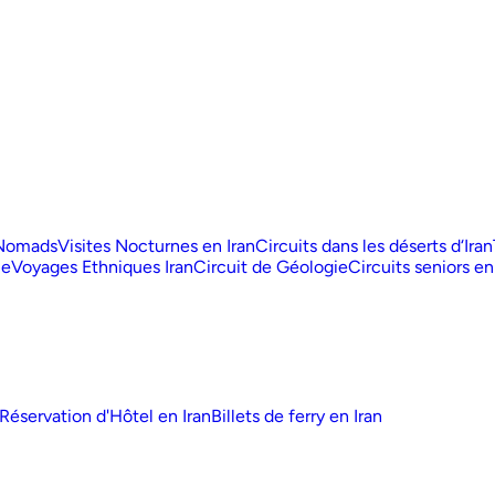
 Nomads
Visites Nocturnes en Iran
Circuits dans les déserts d‘Iran
ue
Voyages Ethniques Iran
Circuit de Géologie
Circuits seniors en
Réservation d'Hôtel en Iran
Billets de ferry en Iran