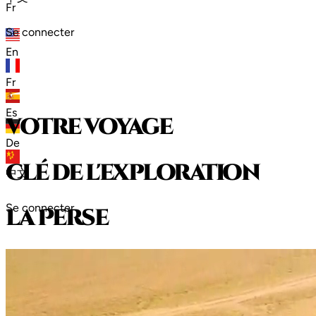
Fr
Se connecter
En
Fr
Es
votre voyage
De
clé de l'exploration
中文
Se connecter
l
a
P
e
r
s
e