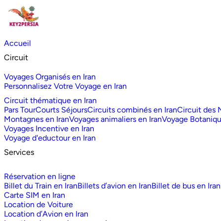
Accueil
Circuit
Voyages Organisés en Iran
Personnalisez Votre Voyage en Iran
Circuit thématique en Iran
Pars Tour
Courts Séjours
Circuits combinés en Iran
Circuit des
Montagnes en Iran
Voyages animaliers en Iran
Voyage Botaniq
Voyages Incentive en Iran
Voyage d'eductour en Iran
Services
Réservation en ligne
Billet du Train en Iran
Billets d’avion en Iran
Billet de bus en Iran
Carte SIM en Iran
Location de Voiture
Location d’Avion en Iran