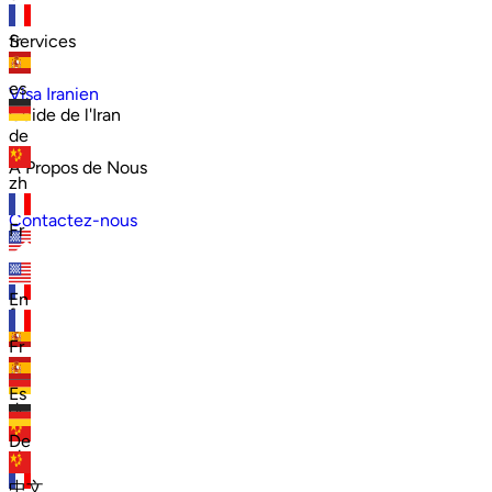
Services
fr
es
Visa Iranien
Guide de l'Iran
de
À Propos de Nous
zh
Contactez-nous
Fr
en
En
fr
Fr
es
Es
de
De
zh
中文