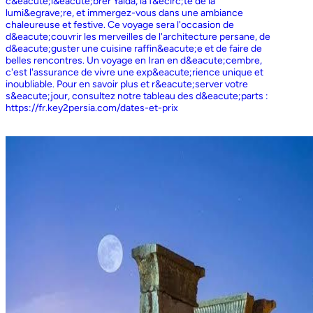
c&eacute;l&eacute;brer Yalda, la f&ecirc;te de la
lumi&egrave;re, et immergez-vous dans une ambiance
chaleureuse et festive. Ce voyage sera l'occasion de
d&eacute;couvrir les merveilles de l'architecture persane, de
d&eacute;guster une cuisine raffin&eacute;e et de faire de
belles rencontres. Un voyage en Iran en d&eacute;cembre,
c'est l'assurance de vivre une exp&eacute;rience unique et
inoubliable. Pour en savoir plus et r&eacute;server votre
s&eacute;jour, consultez notre tableau des d&eacute;parts :
https://fr.key2persia.com/dates-et-prix