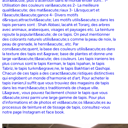
attir&eacute; plus d'attention dans le monde entier sont : 1-
Utilisation des couleurs vari&eacute;es 2- La meilleure
qualit&eacute; des mat&eacute;riaux 3- L&rsquo;art et
l'&eacute;l&eacute;gance 4- Divers motifs
d&rsquo;attractivit&eacute; Les motifs utilis&eacute;s dans les
tapis persans sont : Shah Abbasi, lacahk et Toranj, des arbres
avec animaux, arabesques, visages et paysages etc. La teinture
rajoute la popularit&eacute; de ce tapis. On peut mentionner
des colorants naturels utilis&eacute;s comme la peau de noix, la
peau de grenade, le henn&eacute;, etc. Par
cons&eacute;quent, la base des couleurs utilis&eacute;es dans
la texture des tapis est &agrave; base de plantes et donne une
large vari&eacute;t&eacute; des couleurs. Les tapis iraniens les
plus connus sont le tapis Kerman, le tapis Ispahan, le tapis
Tabriz, le tapis turkm&egrave;ne, le tapis Bakhtiari et Qashqai.
Chacun de ces tapis a des caract&eacute;ristiques distinctives
qui englobent un monde d'harmonie et d'art. Pour acheter le
tapis iranien,il suffit que vous trouviez des magasins de tapis
dans les march&eacute;s traditionnels de chaque ville.
L&agrave;, vous pouvez facilement choisir le tapis que vous
d&eacute;sirez parmi une large gamme de tapis. Pour plus
d'informations et de photos et vid&eacute;os li&eacute;es au
processus de teinture et de tissage de tapis, consultez-vous
notre page Instagram et face book.