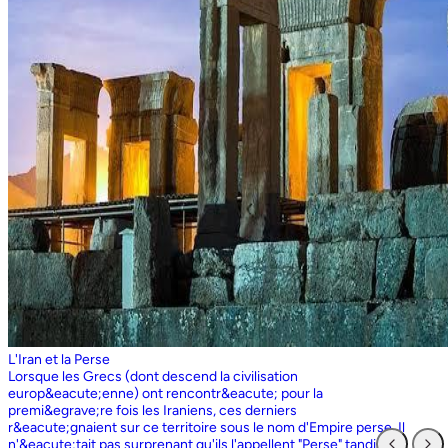
L'Iran et la Perse
Lorsque les Grecs (dont descend la civilisation europ&eacute;enne) ont rencontr&eacute; pour la premi&egrave;re fois les Iraniens, ces derniers r&eacute;gnaient sur ce territoire sous le nom d'Empire perse. Il n'&eacute;tait pas surprenant qu'ils l'appellent "Perse" tandis que les Perses, qui sont entr&eacute;s en contact pour la premi&egrave;re fois avec les Grecs ioniens, appelaient l'ensemble du territoire grec "Ionie". Aujourd'hui encore, les Iraniens utilisent le nom d'Ionie pour d&eacute;signer la Gr&egrave;ce (Yunan). La Perse ne faisait partie de l'Iran que dans la mesure o&ugrave; les Perses constituaient une partie du peuple iranien. Pourtant, elle avait parfois un sens encore plus large que l'Iran, car ce que l'on appelait historiquement la Perse ou l'empire perse comprenait non seulement un territoire beaucoup plus vaste que l'Iran actuel, mais aussi des pays et des peuples non iraniens comme l'&Eacute;gypte. "Perse" est rest&eacute; le terme europ&eacute;en pour l'Iran jusqu'en 1935, date &agrave; laquelle le gouvernement iranien a insist&eacute; pour que tous les pays appellent officiellement le pays par ce dernier nom. Mais le terme "Perse" a surv&eacute;cu et, encore aujourd'hui, pour de nombreux Occidentaux, la "Perse" a une connotation historique et culturelle beaucoup plus large que celle v&eacute;hicul&eacute;e par le terme "Iran", qu'ils confondaient parfois avec l'Irak. Beaucoup ne savent plus que l'Iran et la Perse sont la m&ecirc;me chose, pensant que l'Iran est aussi un pays arabe ! L'Iran actuel fait partie du plateau iranien, beaucoup plus vaste, dont l'ensemble a parfois fait partie de l'empire perse. Le pays est vaste, plus grand que le Royaume-Uni, la France, l'Espagne et l'Allemagne r&eacute;unis. Il est accident&eacute; et aride et, &agrave; l'exception de deux r&eacute;gions de plaine, il est constitu&eacute; de montagnes et de d&eacute;serts. Il y a deux grandes rang&eacute;es de montagnes, l'Alborz au nord, qui s'&eacute;tend du Caucase au nord-ouest jusqu'au Khorasan &agrave; l'est, et le Zagros, qui s'&eacute;tend de l'ouest au sud-est. Les grands d&eacute;serts, Dasht-e-Kavir et Dasht-e-Lut, tous deux situ&eacute;s &agrave; l'est, sont pratiquement inhabitables. Les deux r&eacute;gions de plaine sont le littoral de la mer Caspienne, qui se trouve au-dessous du niveau de la mer, a un climat subtropical et est couvert de for&ecirc;ts tropicales, et la plaine du Khuzestan au sud-ouest, qui est une continuation des terres fertiles de la M&eacute;sopotamie et est arros&eacute;e par le seul grand fleuve d'Iran, le Karun. Ainsi, la terre est abondante mais l'eau est rare, contrairement &agrave; un pays comme la Hollande o&ugrave; la terre est rare mais l'eau abondante. La raret&eacute; de l'eau a jou&eacute; un r&ocirc;le majeur non seulement en influen&ccedil;ant la nature et les syst&egrave;mes de l'agriculture iranienne, mais aussi un certain nombre de facteurs sociologiques cl&eacute;s, y compris la cause et la nature des &Eacute;tats iraniens. L'&eacute;tendue des montagnes et du d&eacute;sert a naturellement divis&eacute; la population iranienne en groupes relativement isol&eacute;s. Mais l'aridit&eacute; a jou&eacute; un r&ocirc;le encore plus important &agrave; cet &eacute;gard, et ce au niveau des plus petites unit&eacute;s sociales. Dans la majeure partie du pays, l'agriculture et l'&eacute;levage du b&eacute;tail n'&eacute;taient possibles que l&agrave; o&ugrave; l'eau de pluie naturelle, un petit ruisseau, un canal d'eau souterrain, appel&eacute; Qanat, ou une combinaison de ces &eacute;l&eacute;ments fournissait l'approvisionnement minimal n&eacute;cessaire en eau. Le Qanat ou Kariz est un d&eacute;veloppement ing&eacute;nieux des temps anciens, qui remonte &agrave; bien avant la fondation de l'empire perse. &Agrave; partir d'une nappe phr&eacute;atique existante dans les hautes terres, un tunnel est creus&eacute; sous le sol, en pente descendante vers les basses terres (pr&egrave;s des fermes environnantes) o&ugrave; il remonte &agrave; la surface. L'eau qui s'&eacute;coule de la source par gravit&eacute; est ensuite distribu&eacute;e par d'&eacute;troits canaux l&agrave; o&ugrave; elle est n&eacute;cessaire pour l'irrigation et d'autres usages. Le peuple iranien &Agrave; l'origine, les Iraniens &eacute;taient plus une ethnie qu'une nation et les perses se comptaient comme un groupe parmi un bon nombre des Iraniens. A part le pays qui s'appelle aujourd'hui l'Iran, l'Afghanistan et le Tadjikistan appartiennent &eacute;galement &agrave; un territoire iranien plus large dans leurs concepts historiques et culturels. En plus la domaine culturelle iranienne d&eacute;passe encore plus loin que la fronti&egrave;re de l&rsquo;ensemble de ces trois pays et s'&eacute;tendant jusqu&rsquo;au cot&eacute; nordique de l'Inde, l'Ouzb&eacute;kistan, le Turkm&eacute;nistan, le Caucase et l'Anatolie : Aujourd&rsquo;hui , c&rsquo;est ce que l&rsquo;on appelle &lsquo;&rsquo; Monde Persan&rsquo;&rsquo; La langue persane est une des langues iraniennes, alors qu&rsquo;il en existe d'autres vari&eacute;t&eacute;s dont le kurde et le pashto. En Iran, certaines langues locales sont encore parl&eacute;es en tant que des langues vivantes tandis que d&rsquo;autre langues r&eacute;gionales que l&rsquo;iranienne sont &eacute;galement parl&eacute;s en Iran tels que le turc et l&rsquo;arabe. En plus, d'autres formats de la langue persane sont parl&eacute;es en Afghanistan et au Tadjikistan, si bien que les r&eacute;sidents dans ces trois pays arrivent &agrave; se comprendre lors de la conversation et de la communication litt&eacute;raire. Egalement d'autres dialectes persans sont parl&eacute;s en Iran. A vraie dire , n&rsquo;importe quel argument &agrave; propos de l&rsquo;histoire de l&rsquo;Iran, de son &eacute;conomie et de sa politique ne serait pas raisonnable sauf qu&rsquo;on puisse tenir en compte les nomades qui ont &eacute;tabli leurs royaume &agrave; partir de l&rsquo;&eacute;poque des Perses au Qajars qui r&eacute;gnaient jusuq&rsquo;aux20&egrave;me si&egrave;cle. Suit &agrave; la recherches des p&acirc;turages encore plus verts et des sols fertils, diff&eacute;rents &eacute;thnies comme le turques, sont partis vers les r&eacute;gions au nord, nord-est et l&rsquo;est de la Perse . Apr&egrave;s avoir s&rsquo;h&eacute;berger , ils fallait qu&rsquo;ils se pr&eacute;par&egrave;rent pour faire face aux &eacute;nemies etrang&egrave;res . La s&egrave;cheresse, l&rsquo;aridit&eacute; et la densit&eacute; de la population dan leurs propres r&eacute;gions fut la cause de l&rsquo;immigration vers la Perse. D&rsquo;autre part la manqu&eacute; de la pluie et l&rsquo;aridit&eacute; en Iran causait la miragartion des gens vers des r&eacute;gions plus verts : ils se d&eacute;pla&ccedil;aient tous les ann&eacute;es, pour aller vers les r&eacute;gions o&ugrave; il faisait agr&eacute;able pendant l&rsquo;hiver et des r&eacute;gions o&ugrave; le climat faisait moins chaud au cours de l&rsquo;&eacute;t&eacute;. En comparaison avec les les s&eacute;dentaires, les nomades ont des puissances militaires et ils sont plus dynamiques, et plus nombreux que les villageoises qu'ils attaquaient. Ces particularit&eacute;s permettent &agrave; une tribu ou &agrave; un ensemble de tribus de faire diriger les autres vers la formation d&rsquo;un &eacute;tat central : Ensuite il faisait les n&eacute;cessaires pour collecter directement ou via un moyen indirect, la totalit&eacute; des produits agricoles exc&eacute;dentaires pour fournir les affaires financi&egrave;res. Ainsi il devient un &eacute;tat central et capable &agrave; taille de contr&ocirc;ler, d'administrer et de d&eacute;fendre ses vastes territoires. La plupart des souverains iraniens se d&eacute;pla&ccedil;aient la plupart du temps et cette caract&eacute;ristique est racin&eacute; dans leurs origines et leurs esprits. Par exemple les Ach&eacute;m&eacute;nides dirigeaient leurs trois capitales et se d&eacute;pla&ccedil;aient entre : Suse, Pers&eacute;polis et Ecbatane et parfois quatre si on fait inclure la Babylon. D&egrave;s le d&eacute;but ; tous les gouvernements iraniens jusqu&rsquo;au 20&egrave;me si&egrave;cle, on &eacute;t&eacute; fond&eacute;s par des tribus nomades et apr&egrave;s avoir &ecirc;tre uni au sein du gouvernement , il fallait se pr&eacute;parer pour faire face aux d&eacute;fis comme l&rsquo;invasion des nomades dans le pays et ceux qui pourraient attaquer depuis des terres au-del&agrave; des fronti&egrave;res. D'une mani&egrave;re historique, l'Iran a &eacute;t&eacute; le carrefour entre l'Asie et l'Europe, l'Est et l'Ouest. Les personnes, les biens ainsi que les croyances, les normes et produits culturels y sont pass&eacute;s, g&eacute;n&eacute;ralement d'est en ouest, mais pas toujours. L'influence orientale &eacute;tait telle que beaucoup des anciens mythes et l&eacute;gendes iraniens provenaient des terres orientales de l'Iran, bien que l'islam et les Arabes soient venus de la direction oppos&eacute;e. Cette situation g&eacute;ographique particuli&egrave;re a donn&eacute; lieu &agrave; ce que l'on peut appeler &laquo; l'effet carrefour &raquo;, &agrave; la fois d&eacute;stabilisant et enrichissant le pays ; rendant ses habitants hospitaliers et amicaux envers les &eacute;trangers et aussi tr&egrave;s conscients de leur particularit&eacute;. L'une des cons&eacute;quences de l'effet de carrefour est le fait que l'Iran est maintenant peupl&eacute; d&rsquo;une vari&eacute;t&eacute; de communaut&eacute;s ethniques et linguistiques incluant ceux dont la langue maternelle est le persan, ainsi que les Kurdes, les Turcs, les Arabes, les Baloutches, etc. On rencontre les Turcophones dans la r&eacute;gion Nord-ouest de l'Azerba&iuml;djan, aujourd'hui divis&eacute;e en plusieurs provinces, &agrave; la fronti&egrave;re de la Turquie et du Caucase. D'autres peuples turcophones, comme les Turkm&egrave;nes du Centre-nord-est et les tribus turcophones comm