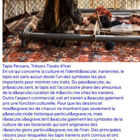
Tapis Persans, Trésors Tissés d'Iran
En ce qui concerne la culture et l'identit&eacute; iraniennes, le
tapis est sans aucun doute l'un des symboles les plus
importants pour montrer ces traits. Du pass&eacute; au
pr&eacute;sent, le tapis est l'accessoire phare des amoureux
de la d&eacute;coration de m&ecirc;me chez les iraniens.
Outre l'aspect commercial, cet art iranien a &eacute;galement
pris une fonction culturelle; Pour que les dessins et
mod&egrave;les de chacun ne montrent pas seulement la
p&eacute;riode historique particuli&egrave;re, mais
r&eacute;v&egrave;lent &eacute;galement les symboles de la
culture de ses tisserands qui sont originaires des
r&eacute;gions particuli&egrave;res de l'Iran. Des principales
raisons pour lesquelles les tapis iraniens sont connus et ont