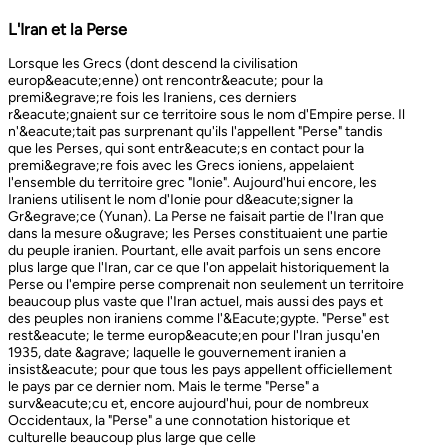
L'Iran et la Perse
Lorsque les Grecs (dont descend la civilisation europ&eacute;enne) ont rencontr&eacute; pour la premi&egrave;re fois les Iraniens, ces derniers r&eacute;gnaient sur ce territoire sous le nom d'Empire perse. Il n'&eacute;tait pas surprenant qu'ils l'appellent "Perse" tandis que les Perses, qui sont entr&eacute;s en contact pour la premi&egrave;re fois avec les Grecs ioniens, appelaient l'ensemble du territoire grec "Ionie". Aujourd'hui encore, les Iraniens utilisent le nom d'Ionie pour d&eacute;signer la Gr&egrave;ce (Yunan). La Perse ne faisait partie de l'Iran que dans la mesure o&ugrave; les Perses constituaient une partie du peuple iranien. Pourtant, elle avait parfois un sens encore plus large que l'Iran, car ce que l'on appelait historiquement la Perse ou l'empire perse comprenait non seulement un territoire beaucoup plus vaste que l'Iran actuel, mais aussi des pays et des peuples non iraniens comme l'&Eacute;gypte. "Perse" est rest&eacute; le terme europ&eacute;en pour l'Iran jusqu'en 1935, date &agrave; laquelle le gouvernement iranien a insist&eacute; pour que tous les pays appellent officiellement le pays par ce dernier nom. Mais le terme "Perse" a surv&eacute;cu et, encore aujourd'hui, pour de nombreux Occidentaux, la "Perse" a une connotation historique et culturelle beaucoup plus large que celle v&eacute;hicul&eacute;e par le terme "Iran", qu'ils confondaient parfois avec l'Irak. Beaucoup ne savent plus que l'Iran et la Perse sont la m&ecirc;me chose, pensant que l'Iran est aussi un pays arabe ! L'Iran actuel fait partie du plateau iranien, beaucoup plus vaste, dont l'ensemble a parfois fait partie de l'empire perse. Le pays est vaste, plus grand que le Royaume-Uni, la France, l'Espagne et l'Allemagne r&eacute;unis. Il est accident&eacute; et aride et, &agrave; l'exception de deux r&eacute;gions de plaine, il est constitu&eacute; de montagnes et de d&eacute;serts. Il y a deux grandes rang&eacute;es de montagnes, l'Alborz au nord, qui s'&eacute;tend du Caucase au nord-ouest jusqu'au Khorasan &agrave; l'est, et le Zagros, qui s'&eacute;tend de l'ouest au sud-est. Les grands d&eacute;serts, Dasht-e-Kavir et Dasht-e-Lut, tous deux situ&eacute;s &agrave; l'est, sont pratiquement inhabitables. Les deux r&eacute;gions de plaine sont le littoral de la mer Caspienne, qui se trouve au-dessous du niveau de la mer, a un climat subtropical et est couvert de for&ecirc;ts tropicales, et la plaine du Khuzestan au sud-ouest, qui est une continuation des terres fertiles de la M&eacute;sopotamie et est arros&eacute;e par le seul grand fleuve d'Iran, le Karun. Ainsi, la terre est abondante mais l'eau est rare, contrairement &agrave; un pays comme la Hollande o&ugrave; la terre est rare mais l'eau abondante. La raret&eacute; de l'eau a jou&eacute; un r&ocirc;le majeur non seulement en influen&ccedil;ant la nature et les syst&egrave;mes de l'agriculture iranienne, mais aussi un certain nombre de facteurs sociologiques cl&eacute;s, y compris la cause et la nature des &Eacute;tats iraniens. L'&eacute;tendue des montagnes et du d&eacute;sert a naturellement divis&eacute; la population iranienne en groupes relativement isol&eacute;s. Mais l'aridit&eacute; a jou&eacute; un r&ocirc;le encore plus important &agrave; cet &eacute;gard, et ce au niveau des plus petites unit&eacute;s sociales. Dans la majeure partie du pays, l'agriculture et l'&eacute;levage du b&eacute;tail n'&eacute;taient possibles que l&agrave; o&ugrave; l'eau de pluie naturelle, un petit ruisseau, un canal d'eau souterrain, appel&eacute; Qanat, ou une combinaison de ces &eacute;l&eacute;ments fournissait l'approvisionnement minimal n&eacute;cessaire en eau. Le Qanat ou Kariz est un d&eacute;veloppement ing&eacute;nieux des temps anciens, qui remonte &agrave; bien avant la fondation de l'empire perse. &Agrave; partir d'une nappe phr&eacute;atique existante dans les hautes terres, un tunnel est creus&eacute; sous le sol, en pente descendante vers les basses terres (pr&egrave;s des fermes environnantes) o&ugrave; il remonte &agrave; la surface. L'eau qui s'&eacute;coule de la source par gravit&eacute; est ensuite distribu&eacute;e par d'&eacute;troits canaux l&agrave; o&ugrave; elle est n&eacute;cessaire pour l'irrigation et d'autres usages. Le peuple iranien &Agrave; l'origine, les Iraniens &eacute;taient plus une ethnie qu'une nation et les perses se comptaient comme un groupe parmi un bon nombre des Iraniens. A part le pays qui s'appelle aujourd'hui l'Iran, l'Afghanistan et le Tadjikistan appartiennent &eacute;galement &agrave; un territoire iranien plus large dans leurs concepts historiques et culturels. En plus la domaine culturelle iranienne d&eacute;passe encore plus loin que la fronti&egrave;re de l&rsquo;ensemble de ces trois pays et s'&eacute;tendant jusqu&rsquo;au cot&eacute; nordique de l'Inde, l'Ouzb&eacute;kistan, le Turkm&eacute;nistan, le Caucase et l'Anatolie : Aujourd&rsquo;hui , c&rsquo;est ce que l&rsquo;on appelle &lsquo;&rsquo; Monde Persan&rsquo;&rsquo; La langue persane est une des langues iraniennes, alors qu&rsquo;il en existe d'autres vari&eacute;t&eacute;s dont le kurde et le pashto. En Iran, certaines langues locales sont encore parl&eacute;es en tant que des langues vivantes tandis que d&rsquo;autre langues r&eacute;gionales que l&rsquo;iranienne sont &eacute;galement parl&eacute;s en Iran tels que le turc et l&rsquo;arabe. En plus, d'autres formats de la langue persane sont parl&eacute;es en Afghanistan et au Tadjikistan, si bien que les r&eacute;sidents dans ces trois pays arrivent &agrave; se comprendre lors de la conversation et de la communication litt&eacute;raire. Egalement d'autres dialectes persans sont parl&eacute;s en Iran. A vraie dire , n&rsquo;importe quel argument &agrave; propos de l&rsquo;histoire de l&rsquo;Iran, de son &eacute;conomie et de sa politique ne serait pas raisonnable sauf qu&rsquo;on puisse tenir en compte les nomades qui ont &eacute;tabli leurs royaume &agrave; partir de l&rsquo;&eacute;poque des Perses au Qajars qui r&eacute;gnaient jusuq&rsquo;aux20&egrave;me si&egrave;cle. Suit &agrave; la recherches des p&acirc;turages encore plus verts et des sols fertils, diff&eacute;rents &eacute;thnies comme le turques, sont partis vers les r&eacute;gions au nord, nord-est et l&rsquo;est de la Perse . Apr&egrave;s avoir s&rsquo;h&eacute;berger , ils fallait qu&rsquo;ils se pr&eacute;par&egrave;rent pour faire face aux &eacute;nemies etrang&egrave;res . La s&egrave;cheresse, l&rsquo;aridit&eacute; et la densit&eacute; de la population dan leurs propres r&eacute;gions fut la cause de l&rsquo;immigration vers la Perse. D&rsquo;autre part la manqu&eacute; de la pluie et l&rsquo;aridit&eacute; en Iran causait la miragartion des gens vers des r&eacute;gions plus verts : ils se d&eacute;pla&ccedil;aient tous les ann&eacute;es, pour aller vers les r&eacute;gions o&ugrave; il faisait agr&eacute;able pendant l&rsquo;hiver et des r&eacute;gions o&ugrave; le climat faisait moins chaud au cours de l&rsquo;&eacute;t&eacute;. En comparaison avec les les s&eacute;dentaires, les nomades ont des puissances militaires et ils sont plus dynamiques, et plus nombreux que les villageoises qu'ils attaquaient. Ces particularit&eacute;s permettent &agrave; une tribu ou &agrave; un ensemble de tribus de faire diriger les autres vers la formation d&rsquo;un &eacute;tat central : Ensuite il faisait les n&eacute;cessaires pour collecter directement ou via un moyen indirect, la totalit&eacute; des produits agricoles exc&eacute;dentaires pour fournir les affaires financi&egrave;res. Ainsi il devient un &eacute;tat central et capable &agrave; taille de contr&ocirc;ler, d'administrer et de d&eacute;fendre ses vastes territoires. La plupart des souverains iraniens se d&eacute;pla&ccedil;aient la plupart du temps et cette caract&eacute;ristique est racin&eacute; dans leurs origines et leurs esprits. Par exemple les Ach&eacute;m&eacute;nides dirigeaient leurs trois capitales et se d&eacute;pla&ccedil;aient entre : Suse, Pers&eacute;polis et Ecbatane et parfois quatre si on fait inclure la Babylon. D&egrave;s le d&eacute;but ; tous les gouvernements iraniens jusqu&rsquo;au 20&egrave;me si&egrave;cle, on &eacute;t&eacute; fond&eacute;s par des tribus nomades et apr&egrave;s avoir &ecirc;tre uni au sein du gouvernement , il fallait se pr&eacute;parer pour faire face aux d&eacute;fis comme l&rsquo;invasion des nomades dans le pays et ceux qui pourraient attaquer depuis des terres au-del&agrave; des fronti&egrave;res. D'une mani&egrave;re historique, l'Iran a &eacute;t&eacute; le carrefour entre l'Asie et l'Europe, l'Est et l'Ouest. Les personnes, les biens ainsi que les croyances, les normes et produits culturels y sont pass&eacute;s, g&eacute;n&eacute;ralement d'est en ouest, mais pas toujours. L'influence orientale &eacute;tait telle que beaucoup des anciens mythes et l&eacute;gendes iraniens provenaient des terres orientales de l'Iran, bien que l'islam et les Arabes soient venus de la direction oppos&eacute;e. Cette situation g&eacute;ographique particuli&egrave;re a donn&eacute; lieu &agrave; ce que l'on peut appeler &laquo; l'effet carrefour &raquo;, &agrave; la fois d&eacute;stabilisant et enrichissant le pays ; rendant ses habitants hospitaliers et amicaux envers les &eacute;trangers et aussi tr&egrave;s conscients de leur particularit&eacute;. L'une des cons&eacute;quences de l'effet de carrefour est le fait que l'Iran est maintenant peupl&eacute; d&rsquo;une vari&eacute;t&eacute; de communaut&eacute;s ethniques et linguistiques incluant ceux dont la langue maternelle est le persan, ainsi que les Kurdes, les Turcs, les Arabes, les Baloutches, etc. On rencontre les Turcophones dans la r&eacute;gion Nord-ouest de l'Azerba&iuml;djan, aujourd'hui divis&eacute;e en plusieurs provinces, &agrave; la fronti&egrave;re de la Turquie et du Caucase. D'autres peuples turcophones, comme les Turkm&egrave;nes du Centre-nord-est et les tribus turcophones comm