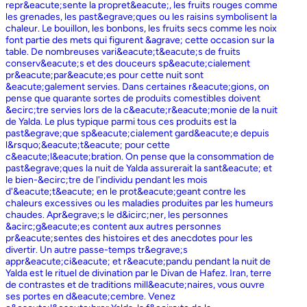
repr&eacute;sente la propret&eacute;, les fruits rouges comme
les grenades, les past&egrave;ques ou les raisins symbolisent la
chaleur. Le bouillon, les bonbons, les fruits secs comme les noix
font partie des mets qui figurent &agrave; cette occasion sur la
table. De nombreuses vari&eacute;t&eacute;s de fruits
conserv&eacute;s et des douceurs sp&eacute;cialement
pr&eacute;par&eacute;es pour cette nuit sont
&eacute;galement servies. Dans certaines r&eacute;gions, on
pense que quarante sortes de produits comestibles doivent
&ecirc;tre servies lors de la c&eacute;r&eacute;monie de la nuit
de Yalda. Le plus typique parmi tous ces produits est la
past&egrave;que sp&eacute;cialement gard&eacute;e depuis
l&rsquo;&eacute;t&eacute; pour cette
c&eacute;l&eacute;bration. On pense que la consommation de
past&egrave;ques la nuit de Yalda assurerait la sant&eacute; et
le bien-&ecirc;tre de l'individu pendant les mois
d'&eacute;t&eacute; en le prot&eacute;geant contre les
chaleurs excessives ou les maladies produites par les humeurs
chaudes. Apr&egrave;s le d&icirc;ner, les personnes
&acirc;g&eacute;es content aux autres personnes
pr&eacute;sentes des histoires et des anecdotes pour les
divertir. Un autre passe-temps tr&egrave;s
appr&eacute;ci&eacute; et r&eacute;pandu pendant la nuit de
Yalda est le rituel de divination par le Divan de Hafez. Iran, terre
de contrastes et de traditions mill&eacute;naires, vous ouvre
ses portes en d&eacute;cembre. Venez