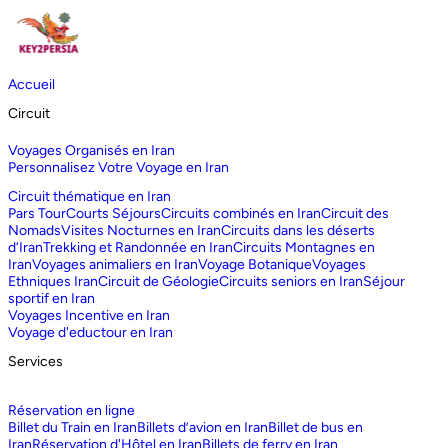
Accueil
Circuit
Voyages Organisés en Iran
Personnalisez Votre Voyage en Iran
Circuit thématique en Iran
Pars Tour
Courts Séjours
Circuits combinés en Iran
Circuit des
Nomads
Visites Nocturnes en Iran
Circuits dans les déserts
d‘Iran
Trekking et Randonnée en Iran
Circuits Montagnes en
Iran
Voyages animaliers en Iran
Voyage Botanique
Voyages
Ethniques Iran
Circuit de Géologie
Circuits seniors en Iran
Séjour
sportif en Iran
Voyages Incentive en Iran
Voyage d'eductour en Iran
Services
Réservation en ligne
Billet du Train en Iran
Billets d’avion en Iran
Billet de bus en
Iran
Réservation d'Hôtel en Iran
Billets de ferry en Iran