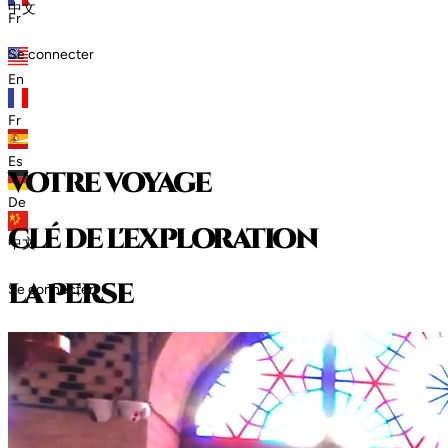
中文
Fr
Se connecter
En
Fr
Es
votre voyage
De
clé de l'exploration
中文
l
a
P
e
r
s
e
Se connecter