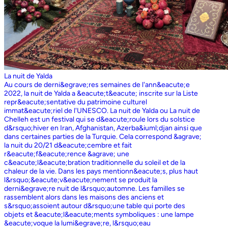
La nuit de Yalda
Au cours de derni&egrave;res semaines de l'ann&eacute;e
2022, la nuit de Yalda a &eacute;t&eacute; inscrite sur la Liste
repr&eacute;sentative du patrimoine culturel
immat&eacute;riel de l'UNESCO. La nuit de Yalda ou La nuit de
Chelleh est un festival qui se d&eacute;roule lors du solstice
d&rsquo;hiver en Iran, Afghanistan, Azerba&iuml;djan ainsi que
dans certaines parties de la Turquie. Cela correspond &agrave;
la nuit du 20/21 d&eacute;cembre et fait
r&eacute;f&eacute;rence &agrave; une
c&eacute;l&eacute;bration traditionnelle du soleil et de la
chaleur de la vie. Dans les pays mentionn&eacute;s, plus haut
l&rsquo;&eacute;v&eacute;nement se produit la
derni&egrave;re nuit de l&rsquo;automne. Les familles se
rassemblent alors dans les maisons des anciens et
s&rsquo;assoient autour d&rsquo;une table qui porte des
objets et &eacute;l&eacute;ments symboliques : une lampe
&eacute;voque la lumi&egrave;re, l&rsquo;eau