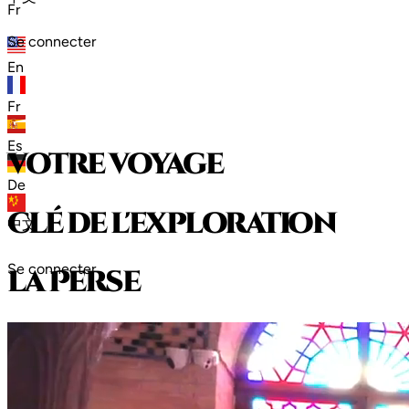
Fr
Se connecter
En
Fr
Es
votre voyage
De
clé de l'exploration
中文
Se connecter
l
a
P
e
r
s
e