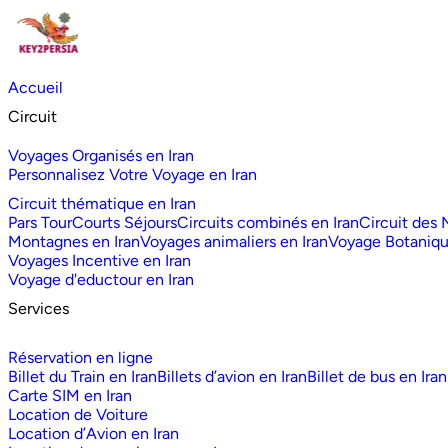
Accueil
Circuit
Voyages Organisés en Iran
Personnalisez Votre Voyage en Iran
Circuit thématique en Iran
Pars Tour
Courts Séjours
Circuits combinés en Iran
Circuit des
Montagnes en Iran
Voyages animaliers en Iran
Voyage Botaniq
Voyages Incentive en Iran
Voyage d'eductour en Iran
Services
Réservation en ligne
Billet du Train en Iran
Billets d’avion en Iran
Billet de bus en Iran
Carte SIM en Iran
Location de Voiture
Location d’Avion en Iran