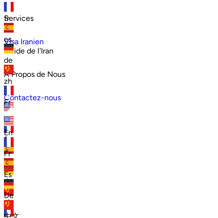
Services
fr
es
Visa Iranien
Guide de l'Iran
de
À Propos de Nous
zh
Contactez-nous
Fr
en
En
fr
Fr
es
Es
de
De
zh
中文