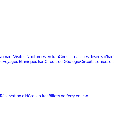
 Nomads
Visites Nocturnes en Iran
Circuits dans les déserts d‘Iran
ue
Voyages Ethniques Iran
Circuit de Géologie
Circuits seniors en
Réservation d'Hôtel en Iran
Billets de ferry en Iran