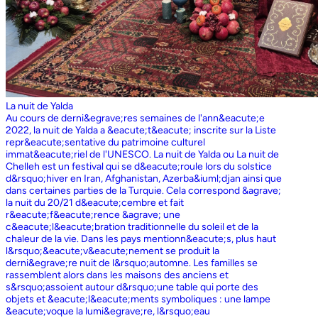
La nuit de Yalda
Au cours de derni&egrave;res semaines de l'ann&eacute;e
2022, la nuit de Yalda a &eacute;t&eacute; inscrite sur la Liste
repr&eacute;sentative du patrimoine culturel
immat&eacute;riel de l'UNESCO. La nuit de Yalda ou La nuit de
Chelleh est un festival qui se d&eacute;roule lors du solstice
d&rsquo;hiver en Iran, Afghanistan, Azerba&iuml;djan ainsi que
dans certaines parties de la Turquie. Cela correspond &agrave;
la nuit du 20/21 d&eacute;cembre et fait
r&eacute;f&eacute;rence &agrave; une
c&eacute;l&eacute;bration traditionnelle du soleil et de la
chaleur de la vie. Dans les pays mentionn&eacute;s, plus haut
l&rsquo;&eacute;v&eacute;nement se produit la
derni&egrave;re nuit de l&rsquo;automne. Les familles se
rassemblent alors dans les maisons des anciens et
s&rsquo;assoient autour d&rsquo;une table qui porte des
objets et &eacute;l&eacute;ments symboliques : une lampe
&eacute;voque la lumi&egrave;re, l&rsquo;eau