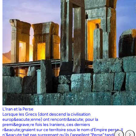
L'Iran et la Perse
Lorsque les Grecs (dont descend la civilisation europ&eacute;enne) ont rencontr&eacute; pour la premi&egrave;re fois les Iraniens, ces derniers r&eacute;gnaient sur ce territoire sous le nom d'Empire perse. Il n'&eacute;tait pas surprenant qu'ils l'appellent "Perse" tandis que les Perses, qui sont entr&eacute;s en contact pour la premi&egrave;re fois avec les Grecs ioniens, appelaient l'ensemble du territoire grec "Ionie". Aujourd'hui encore, les Iraniens utilisent le nom d'Ionie pour d&eacute;signer la Gr&egrave;ce (Yunan). La Perse ne faisait partie de l'Iran que dans la mesure o&ugrave; les Perses constituaient une partie du peuple iranien. Pourtant, elle avait parfois un sens encore plus large que l'Iran, car ce que l'on appelait historiquement la Perse ou l'empire perse comprenait non seulement un territoire beaucoup plus vaste que l'Iran actuel, mais aussi des pays et des peuples non iraniens comme l'&Eacute;gypte. "Perse" est rest&eacute; le terme europ&eacute;en pour l'Iran jusqu'en 1935, date &agrave; laquelle le gouvernement iranien a insist&eacute; pour que tous les pays appellent officiellement le pays par ce dernier nom. Mais le terme "Perse" a surv&eacute;cu et, encore aujourd'hui, pour de nombreux Occidentaux, la "Perse" a une connotation historique et culturelle beaucoup plus large que celle v&eacute;hicul&eacute;e par le terme "Iran", qu'ils confondaient parfois avec l'Irak. Beaucoup ne savent plus que l'Iran et la Perse sont la m&ecirc;me chose, pensant que l'Iran est aussi un pays arabe ! L'Iran actuel fait partie du plateau iranien, beaucoup plus vaste, dont l'ensemble a parfois fait partie de l'empire perse. Le pays est vaste, plus grand que le Royaume-Uni, la France, l'Espagne et l'Allemagne r&eacute;unis. Il est accident&eacute; et aride et, &agrave; l'exception de deux r&eacute;gions de plaine, il est constitu&eacute; de montagnes et de d&eacute;serts. Il y a deux grandes rang&eacute;es de montagnes, l'Alborz au nord, qui s'&eacute;tend du Caucase au nord-ouest jusqu'au Khorasan &agrave; l'est, et le Zagros, qui s'&eacute;tend de l'ouest au sud-est. Les grands d&eacute;serts, Dasht-e-Kavir et Dasht-e-Lut, tous deux situ&eacute;s &agrave; l'est, sont pratiquement inhabitables. Les deux r&eacute;gions de plaine sont le littoral de la mer Caspienne, qui se trouve au-dessous du niveau de la mer, a un climat subtropical et est couvert de for&ecirc;ts tropicales, et la plaine du Khuzestan au sud-ouest, qui est une continuation des terres fertiles de la M&eacute;sopotamie et est arros&eacute;e par le seul grand fleuve d'Iran, le Karun. Ainsi, la terre est abondante mais l'eau est rare, contrairement &agrave; un pays comme la Hollande o&ugrave; la terre est rare mais l'eau abondante. La raret&eacute; de l'eau a jou&eacute; un r&ocirc;le majeur non seulement en influen&ccedil;ant la nature et les syst&egrave;mes de l'agriculture iranienne, mais aussi un certain nombre de facteurs sociologiques cl&eacute;s, y compris la cause et la nature des &Eacute;tats iraniens. L'&eacute;tendue des montagnes et du d&eacute;sert a naturellement divis&eacute; la population iranienne en groupes relativement isol&eacute;s. Mais l'aridit&eacute; a jou&eacute; un r&ocirc;le encore plus important &agrave; cet &eacute;gard, et ce au niveau des plus petites unit&eacute;s sociales. Dans la majeure partie du pays, l'agriculture et l'&eacute;levage du b&eacute;tail n'&eacute;taient possibles que l&agrave; o&ugrave; l'eau de pluie naturelle, un petit ruisseau, un canal d'eau souterrain, appel&eacute; Qanat, ou une combinaison de ces &eacute;l&eacute;ments fournissait l'approvisionnement minimal n&eacute;cessaire en eau. Le Qanat ou Kariz est un d&eacute;veloppement ing&eacute;nieux des temps anciens, qui remonte &agrave; bien avant la fondation de l'empire perse. &Agrave; partir d'une nappe phr&eacute;atique existante dans les hautes terres, un tunnel est creus&eacute; sous le sol, en pente descendante vers les basses terres (pr&egrave;s des fermes environnantes) o&ugrave; il remonte &agrave; la surface. L'eau qui s'&eacute;coule de la source par gravit&eacute; est ensuite distribu&eacute;e par d'&eacute;troits canaux l&agrave; o&ugrave; elle est n&eacute;cessaire pour l'irrigation et d'autres usages. Le peuple iranien &Agrave; l'origine, les Iraniens &eacute;taient plus une ethnie qu'une nation et les perses se comptaient comme un groupe parmi un bon nombre des Iraniens. A part le pays qui s'appelle aujourd'hui l'Iran, l'Afghanistan et le Tadjikistan appartiennent &eacute;galement &agrave; un territoire iranien plus large dans leurs concepts historiques et culturels. En plus la domaine culturelle iranienne d&eacute;passe encore plus loin que la fronti&egrave;re de l&rsquo;ensemble de ces trois pays et s'&eacute;tendant jusqu&rsquo;au cot&eacute; nordique de l'Inde, l'Ouzb&eacute;kistan, le Turkm&eacute;nistan, le Caucase et l'Anatolie : Aujourd&rsquo;hui , c&rsquo;est ce que l&rsquo;on appelle &lsquo;&rsquo; Monde Persan&rsquo;&rsquo; La langue persane est une des langues iraniennes, alors qu&rsquo;il en existe d'autres vari&eacute;t&eacute;s dont le kurde et le pashto. En Iran, certaines langues locales sont encore parl&eacute;es en tant que des langues vivantes tandis que d&rsquo;autre langues r&eacute;gionales que l&rsquo;iranienne sont &eacute;galement parl&eacute;s en Iran tels que le turc et l&rsquo;arabe. En plus, d'autres formats de la langue persane sont parl&eacute;es en Afghanistan et au Tadjikistan, si bien que les r&eacute;sidents dans ces trois pays arrivent &agrave; se comprendre lors de la conversation et de la communication litt&eacute;raire. Egalement d'autres dialectes persans sont parl&eacute;s en Iran. A vraie dire , n&rsquo;importe quel argument &agrave; propos de l&rsquo;histoire de l&rsquo;Iran, de son &eacute;conomie et de sa politique ne serait pas raisonnable sauf qu&rsquo;on puisse tenir en compte les nomades qui ont &eacute;tabli leurs royaume &agrave; partir de l&rsquo;&eacute;poque des Perses au Qajars qui r&eacute;gnaient jusuq&rsquo;aux20&egrave;me si&egrave;cle. Suit &agrave; la recherches des p&acirc;turages encore plus verts et des sols fertils, diff&eacute;rents &eacute;thnies comme le turques, sont partis vers les r&eacute;gions au nord, nord-est et l&rsquo;est de la Perse . Apr&egrave;s avoir s&rsquo;h&eacute;berger , ils fallait qu&rsquo;ils se pr&eacute;par&egrave;rent pour faire face aux &eacute;nemies etrang&egrave;res . La s&egrave;cheresse, l&rsquo;aridit&eacute; et la densit&eacute; de la population dan leurs propres r&eacute;gions fut la cause de l&rsquo;immigration vers la Perse. D&rsquo;autre part la manqu&eacute; de la pluie et l&rsquo;aridit&eacute; en Iran causait la miragartion des gens vers des r&eacute;gions plus verts : ils se d&eacute;pla&ccedil;aient tous les ann&eacute;es, pour aller vers les r&eacute;gions o&ugrave; il faisait agr&eacute;able pendant l&rsquo;hiver et des r&eacute;gions o&ugrave; le climat faisait moins chaud au cours de l&rsquo;&eacute;t&eacute;. En comparaison avec les les s&eacute;dentaires, les nomades ont des puissances militaires et ils sont plus dynamiques, et plus nombreux que les villageoises qu'ils attaquaient. Ces particularit&eacute;s permettent &agrave; une tribu ou &agrave; un ensemble de tribus de faire diriger les autres vers la formation d&rsquo;un &eacute;tat central : Ensuite il faisait les n&eacute;cessaires pour collecter directement ou via un moyen indirect, la totalit&eacute; des produits agricoles exc&eacute;dentaires pour fournir les affaires financi&egrave;res. Ainsi il devient un &eacute;tat central et capable &agrave; taille de contr&ocirc;ler, d'administrer et de d&eacute;fendre ses vastes territoires. La plupart des souverains iraniens se d&eacute;pla&ccedil;aient la plupart du temps et cette caract&eacute;ristique est racin&eacute; dans leurs origines et leurs esprits. Par exemple les Ach&eacute;m&eacute;nides dirigeaient leurs trois capitales et se d&eacute;pla&ccedil;aient entre : Suse, Pers&eacute;polis et Ecbatane et parfois quatre si on fait inclure la Babylon. D&egrave;s le d&eacute;but ; tous les gouvernements iraniens jusqu&rsquo;au 20&egrave;me si&egrave;cle, on &eacute;t&eacute; fond&eacute;s par des tribus nomades et apr&egrave;s avoir &ecirc;tre uni au sein du gouvernement , il fallait se pr&eacute;parer pour faire face aux d&eacute;fis comme l&rsquo;invasion des nomades dans le pays et ceux qui pourraient attaquer depuis des terres au-del&agrave; des fronti&egrave;res. D'une mani&egrave;re historique, l'Iran a &eacute;t&eacute; le carrefour entre l'Asie et l'Europe, l'Est et l'Ouest. Les personnes, les biens ainsi que les croyances, les normes et produits culturels y sont pass&eacute;s, g&eacute;n&eacute;ralement d'est en ouest, mais pas toujours. L'influence orientale &eacute;tait telle que beaucoup des anciens mythes et l&eacute;gendes iraniens provenaient des terres orientales de l'Iran, bien que l'islam et les Arabes soient venus de la direction oppos&eacute;e. Cette situation g&eacute;ographique particuli&egrave;re a donn&eacute; lieu &agrave; ce que l'on peut appeler &laquo; l'effet carrefour &raquo;, &agrave; la fois d&eacute;stabilisant et enrichissant le pays ; rendant ses habitants hospitaliers et amicaux envers les &eacute;trangers et aussi tr&egrave;s conscients de leur particularit&eacute;. L'une des cons&eacute;quences de l'effet de carrefour est le fait que l'Iran est maintenant peupl&eacute; d&rsquo;une vari&eacute;t&eacute; de communaut&eacute;s ethniques et linguistiques incluant ceux dont la langue maternelle est le persan, ainsi que les Kurdes, les Turcs, les Arabes, les Baloutches, etc. On rencontre les Turcophones dans la r&eacute;gion Nord-ouest de l'Azerba&iuml;djan, aujourd'hui divis&eacute;e en plusieurs provinces, &agrave; la fronti&egrave;re de la Turquie et du Caucase. D'autres peuples turcophones, comme les Turkm&egrave;nes du Centre-nord-est et les tribus turcophones comm