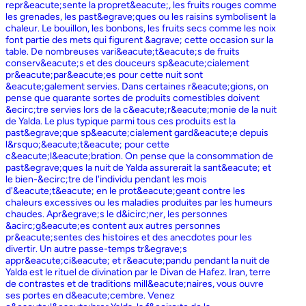
repr&eacute;sente la propret&eacute;, les fruits rouges comme
les grenades, les past&egrave;ques ou les raisins symbolisent la
chaleur. Le bouillon, les bonbons, les fruits secs comme les noix
font partie des mets qui figurent &agrave; cette occasion sur la
table. De nombreuses vari&eacute;t&eacute;s de fruits
conserv&eacute;s et des douceurs sp&eacute;cialement
pr&eacute;par&eacute;es pour cette nuit sont
&eacute;galement servies. Dans certaines r&eacute;gions, on
pense que quarante sortes de produits comestibles doivent
&ecirc;tre servies lors de la c&eacute;r&eacute;monie de la nuit
de Yalda. Le plus typique parmi tous ces produits est la
past&egrave;que sp&eacute;cialement gard&eacute;e depuis
l&rsquo;&eacute;t&eacute; pour cette
c&eacute;l&eacute;bration. On pense que la consommation de
past&egrave;ques la nuit de Yalda assurerait la sant&eacute; et
le bien-&ecirc;tre de l'individu pendant les mois
d'&eacute;t&eacute; en le prot&eacute;geant contre les
chaleurs excessives ou les maladies produites par les humeurs
chaudes. Apr&egrave;s le d&icirc;ner, les personnes
&acirc;g&eacute;es content aux autres personnes
pr&eacute;sentes des histoires et des anecdotes pour les
divertir. Un autre passe-temps tr&egrave;s
appr&eacute;ci&eacute; et r&eacute;pandu pendant la nuit de
Yalda est le rituel de divination par le Divan de Hafez. Iran, terre
de contrastes et de traditions mill&eacute;naires, vous ouvre
ses portes en d&eacute;cembre. Venez