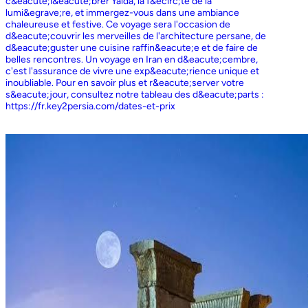
c&eacute;l&eacute;brer Yalda, la f&ecirc;te de la
lumi&egrave;re, et immergez-vous dans une ambiance
chaleureuse et festive. Ce voyage sera l'occasion de
d&eacute;couvrir les merveilles de l'architecture persane, de
d&eacute;guster une cuisine raffin&eacute;e et de faire de
belles rencontres. Un voyage en Iran en d&eacute;cembre,
c'est l'assurance de vivre une exp&eacute;rience unique et
inoubliable. Pour en savoir plus et r&eacute;server votre
s&eacute;jour, consultez notre tableau des d&eacute;parts :
https://fr.key2persia.com/dates-et-prix