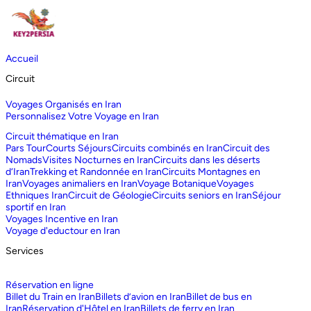
Accueil
Circuit
Voyages Organisés en Iran
Personnalisez Votre Voyage en Iran
Circuit thématique en Iran
Pars Tour
Courts Séjours
Circuits combinés en Iran
Circuit des
Nomads
Visites Nocturnes en Iran
Circuits dans les déserts
d‘Iran
Trekking et Randonnée en Iran
Circuits Montagnes en
Iran
Voyages animaliers en Iran
Voyage Botanique
Voyages
Ethniques Iran
Circuit de Géologie
Circuits seniors en Iran
Séjour
sportif en Iran
Voyages Incentive en Iran
Voyage d'eductour en Iran
Services
Réservation en ligne
Billet du Train en Iran
Billets d’avion en Iran
Billet de bus en
Iran
Réservation d'Hôtel en Iran
Billets de ferry en Iran