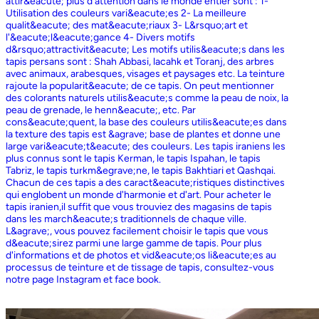
attir&eacute; plus d'attention dans le monde entier sont : 1-
Utilisation des couleurs vari&eacute;es 2- La meilleure
qualit&eacute; des mat&eacute;riaux 3- L&rsquo;art et
l'&eacute;l&eacute;gance 4- Divers motifs
d&rsquo;attractivit&eacute; Les motifs utilis&eacute;s dans les
tapis persans sont : Shah Abbasi, lacahk et Toranj, des arbres
avec animaux, arabesques, visages et paysages etc. La teinture
rajoute la popularit&eacute; de ce tapis. On peut mentionner
des colorants naturels utilis&eacute;s comme la peau de noix, la
peau de grenade, le henn&eacute;, etc. Par
cons&eacute;quent, la base des couleurs utilis&eacute;es dans
la texture des tapis est &agrave; base de plantes et donne une
large vari&eacute;t&eacute; des couleurs. Les tapis iraniens les
plus connus sont le tapis Kerman, le tapis Ispahan, le tapis
Tabriz, le tapis turkm&egrave;ne, le tapis Bakhtiari et Qashqai.
Chacun de ces tapis a des caract&eacute;ristiques distinctives
qui englobent un monde d'harmonie et d'art. Pour acheter le
tapis iranien,il suffit que vous trouviez des magasins de tapis
dans les march&eacute;s traditionnels de chaque ville.
L&agrave;, vous pouvez facilement choisir le tapis que vous
d&eacute;sirez parmi une large gamme de tapis. Pour plus
d'informations et de photos et vid&eacute;os li&eacute;es au
processus de teinture et de tissage de tapis, consultez-vous
notre page Instagram et face book.