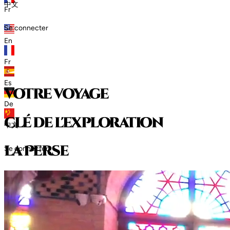
中文
Fr
Se connecter
En
Fr
Es
votre voyage
De
clé de l'exploration
中文
l
a
P
e
r
s
e
Se connecter