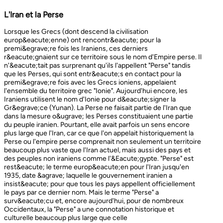
L'Iran et la Perse
Lorsque les Grecs (dont descend la civilisation europ&eacute;enne) ont rencontr&eacute; pour la premi&egrave;re fois les Iraniens, ces derniers r&eacute;gnaient sur ce territoire sous le nom d'Empire perse. Il n'&eacute;tait pas surprenant qu'ils l'appellent "Perse" tandis que les Perses, qui sont entr&eacute;s en contact pour la premi&egrave;re fois avec les Grecs ioniens, appelaient l'ensemble du territoire grec "Ionie". Aujourd'hui encore, les Iraniens utilisent le nom d'Ionie pour d&eacute;signer la Gr&egrave;ce (Yunan). La Perse ne faisait partie de l'Iran que dans la mesure o&ugrave; les Perses constituaient une partie du peuple iranien. Pourtant, elle avait parfois un sens encore plus large que l'Iran, car ce que l'on appelait historiquement la Perse ou l'empire perse comprenait non seulement un territoire beaucoup plus vaste que l'Iran actuel, mais aussi des pays et des peuples non iraniens comme l'&Eacute;gypte. "Perse" est rest&eacute; le terme europ&eacute;en pour l'Iran jusqu'en 1935, date &agrave; laquelle le gouvernement iranien a insist&eacute; pour que tous les pays appellent officiellement le pays par ce dernier nom. Mais le terme "Perse" a surv&eacute;cu et, encore aujourd'hui, pour de nombreux Occidentaux, la "Perse" a une connotation historique et culturelle beaucoup plus large que celle v&eacute;hicul&eacute;e par le terme "Iran", qu'ils confondaient parfois avec l'Irak. Beaucoup ne savent plus que l'Iran et la Perse sont la m&ecirc;me chose, pensant que l'Iran est aussi un pays arabe ! L'Iran actuel fait partie du plateau iranien, beaucoup plus vaste, dont l'ensemble a parfois fait partie de l'empire perse. Le pays est vaste, plus grand que le Royaume-Uni, la France, l'Espagne et l'Allemagne r&eacute;unis. Il est accident&eacute; et aride et, &agrave; l'exception de deux r&eacute;gions de plaine, il est constitu&eacute; de montagnes et de d&eacute;serts. Il y a deux grandes rang&eacute;es de montagnes, l'Alborz au nord, qui s'&eacute;tend du Caucase au nord-ouest jusqu'au Khorasan &agrave; l'est, et le Zagros, qui s'&eacute;tend de l'ouest au sud-est. Les grands d&eacute;serts, Dasht-e-Kavir et Dasht-e-Lut, tous deux situ&eacute;s &agrave; l'est, sont pratiquement inhabitables. Les deux r&eacute;gions de plaine sont le littoral de la mer Caspienne, qui se trouve au-dessous du niveau de la mer, a un climat subtropical et est couvert de for&ecirc;ts tropicales, et la plaine du Khuzestan au sud-ouest, qui est une continuation des terres fertiles de la M&eacute;sopotamie et est arros&eacute;e par le seul grand fleuve d'Iran, le Karun. Ainsi, la terre est abondante mais l'eau est rare, contrairement &agrave; un pays comme la Hollande o&ugrave; la terre est rare mais l'eau abondante. La raret&eacute; de l'eau a jou&eacute; un r&ocirc;le majeur non seulement en influen&ccedil;ant la nature et les syst&egrave;mes de l'agriculture iranienne, mais aussi un certain nombre de facteurs sociologiques cl&eacute;s, y compris la cause et la nature des &Eacute;tats iraniens. L'&eacute;tendue des montagnes et du d&eacute;sert a naturellement divis&eacute; la population iranienne en groupes relativement isol&eacute;s. Mais l'aridit&eacute; a jou&eacute; un r&ocirc;le encore plus important &agrave; cet &eacute;gard, et ce au niveau des plus petites unit&eacute;s sociales. Dans la majeure partie du pays, l'agriculture et l'&eacute;levage du b&eacute;tail n'&eacute;taient possibles que l&agrave; o&ugrave; l'eau de pluie naturelle, un petit ruisseau, un canal d'eau souterrain, appel&eacute; Qanat, ou une combinaison de ces &eacute;l&eacute;ments fournissait l'approvisionnement minimal n&eacute;cessaire en eau. Le Qanat ou Kariz est un d&eacute;veloppement ing&eacute;nieux des temps anciens, qui remonte &agrave; bien avant la fondation de l'empire perse. &Agrave; partir d'une nappe phr&eacute;atique existante dans les hautes terres, un tunnel est creus&eacute; sous le sol, en pente descendante vers les basses terres (pr&egrave;s des fermes environnantes) o&ugrave; il remonte &agrave; la surface. L'eau qui s'&eacute;coule de la source par gravit&eacute; est ensuite distribu&eacute;e par d'&eacute;troits canaux l&agrave; o&ugrave; elle est n&eacute;cessaire pour l'irrigation et d'autres usages. Le peuple iranien &Agrave; l'origine, les Iraniens &eacute;taient plus une ethnie qu'une nation et les perses se comptaient comme un groupe parmi un bon nombre des Iraniens. A part le pays qui s'appelle aujourd'hui l'Iran, l'Afghanistan et le Tadjikistan appartiennent &eacute;galement &agrave; un territoire iranien plus large dans leurs concepts historiques et culturels. En plus la domaine culturelle iranienne d&eacute;passe encore plus loin que la fronti&egrave;re de l&rsquo;ensemble de ces trois pays et s'&eacute;tendant jusqu&rsquo;au cot&eacute; nordique de l'Inde, l'Ouzb&eacute;kistan, le Turkm&eacute;nistan, le Caucase et l'Anatolie : Aujourd&rsquo;hui , c&rsquo;est ce que l&rsquo;on appelle &lsquo;&rsquo; Monde Persan&rsquo;&rsquo; La langue persane est une des langues iraniennes, alors qu&rsquo;il en existe d'autres vari&eacute;t&eacute;s dont le kurde et le pashto. En Iran, certaines langues locales sont encore parl&eacute;es en tant que des langues vivantes tandis que d&rsquo;autre langues r&eacute;gionales que l&rsquo;iranienne sont &eacute;galement parl&eacute;s en Iran tels que le turc et l&rsquo;arabe. En plus, d'autres formats de la langue persane sont parl&eacute;es en Afghanistan et au Tadjikistan, si bien que les r&eacute;sidents dans ces trois pays arrivent &agrave; se comprendre lors de la conversation et de la communication litt&eacute;raire. Egalement d'autres dialectes persans sont parl&eacute;s en Iran. A vraie dire , n&rsquo;importe quel argument &agrave; propos de l&rsquo;histoire de l&rsquo;Iran, de son &eacute;conomie et de sa politique ne serait pas raisonnable sauf qu&rsquo;on puisse tenir en compte les nomades qui ont &eacute;tabli leurs royaume &agrave; partir de l&rsquo;&eacute;poque des Perses au Qajars qui r&eacute;gnaient jusuq&rsquo;aux20&egrave;me si&egrave;cle. Suit &agrave; la recherches des p&acirc;turages encore plus verts et des sols fertils, diff&eacute;rents &eacute;thnies comme le turques, sont partis vers les r&eacute;gions au nord, nord-est et l&rsquo;est de la Perse . Apr&egrave;s avoir s&rsquo;h&eacute;berger , ils fallait qu&rsquo;ils se pr&eacute;par&egrave;rent pour faire face aux &eacute;nemies etrang&egrave;res . La s&egrave;cheresse, l&rsquo;aridit&eacute; et la densit&eacute; de la population dan leurs propres r&eacute;gions fut la cause de l&rsquo;immigration vers la Perse. D&rsquo;autre part la manqu&eacute; de la pluie et l&rsquo;aridit&eacute; en Iran causait la miragartion des gens vers des r&eacute;gions plus verts : ils se d&eacute;pla&ccedil;aient tous les ann&eacute;es, pour aller vers les r&eacute;gions o&ugrave; il faisait agr&eacute;able pendant l&rsquo;hiver et des r&eacute;gions o&ugrave; le climat faisait moins chaud au cours de l&rsquo;&eacute;t&eacute;. En comparaison avec les les s&eacute;dentaires, les nomades ont des puissances militaires et ils sont plus dynamiques, et plus nombreux que les villageoises qu'ils attaquaient. Ces particularit&eacute;s permettent &agrave; une tribu ou &agrave; un ensemble de tribus de faire diriger les autres vers la formation d&rsquo;un &eacute;tat central : Ensuite il faisait les n&eacute;cessaires pour collecter directement ou via un moyen indirect, la totalit&eacute; des produits agricoles exc&eacute;dentaires pour fournir les affaires financi&egrave;res. Ainsi il devient un &eacute;tat central et capable &agrave; taille de contr&ocirc;ler, d'administrer et de d&eacute;fendre ses vastes territoires. La plupart des souverains iraniens se d&eacute;pla&ccedil;aient la plupart du temps et cette caract&eacute;ristique est racin&eacute; dans leurs origines et leurs esprits. Par exemple les Ach&eacute;m&eacute;nides dirigeaient leurs trois capitales et se d&eacute;pla&ccedil;aient entre : Suse, Pers&eacute;polis et Ecbatane et parfois quatre si on fait inclure la Babylon. D&egrave;s le d&eacute;but ; tous les gouvernements iraniens jusqu&rsquo;au 20&egrave;me si&egrave;cle, on &eacute;t&eacute; fond&eacute;s par des tribus nomades et apr&egrave;s avoir &ecirc;tre uni au sein du gouvernement , il fallait se pr&eacute;parer pour faire face aux d&eacute;fis comme l&rsquo;invasion des nomades dans le pays et ceux qui pourraient attaquer depuis des terres au-del&agrave; des fronti&egrave;res. D'une mani&egrave;re historique, l'Iran a &eacute;t&eacute; le carrefour entre l'Asie et l'Europe, l'Est et l'Ouest. Les personnes, les biens ainsi que les croyances, les normes et produits culturels y sont pass&eacute;s, g&eacute;n&eacute;ralement d'est en ouest, mais pas toujours. L'influence orientale &eacute;tait telle que beaucoup des anciens mythes et l&eacute;gendes iraniens provenaient des terres orientales de l'Iran, bien que l'islam et les Arabes soient venus de la direction oppos&eacute;e. Cette situation g&eacute;ographique particuli&egrave;re a donn&eacute; lieu &agrave; ce que l'on peut appeler &laquo; l'effet carrefour &raquo;, &agrave; la fois d&eacute;stabilisant et enrichissant le pays ; rendant ses habitants hospitaliers et amicaux envers les &eacute;trangers et aussi tr&egrave;s conscients de leur particularit&eacute;. L'une des cons&eacute;quences de l'effet de carrefour est le fait que l'Iran est maintenant peupl&eacute; d&rsquo;une vari&eacute;t&eacute; de communaut&eacute;s ethniques et linguistiques incluant ceux dont la langue maternelle est le persan, ainsi que les Kurdes, les Turcs, les Arabes, les Baloutches, etc. On rencontre les Turcophones dans la r&eacute;gion Nord-ouest de l'Azerba&iuml;djan, aujourd'hui divis&eacute;e en plusieurs provinces, &agrave; la fronti&egrave;re de la Turquie et du Caucase. D'autres peuples turcophones, comme les Turkm&egrave;nes du Centre-nord-est et les tribus turcophones comm