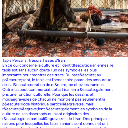
Tapis Persans, Trésors Tissés d'Iran
En ce qui concerne la culture et l'identit&eacute; iraniennes, le
tapis est sans aucun doute l'un des symboles les plus
importants pour montrer ces traits. Du pass&eacute; au
pr&eacute;sent, le tapis est l'accessoire phare des amoureux
de la d&eacute;coration de m&ecirc;me chez les iraniens.
Outre l'aspect commercial, cet art iranien a &eacute;galement
pris une fonction culturelle; Pour que les dessins et
mod&egrave;les de chacun ne montrent pas seulement la
p&eacute;riode historique particuli&egrave;re, mais
r&eacute;v&egrave;lent &eacute;galement les symboles de la
culture de ses tisserands qui sont originaires des
r&eacute;gions particuli&egrave;res de l'Iran. Des principales
raisons pour lesquelles les tapis iraniens sont connus et ont