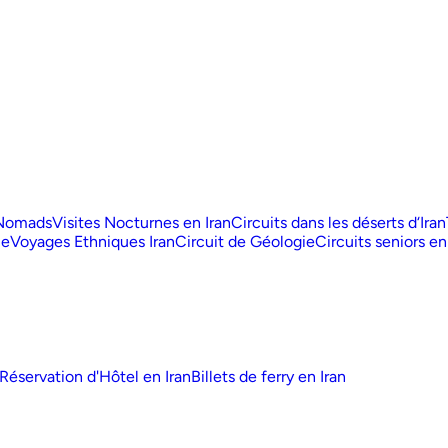
 Nomads
Visites Nocturnes en Iran
Circuits dans les déserts d‘Iran
ue
Voyages Ethniques Iran
Circuit de Géologie
Circuits seniors en
Réservation d'Hôtel en Iran
Billets de ferry en Iran