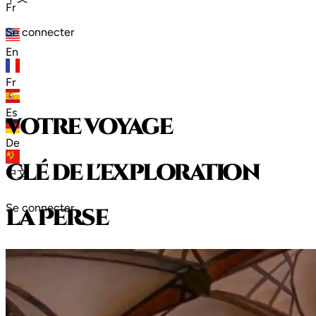
Fr
Se connecter
En
Fr
Es
votre voyage
De
clé de l'exploration
中文
Se connecter
l
a
P
e
r
s
e