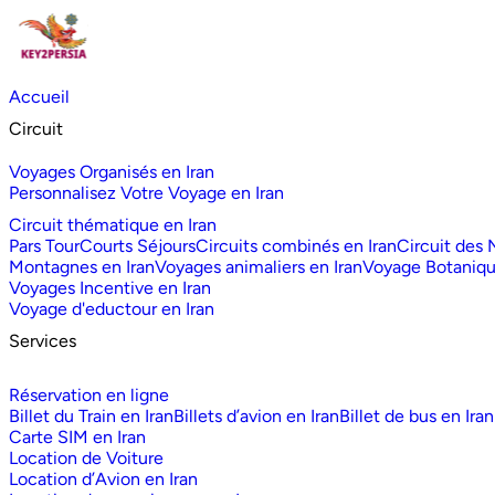
Accueil
Circuit
Voyages Organisés en Iran
Personnalisez Votre Voyage en Iran
Circuit thématique en Iran
Pars Tour
Courts Séjours
Circuits combinés en Iran
Circuit des
Montagnes en Iran
Voyages animaliers en Iran
Voyage Botaniq
Voyages Incentive en Iran
Voyage d'eductour en Iran
Services
Réservation en ligne
Billet du Train en Iran
Billets d’avion en Iran
Billet de bus en Iran
Carte SIM en Iran
Location de Voiture
Location d’Avion en Iran