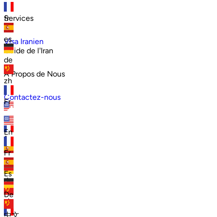
Services
fr
es
Visa Iranien
Guide de l'Iran
de
À Propos de Nous
zh
Contactez-nous
Fr
en
En
fr
Fr
es
Es
de
De
zh
中文