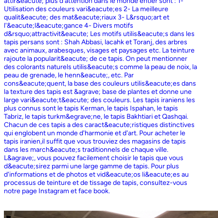
attir&eacute; plus d'attention dans le monde entier sont : 1-
Utilisation des couleurs vari&eacute;es 2- La meilleure
qualit&eacute; des mat&eacute;riaux 3- L&rsquo;art et
l'&eacute;l&eacute;gance 4- Divers motifs
d&rsquo;attractivit&eacute; Les motifs utilis&eacute;s dans les
tapis persans sont : Shah Abbasi, lacahk et Toranj, des arbres
avec animaux, arabesques, visages et paysages etc. La teinture
rajoute la popularit&eacute; de ce tapis. On peut mentionner
des colorants naturels utilis&eacute;s comme la peau de noix, la
peau de grenade, le henn&eacute;, etc. Par
cons&eacute;quent, la base des couleurs utilis&eacute;es dans
la texture des tapis est &agrave; base de plantes et donne une
large vari&eacute;t&eacute; des couleurs. Les tapis iraniens les
plus connus sont le tapis Kerman, le tapis Ispahan, le tapis
Tabriz, le tapis turkm&egrave;ne, le tapis Bakhtiari et Qashqai.
Chacun de ces tapis a des caract&eacute;ristiques distinctives
qui englobent un monde d'harmonie et d'art. Pour acheter le
tapis iranien,il suffit que vous trouviez des magasins de tapis
dans les march&eacute;s traditionnels de chaque ville.
L&agrave;, vous pouvez facilement choisir le tapis que vous
d&eacute;sirez parmi une large gamme de tapis. Pour plus
d'informations et de photos et vid&eacute;os li&eacute;es au
processus de teinture et de tissage de tapis, consultez-vous
notre page Instagram et face book.