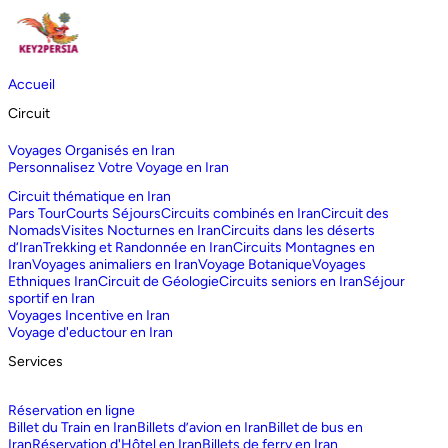
Accueil
Circuit
Voyages Organisés en Iran
Personnalisez Votre Voyage en Iran
Circuit thématique en Iran
Pars Tour
Courts Séjours
Circuits combinés en Iran
Circuit des
Nomads
Visites Nocturnes en Iran
Circuits dans les déserts
d‘Iran
Trekking et Randonnée en Iran
Circuits Montagnes en
Iran
Voyages animaliers en Iran
Voyage Botanique
Voyages
Ethniques Iran
Circuit de Géologie
Circuits seniors en Iran
Séjour
sportif en Iran
Voyages Incentive en Iran
Voyage d'eductour en Iran
Services
Réservation en ligne
Billet du Train en Iran
Billets d’avion en Iran
Billet de bus en
Iran
Réservation d'Hôtel en Iran
Billets de ferry en Iran