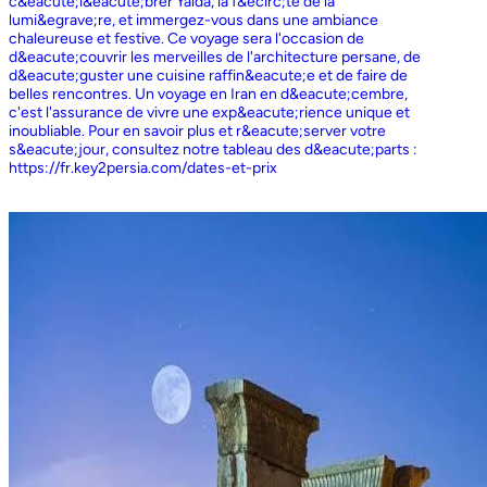
c&eacute;l&eacute;brer Yalda, la f&ecirc;te de la
lumi&egrave;re, et immergez-vous dans une ambiance
chaleureuse et festive. Ce voyage sera l'occasion de
d&eacute;couvrir les merveilles de l'architecture persane, de
d&eacute;guster une cuisine raffin&eacute;e et de faire de
belles rencontres. Un voyage en Iran en d&eacute;cembre,
c'est l'assurance de vivre une exp&eacute;rience unique et
inoubliable. Pour en savoir plus et r&eacute;server votre
s&eacute;jour, consultez notre tableau des d&eacute;parts :
https://fr.key2persia.com/dates-et-prix