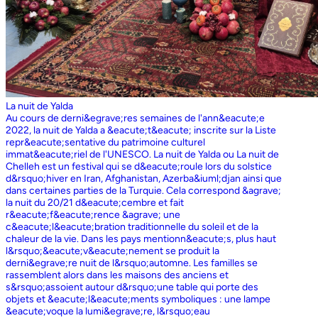
La nuit de Yalda
Au cours de derni&egrave;res semaines de l'ann&eacute;e
2022, la nuit de Yalda a &eacute;t&eacute; inscrite sur la Liste
repr&eacute;sentative du patrimoine culturel
immat&eacute;riel de l'UNESCO. La nuit de Yalda ou La nuit de
Chelleh est un festival qui se d&eacute;roule lors du solstice
d&rsquo;hiver en Iran, Afghanistan, Azerba&iuml;djan ainsi que
dans certaines parties de la Turquie. Cela correspond &agrave;
la nuit du 20/21 d&eacute;cembre et fait
r&eacute;f&eacute;rence &agrave; une
c&eacute;l&eacute;bration traditionnelle du soleil et de la
chaleur de la vie. Dans les pays mentionn&eacute;s, plus haut
l&rsquo;&eacute;v&eacute;nement se produit la
derni&egrave;re nuit de l&rsquo;automne. Les familles se
rassemblent alors dans les maisons des anciens et
s&rsquo;assoient autour d&rsquo;une table qui porte des
objets et &eacute;l&eacute;ments symboliques : une lampe
&eacute;voque la lumi&egrave;re, l&rsquo;eau