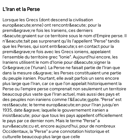
L'Iran et la Perse
Lorsque les Grecs (dont descend la civilisation europ&eacute;enne) ont rencontr&eacute; pour la premi&egrave;re fois les Iraniens, ces derniers r&eacute;gnaient sur ce territoire sous le nom d'Empire perse. Il n'&eacute;tait pas surprenant qu'ils l'appellent "Perse" tandis que les Perses, qui sont entr&eacute;s en contact pour la premi&egrave;re fois avec les Grecs ioniens, appelaient l'ensemble du territoire grec "Ionie". Aujourd'hui encore, les Iraniens utilisent le nom d'Ionie pour d&eacute;signer la Gr&egrave;ce (Yunan). La Perse ne faisait partie de l'Iran que dans la mesure o&ugrave; les Perses constituaient une partie du peuple iranien. Pourtant, elle avait parfois un sens encore plus large que l'Iran, car ce que l'on appelait historiquement la Perse ou l'empire perse comprenait non seulement un territoire beaucoup plus vaste que l'Iran actuel, mais aussi des pays et des peuples non iraniens comme l'&Eacute;gypte. "Perse" est rest&eacute; le terme europ&eacute;en pour l'Iran jusqu'en 1935, date &agrave; laquelle le gouvernement iranien a insist&eacute; pour que tous les pays appellent officiellement le pays par ce dernier nom. Mais le terme "Perse" a surv&eacute;cu et, encore aujourd'hui, pour de nombreux Occidentaux, la "Perse" a une connotation historique et culturelle beaucoup plus large que celle v&eacute;hicul&eacute;e par le terme "Iran", qu'ils confondaient parfois avec l'Irak. Beaucoup ne savent plus que l'Iran et la Perse sont la m&ecirc;me chose, pensant que l'Iran est aussi un pays arabe ! L'Iran actuel fait partie du plateau iranien, beaucoup plus vaste, dont l'ensemble a parfois fait partie de l'empire perse. Le pays est vaste, plus grand que le Royaume-Uni, la France, l'Espagne et l'Allemagne r&eacute;unis. Il est accident&eacute; et aride et, &agrave; l'exception de deux r&eacute;gions de plaine, il est constitu&eacute; de montagnes et de d&eacute;serts. Il y a deux grandes rang&eacute;es de montagnes, l'Alborz au nord, qui s'&eacute;tend du Caucase au nord-ouest jusqu'au Khorasan &agrave; l'est, et le Zagros, qui s'&eacute;tend de l'ouest au sud-est. Les grands d&eacute;serts, Dasht-e-Kavir et Dasht-e-Lut, tous deux situ&eacute;s &agrave; l'est, sont pratiquement inhabitables. Les deux r&eacute;gions de plaine sont le littoral de la mer Caspienne, qui se trouve au-dessous du niveau de la mer, a un climat subtropical et est couvert de for&ecirc;ts tropicales, et la plaine du Khuzestan au sud-ouest, qui est une continuation des terres fertiles de la M&eacute;sopotamie et est arros&eacute;e par le seul grand fleuve d'Iran, le Karun. Ainsi, la terre est abondante mais l'eau est rare, contrairement &agrave; un pays comme la Hollande o&ugrave; la terre est rare mais l'eau abondante. La raret&eacute; de l'eau a jou&eacute; un r&ocirc;le majeur non seulement en influen&ccedil;ant la nature et les syst&egrave;mes de l'agriculture iranienne, mais aussi un certain nombre de facteurs sociologiques cl&eacute;s, y compris la cause et la nature des &Eacute;tats iraniens. L'&eacute;tendue des montagnes et du d&eacute;sert a naturellement divis&eacute; la population iranienne en groupes relativement isol&eacute;s. Mais l'aridit&eacute; a jou&eacute; un r&ocirc;le encore plus important &agrave; cet &eacute;gard, et ce au niveau des plus petites unit&eacute;s sociales. Dans la majeure partie du pays, l'agriculture et l'&eacute;levage du b&eacute;tail n'&eacute;taient possibles que l&agrave; o&ugrave; l'eau de pluie naturelle, un petit ruisseau, un canal d'eau souterrain, appel&eacute; Qanat, ou une combinaison de ces &eacute;l&eacute;ments fournissait l'approvisionnement minimal n&eacute;cessaire en eau. Le Qanat ou Kariz est un d&eacute;veloppement ing&eacute;nieux des temps anciens, qui remonte &agrave; bien avant la fondation de l'empire perse. &Agrave; partir d'une nappe phr&eacute;atique existante dans les hautes terres, un tunnel est creus&eacute; sous le sol, en pente descendante vers les basses terres (pr&egrave;s des fermes environnantes) o&ugrave; il remonte &agrave; la surface. L'eau qui s'&eacute;coule de la source par gravit&eacute; est ensuite distribu&eacute;e par d'&eacute;troits canaux l&agrave; o&ugrave; elle est n&eacute;cessaire pour l'irrigation et d'autres usages. Le peuple iranien &Agrave; l'origine, les Iraniens &eacute;taient plus une ethnie qu'une nation et les perses se comptaient comme un groupe parmi un bon nombre des Iraniens. A part le pays qui s'appelle aujourd'hui l'Iran, l'Afghanistan et le Tadjikistan appartiennent &eacute;galement &agrave; un territoire iranien plus large dans leurs concepts historiques et culturels. En plus la domaine culturelle iranienne d&eacute;passe encore plus loin que la fronti&egrave;re de l&rsquo;ensemble de ces trois pays et s'&eacute;tendant jusqu&rsquo;au cot&eacute; nordique de l'Inde, l'Ouzb&eacute;kistan, le Turkm&eacute;nistan, le Caucase et l'Anatolie : Aujourd&rsquo;hui , c&rsquo;est ce que l&rsquo;on appelle &lsquo;&rsquo; Monde Persan&rsquo;&rsquo; La langue persane est une des langues iraniennes, alors qu&rsquo;il en existe d'autres vari&eacute;t&eacute;s dont le kurde et le pashto. En Iran, certaines langues locales sont encore parl&eacute;es en tant que des langues vivantes tandis que d&rsquo;autre langues r&eacute;gionales que l&rsquo;iranienne sont &eacute;galement parl&eacute;s en Iran tels que le turc et l&rsquo;arabe. En plus, d'autres formats de la langue persane sont parl&eacute;es en Afghanistan et au Tadjikistan, si bien que les r&eacute;sidents dans ces trois pays arrivent &agrave; se comprendre lors de la conversation et de la communication litt&eacute;raire. Egalement d'autres dialectes persans sont parl&eacute;s en Iran. A vraie dire , n&rsquo;importe quel argument &agrave; propos de l&rsquo;histoire de l&rsquo;Iran, de son &eacute;conomie et de sa politique ne serait pas raisonnable sauf qu&rsquo;on puisse tenir en compte les nomades qui ont &eacute;tabli leurs royaume &agrave; partir de l&rsquo;&eacute;poque des Perses au Qajars qui r&eacute;gnaient jusuq&rsquo;aux20&egrave;me si&egrave;cle. Suit &agrave; la recherches des p&acirc;turages encore plus verts et des sols fertils, diff&eacute;rents &eacute;thnies comme le turques, sont partis vers les r&eacute;gions au nord, nord-est et l&rsquo;est de la Perse . Apr&egrave;s avoir s&rsquo;h&eacute;berger , ils fallait qu&rsquo;ils se pr&eacute;par&egrave;rent pour faire face aux &eacute;nemies etrang&egrave;res . La s&egrave;cheresse, l&rsquo;aridit&eacute; et la densit&eacute; de la population dan leurs propres r&eacute;gions fut la cause de l&rsquo;immigration vers la Perse. D&rsquo;autre part la manqu&eacute; de la pluie et l&rsquo;aridit&eacute; en Iran causait la miragartion des gens vers des r&eacute;gions plus verts : ils se d&eacute;pla&ccedil;aient tous les ann&eacute;es, pour aller vers les r&eacute;gions o&ugrave; il faisait agr&eacute;able pendant l&rsquo;hiver et des r&eacute;gions o&ugrave; le climat faisait moins chaud au cours de l&rsquo;&eacute;t&eacute;. En comparaison avec les les s&eacute;dentaires, les nomades ont des puissances militaires et ils sont plus dynamiques, et plus nombreux que les villageoises qu'ils attaquaient. Ces particularit&eacute;s permettent &agrave; une tribu ou &agrave; un ensemble de tribus de faire diriger les autres vers la formation d&rsquo;un &eacute;tat central : Ensuite il faisait les n&eacute;cessaires pour collecter directement ou via un moyen indirect, la totalit&eacute; des produits agricoles exc&eacute;dentaires pour fournir les affaires financi&egrave;res. Ainsi il devient un &eacute;tat central et capable &agrave; taille de contr&ocirc;ler, d'administrer et de d&eacute;fendre ses vastes territoires. La plupart des souverains iraniens se d&eacute;pla&ccedil;aient la plupart du temps et cette caract&eacute;ristique est racin&eacute; dans leurs origines et leurs esprits. Par exemple les Ach&eacute;m&eacute;nides dirigeaient leurs trois capitales et se d&eacute;pla&ccedil;aient entre : Suse, Pers&eacute;polis et Ecbatane et parfois quatre si on fait inclure la Babylon. D&egrave;s le d&eacute;but ; tous les gouvernements iraniens jusqu&rsquo;au 20&egrave;me si&egrave;cle, on &eacute;t&eacute; fond&eacute;s par des tribus nomades et apr&egrave;s avoir &ecirc;tre uni au sein du gouvernement , il fallait se pr&eacute;parer pour faire face aux d&eacute;fis comme l&rsquo;invasion des nomades dans le pays et ceux qui pourraient attaquer depuis des terres au-del&agrave; des fronti&egrave;res. D'une mani&egrave;re historique, l'Iran a &eacute;t&eacute; le carrefour entre l'Asie et l'Europe, l'Est et l'Ouest. Les personnes, les biens ainsi que les croyances, les normes et produits culturels y sont pass&eacute;s, g&eacute;n&eacute;ralement d'est en ouest, mais pas toujours. L'influence orientale &eacute;tait telle que beaucoup des anciens mythes et l&eacute;gendes iraniens provenaient des terres orientales de l'Iran, bien que l'islam et les Arabes soient venus de la direction oppos&eacute;e. Cette situation g&eacute;ographique particuli&egrave;re a donn&eacute; lieu &agrave; ce que l'on peut appeler &laquo; l'effet carrefour &raquo;, &agrave; la fois d&eacute;stabilisant et enrichissant le pays ; rendant ses habitants hospitaliers et amicaux envers les &eacute;trangers et aussi tr&egrave;s conscients de leur particularit&eacute;. L'une des cons&eacute;quences de l'effet de carrefour est le fait que l'Iran est maintenant peupl&eacute; d&rsquo;une vari&eacute;t&eacute; de communaut&eacute;s ethniques et linguistiques incluant ceux dont la langue maternelle est le persan, ainsi que les Kurdes, les Turcs, les Arabes, les Baloutches, etc. On rencontre les Turcophones dans la r&eacute;gion Nord-ouest de l'Azerba&iuml;djan, aujourd'hui divis&eacute;e en plusieurs provinces, &agrave; la fronti&egrave;re de la Turquie et du Caucase. D'autres peuples turcophones, comme les Turkm&egrave;nes du Centre-nord-est et les tribus turcophones comm