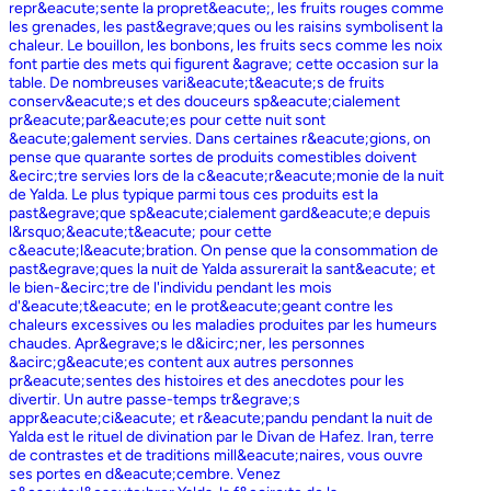
repr&eacute;sente la propret&eacute;, les fruits rouges comme
les grenades, les past&egrave;ques ou les raisins symbolisent la
chaleur. Le bouillon, les bonbons, les fruits secs comme les noix
font partie des mets qui figurent &agrave; cette occasion sur la
table. De nombreuses vari&eacute;t&eacute;s de fruits
conserv&eacute;s et des douceurs sp&eacute;cialement
pr&eacute;par&eacute;es pour cette nuit sont
&eacute;galement servies. Dans certaines r&eacute;gions, on
pense que quarante sortes de produits comestibles doivent
&ecirc;tre servies lors de la c&eacute;r&eacute;monie de la nuit
de Yalda. Le plus typique parmi tous ces produits est la
past&egrave;que sp&eacute;cialement gard&eacute;e depuis
l&rsquo;&eacute;t&eacute; pour cette
c&eacute;l&eacute;bration. On pense que la consommation de
past&egrave;ques la nuit de Yalda assurerait la sant&eacute; et
le bien-&ecirc;tre de l'individu pendant les mois
d'&eacute;t&eacute; en le prot&eacute;geant contre les
chaleurs excessives ou les maladies produites par les humeurs
chaudes. Apr&egrave;s le d&icirc;ner, les personnes
&acirc;g&eacute;es content aux autres personnes
pr&eacute;sentes des histoires et des anecdotes pour les
divertir. Un autre passe-temps tr&egrave;s
appr&eacute;ci&eacute; et r&eacute;pandu pendant la nuit de
Yalda est le rituel de divination par le Divan de Hafez. Iran, terre
de contrastes et de traditions mill&eacute;naires, vous ouvre
ses portes en d&eacute;cembre. Venez