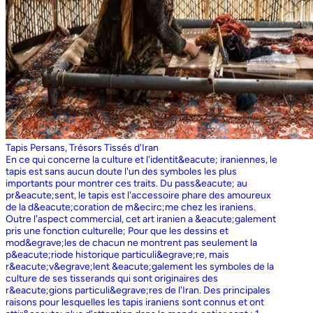
Tapis Persans, Trésors Tissés d'Iran
En ce qui concerne la culture et l'identit&eacute; iraniennes, le
tapis est sans aucun doute l'un des symboles les plus
importants pour montrer ces traits. Du pass&eacute; au
pr&eacute;sent, le tapis est l'accessoire phare des amoureux
de la d&eacute;coration de m&ecirc;me chez les iraniens.
Outre l'aspect commercial, cet art iranien a &eacute;galement
pris une fonction culturelle; Pour que les dessins et
mod&egrave;les de chacun ne montrent pas seulement la
p&eacute;riode historique particuli&egrave;re, mais
r&eacute;v&egrave;lent &eacute;galement les symboles de la
culture de ses tisserands qui sont originaires des
r&eacute;gions particuli&egrave;res de l'Iran. Des principales
raisons pour lesquelles les tapis iraniens sont connus et ont