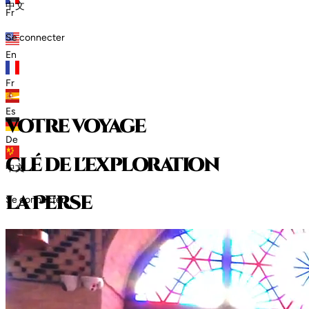
中文
Fr
Se connecter
En
Fr
Es
votre voyage
De
clé de l'exploration
中文
l
a
P
e
r
s
e
Se connecter