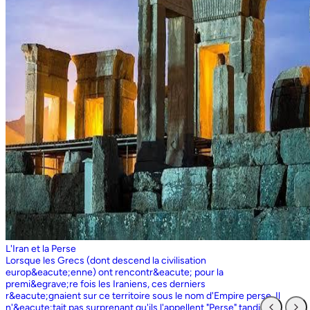
L'Iran et la Perse
Lorsque les Grecs (dont descend la civilisation europ&eacute;enne) ont rencontr&eacute; pour la premi&egrave;re fois les Iraniens, ces derniers r&eacute;gnaient sur ce territoire sous le nom d'Empire perse. Il n'&eacute;tait pas surprenant qu'ils l'appellent "Perse" tandis que les Perses, qui sont entr&eacute;s en contact pour la premi&egrave;re fois avec les Grecs ioniens, appelaient l'ensemble du territoire grec "Ionie". Aujourd'hui encore, les Iraniens utilisent le nom d'Ionie pour d&eacute;signer la Gr&egrave;ce (Yunan). La Perse ne faisait partie de l'Iran que dans la mesure o&ugrave; les Perses constituaient une partie du peuple iranien. Pourtant, elle avait parfois un sens encore plus large que l'Iran, car ce que l'on appelait historiquement la Perse ou l'empire perse comprenait non seulement un territoire beaucoup plus vaste que l'Iran actuel, mais aussi des pays et des peuples non iraniens comme l'&Eacute;gypte. "Perse" est rest&eacute; le terme europ&eacute;en pour l'Iran jusqu'en 1935, date &agrave; laquelle le gouvernement iranien a insist&eacute; pour que tous les pays appellent officiellement le pays par ce dernier nom. Mais le terme "Perse" a surv&eacute;cu et, encore aujourd'hui, pour de nombreux Occidentaux, la "Perse" a une connotation historique et culturelle beaucoup plus large que celle v&eacute;hicul&eacute;e par le terme "Iran", qu'ils confondaient parfois avec l'Irak. Beaucoup ne savent plus que l'Iran et la Perse sont la m&ecirc;me chose, pensant que l'Iran est aussi un pays arabe ! L'Iran actuel fait partie du plateau iranien, beaucoup plus vaste, dont l'ensemble a parfois fait partie de l'empire perse. Le pays est vaste, plus grand que le Royaume-Uni, la France, l'Espagne et l'Allemagne r&eacute;unis. Il est accident&eacute; et aride et, &agrave; l'exception de deux r&eacute;gions de plaine, il est constitu&eacute; de montagnes et de d&eacute;serts. Il y a deux grandes rang&eacute;es de montagnes, l'Alborz au nord, qui s'&eacute;tend du Caucase au nord-ouest jusqu'au Khorasan &agrave; l'est, et le Zagros, qui s'&eacute;tend de l'ouest au sud-est. Les grands d&eacute;serts, Dasht-e-Kavir et Dasht-e-Lut, tous deux situ&eacute;s &agrave; l'est, sont pratiquement inhabitables. Les deux r&eacute;gions de plaine sont le littoral de la mer Caspienne, qui se trouve au-dessous du niveau de la mer, a un climat subtropical et est couvert de for&ecirc;ts tropicales, et la plaine du Khuzestan au sud-ouest, qui est une continuation des terres fertiles de la M&eacute;sopotamie et est arros&eacute;e par le seul grand fleuve d'Iran, le Karun. Ainsi, la terre est abondante mais l'eau est rare, contrairement &agrave; un pays comme la Hollande o&ugrave; la terre est rare mais l'eau abondante. La raret&eacute; de l'eau a jou&eacute; un r&ocirc;le majeur non seulement en influen&ccedil;ant la nature et les syst&egrave;mes de l'agriculture iranienne, mais aussi un certain nombre de facteurs sociologiques cl&eacute;s, y compris la cause et la nature des &Eacute;tats iraniens. L'&eacute;tendue des montagnes et du d&eacute;sert a naturellement divis&eacute; la population iranienne en groupes relativement isol&eacute;s. Mais l'aridit&eacute; a jou&eacute; un r&ocirc;le encore plus important &agrave; cet &eacute;gard, et ce au niveau des plus petites unit&eacute;s sociales. Dans la majeure partie du pays, l'agriculture et l'&eacute;levage du b&eacute;tail n'&eacute;taient possibles que l&agrave; o&ugrave; l'eau de pluie naturelle, un petit ruisseau, un canal d'eau souterrain, appel&eacute; Qanat, ou une combinaison de ces &eacute;l&eacute;ments fournissait l'approvisionnement minimal n&eacute;cessaire en eau. Le Qanat ou Kariz est un d&eacute;veloppement ing&eacute;nieux des temps anciens, qui remonte &agrave; bien avant la fondation de l'empire perse. &Agrave; partir d'une nappe phr&eacute;atique existante dans les hautes terres, un tunnel est creus&eacute; sous le sol, en pente descendante vers les basses terres (pr&egrave;s des fermes environnantes) o&ugrave; il remonte &agrave; la surface. L'eau qui s'&eacute;coule de la source par gravit&eacute; est ensuite distribu&eacute;e par d'&eacute;troits canaux l&agrave; o&ugrave; elle est n&eacute;cessaire pour l'irrigation et d'autres usages. Le peuple iranien &Agrave; l'origine, les Iraniens &eacute;taient plus une ethnie qu'une nation et les perses se comptaient comme un groupe parmi un bon nombre des Iraniens. A part le pays qui s'appelle aujourd'hui l'Iran, l'Afghanistan et le Tadjikistan appartiennent &eacute;galement &agrave; un territoire iranien plus large dans leurs concepts historiques et culturels. En plus la domaine culturelle iranienne d&eacute;passe encore plus loin que la fronti&egrave;re de l&rsquo;ensemble de ces trois pays et s'&eacute;tendant jusqu&rsquo;au cot&eacute; nordique de l'Inde, l'Ouzb&eacute;kistan, le Turkm&eacute;nistan, le Caucase et l'Anatolie : Aujourd&rsquo;hui , c&rsquo;est ce que l&rsquo;on appelle &lsquo;&rsquo; Monde Persan&rsquo;&rsquo; La langue persane est une des langues iraniennes, alors qu&rsquo;il en existe d'autres vari&eacute;t&eacute;s dont le kurde et le pashto. En Iran, certaines langues locales sont encore parl&eacute;es en tant que des langues vivantes tandis que d&rsquo;autre langues r&eacute;gionales que l&rsquo;iranienne sont &eacute;galement parl&eacute;s en Iran tels que le turc et l&rsquo;arabe. En plus, d'autres formats de la langue persane sont parl&eacute;es en Afghanistan et au Tadjikistan, si bien que les r&eacute;sidents dans ces trois pays arrivent &agrave; se comprendre lors de la conversation et de la communication litt&eacute;raire. Egalement d'autres dialectes persans sont parl&eacute;s en Iran. A vraie dire , n&rsquo;importe quel argument &agrave; propos de l&rsquo;histoire de l&rsquo;Iran, de son &eacute;conomie et de sa politique ne serait pas raisonnable sauf qu&rsquo;on puisse tenir en compte les nomades qui ont &eacute;tabli leurs royaume &agrave; partir de l&rsquo;&eacute;poque des Perses au Qajars qui r&eacute;gnaient jusuq&rsquo;aux20&egrave;me si&egrave;cle. Suit &agrave; la recherches des p&acirc;turages encore plus verts et des sols fertils, diff&eacute;rents &eacute;thnies comme le turques, sont partis vers les r&eacute;gions au nord, nord-est et l&rsquo;est de la Perse . Apr&egrave;s avoir s&rsquo;h&eacute;berger , ils fallait qu&rsquo;ils se pr&eacute;par&egrave;rent pour faire face aux &eacute;nemies etrang&egrave;res . La s&egrave;cheresse, l&rsquo;aridit&eacute; et la densit&eacute; de la population dan leurs propres r&eacute;gions fut la cause de l&rsquo;immigration vers la Perse. D&rsquo;autre part la manqu&eacute; de la pluie et l&rsquo;aridit&eacute; en Iran causait la miragartion des gens vers des r&eacute;gions plus verts : ils se d&eacute;pla&ccedil;aient tous les ann&eacute;es, pour aller vers les r&eacute;gions o&ugrave; il faisait agr&eacute;able pendant l&rsquo;hiver et des r&eacute;gions o&ugrave; le climat faisait moins chaud au cours de l&rsquo;&eacute;t&eacute;. En comparaison avec les les s&eacute;dentaires, les nomades ont des puissances militaires et ils sont plus dynamiques, et plus nombreux que les villageoises qu'ils attaquaient. Ces particularit&eacute;s permettent &agrave; une tribu ou &agrave; un ensemble de tribus de faire diriger les autres vers la formation d&rsquo;un &eacute;tat central : Ensuite il faisait les n&eacute;cessaires pour collecter directement ou via un moyen indirect, la totalit&eacute; des produits agricoles exc&eacute;dentaires pour fournir les affaires financi&egrave;res. Ainsi il devient un &eacute;tat central et capable &agrave; taille de contr&ocirc;ler, d'administrer et de d&eacute;fendre ses vastes territoires. La plupart des souverains iraniens se d&eacute;pla&ccedil;aient la plupart du temps et cette caract&eacute;ristique est racin&eacute; dans leurs origines et leurs esprits. Par exemple les Ach&eacute;m&eacute;nides dirigeaient leurs trois capitales et se d&eacute;pla&ccedil;aient entre : Suse, Pers&eacute;polis et Ecbatane et parfois quatre si on fait inclure la Babylon. D&egrave;s le d&eacute;but ; tous les gouvernements iraniens jusqu&rsquo;au 20&egrave;me si&egrave;cle, on &eacute;t&eacute; fond&eacute;s par des tribus nomades et apr&egrave;s avoir &ecirc;tre uni au sein du gouvernement , il fallait se pr&eacute;parer pour faire face aux d&eacute;fis comme l&rsquo;invasion des nomades dans le pays et ceux qui pourraient attaquer depuis des terres au-del&agrave; des fronti&egrave;res. D'une mani&egrave;re historique, l'Iran a &eacute;t&eacute; le carrefour entre l'Asie et l'Europe, l'Est et l'Ouest. Les personnes, les biens ainsi que les croyances, les normes et produits culturels y sont pass&eacute;s, g&eacute;n&eacute;ralement d'est en ouest, mais pas toujours. L'influence orientale &eacute;tait telle que beaucoup des anciens mythes et l&eacute;gendes iraniens provenaient des terres orientales de l'Iran, bien que l'islam et les Arabes soient venus de la direction oppos&eacute;e. Cette situation g&eacute;ographique particuli&egrave;re a donn&eacute; lieu &agrave; ce que l'on peut appeler &laquo; l'effet carrefour &raquo;, &agrave; la fois d&eacute;stabilisant et enrichissant le pays ; rendant ses habitants hospitaliers et amicaux envers les &eacute;trangers et aussi tr&egrave;s conscients de leur particularit&eacute;. L'une des cons&eacute;quences de l'effet de carrefour est le fait que l'Iran est maintenant peupl&eacute; d&rsquo;une vari&eacute;t&eacute; de communaut&eacute;s ethniques et linguistiques incluant ceux dont la langue maternelle est le persan, ainsi que les Kurdes, les Turcs, les Arabes, les Baloutches, etc. On rencontre les Turcophones dans la r&eacute;gion Nord-ouest de l'Azerba&iuml;djan, aujourd'hui divis&eacute;e en plusieurs provinces, &agrave; la fronti&egrave;re de la Turquie et du Caucase. D'autres peuples turcophones, comme les Turkm&egrave;nes du Centre-nord-est et les tribus turcophones comm